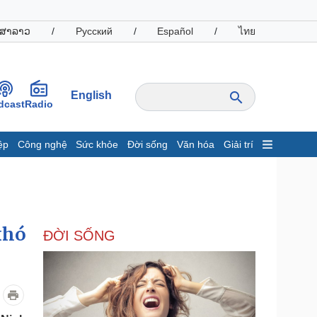
ສາລາວ
/
Русский
/
Español
/
ไทย
English
dcast
Radio
ệp
Công nghệ
Sức khỏe
Đời sống
Văn hóa
Giải trí
inh tế
Thị trường
ất động sản
Giá vàng
hởi nghiệp
Tiêu dùng
Tỷ giá
khó
ĐỜI SỐNG
Chứng khoán
Giá cà phê
oanh nghiệp
Công nghệ
hông tin doanh nghiệp
Sành điệu