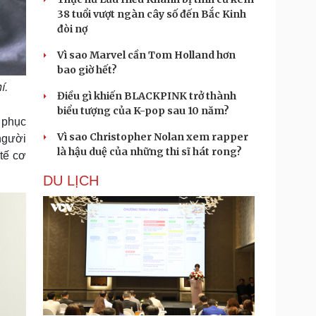
38 tuổi vượt ngàn cây số đến Bắc Kinh
đòi nợ
Vì sao Marvel cần Tom Holland hơn
bao giờ hết?
í.
Điều gì khiến BLACKPINK trở thành
biểu tượng của K-pop sau 10 năm?
 phục
Vì sao Christopher Nolan xem rapper
người
là hậu duệ của những thi sĩ hát rong?
 tế cơ
DU LỊCH