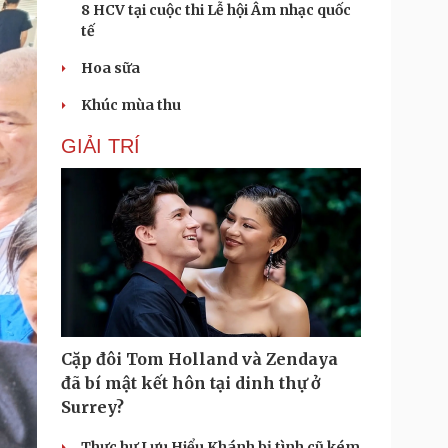
8 HCV tại cuộc thi Lễ hội Âm nhạc quốc
tế
Hoa sữa
Khúc mùa thu
GIẢI TRÍ
Cặp đôi Tom Holland và Zendaya
đã bí mật kết hôn tại dinh thự ở
Surrey?
Thực hư Lưu Hiểu Khánh bị tình cũ kém