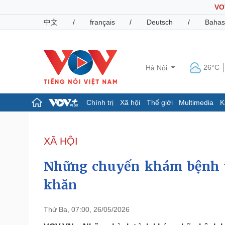
VO
中文
/
français
/
Deutsch
/
Bahas
26°C
Hà Nội
Chính trị
Xã hội
Thế giới
Multimedia
K
Chính trị
Xã hội
Đảng
Tin 24h
XÃ HỘI
Tổ chức nhân sự
Dự báo thời tiết
Quốc hội
Giáo dục
Những chuyến khám bệnh v
Nhận diện sự thật
Dấu ấn VOV
Việc làm
khăn
Biển đảo
Pháp luật
Quân sự - Quốc phòng
Thứ Ba, 07:00, 26/05/2026
Vụ án
Vũ khí