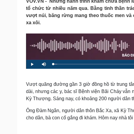
VOV.VN - Những hành trình khám chữa bệnh lư
Tin nóng
Việt Nam
tổ chức từ nhiều năm qua. Bằng tinh thần tr
Tư vấn luật
Phân tích
vượt núi, băng rừng mang theo thuốc men và d
xa xôi.
Sức khỏe
Đời sống
Dinh dưỡng - món ngon
Nhà đẹp
Cây thuốc
Blog
Sản phụ khoa
Tình yêu - Gia đình
Nhi khoa
Nam khoa
L
P
M
o
l
u
Làm đẹp - giảm cân
a
a
t
d
y
e
e
Phòng mạch online
d
:
Vượt quãng đường gần 3 giờ đồng hồ từ trung tâ
Ăn sạch sống khỏe
1
.
dài, nhưng các y, bác sĩ Bệnh viện Bãi Cháy vẫn 
9
Cải chính
3
Kỳ Thượng. Sáng nay, có khoảng 200 người dân 
%
Ông Đàm Ngân, người dân thôn Bắc Xa, xã Kỳ Thư
cho dân, bà con cố gắng đi khám. Hôm nay nhà tôi