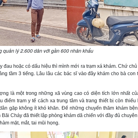
g quản lý 2.600 dân với gần 600 nhân khẩu
ày đau hoặc có dấu hiệu thì mình mới ra trạm xá khám. Chứ chủ
hoảng tầm 3 tiếng. Lâu lâu các bác sĩ vào đây khám cho bà con 
ợng là một trong những xã vùng cao có diện tích lớn nhất của
điểm trạm y tế cách xa trung tâm và trang thiết bị còn thiếu
dân gặp không ít khó khăn. Để những chuyến thăm khám bện
ện Bãi Cháy đã thiết lập phòng khám dã chiến với đầy đủ chuyê
hàm mặt, mắt, tai mũi họng.