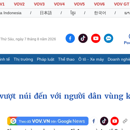
V1
VOV2
VOV3
VOV4
VOV5
VOV6
VOV GT
a Indonesia
/
日本語
/
ខ្មែរ
/
한국어
/
ພາ
Thứ Sáu, ngày 7 tháng 8 năm 2026
Po
inh tế
Thị trường
Pháp luật
Thể thao
Ô tô - Xe máy
Doanh nghi
Thế giới
Multimedia
K
Quan sát
Video
B
Cuộc sống đó đây
Ảnh
K
Hồ sơ
E-Magazine
ượt núi đến với người dân vùng 
Infographic
Thể thao
Ô tô - Xe máy
D
Bóng đá
Ô tô
T