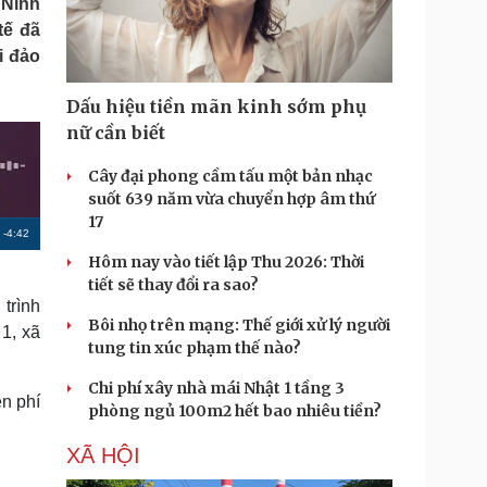
 Ninh
Doanh nghiệp 24h
Tin Công nghệ
tế đã
Doanh nhân
Trải nghiệm
i đảo
ì cộng đồng
Chuyển đổi số
Dấu hiệu tiền mãn kinh sớm phụ
u lịch
Podcast
nữ cần biết
Tư vấn
Câu chuyện thời sự
Săn Tour
Đọc truyện đêm khuya
Cây đại phong cầm tấu một bản nhạc
heck-in
Cửa sổ tình yêu
suốt 639 năm vừa chuyển hợp âm thứ
Kể chuyện cho bé
17
R
-
4:42
Hạt giống tâm hồn
Hôm nay vào tiết lập Thu 2026: Thời
e
tiết sẽ thay đổi ra sao?
m
trình
Bôi nhọ trên mạng: Thế giới xử lý người
1, xã
a
tung tin xúc phạm thế nào?
i
Chi phí xây nhà mái Nhật 1 tầng 3
n
n phí
phòng ngủ 100m2 hết bao nhiêu tiền?
i
XÃ HỘI
n