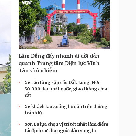
g
T
i
m
e
Lâm Đồng đẩy nhanh di dời dân
quanh Trung tâm Điện lực Vĩnh
Tân vì ô nhiễm
Xe cẩu tông sập cầu Đắk Lung: Hơn
50.000 dân mất nước, giao thông chia
cắt
Xe khách lao xuống hố sâu trên đường
tránh lũ
Sơn La lựa chọn vị trí tốt nhất làm điểm
tái định cư cho người dân vùng lũ