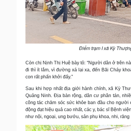
Điểm trạm I xã Kỳ Thượn
Còn chị Nịnh Thị Huệ bày tỏ: “Người dân ở trên n
đi thì ít lắm, vì đường xá lại xa, đến Bãi Cháy k
con rất phấn khởi đấy.”
Sau khi hợp nhất địa giới hành chính, xã Kỳ Thư
Quảng Ninh. Địa bàn rộng, dân cư phân tán, nhiều 
công tác chăm sóc sức khỏe ban đầu cho người 
động đạt hiệu quả cao nhất, các y, bác sĩ Bệnh vi
như nội, ngoại, ung bướu, sản phụ khoa, nhi, răng 