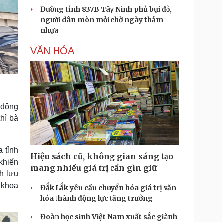
Đường tỉnh 837B Tây Ninh phủ bụi đỏ,
người dân mòn mỏi chờ ngày thảm
nhựa
VĂN HÓA
 động
thì bà
 tỉnh
Hiệu sách cũ, không gian sáng tạo
 khiến
mang nhiều giá trị cần gìn giữ
h lưu
n khoa
Đắk Lắk yêu cầu chuyển hóa giá trị văn
hóa thành động lực tăng trưởng
Đoàn học sinh Việt Nam xuất sắc giành