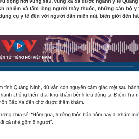
u động nơi vùng sâu, vùng xa đã được ngành y tế Quảng
Lịch thi đấu bóng đá
Xe máy
ách nhiệm và tấm lòng người thày thuốc, những cán bộ y 
Thế giới thể thao
Tư vấn
ụng cụ y tế đến với người dân miền núi, biên giới đến hả
eSports
V
Hậu trường
Văn hóa
Giải trí
D
Sân khấu - Điện ảnh
Nghệ sĩ
Văn học
Thời trang
Âm nhạc
Sao Việt
c
Di sản
m tỉnh Quảng Ninh, dù vẫn còn nguyên cảm giác mệt sau hành 
nhanh chóng triển khai khu khám bệnh lưu động tại Điểm Trạm 
thôn Bắc Xa đến chờ được thăm khám.
ợng chia sẻ: “Hôm qua, trưởng thôn báo hôm nay đi khám miễ
 đi cả nhà gồm 6 người”.