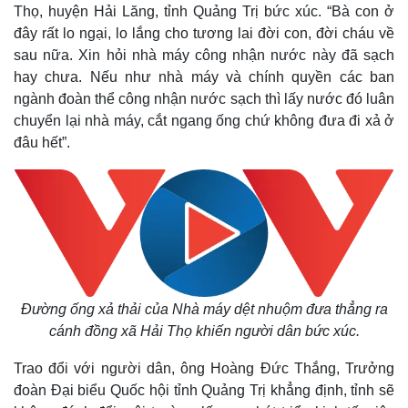
Thọ, huyện Hải Lăng, tỉnh Quảng Trị bức xúc. “Bà con ở
đây rất lo ngại, lo lắng cho tương lai đời con, đời cháu về
sau nữa. Xin hỏi nhà máy công nhận nước này đã sạch
hay chưa. Nếu như nhà máy và chính quyền các ban
ngành đoàn thể công nhận nước sạch thì lấy nước đó luân
chuyển lại nhà máy, cắt ngang ống chứ không đưa đi xả ở
đâu hết”.
Thế giới
Multimedia
Quan sát
Video
Cuộc sống đó đây
Ảnh
Đường ống xả thải của Nhà máy dệt nhuộm đưa thẳng ra
Hồ sơ
E-Magazine
cánh đồng xã Hải Thọ khiến người dân bức xúc.
Infographic
Trao đổi với người dân, ông Hoàng Đức Thắng, Trưởng
đoàn Đại biểu Quốc hội tỉnh Quảng Trị khẳng định, tỉnh sẽ