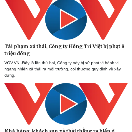
Doanh nghiệp
Công nghệ
Thông tin doanh nghiệp
Sành điệu
Doanh nghiệp 24h
Tin Công nghệ
Tái phạm xả thải, Công ty Hồng Trí Việt bị phạt 8
Doanh nhân
Trải nghiệm
triệu đồng
Vì cộng đồng
Chuyển đổi số
VOV.VN -Đây là lần thứ hai, Công ty này bị xử phạt vì hành vi
ngang nhiên xả thải ra môi trường, coi thường quy định về xây
dựng.
Nhà hàng, khách sạn xả thải thẳng ra biển ở