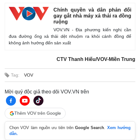
Chính quyền và dân phản đối
gay gắt nhà máy xả thải ra đồng
ruộng
VOV.VN - Địa phương kiến nghị cần
đưa đường ống xả thải dệt nhuộm ra khỏi cánh đồng để
không ảnh hưởng đến sản xuất
CTV Thanh Hiếu/VOV-Miền Trung
Tag:
VOV
Mời quý độc giả theo dõi VOV.VN trên
Kinh tế
Thị trường
Thêm VOV trên Google
Bất động sản
Giá vàng
Khởi nghiệp
Tiêu dùng
Chọn VOV làm nguồn ưu tiên trên
Google Search
.
Xem hướng
Tỷ giá
dẫn.
Chứng khoán