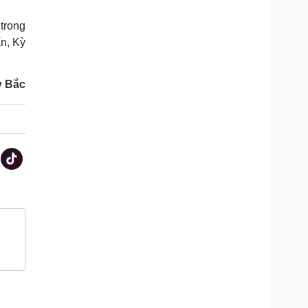
 trong
ấn, Kỳ
y Bắc