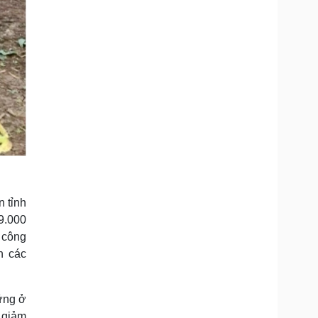
n tỉnh
 9.000
 công
n các
vững ở
 giảm