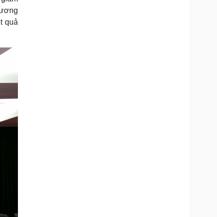
hương
t quả