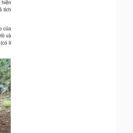
 hiện
Doanh nghiệp 24h
Tin Công nghệ
 tích
Doanh nhân
Trải nghiệm
ì cộng đồng
Chuyển đổi số
o của
u lịch
Podcast
Hồ và
Tư vấn
Câu chuyện thời sự
(có ít
Săn Tour
Đọc truyện đêm khuya
heck-in
Cửa sổ tình yêu
Kể chuyện cho bé
Hạt giống tâm hồn