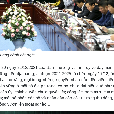
uang cảnh hội nghị
số 20 ngày 21/12/2021 của Ban Thường vụ Tỉnh ủy về đẩy mạnh
g trên địa bàn ,giai đoạn 2021-2025 tổ chức ngày 17/12, ô
La cho rằng, một trong những nguyên nhân dẫn đến việc triển
 bền vững ở một số địa phương, cơ sở chưa đạt hiệu quả như
 cấp ủy, chính quyền chưa quyết liệt; công tác tham mưu của m
uả; một bộ phận cán bộ và nhân dân còn có tư tưởng thụ động, 
 động vươn lên thoát nghèo…