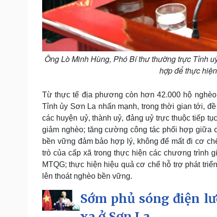
Ông Lò Minh Hùng, Phó Bí thư thường trực Tỉnh uỷ
hợp để thực hiện
Từ thực tế địa phương còn hơn 42.000 hộ nghèo 
Tỉnh ủy Sơn La nhấn mạnh, trong thời gian tới, 
các huyện uỷ, thành uỷ, đảng uỷ trực thuộc tiếp t
giảm nghèo; tăng cường công tác phối hợp giữa 
bền vững đảm bảo hợp lý, không để mất đi cơ chế
trò của cấp xã trong thực hiện các chương trình g
MTQG; thực hiện hiệu quả cơ chế hỗ trợ phát triển
lên thoát nghèo bền vững.
Sớm phủ sóng điện lư
xa ở Sơn La