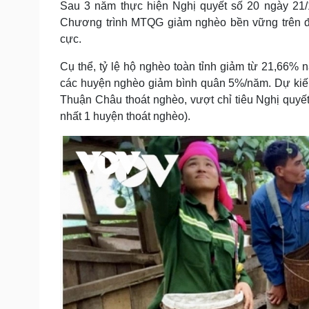
Sau 3 năm thực hiện Nghị quyết số 20 ngày 21
Tin nóng
Việt Nam
Chương trình MTQG giảm nghèo bền vững trên địa
Tư vấn luật
Phân tích
cực.
Cụ thể, tỷ lệ hộ nghèo toàn tỉnh giảm từ 21,66%
Sức khỏe
Đời sống
các huyện nghèo giảm bình quân 5%/năm. Dự kiế
Dinh dưỡng - món ngon
Nhà đẹp
Thuận Châu thoát nghèo, vượt chỉ tiêu Nghị quyết 
Cây thuốc
Blog
nhất 1 huyện thoát nghèo).
Sản phụ khoa
Tình yêu - Gia đình
Nhi khoa
Nam khoa
Làm đẹp - giảm cân
Phòng mạch online
Ăn sạch sống khỏe
Cải chính