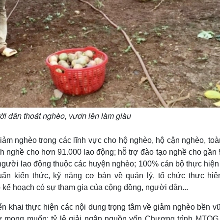
ời dân thoát nghèo, vươn lên làm giàu
giảm nghèo trong các lĩnh vực cho hộ nghèo, hộ cận nghèo, toà
nh nghề cho hơn 91.000 lao động; hỗ trợ đào tạo nghề cho gần
người lao động thuộc các huyện nghèo; 100% cán bộ thực hiện
ấn kiến thức, kỹ năng cơ bản về quản lý, tổ chức thực hiệ
 kế hoạch có sự tham gia của cộng đồng, người dân...
iển khai thực hiện các nội dung trọng tâm về giảm nghèo bền 
ư mong muốn; tỷ lệ giải ngân nguồn vốn Chương trình MTQG