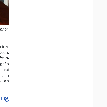
 phối
 trực
đoàn,
ước về
nghèo
h vai
 trình
o vươn
ùng