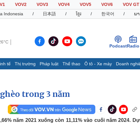
V1
VOV2
VOV3
VOV4
VOV5
VOV6
VOV GT
a Indonesia
/
日本語
/
ខ្មែរ
/
한국어
/
ພາ
26°C
Podcast
Radio
inh tế
Thị trường
Pháp luật
Thể thao
Ô tô - Xe máy
Doanh nghi
Thế giới
Multimedia
K
Quan sát
Video
B
nghèo trong 3 năm
Cuộc sống đó đây
Ảnh
K
Hồ sơ
E-Magazine
Infographic
1,66% năm 2021 xuống còn 11,11% vào cuối năm 2024. Dự
Thể thao
Ô tô - Xe máy
D
Bóng đá
Ô tô
T