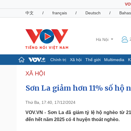
VO
中文
/
français
/
Deutsch
/
Bahas
Hà Nội
Chính trị
Xã hội
Thế giới
Multimedia
K
Chính trị
Xã hội
XÃ HỘI
Đảng
Tin 24h
Sơn La giảm hơn 11% số hộ 
Tổ chức nhân sự
Dự báo thời tiết
Quốc hội
Giáo dục
Nhận diện sự thật
Dấu ấn VOV
Thứ Ba, 17:40, 17/12/2024
Việc làm
Biển đảo
VOV.VN - Sơn La đã giảm tỷ lệ hộ nghèo từ 2
đến hết năm 2025 có 4 huyện thoát nghèo.
Pháp luật
Quân sự - Quốc phòng
Vụ án
Vũ khí