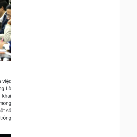
 việc
ng Lò
 khai
 mong
ột số
trông