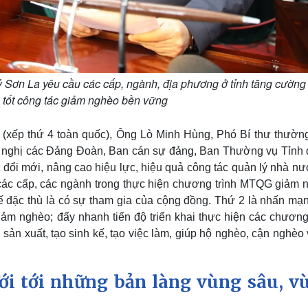
 Sơn La yêu cầu các cấp, ngành, địa phương ở tỉnh tăng cường
 tốt công tác giảm nghèo bền vững
(xếp thứ 4 toàn quốc), Ông Lò Minh Hùng, Phó Bí thư thường
đề nghị các Đảng Đoàn, Ban cán sự đảng, Ban Thường vụ Tỉnh 
ục đổi mới, nâng cao hiệu lực, hiệu quả công tác quản lý nhà n
các cấp, các ngành trong thực hiện chương trình MTQG giảm 
 đặc thù là có sự tham gia của cộng đồng. Thứ 2 là nhấn mạn
iảm nghèo; đẩy nhanh tiến độ triển khai thực hiện các chương
 sản xuất, tạo sinh kế, tạo việc làm, giúp hộ nghèo, cận nghè
ới tới những bản làng vùng sâu, v