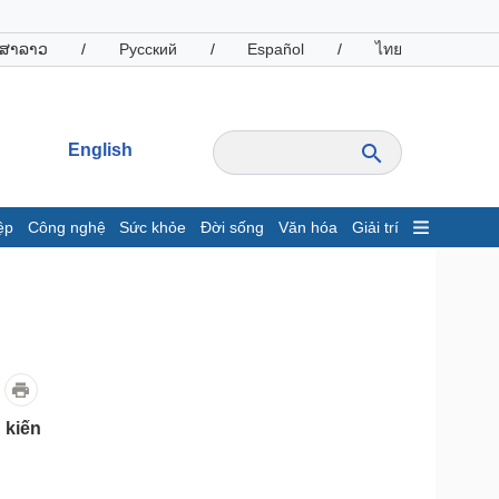
ສາລາວ
/
Русский
/
Español
/
ไทย
English
ệp
Công nghệ
Sức khỏe
Đời sống
Văn hóa
Giải trí
inh tế
Thị trường
ất động sản
Giá vàng
hởi nghiệp
Tiêu dùng
Tỷ giá
Chứng khoán
Giá cà phê
 kiến
oanh nghiệp
Công nghệ
hông tin doanh nghiệp
Sành điệu