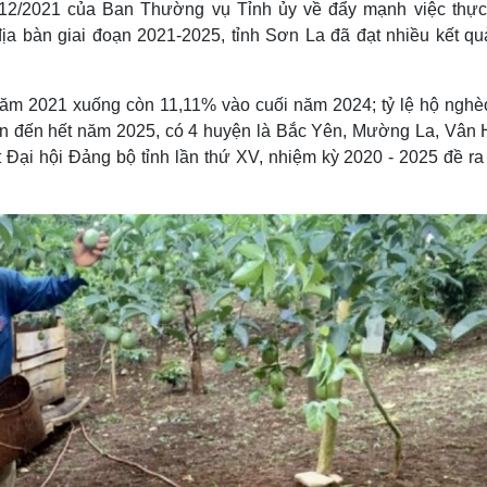
/12/2021 của Ban Thường vụ Tỉnh ủy về đẩy mạnh việc thực
Lịch thi đấu bóng đá
Xe máy
 bàn giai đoạn 2021-2025, tỉnh Sơn La đã đạt nhiều kết quả
Thế giới thể thao
Tư vấn
eSports
V
Hậu trường
 năm 2021 xuống còn 11,11% vào cuối năm 2024; tỷ lệ hộ nghè
Văn hóa
Giải trí
D
n đến hết năm 2025, có 4 huyện là Bắc Yên, Mường La, Vân 
Sân khấu - Điện ảnh
Nghệ sĩ
Đại hội Đảng bộ tỉnh lần thứ XV, nhiệm kỳ 2020 - 2025 đề ra 
Văn học
Thời trang
Âm nhạc
Sao Việt
c
Di sản