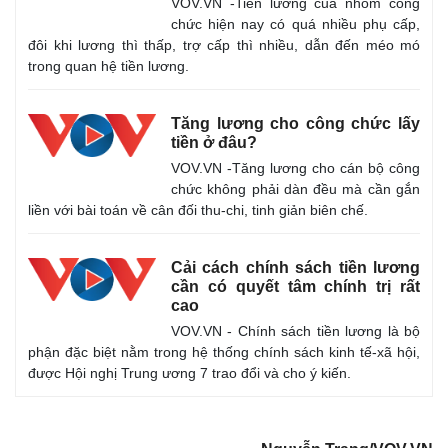
VOV.VN -Tiền lương của nhóm công
Giá cà phê
chức hiện nay có quá nhiều phụ cấp,
đôi khi lương thì thấp, trợ cấp thì nhiều, dẫn đến méo mó
trong quan hệ tiền lương.
Tăng lương cho công chức lấy
tiền ở đâu?
VOV.VN -Tăng lương cho cán bộ công
chức không phải dàn đều mà cần gắn
liền với bài toán về cân đối thu-chi, tinh giản biên chế.
Cải cách chính sách tiền lương
cần có quyết tâm chính trị rất
cao
VOV.VN - Chính sách tiền lương là bộ
phận đặc biệt nằm trong hệ thống chính sách kinh tế-xã hội,
được Hội nghị Trung ương 7 trao đổi và cho ý kiến.