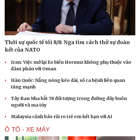
Thời sự quốc tế tối 8/8: Nga tìm cách thử sự đoàn
kết của NATO
Iran: Việc mở lại Eo biển Hormuz không phụ thuộc vào
đàm phán với Oman
Hàn Quốc: Nắng nóng kéo dài, số ca bệnh liên quan
tăng mạnh
Tây Ban Nha bắt 78 đối tượng trong đường dây buôn
người và ma túy
Malaysia cảnh báo rủi ro trẻ em kết bạn với AI
Ô TÔ - XE MÁY