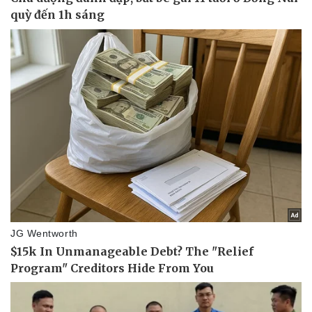
Thể thao
Ô tô - Xe máy
Bóng đá
Ô tô
Lịch thi đấu bóng đá
Xe máy
Thế giới thể thao
Tư vấn
eSports
Hậu trường