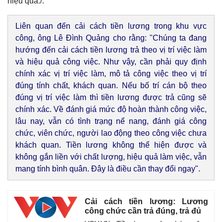
hiệu quả./.
Liên quan đến cải cách tiền lương trong khu vực
công, ông Lê Đình Quảng cho rằng: "Chúng ta đang
hướng đến cải cách tiền lương trả theo vị trí việc làm
và hiệu quả công việc. Như vậy, cần phải quy định
chính xác vị trí việc làm, mô tả công việc theo vị trí
đúng tính chất, khách quan. Nếu bố trí cán bộ theo
đúng vị trí việc làm thì tiền lương được trả cũng sẽ
chính xác. Về đánh giá mức độ hoàn thành công việc,
lâu nay, vẫn có tình trạng nể nang, đánh giá công
chức, viên chức, người lao động theo công việc chưa
khách quan. Tiền lương không thể hiện được và
không gắn liền với chất lượng, hiệu quả làm việc, vẫn
mang tính bình quân. Đây là điều cần thay đổi ngay".
Kinh tế
Thị trường
Bất động sản
Giá vàng
Khởi nghiệp
Tiêu dùng
Cải cách tiền lương: Lương
Tỷ giá
công chức cần trả đúng, trả đủ
Chứng khoán