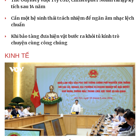
tích sau 14 năm
Cần một hệ sinh thái trách nhiệm để ngăn âm nhạc lệch
chuẩn
Khi bảo tàng đưa hiện vật bước ra khỏi tủ kính trò
chuyện cùng công chúng
KINH TẾ
Văn hóa
Giải trí
Sân khấu - Điện ảnh
Nghệ sĩ
Văn học
Thời trang
Âm nhạc
Sao Việt
Di sản