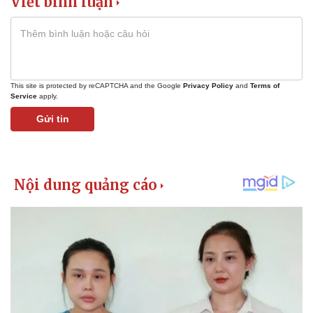
Viết bình luận
Vụ án
Vũ khí
Tin nóng
Việt Nam
Tư vấn luật
Phân tích
This site is protected by reCAPTCHA and the Google
Privacy Policy
and
Terms of
Service
apply.
Gửi tin