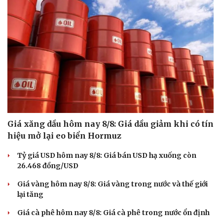
Giá xăng dầu hôm nay 8/8: Giá dầu giảm khi có tín
hiệu mở lại eo biển Hormuz
Tỷ giá USD hôm nay 8/8: Giá bán USD hạ xuống còn
26.468 đồng/USD
Du lịch
Podcast
Giá vàng hôm nay 8/8: Giá vàng trong nước và thế giới
Tư vấn
Câu chuyện thời sự
lại tăng
Săn Tour
Đọc truyện đêm khuya
check-in
Cửa sổ tình yêu
Giá cà phê hôm nay 8/8: Giá cà phê trong nước ổn định
Kể chuyện cho bé