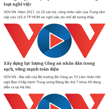
loạt nghỉ việc
VOV.VN -Năm 2017, có 23 cán bộ, công nhân viên của Trung tâm
cấp cứu 115 ở TP HCM xin nghỉ việc do chế độ lương thấp.
Doanh nghiệp
Công nghệ
Thông tin doanh nghiệp
Sành điệu
Doanh nghiệp 24h
Tin Công nghệ
Doanh nhân
Trải nghiệm
Vì cộng đồng
Chuyển đổi số
Xây dựng lực lượng Công an nhân dân trong
sạch, vững mạnh toàn diện
VOV.VN - Bài viết của Bộ trưởng Bộ Công an Tô Lâm nhân Hội
nghị Ban Chấp hành Trung ương Đảng lần thứ 7 khóa XII đang
diễn ra tại Hà Nội.