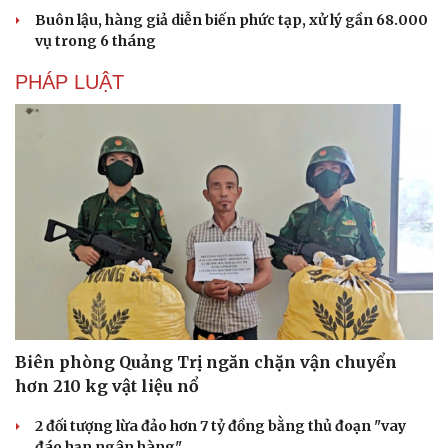
Hạt giống tâm hồn
Buôn lậu, hàng giả diễn biến phức tạp, xử lý gần 68.000
vụ trong 6 tháng
PHÁP LUẬT
Biên phòng Quảng Trị ngăn chặn vận chuyển
hơn 210 kg vật liệu nổ
2 đối tượng lừa đảo hơn 7 tỷ đồng bằng thủ đoạn "vay
đáo hạn ngân hàng"