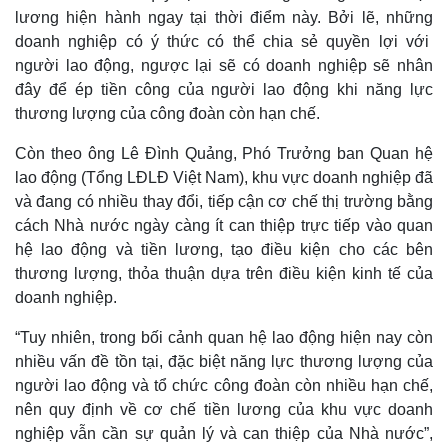
lương hiện hành ngay tại thời điểm này. Bởi lẽ, những
doanh nghiệp có ý thức có thể chia sẻ quyền lợi với
người lao động, ngược lại sẽ có doanh nghiệp sẽ nhân
đây để ép tiền công của người lao động khi năng lực
thương lượng của công đoàn còn hạn chế.
Còn theo ông Lê Đình Quảng, Phó Trưởng ban Quan hệ
lao động (Tổng LĐLĐ Việt Nam), khu vực doanh nghiệp đã
và đang có nhiều thay đổi, tiếp cận cơ chế thị trường bằng
cách Nhà nước ngày càng ít can thiệp trực tiếp vào quan
hệ lao động và tiền lương, tạo điều kiện cho các bên
thương lượng, thỏa thuận dựa trên điều kiện kinh tế của
Thế giới
Multimedia
doanh nghiệp.
Quan sát
Video
Cuộc sống đó đây
Ảnh
“Tuy nhiên, trong bối cảnh quan hệ lao động hiện nay còn
Hồ sơ
E-Magazine
nhiều vấn đề tồn tại, đặc biệt năng lực thương lượng của
Infographic
người lao động và tổ chức công đoàn còn nhiều hạn chế,
nên quy định về cơ chế tiền lương của khu vực doanh
nghiệp vẫn cần sự quản lý và can thiệp của Nhà nước”,