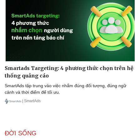
Sức khỏe
Đời sống
Dinh dưỡng - món ngon
Nhà đẹp
Cây thuốc
Blog
Smartads Targeting: 4 phương thức chọn trên hệ
Sản phụ khoa
Tình yêu - Gia đình
thống quảng cáo
Nhi khoa
Nam khoa
SmartAds tập trung vào việc nhắm đúng đối tượng, đúng ngữ
Làm đẹp - giảm cân
cảnh và thời điểm để tối ưu.
Phòng mạch online
| SmartAds
Ăn sạch sống khỏe
ĐỜI SỐNG