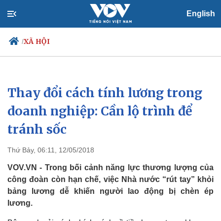
English
XÃ HỘI
/
Thay đổi cách tính lương trong
Chính trị
Xã hội
Đảng
Tin 24h
doanh nghiệp: Cần lộ trình để
Tổ chức nhân sự
Dự báo thời tiết
tránh sốc
Quốc hội
Giáo dục
Nhận diện sự thật
Dấu ấn VOV
Việc làm
Thứ Bảy, 06:11, 12/05/2018
Biển đảo
VOV.VN - Trong bối cảnh năng lực thương lượng của
công đoàn còn hạn chế, việc Nhà nước “rút tay” khỏi
bảng lương dễ khiến người lao động bị chèn ép
lương.