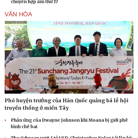
chuyển hợp âm thứ 17
VĂN HÓA
Phó huyện trưởng của Hàn Quốc quảng bá lễ hội
truyền thống ở miền Tây
Phản ứng của Dwayne Johnson khi Moana bị giới phê
bình chê bai
The Odyssey vượt 1 tỷ USD, Christopher Nolan tái lập kỳ