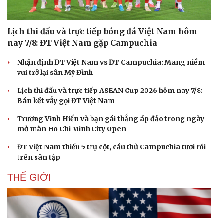
Hạt giống tâm hồn
Lịch thi đấu và trực tiếp bóng đá Việt Nam hôm
nay 7/8: ĐT Việt Nam gặp Campuchia
Nhận định ĐT Việt Nam vs ĐT Campuchia: Mang niềm
vui trở lại sân Mỹ Đình
Lịch thi đấu và trực tiếp ASEAN Cup 2026 hôm nay 7/8:
Bán kết vẫy gọi ĐT Việt Nam
Trương Vinh Hiển và bạn gái thắng áp đảo trong ngày
mở màn Ho Chi Minh City Open
ĐT Việt Nam thiếu 5 trụ cột, cầu thủ Campuchia tươi rói
trên sân tập
THẾ GIỚI