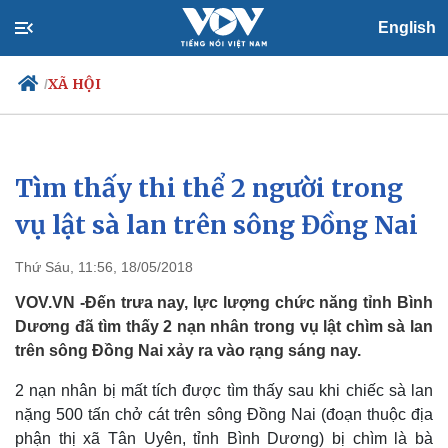
English
XÃ HỘI
/
Tìm thấy thi thể 2 người trong
Chính trị
Xã hội
Đảng
Tin 24h
vụ lật sà lan trên sông Đồng Nai
Tổ chức nhân sự
Dự báo thời tiết
Quốc hội
Giáo dục
Thứ Sáu, 11:56, 18/05/2018
Nhận diện sự thật
Dấu ấn VOV
Việc làm
VOV.VN -Đến trưa nay, lực lượng chức năng tỉnh Bình
Biển đảo
Dương đã tìm thấy 2 nạn nhân trong vụ lật chìm sà lan
trên sông Đồng Nai xảy ra vào rạng sáng nay.
2 nạn nhân bị mất tích được tìm thấy sau khi chiếc sà lan
nặng 500 tấn chở cát trên sông Đồng Nai (đoạn thuộc địa
phận thị xã Tân Uyên, tỉnh Bình Dương) bị chìm là bà