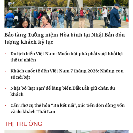
Bảo tàng Tưởng niệm Hòa bình tại Nhật Bản đón
lượng khách kỷ lục
Du lịch biển Việt Nam: Muốn bứt phá phải vượt khỏi lợi
thế tự nhiên
Khách quốc tế đến Việt Nam 7 tháng 2026: Những con
số nổi bật
Văn hóa
Giải trí
Nhặt bỏ 'hạt sạn' để làng biển Đắk Lắk giữ chân du
khách
Sân khấu - Điện ảnh
Nghệ sĩ
Văn học
Thời trang
Cần Thơ cụ thể hóa “Ba kết nối”, xúc tiến đón dòng vốn
Âm nhạc
Sao Việt
và du khách Thái Lan
Di sản
THỊ TRƯỜNG