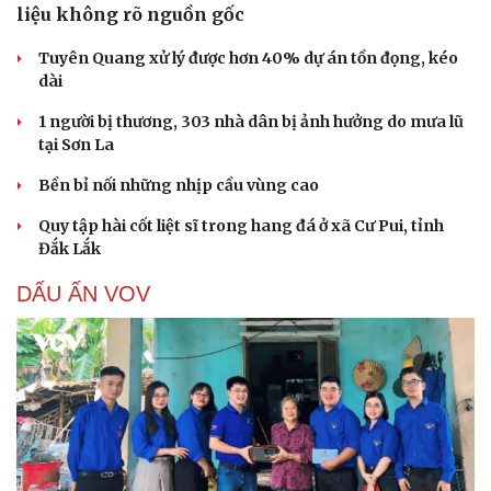
liệu không rõ nguồn gốc
Tuyên Quang xử lý được hơn 40% dự án tồn đọng, kéo
dài
1 người bị thương, 303 nhà dân bị ảnh hưởng do mưa lũ
tại Sơn La
Bền bỉ nối những nhịp cầu vùng cao
Quy tập hài cốt liệt sĩ trong hang đá ở xã Cư Pui, tỉnh
Đắk Lắk
DẤU ẤN VOV