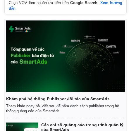
Chọn VOV làm nguồn ưu tiên trên
Google Search
.
Xem hướng
dẫn.
Khám phá hệ thống Publisher đối tác của SmartAds
Kinh tế
Thị trường
Tham khảo ngay bài viết sau để nắm danh sách publisher trong hệ
Bất động sản
Giá vàng
thống quảng cáo của SmartAds.
Khởi nghiệp
Tiêu dùng
Tỷ giá
Các chỉ số quảng cáo trong trình quản lý
Chứng khoán
của SmartAds