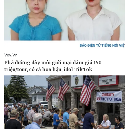
Vụ án
Vũ khí
Tin nóng
Việt Nam
Tư vấn luật
Phân tích