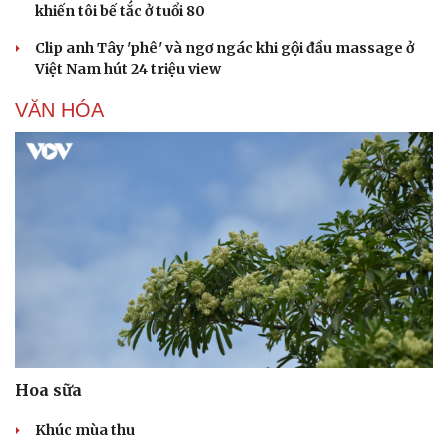
khiến tôi bế tắc ở tuổi 80
Clip anh Tây 'phê' và ngơ ngác khi gội đầu massage ở
Việt Nam hút 24 triệu view
VĂN HÓA
Sức khỏe
Đời sống
Dinh dưỡng - món ngon
Nhà đẹp
Cây thuốc
Blog
Sản phụ khoa
Tình yêu - Gia đình
Nhi khoa
Nam khoa
Làm đẹp - giảm cân
Phòng mạch online
Ăn sạch sống khỏe
Hoa sữa
Khúc mùa thu