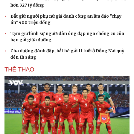
hơn 327 tỷ đồng
Bắt giữ người phụ nữ giả danh công an lừa đảo "chạy
án" 400 triệu đồng
Tạm giữ hình sự người đàn ông đạp ngã chồng cũ của
bạn gái giữa đường
Cha dượng đánh đập, bắt bé gái 11 tuổi ở Đồng Nai quỳ
đến 1h sáng
THỂ THAO
Du lịch
Podcast
Tư vấn
Câu chuyện thời sự
Săn Tour
Đọc truyện đêm khuya
check-in
Cửa sổ tình yêu
Kể chuyện cho bé