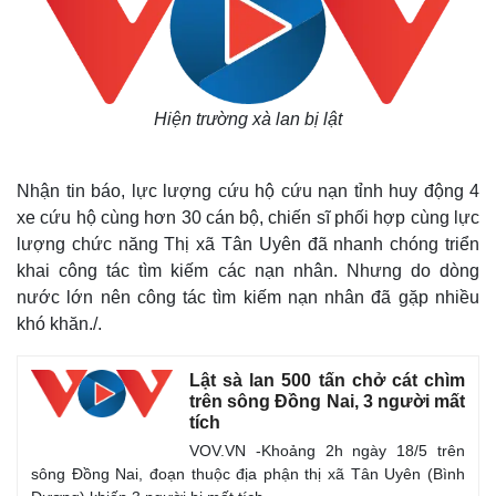
Hiện trường xà lan bị lật
Nhận tin báo, lực lượng cứu hộ cứu nạn tỉnh huy động 4
xe cứu hộ cùng hơn 30 cán bộ, chiến sĩ phối hợp cùng lực
lượng chức năng Thị xã Tân Uyên đã nhanh chóng triển
khai công tác tìm kiếm các nạn nhân. Nhưng do dòng
nước lớn nên công tác tìm kiếm nạn nhân đã gặp nhiều
Thế giới
Multimedia
khó khăn./.
Quan sát
Video
Cuộc sống đó đây
Ảnh
Lật sà lan 500 tấn chở cát chìm
Hồ sơ
E-Magazine
trên sông Đồng Nai, 3 người mất
Infographic
tích
VOV.VN -Khoảng 2h ngày 18/5 trên
sông Đồng Nai, đoạn thuộc địa phận thị xã Tân Uyên (Bình