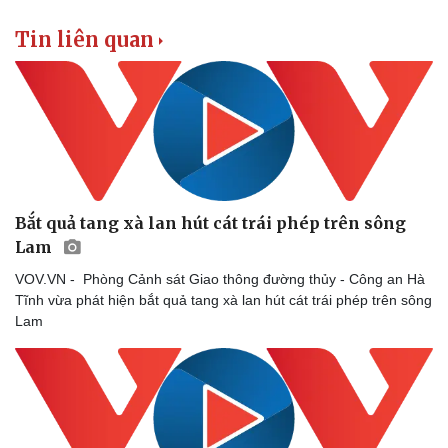
Thể thao
Ô tô - Xe máy
Tin liên quan
Bóng đá
Ô tô
Lịch thi đấu bóng đá
Xe máy
Thế giới thể thao
Tư vấn
eSports
Hậu trường
Bắt quả tang xà lan hút cát trái phép trên sông
Lam
VOV.VN - Phòng Cảnh sát Giao thông đường thủy - Công an Hà
Tĩnh vừa phát hiện bắt quả tang xà lan hút cát trái phép trên sông
Lam