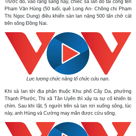
Trước đó, vào rạng sáng nay, chiếc sà lan do tài công tên
Phạm Văn Hùng (50 tuổi, quê Long An- Chồng chị Phạm
Thị Ngọc Dung) điều khiển sàn lan nặng 500 tấn chở cát
trên sông Đồng Nai.
Lực lượng chức năng tổ chức cứu nạn.
Khi sà lan tới địa phận thuộc Khu phố Cây Da, phường
Thạnh Phước, Thị xã Tân Uyên thì xảy ra sự cố khiến bị
chìm. Sau khi lật, 5 người trên sà lan rơi xuống sông, lúc
này, anh Hùng và Cường may mắn được cứu sống.