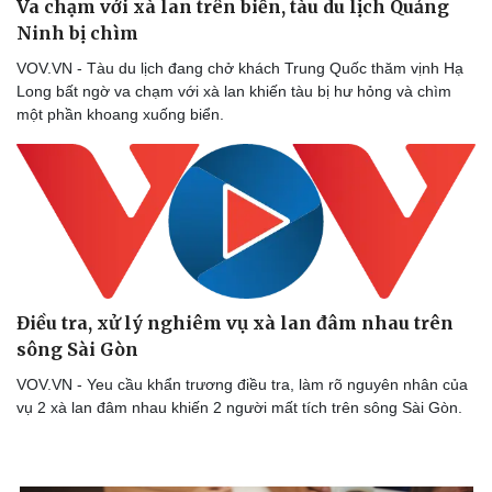
Va chạm với xà lan trên biển, tàu du lịch Quảng
Ninh bị chìm
VOV.VN - Tàu du lịch đang chở khách Trung Quốc thăm vịnh Hạ
Long bất ngờ va chạm với xà lan khiến tàu bị hư hỏng và chìm
Doanh nghiệp
Công nghệ
một phần khoang xuống biển.
Thông tin doanh nghiệp
Sành điệu
Doanh nghiệp 24h
Tin Công nghệ
Doanh nhân
Trải nghiệm
Vì cộng đồng
Chuyển đổi số
Điều tra, xử lý nghiêm vụ xà lan đâm nhau trên
sông Sài Gòn ​
VOV.VN - Yeu cầu khẩn trương điều tra, làm rõ nguyên nhân của
vụ 2 xà lan đâm nhau khiến 2 người mất tích trên sông Sài Gòn.