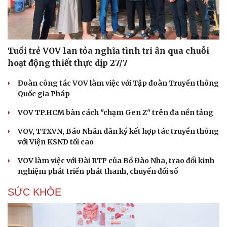
Tuổi trẻ VOV lan tỏa nghĩa tình tri ân qua chuỗi
hoạt động thiết thực dịp 27/7
Đoàn công tác VOV làm việc với Tập đoàn Truyền thông
Quốc gia Pháp
VOV TP.HCM bàn cách "chạm Gen Z" trên đa nền tảng
VOV, TTXVN, Báo Nhân dân ký kết hợp tác truyền thông
với Viện KSND tối cao
VOV làm việc với Đài RTP của Bồ Đào Nha, trao đổi kinh
nghiệm phát triển phát thanh, chuyển đổi số
SỨC KHỎE