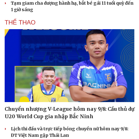
Tạm giam cha dượng hành hạ, bắt bé gái 11 tuổi quỳ đến
1 giờ sáng
THỂ THAO
Chuyển nhượng V-League hôm nay 9/8: Cầu thủ dự
Du lịch
Podcast
U20 World Cup gia nhập Bắc Ninh
Tư vấn
Câu chuyện thời sự
Săn Tour
Đọc truyện đêm khuya
Lịch thi đấu và trực tiếp bóng chuyền nữ hôm nay 9/8:
check-in
Cửa sổ tình yêu
ĐT Việt Nam gặp Thái Lan
Kể chuyện cho bé