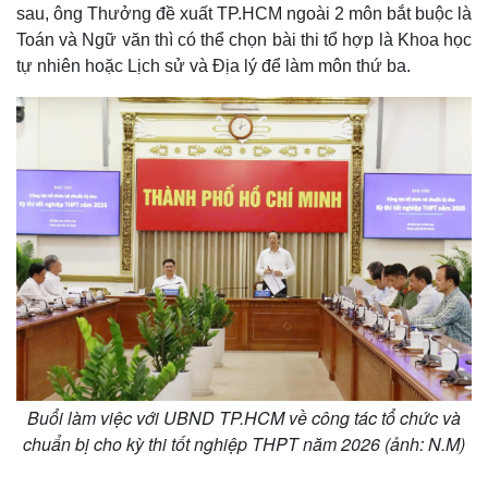
sau, ông Thưởng đề xuất TP.HCM ngoài 2 môn bắt buộc là
Toán và Ngữ văn thì có thể chọn bài thi tổ hợp là Khoa học
tự nhiên hoặc Lịch sử và Địa lý để làm môn thứ ba.
Thế giới
Multimedia
Quan sát
Video
Cuộc sống đó đây
Ảnh
Hồ sơ
E-Magazine
Infographic
Buổi làm việc với UBND TP.HCM về công tác tổ chức và
chuẩn bị cho kỳ thi tốt nghiệp THPT năm 2026 (ảnh: N.M)