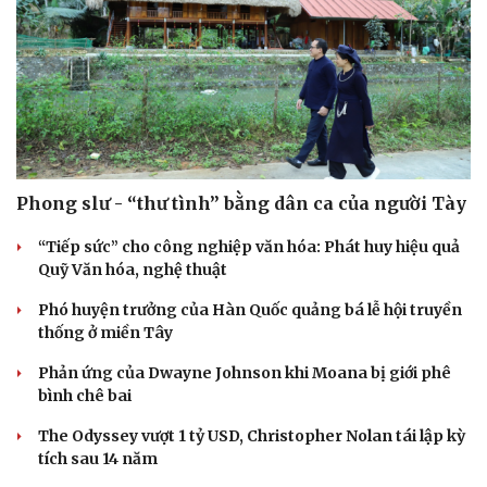
Sức khỏe
Đời sống
Dinh dưỡng - món ngon
Nhà đẹp
Phong slư - “thư tình” bằng dân ca của người Tày
Cây thuốc
Blog
Sản phụ khoa
Tình yêu - Gia đình
“Tiếp sức” cho công nghiệp văn hóa: Phát huy hiệu quả
Nhi khoa
Quỹ Văn hóa, nghệ thuật
Nam khoa
Phó huyện trưởng của Hàn Quốc quảng bá lễ hội truyền
Làm đẹp - giảm cân
thống ở miền Tây
Phòng mạch online
Ăn sạch sống khỏe
Phản ứng của Dwayne Johnson khi Moana bị giới phê
bình chê bai
The Odyssey vượt 1 tỷ USD, Christopher Nolan tái lập kỳ
tích sau 14 năm