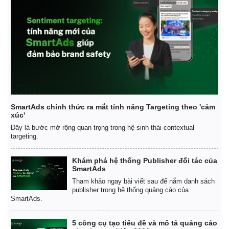
SmartAds chính thức ra mắt tính năng Targeting theo 'cảm
xúc'
Đây là bước mở rộng quan trọng trong hệ sinh thái contextual
targeting.
Khám phá hệ thống Publisher đối tác của
SmartAds
Kinh tế
Thị trường
Tham khảo ngay bài viết sau để nắm danh sách
publisher trong hệ thống quảng cáo của
Bất động sản
Giá vàng
SmartAds.
Khởi nghiệp
Tiêu dùng
Tỷ giá
5 công cụ tạo tiêu đề và mô tả quảng cáo
Chứng khoán