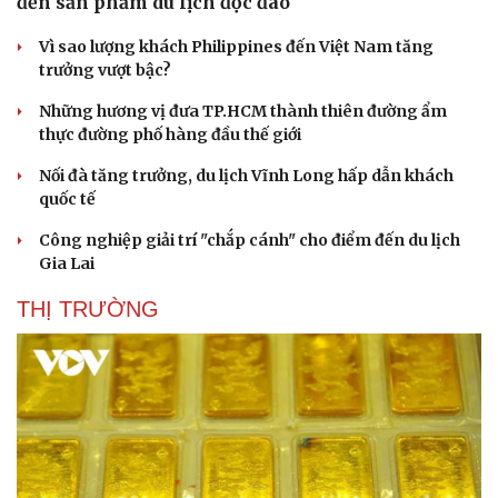
đến sản phẩm du lịch độc đáo
Vì sao lượng khách Philippines đến Việt Nam tăng
trưởng vượt bậc?
Những hương vị đưa TP.HCM thành thiên đường ẩm
thực đường phố hàng đầu thế giới
Nối đà tăng trưởng, du lịch Vĩnh Long hấp dẫn khách
quốc tế
Công nghiệp giải trí "chắp cánh" cho điểm đến du lịch
Gia Lai
THỊ TRƯỜNG
Văn hóa
Giải trí
Sân khấu - Điện ảnh
Nghệ sĩ
Văn học
Thời trang
Âm nhạc
Sao Việt
Di sản