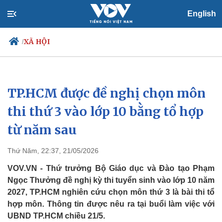
English
XÃ HỘI
/
TP.HCM được đề nghị chọn môn
Chính trị
Xã hội
Đảng
Tin 24h
thi thứ 3 vào lớp 10 bằng tổ hợp
Tổ chức nhân sự
Dự báo thời tiết
từ năm sau
Quốc hội
Giáo dục
Nhận diện sự thật
Dấu ấn VOV
Việc làm
Thứ Năm, 22:37, 21/05/2026
Biển đảo
VOV.VN - Thứ trưởng Bộ Giáo dục và Đào tạo Phạm
Ngọc Thưởng đề nghị kỳ thi tuyển sinh vào lớp 10 năm
2027, TP.HCM nghiên cứu chọn môn thứ 3 là bài thi tổ
hợp môn. Thông tin được nêu ra tại buổi làm việc với
UBND TP.HCM chiều 21/5.