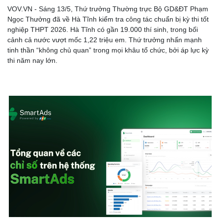
VOV.VN - Sáng 13/5, Thứ trưởng Thường trực Bộ GD&ĐT Phạm
Ngọc Thưởng đã về Hà Tĩnh kiểm tra công tác chuẩn bị kỳ thi tốt
nghiệp THPT 2026. Hà Tĩnh có gần 19.000 thí sinh, trong bối
cảnh cả nước vượt mốc 1,22 triệu em. Thứ trưởng nhấn mạnh
Doanh nghiệp
Công nghệ
tinh thần “không chủ quan” trong mọi khâu tổ chức, bởi áp lực kỳ
Thông tin doanh nghiệp
Sành điệu
thi năm nay lớn.
Doanh nghiệp 24h
Tin Công nghệ
Doanh nhân
Trải nghiệm
Vì cộng đồng
Chuyển đổi số