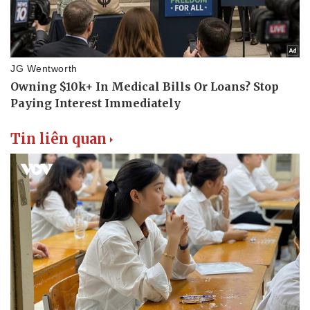
Thể thao
Ô tô - Xe máy
Bóng đá
Ô tô
Lịch thi đấu bóng đá
Xe máy
Thế giới thể thao
Tư vấn
eSports
Hậu trường
Tin liên quan