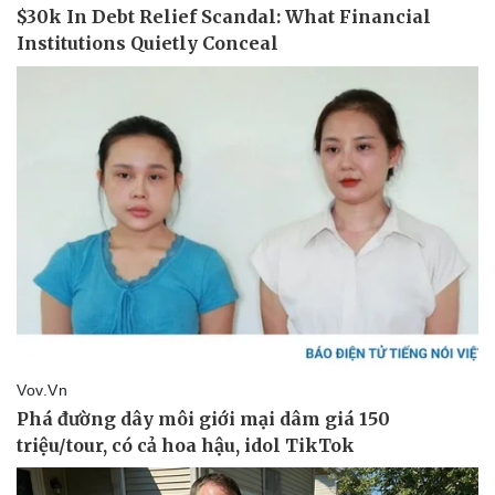
Vụ án
Vũ khí
Tin nóng
Việt Nam
Tư vấn luật
Phân tích