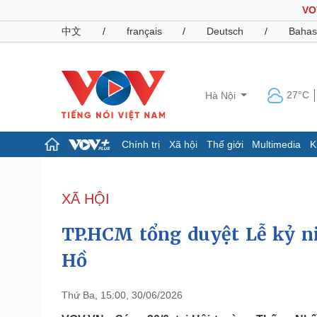
VO
中文
/
français
/
Deutsch
/
Bahas
27°C
Hà Nội
Chính trị
Xã hội
Thế giới
Multimedia
K
Chính trị
Xã hội
Đảng
Tin 24h
XÃ HỘI
Tổ chức nhân sự
Dự báo thời tiết
Quốc hội
Giáo dục
TP.HCM tổng duyệt Lễ kỷ 
Nhận diện sự thật
Dấu ấn VOV
Việc làm
Hồ
Biển đảo
Pháp luật
Quân sự - Quốc phòng
Thứ Ba, 15:00, 30/06/2026
Vụ án
Vũ khí