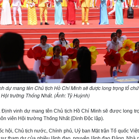
nh dự mang tên Chủ tịch Hồ Chí Minh sẽ được long trọng tổ chứ
n Hội trường Thống Nhất. (Ảnh: Tỷ Huỳnh)
Định vinh dự mang tên Chủ tịch Hồ Chí Minh sẽ được long trọ
huôn viên Hội trường Thống Nhất (Dinh Độc lập).
 hội, Chủ tịch nước, Chính phủ, Uỷ ban Mặt trận Tổ quốc Việ
sự tham dự của nhiều lãnh đạo, nguyên lãnh đạo Đảng, Nhà 