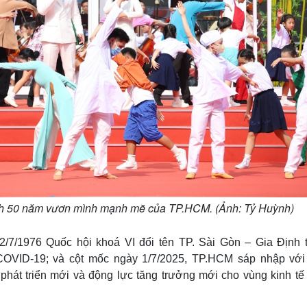
rình 50 năm vươn mình mạnh mẽ của TP.HCM. (Ảnh: Tỷ Huỳnh)
2/7/1976 Quốc hội khoá VI đổi tên TP. Sài Gòn – Gia Định 
 COVID-19; và cột mốc ngày 1/7/2025, TP.HCM sáp nhập với
hát triển mới và động lực tăng trưởng mới cho vùng kinh tế 