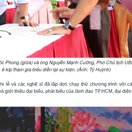
uốc Phong (giữa) và ông Nguyễn Mạnh Cường, Phó Chủ tịch U
 ê-kíp tham gia biểu diễn tại sự kiện. (Ảnh: Tỷ Huỳnh)
hi lễ và các nghệ sĩ đã tập dợt, chạy thử chương trình với c
và giới thiệu đại biểu, phát biểu của lãnh đạo TP.HCM, đại diệ