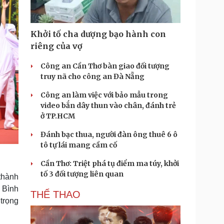
Khởi tố cha dượng bạo hành con
riêng của vợ
Công an Cần Thơ bàn giao đối tượng
truy nã cho công an Đà Nẵng
Công an làm việc với bảo mẫu trong
video bắn dây thun vào chân, đánh trẻ
ở TP.HCM
Đánh bạc thua, người đàn ông thuê 6 ô
tô tự lái mang cầm cố
Cần Thơ: Triệt phá tụ điểm ma túy, khởi
tố 3 đối tượng liên quan
thành
 Bình
THỂ THAO
trọng