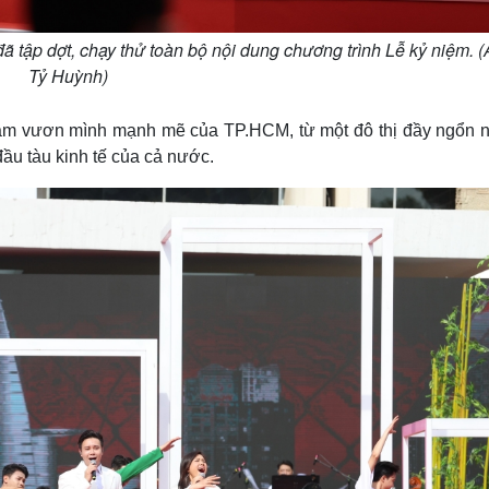
đã tập dợt, chạy thử toàn bộ nội dung chương trình Lễ kỷ niệm. (
Tỷ Huỳnh)
0 năm vươn mình mạnh mẽ của TP.HCM, từ một đô thị đầy ngổn 
đầu tàu kinh tế của cả nước.