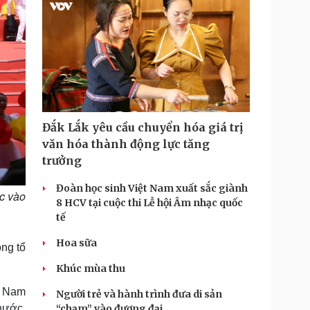
Đắk Lắk yêu cầu chuyển hóa giá trị
văn hóa thành động lực tăng
trưởng
Đoàn học sinh Việt Nam xuất sắc giành
c vào
8 HCV tại cuộc thi Lễ hội Âm nhạc quốc
tế
Hoa sữa
ng tổ
Khúc mùa thu
t Nam
Người trẻ và hành trình đưa di sản
nước,
“chạm” vào đương đại