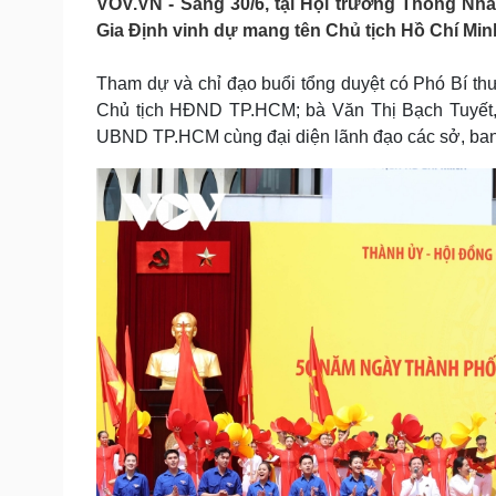
VOV.VN - Sáng 30/6, tại Hội trường Thống Nhấ
Tin nóng
Việt Nam
Gia Định vinh dự mang tên Chủ tịch Hồ Chí Minh
Tư vấn luật
Phân tích
Tham dự và chỉ đạo buổi tổng duyệt có Phó Bí t
Chủ tịch HĐND TP.HCM; bà Văn Thị Bạch Tuyết
Sức khỏe
Đời sống
UBND TP.HCM cùng đại diện lãnh đạo các sở, ban,
Dinh dưỡng - món ngon
Nhà đẹp
Cây thuốc
Blog
Sản phụ khoa
Tình yêu - Gia đình
Nhi khoa
Nam khoa
Làm đẹp - giảm cân
Phòng mạch online
Ăn sạch sống khỏe
Cải chính