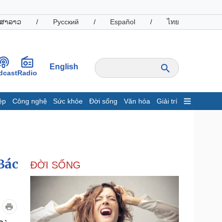
ສາລາວ
/
Русский
/
Español
/
ไทย
English
dcast
Radio
ệp
Công nghệ
Sức khỏe
Đời sống
Văn hóa
Giải trí
inh tế
Thị trường
ất động sản
Giá vàng
hởi nghiệp
Tiêu dùng
Tỷ giá
Bác
ĐỜI SỐNG
Chứng khoán
Giá cà phê
oanh nghiệp
Công nghệ
hông tin doanh nghiệp
Sành điệu