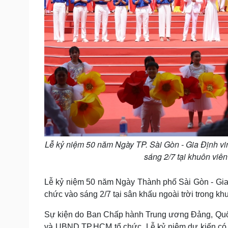
Lễ kỷ niệm 50 năm Ngày TP. Sài Gòn - Gia Định vi
sáng 2/7 tại khuôn viê
Lễ kỷ niệm 50 năm Ngày Thành phố Sài Gòn - Gia 
chức vào sáng 2/7 tại sân khấu ngoài trời trong k
Sự kiện do Ban Chấp hành Trung ương Đảng, Quốc
và UBND TP.HCM tổ chức. Lễ kỷ niệm dự kiến có 