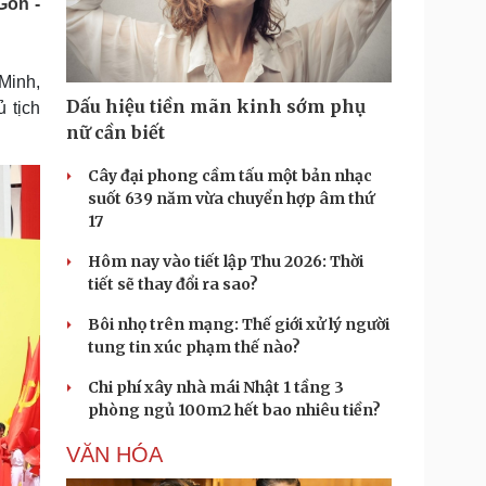
Gòn -
Doanh nghiệp 24h
Tin Công nghệ
Doanh nhân
Trải nghiệm
ì cộng đồng
Chuyển đổi số
Minh,
Dấu hiệu tiền mãn kinh sớm phụ
 tịch
u lịch
Podcast
nữ cần biết
Tư vấn
Câu chuyện thời sự
Săn Tour
Đọc truyện đêm khuya
Cây đại phong cầm tấu một bản nhạc
heck-in
Cửa sổ tình yêu
suốt 639 năm vừa chuyển hợp âm thứ
Kể chuyện cho bé
17
Hạt giống tâm hồn
Hôm nay vào tiết lập Thu 2026: Thời
tiết sẽ thay đổi ra sao?
Bôi nhọ trên mạng: Thế giới xử lý người
tung tin xúc phạm thế nào?
Chi phí xây nhà mái Nhật 1 tầng 3
phòng ngủ 100m2 hết bao nhiêu tiền?
VĂN HÓA