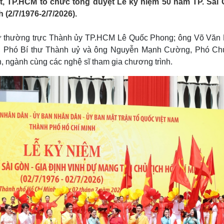
t, TP.HCM tổ chức tổng duyệt Lễ kỷ niệm 50 năm TP. Sài 
Lịch thi đấu bóng đá
Xe máy
 (2/7/1976-2/7/2026).
Thế giới thể thao
Tư vấn
eSports
V
Hậu trường
hư thường trực Thành ủy TP.HCM Lê Quốc Phong; ông Võ Văn 
, Phó Bí thư Thành uỷ và ông Nguyễn Mạnh Cường, Phó Chủ
Văn hóa
Giải trí
D
 ngành cùng các nghệ sĩ tham gia chương trình.
Sân khấu - Điện ảnh
Nghệ sĩ
Văn học
Thời trang
Âm nhạc
Sao Việt
c
Di sản