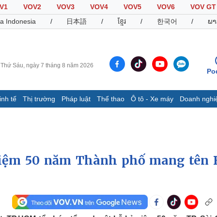
V1
VOV2
VOV3
VOV4
VOV5
VOV6
VOV GT
a Indonesia
/
日本語
/
ខ្មែរ
/
한국어
/
ພາ
Thứ Sáu, ngày 7 tháng 8 năm 2026
Po
inh tế
Thị trường
Pháp luật
Thể thao
Ô tô - Xe máy
Doanh nghi
Thế giới
Multimedia
K
Quan sát
Video
B
Cuộc sống đó đây
Ảnh
K
Hồ sơ
E-Magazine
niệm 50 năm Thành phố mang tên 
Infographic
Thể thao
Ô tô - Xe máy
D
Bóng đá
Ô tô
T