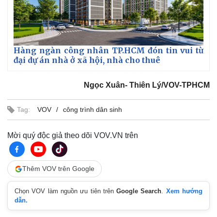
Hàng ngàn công nhân TP.HCM đón tin vui từ
đại dự án nhà ở xã hội, nhà cho thuê
Ngọc Xuân- Thiên Lý/VOV-TPHCM
Tag:
VOV
công trình dân sinh
Mời quý độc giả theo dõi VOV.VN trên
Kinh tế
Thị trường
Thêm VOV trên Google
Bất động sản
Giá vàng
Khởi nghiệp
Tiêu dùng
Chọn VOV làm nguồn ưu tiên trên
Google Search
.
Xem hướng
dẫn.
Tỷ giá
Chứng khoán