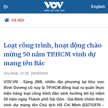
English
XÃ HỘI
/
Loạt công trình, hoạt động chào
Chính trị
Xã hội
Đảng
Tin 24h
mừng 50 năm TP.HCM vinh dự
Tổ chức nhân sự
Dự báo thời tiết
mang tên Bác
Quốc hội
Giáo dục
Nhận diện sự thật
Dấu ấn VOV
Việc làm
Chủ Nhật, 12:29, 28/06/2026
Biển đảo
VOV.VN - Sáng 28/6, nhiều địa phương tại khu vực
Bình Dương cũ nay là TP.HCM đồng loạt ra quân thực
hiện hàng loạt công trình dân sinh hướng tới kỷ niệm
50 năm ngày Thành phố Sài Gòn - Gia Định chính thức
vinh dự mang tên Chủ tịch Hồ Chí Minh (02/7/1976 –