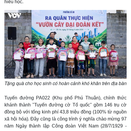
hiếu học.
Tặng quà cho học sinh có hoàn cảnh khó khăn trên địa bàn
Thế giới
Multimedia
Quan sát
Video
Tuyến đường PA022 (Khu phố Phú Thuận), chính thức
Cuộc sống đó đây
Ảnh
Hồ sơ
E-Magazine
khánh thành "Tuyến đường cờ Tổ quốc" gồm 146 trụ cờ
Infographic
đồng bộ với tổng kinh phí 43,8 triệu đồng (100% từ nguồn
xã hội hóa). Đây cũng là công trình ý nghĩa chào mừng 97
năm Ngày thành lập Công đoàn Việt Nam (28/7/1929 -