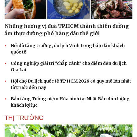
Những hương vị đưa TP.HCM thành thiên đường
ẩm thực đường phố hàng đầu thế giới
Nối đà tăng trưởng, du lịch Vĩnh Long hấp dẫn khách
quốc tế
Công nghiệp giải trí "chắp cánh" cho điểm đến du lịch
Gia Lai
Hội chợ Du lịch quốc tế TP.HCM 2026 có quy mô lớn nhất
từ trước đến nay
Văn hóa
Giải trí
Sân khấu - Điện ảnh
Nghệ sĩ
Bảo tàng Tưởng niệm Hòa bình tại Nhật Bản đón lượng
Văn học
Thời trang
khách kỷ lục
Âm nhạc
Sao Việt
THỊ TRƯỜNG
Di sản