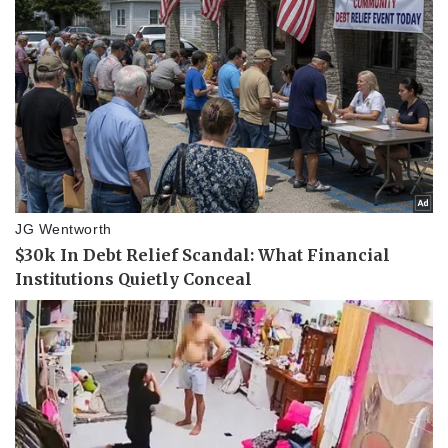
Vụ án
Vũ khí
Tin nóng
Việt Nam
Tư vấn luật
Phân tích