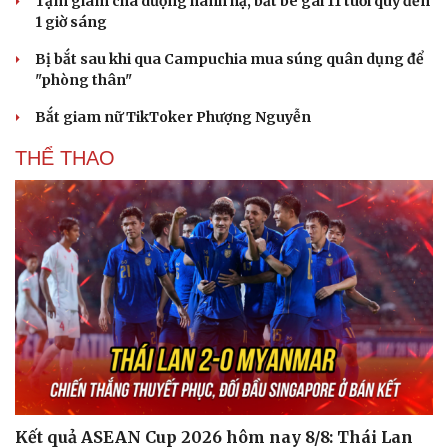
Tạm giam cha dượng hành hạ, bắt bé gái 11 tuổi quỳ đến
1 giờ sáng
Bị bắt sau khi qua Campuchia mua súng quân dụng để
"phòng thân"
Bắt giam nữ TikToker Phượng Nguyễn
THỂ THAO
Du lịch
Podcast
Tư vấn
Câu chuyện thời sự
Săn Tour
Đọc truyện đêm khuya
check-in
Cửa sổ tình yêu
Kết quả ASEAN Cup 2026 hôm nay 8/8: Thái Lan
Kể chuyện cho bé