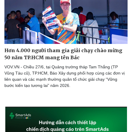
Doanh nghiệp
Công nghệ
Thông tin doanh nghiệp
Sành điệu
Doanh nghiệp 24h
Tin Công nghệ
Doanh nhân
Trải nghiệm
Hơn 4.000 người tham gia giải chạy chào mừng
Vì cộng đồng
Chuyển đổi số
50 năm TP.HCM mang tên Bác
VOV.VN - Chiều 27/6, tại Quảng trường tháp Tam Thắng (TP
Vũng Tàu cũ), TP.HCM, Báo Xây dựng phối hợp cùng các đơn vị
liên quan và các mạnh thường quân tổ chức giải chạy “Vững
bước kiến tạo tương lai” năm 2026.