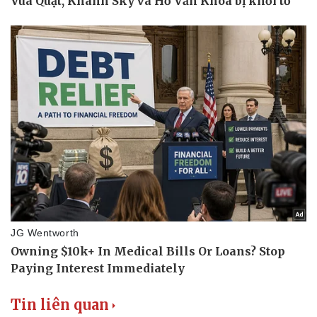
Thể thao
Ô tô - Xe máy
Bóng đá
Ô tô
Lịch thi đấu bóng đá
Xe máy
Thế giới thể thao
Tư vấn
eSports
Hậu trường
Tin liên quan