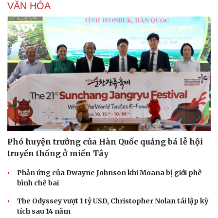
VĂN HÓA
Sức khỏe
Đời sống
Dinh dưỡng - món ngon
Nhà đẹp
Cây thuốc
Blog
Sản phụ khoa
Tình yêu - Gia đình
Nhi khoa
Nam khoa
Làm đẹp - giảm cân
Phó huyện trưởng của Hàn Quốc quảng bá lễ hội
Phòng mạch online
truyền thống ở miền Tây
Ăn sạch sống khỏe
Phản ứng của Dwayne Johnson khi Moana bị giới phê
bình chê bai
The Odyssey vượt 1 tỷ USD, Christopher Nolan tái lập kỳ
tích sau 14 năm