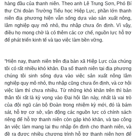
hàng đầu của thanh niên. Theo anh Lê Trung Sơn, Phó Bí
thư Chi đoàn Trường Tiểu học Hiệp Lực, phần lớn thanh
niên địa phương hiện vẫn sống dựa vào sản xuất nông,
lâm nghiệp quy mô nhỏ, thu nhập chưa ổn định. Vì vậy,
điều họ mong chờ là có thêm các cơ chế, nguồn lực hỗ trợ
để phát triển kinh tế và tạo việc làm bền vững.
“Hiện nay, thanh niên trên địa bàn xã Hiệp Lực của chúng
tôi có rất nhiều khó khăn. Đa số thanh niên tại địa phương
chúng tôi sinh sống dựa vào việc sản xuất nông lâm
nghiệp quy mô nhỏ, thu nhập cũng chưa ổn định, và cơ hội
Thế giới
Multimedia
việc làm thì chưa nhiều. Từ những khó khăn trên thì bản
Quan sát
Video
thân tôi rất là kỳ vọng vào Đại hội lần này, nhất là vai trò
Cuộc sống đó đây
Ảnh
của đội ngũ cán bộ Đoàn trong nhiệm kỳ mới, đó là bám
Hồ sơ
E-Magazine
sát, hỗ trợ cơ sở, vận động các nguồn lực có chính sách
Infographic
riêng để hỗ trợ thanh niên còn gặp khó khăn, và tạo công
ăn việc làm mang lại thu nhập ổn định cho thanh niên, và
đề ra được nhiều chương trình hỗ trợ thanh niên hơn để