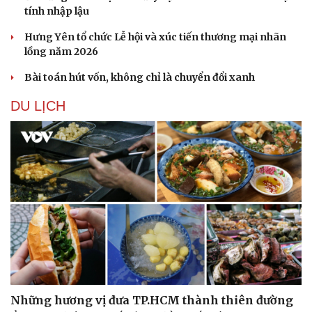
tính nhập lậu
Hưng Yên tổ chức Lễ hội và xúc tiến thương mại nhãn
lồng năm 2026
Bài toán hút vốn, không chỉ là chuyển đổi xanh
DU LỊCH
Du lịch
Podcast
Tư vấn
Câu chuyện thời sự
Săn Tour
Đọc truyện đêm khuya
check-in
Cửa sổ tình yêu
Những hương vị đưa TP.HCM thành thiên đường
Kể chuyện cho bé