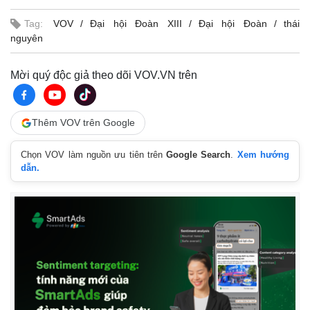
Vụ án
Vũ khí
Tin nóng
Việt Nam
Tag:
VOV
Đại hội Đoàn XIII
Đại hội Đoàn
thái
Tư vấn luật
Phân tích
nguyên
Mời quý độc giả theo dõi VOV.VN trên
Thêm VOV trên Google
Chọn VOV làm nguồn ưu tiên trên
Google Search
.
Xem hướng
dẫn.