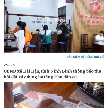
Doanh nghiệp
Công nghệ
Thông tin doanh nghiệp
Sành điệu
Doanh nghiệp 24h
Tin Công nghệ
Doanh nhân
Trải nghiệm
Vì cộng đồng
Chuyển đổi số