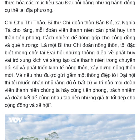
thực hóa các mục tiêu sau Đại hội bằng những hành động
Giá cà phê
cụ thể tại địa phương.
Chị Chu Thị Thảo, Bí thư Chi đoàn thôn Bản Đó, xã Nghĩa
Tá cho rằng, mỗi đoàn viên thanh niên cần phát huy tinh
thần tiên phong, trách nhiệm để đóng góp cho cộng đồng
và quê hương: “Là một Bí thư Chi đoàn nông thôn, tôi đặc
biệt mong chờ tại Đại hội những thông điệp về phát huy
vai trò xung kích và sáng tạo của thanh niên trong chuyển
đổi số và phát triển kinh tế nông thôn, xây dựng nông thôn
mới. Và nếu như được gửi gắm một thông điệp tới Đại hội
thì tôi muốn nhắn nhủ rằng dù ở bất cứ vị trí nào mỗi đoàn
viên thanh niên chúng ta hãy cùng tiên phong, trách nhiệm
và đoàn kết để cùng nhau tạo nên những giá trị tốt đẹp cho
cộng đồng và xã hội".