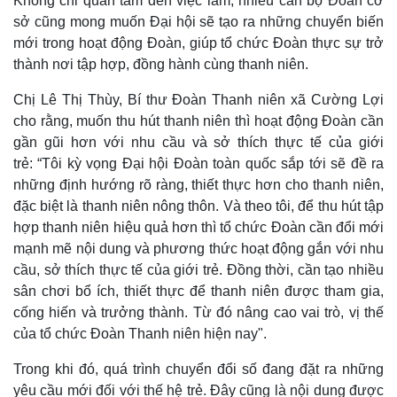
Không chỉ quan tâm đến việc làm, nhiều cán bộ Đoàn cơ
sở cũng mong muốn Đại hội sẽ tạo ra những chuyển biến
mới trong hoạt động Đoàn, giúp tổ chức Đoàn thực sự trở
thành nơi tập hợp, đồng hành cùng thanh niên.
Chị Lê Thị Thùy, Bí thư Đoàn Thanh niên xã Cường Lợi
cho rằng, muốn thu hút thanh niên thì hoạt động Đoàn cần
gần gũi hơn với nhu cầu và sở thích thực tế của giới
trẻ: “Tôi kỳ vọng Đại hội Đoàn toàn quốc sắp tới sẽ đề ra
những định hướng rõ ràng, thiết thực hơn cho thanh niên,
đặc biệt là thanh niên nông thôn. Và theo tôi, để thu hút tập
hợp thanh niên hiệu quả hơn thì tổ chức Đoàn cần đổi mới
mạnh mẽ nội dung và phương thức hoạt động gắn với nhu
cầu, sở thích thực tế của giới trẻ. Đồng thời, cần tạo nhiều
sân chơi bổ ích, thiết thực để thanh niên được tham gia,
cống hiến và trưởng thành. Từ đó nâng cao vai trò, vị thế
của tổ chức Đoàn Thanh niên hiện nay".
Trong khi đó, quá trình chuyển đổi số đang đặt ra những
yêu cầu mới đối với thế hệ trẻ. Đây cũng là nội dung được