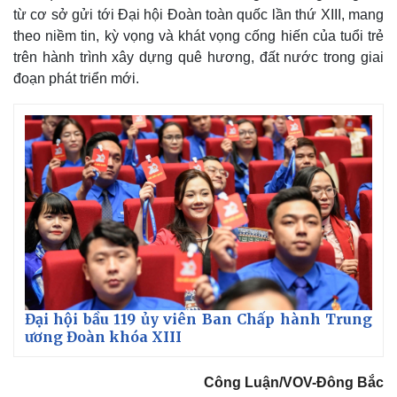
từ cơ sở gửi tới Đại hội Đoàn toàn quốc lần thứ XIII, mang
theo niềm tin, kỳ vọng và khát vọng cống hiến của tuổi trẻ
trên hành trình xây dựng quê hương, đất nước trong giai
đoạn phát triển mới.
Đại hội bầu 119 ủy viên Ban Chấp hành Trung
ương Đoàn khóa XIII
Pháp luật
Quân sự - Quốc phòng
Công Luận/VOV-Đông Bắc