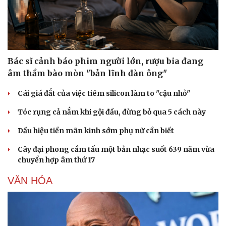
Bác sĩ cảnh báo phim người lớn, rượu bia đang
âm thầm bào mòn "bản lĩnh đàn ông"
Cái giá đắt của việc tiêm silicon làm to "cậu nhỏ"
Tóc rụng cả nắm khi gội đầu, đừng bỏ qua 5 cách này
Dấu hiệu tiền mãn kinh sớm phụ nữ cần biết
Cây đại phong cầm tấu một bản nhạc suốt 639 năm vừa
Văn hóa
Giải trí
chuyển hợp âm thứ 17
Sân khấu - Điện ảnh
Nghệ sĩ
Văn học
Thời trang
VĂN HÓA
Âm nhạc
Sao Việt
Di sản