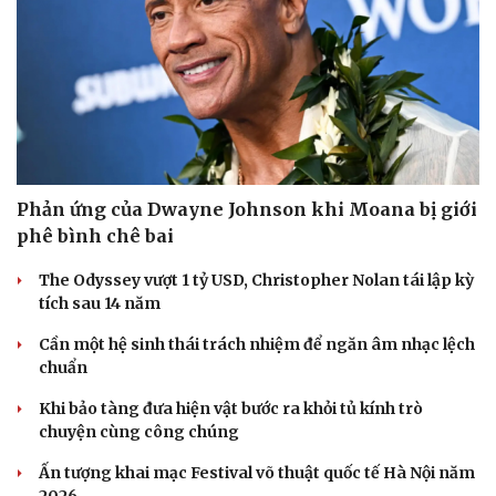
Phản ứng của Dwayne Johnson khi Moana bị giới
phê bình chê bai
The Odyssey vượt 1 tỷ USD, Christopher Nolan tái lập kỳ
tích sau 14 năm
Cần một hệ sinh thái trách nhiệm để ngăn âm nhạc lệch
chuẩn
Khi bảo tàng đưa hiện vật bước ra khỏi tủ kính trò
chuyện cùng công chúng
Ấn tượng khai mạc Festival võ thuật quốc tế Hà Nội năm