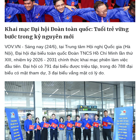
Khai mạc Đại hội Đoàn toàn quốc: Tuổi trẻ vững
bước trong kỷ nguyên mới
VOV.VN - Sáng nay (24/6), tại Trung tâm Hội nghị Quốc gia (Hà
Sức khỏe
Đời sống
Nội), Đại hội đại biểu toàn quốc Đoàn TNCS Hồ Chí Minh lần thứ
Dinh dưỡng - món ngon
Nhà đẹp
XIII, nhiệm kỳ 2026 - 2031 chính thức khai mạc phiên làm việc
Cây thuốc
Blog
đầu tiên. Đại hội có 791 đại biểu được triệu tập, trong đó 788 đại
Sản phụ khoa
Tình yêu - Gia đình
biểu có mặt tham dự, 3 đại biểu vắng mặt có lý do.
Nhi khoa
Nam khoa
Làm đẹp - giảm cân
Phòng mạch online
Ăn sạch sống khỏe