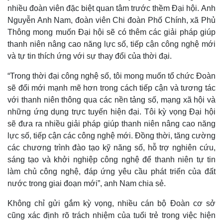
nhiều đoàn viên đặc biệt quan tâm trước thềm Đại hội. Anh
Nguyễn Anh Nam, đoàn viên Chi đoàn Phố Chính, xã Phủ
Thông mong muốn Đại hội sẽ có thêm các giải pháp giúp
thanh niên nâng cao năng lực số, tiếp cận công nghệ mới
và tự tin thích ứng với sự thay đổi của thời đại.
“Trong thời đại công nghệ số, tôi mong muốn tổ chức Đoàn
sẽ đổi mới mạnh mẽ hơn trong cách tiếp cận và tương tác
với thanh niên thông qua các nền tảng số, mạng xã hội và
những ứng dụng trực tuyến hiện đại. Tôi kỳ vọng Đại hội
sẽ đưa ra nhiều giải pháp giúp thanh niên nâng cao năng
lực số, tiếp cận các công nghệ mới. Đồng thời, tăng cường
các chương trình đào tạo kỹ năng số, hỗ trợ nghiên cứu,
sáng tạo và khởi nghiệp công nghệ để thanh niên tự tin
làm chủ công nghệ, đáp ứng yêu cầu phát triển của đất
Kinh tế
Thị trường
nước trong giai đoạn mới”, anh Nam chia sẻ.
Bất động sản
Giá vàng
Khởi nghiệp
Tiêu dùng
Không chỉ gửi gắm kỳ vọng, nhiều cán bộ Đoàn cơ sở
Tỷ giá
cũng xác định rõ trách nhiệm của tuổi trẻ trong việc hiện
Chứng khoán