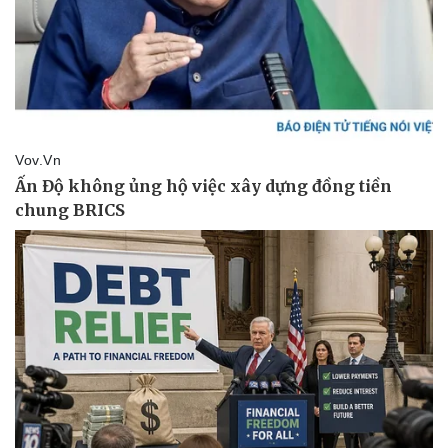
Thể thao
Ô tô - Xe máy
Bóng đá
Ô tô
Lịch thi đấu bóng đá
Xe máy
Thế giới thể thao
Tư vấn
eSports
Hậu trường