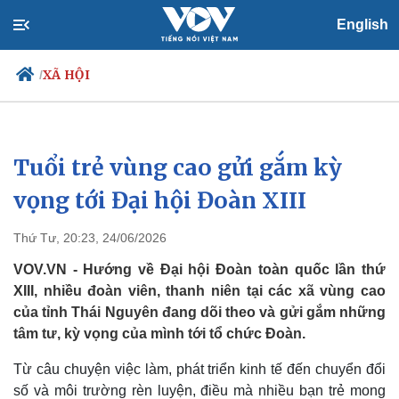
English
XÃ HỘI
/
Tuổi trẻ vùng cao gửi gắm kỳ
Chính trị
Xã hội
Đảng
Tin 24h
vọng tới Đại hội Đoàn XIII
Tổ chức nhân sự
Dự báo thời tiết
Quốc hội
Giáo dục
Thứ Tư, 20:23, 24/06/2026
Nhận diện sự thật
Dấu ấn VOV
Việc làm
VOV.VN - Hướng về Đại hội Đoàn toàn quốc lần thứ
Biển đảo
XIII, nhiều đoàn viên, thanh niên tại các xã vùng cao
của tỉnh Thái Nguyên đang dõi theo và gửi gắm những
tâm tư, kỳ vọng của mình tới tổ chức Đoàn.
Từ câu chuyện việc làm, phát triển kinh tế đến chuyển đổi
số và môi trường rèn luyện, điều mà nhiều bạn trẻ mong