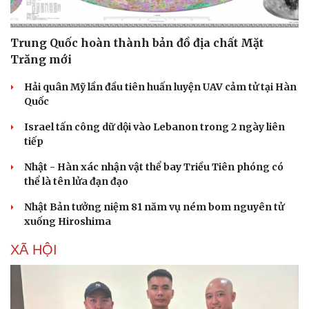
Doanh nghiệp
Công nghệ
Thông tin doanh nghiệp
Sành điệu
Doanh nghiệp 24h
Tin Công nghệ
Trung Quốc hoàn thành bản đồ địa chất Mặt
Doanh nhân
Trải nghiệm
Trăng mới
Vì cộng đồng
Chuyển đổi số
Hải quân Mỹ lần đầu tiên huấn luyện UAV cảm tử tại Hàn
Quốc
Israel tấn công dữ dội vào Lebanon trong 2 ngày liên
tiếp
Nhật - Hàn xác nhận vật thể bay Triều Tiên phóng có
thể là tên lửa đạn đạo
Nhật Bản tưởng niệm 81 năm vụ ném bom nguyên tử
xuống Hiroshima
XÃ HỘI