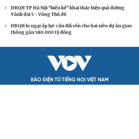
Bộ Chính trị: Giải thể hội quần chúng hoạt động kém
hiệu quả, không đúng tôn chỉ
Quy định số 207: Siết trách nhiệm đảng viên khi sử dụng
mạng xã hội
Thành Lập Ban Chỉ đạo TW về tổng kết thực tiễn,
nghiên cứu sửa Điều lệ Đảng
QUỐC HỘI
Không để quá trình đô thị hóa Bắc Ninh làm đứt
gãy không gian văn hóa Kinh Bắc
ĐBQH đề xuất làm rõ bản sắc kiến trúc Việt Nam trong
Luật Kiến trúc
Bí thư Quảng Ninh: Trăn trở nhất là người dân được gì
khi tỉnh lên thành phố