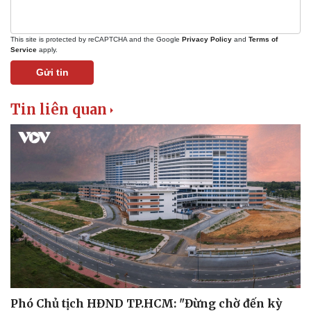
Pháp luật
Quân sự - Quốc phòng
Vụ án
Vũ khí
This site is protected by reCAPTCHA and the Google
Privacy Policy
and
Terms of
Tin nóng
Việt Nam
Service
apply.
Tư vấn luật
Phân tích
Gửi tin
Tin liên quan
Phó Chủ tịch HĐND TP.HCM: "Đừng chờ đến kỳ