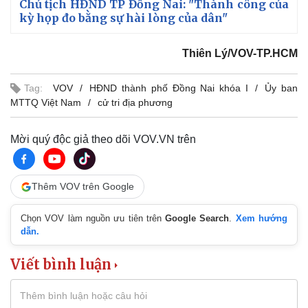
Chủ tịch HĐND TP Đồng Nai: "Thành công của
kỳ họp đo bằng sự hài lòng của dân"
Thiên Lý/VOV-TP.HCM
Tag:
VOV
HĐND thành phố Đồng Nai khóa I
Ủy ban
MTTQ Việt Nam
cử tri địa phương
Mời quý độc giả theo dõi VOV.VN trên
Thêm VOV trên Google
Chọn VOV làm nguồn ưu tiên trên
Google Search
.
Xem hướng
dẫn.
Viết bình luận