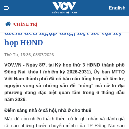
English
Cử tri Đồng Nai "điểm mặt" loạt
CHÍNH TRỊ
/
điểm đen ngập úng, kẹt xe tại kỳ
họp HĐND
Chính trị
Xã hội
Thứ Tư, 15:36, 08/07/2026
Đảng
Tin 24h
VOV.VN - Ngày 8/7, tại Kỳ họp thứ 3 HĐND thành phố
Tổ chức nhân sự
Dự báo thời tiết
Đồng Nai khóa I (nhiệm kỳ 2026-2031), Ủy ban MTTQ
Quốc hội
Giáo dục
Việt Nam thành phố đã có báo cáo tổng hợp về tâm tư,
Nhận diện sự thật
Dấu ấn VOV
nguyện vọng và những vấn đề "nóng" mà cử tri địa
Việc làm
Biển đảo
phương đang đặc biệt quan tâm trong 6 tháng đầu
năm 2026.
Điểm sáng nhà ở xã hội, nhà ở cho thuê
Mặc dù còn nhiều thách thức, cử tri ghi nhận và đánh giá
rất cao những bước chuyển mình của TP. Đồng Nai sau