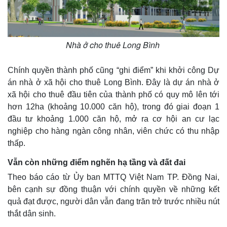
Thế giới
Multimedia
Quan sát
Video
Cuộc sống đó đây
Ảnh
Hồ sơ
E-Magazine
Nhà ở cho thuê Long Bình
Infographic
Chính quyền thành phố cũng “ghi điểm” khi khởi công Dự
án nhà ở xã hội cho thuê Long Bình. Đây là dự án nhà ở
xã hội cho thuê đầu tiên của thành phố có quy mô lên tới
hơn 12ha (khoảng 10.000 căn hộ), trong đó giai đoạn 1
đầu tư khoảng 1.000 căn hộ, mở ra cơ hội an cư lạc
nghiệp cho hàng ngàn công nhân, viên chức có thu nhập
thấp.
Vẫn còn những điểm nghẽn hạ tầng và đất đai
Theo báo cáo từ Ủy ban MTTQ Việt Nam TP. Đồng Nai,
bên cạnh sự đồng thuận với chính quyền về những kết
quả đạt được, người dân vẫn đang trăn trở trước nhiều nút
thắt dân sinh.