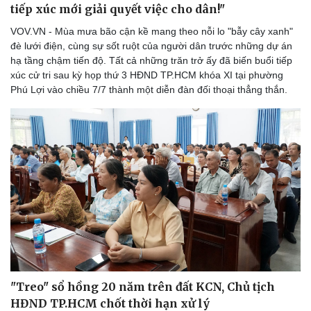
tiếp xúc mới giải quyết việc cho dân!"
VOV.VN - Mùa mưa bão cận kề mang theo nỗi lo "bẫy cây xanh"
đè lưới điện, cùng sự sốt ruột của người dân trước những dự án
hạ tầng chậm tiến độ. Tất cả những trăn trở ấy đã biến buổi tiếp
xúc cử tri sau kỳ họp thứ 3 HĐND TP.HCM khóa XI tại phường
Phú Lợi vào chiều 7/7 thành một diễn đàn đối thoại thẳng thắn.
"Treo" sổ hồng 20 năm trên đất KCN, Chủ tịch
HĐND TP.HCM chốt thời hạn xử lý