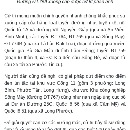
Đường ĐT.759 xuống cấp được cử tri phản ánh
Cử tri mong muốn chính quyền nhanh chóng khắc phục sự
xuống cấp của hàng loạt tuyến đường như: tuyến kết nối
Quốc lộ 1A và đường Võ Nguyên Giáp (qua xã An Viễn,
Bình Minh); các tuyến ĐT.764, ĐT.765 (qua xã Sông Ray);
ĐT.774B (qua xã Tà Lài, Đak Lua); đoạn đường qua Vườn
Quốc gia Bù Gia Mập đi tỉnh Lâm Đồng; tuyến ĐT.759
(đoạn từ thôn 4, xã Đa Kia đến cầu Sông Bé, và đoạn từ
cầu 25 tới xã Phước Tín cũ).
Kinh tế
Thị trường
Bất động sản
Giá vàng
Người dân cũng đề nghị có giải pháp dứt điểm cho điểm
Khởi nghiệp
Tiêu dùng
đen ùn tắc tại khu vực Cổng 11 (gồm 3 phường: Long
Tỷ giá
Bình, Phước Tân, Long Hưng), khu vực Khu công nghiệp
Chứng khoán
Giá cà phê
Sông Mây (đường ĐT.767) cũng như nạn ngập úng cục bộ
tại Dự án Đường 25C, Quốc lộ 56 (qua xã Cẩm Mỹ) và
Quốc lộ 51 (qua xã Long Phước).
Để giải quyết căn cơ các vướng mắc, cử tri bày tỏ sự đồng
tình và kỳ vọng lớn vào đợt thi đua đặc biệt 500 ngày đêm