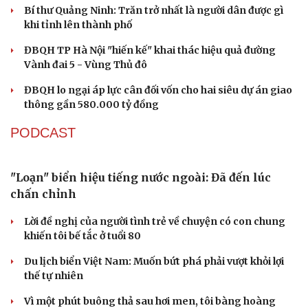
hành chính - chính trị tỉnh
Cà Mau bổ nhiệm 3 phó giám đốc sở
Bổ nhiệm 2 Thứ trưởng Bộ Ngoại giao
Đại tá Lê Hồng Giang giữ chức Phó Giám đốc Công an
Cao Bằng
Sau 1 tháng sáp nhập tổ dân phố: Công nghệ không thể
thay cán bộ đi gặp dân
QUỐC HỘI
Không để quá trình đô thị hóa Bắc Ninh làm đứt
gãy không gian văn hóa Kinh Bắc
ĐBQH đề xuất làm rõ bản sắc kiến trúc Việt Nam trong
Luật Kiến trúc
Bí thư Quảng Ninh: Trăn trở nhất là người dân được gì