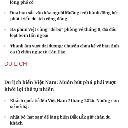
phòng và an ninh cho đối tượng 1
Bế mạc Vòng Chung kết Hội thao Công an Nhân dân
năm 2026
Tăng cường tuyên truyền, bảo vệ vững chắc biên giới
Việt Nam – Campuchia
Hải quân Mỹ lần đầu tiên huấn luyện UAV cảm tử tại Hàn
Quốc
Mỹ sẽ có học thuyết hạt nhân mới đối phó với Trung
Quốc và Nga
VĂN HÓA
Từ vụ MCK gỡ 19 ca khúc: Không thể gây sốc rồi
chỉ xin lỗi là xong
Hà Nội sắp cải tạo 131 vòm cầu đá: Đánh thức di sản giữa
lòng phố cổ