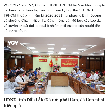
VOV.VN - Sáng 7/7, Chủ tịch HĐND TP.HCM Võ Văn Minh cùng tổ
đại biểu đã có buổi tiếp xúc cử tri sau kỳ họp thứ 3, HĐND
TPHCM khoá XI (nhiệm kỳ 2026-2031) tại phường Bình Dương
và phường Chánh Hiệp. Tại đây, những vấn đề bức xúc kéo dài
về quyền lợi đất đai, lo ngại ô nhiễm môi trường của người dân
đã được nêu ra.
Thể thao
Ô tô - Xe máy
Bóng đá
Ô tô
Lịch thi đấu bóng đá
Xe máy
Thế giới thể thao
Tư vấn
eSports
Hậu trường
HĐND tỉnh Đắk Lắk: Đã nói phải làm, đã làm phải
hiệu quả