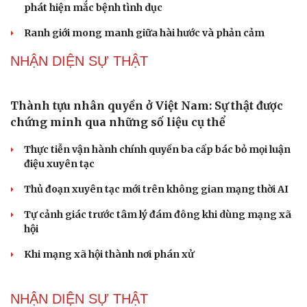
khi tỉnh lên thành phố
ĐBQH TP Hà Nội "hiến kế" khai thác hiệu quả đường
Vành đai 5 - Vùng Thủ đô
ĐBQH lo ngại áp lực cân đối vốn cho hai siêu dự án giao
thông gần 580.000 tỷ đồng
PODCAST
"Loạn" biển hiệu tiếng nước ngoài: Đã đến lúc
chấn chỉnh
Lời đề nghị của người tình trẻ về chuyện có con chung
khiến tôi bế tắc ở tuổi 80
Du lịch biển Việt Nam: Muốn bứt phá phải vượt khỏi lợi
thế tự nhiên
Vì một phút buông thả sau hơi men, tôi bàng hoàng
phát hiện mắc bệnh tình dục