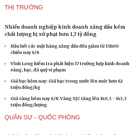
THỊ TRƯỜNG
Sức khỏe
Đời sống
Dinh dưỡng - món ngon
Nhà đẹp
Cây thuốc
Blog
Sản phụ khoa
Tình yêu - Gia đình
Nhiều doanh nghiệp kinh doanh xăng dầu kém
Nhi khoa
chất lượng bị xử phạt hơn 1,7 tỷ đồng
Nam khoa
Làm đẹp - giảm cân
Hầu hết các mặt hàng xăng dầu đều giảm từ 15h00
Phòng mạch online
chiều nay 6/8
Ăn sạch sống khỏe
Vĩnh Long kiểm tra phát hiện 17 trường hợp kinh doanh
vàng, bạc, đá quý vi phạm