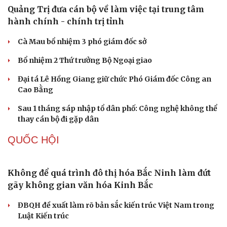
PHÁP LUẬT
Bắt giữ người phụ nữ giả danh công an lừa đảo
"chạy án" 400 triệu đồng
Tạm giữ hình sự người đàn ông đạp ngã chồng cũ của
bạn gái giữa đường
Cha dượng đánh đập, bắt bé gái 11 tuổi ở Đồng Nai quỳ
đến 1h sáng
Khám xét khẩn cấp nhà Bùi Xuân Huấn (Huấn Hoa
Hồng)
Du lịch
Podcast
Khởi tố 2 vụ án xâm phạm quyền sở hữu công nghiệp tại
Tư vấn
Câu chuyện thời sự
Ninh Hiệp, Hà Nội
Săn Tour
Đọc truyện đêm khuya
check-in
Cửa sổ tình yêu
TỔ CHỨC NHÂN SỰ
Kể chuyện cho bé
Hạt giống tâm hồn
Quảng Trị đưa cán bộ về làm việc tại trung tâm