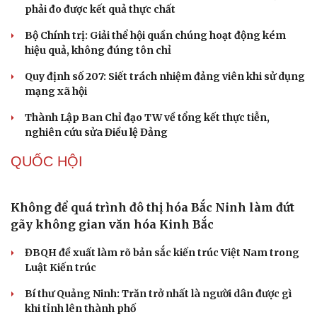
Thành tựu nhân quyền ở Việt Nam: Sự thật được
chứng minh qua những số liệu cụ thể
Thực tiễn vận hành chính quyền ba cấp bác bỏ mọi luận
điệu xuyên tạc
Thủ đoạn xuyên tạc mới trên không gian mạng thời AI
Tự cảnh giác trước tâm lý đám đông khi dùng mạng xã
hội
Khi mạng xã hội thành nơi phán xử
XÂY DỰNG, CHỈNH ĐỐN ĐẢNG
Đảng ủy các cơ quan Đảng Trung ương xây dựng
phần mềm đánh giá cán bộ theo KPI
Đồng chí Trần Cẩm Tú: Bộ chỉ số đánh giá công việc
phải đo được kết quả thực chất