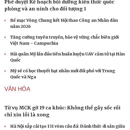
Giá bạc hôm nay: Giá bạc trong nước lên mức hơn 62
triệu đồng/kg
Giá vàng hôm nay 6/8: Vàng SJC tăng lên 140,3 - 143,3
triệu đồng/lượng
QUÂN SỰ - QUỐC PHÒNG
Phê duyệt Kế hoạch bồi dưỡng kiến thức quốc