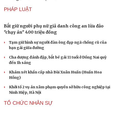
Cần Thơ cụ thể hóa “Ba kết nối”, xúc tiến đón dòng vốn
và du khách Thái Lan
Ký kết hợp tác đăng cai Vòng chung kết Giải Vô địch
Golf nghiệp dư thế giới 2027
CÔNG NGHỆ
Thành lập Khu Công nghệ cao tỉnh Hưng Yên
quy mô hơn 496ha
Phê duyệt Chương trình KHCN và đổi mới sáng tạo quốc
gia về công nghệ chiến lược
Bắc Kinh triển khai “nhân viên” robot tại các công viên
Nguy cơ mất tài khoản Microsoft chỉ vì kết nối mạng Wi-
Fi khách sạn
Một việc nhiều gia đình bỏ quên có thể khiến điện mặt
trời giảm tới 40% hiệu suất