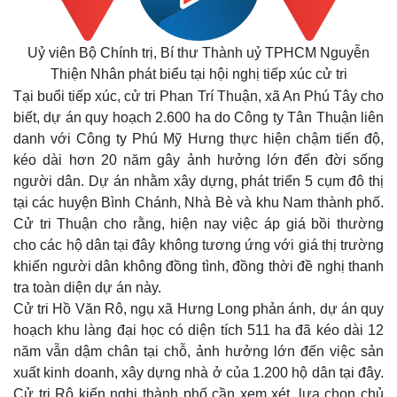
Uỷ viên Bộ Chính trị, Bí thư Thành uỷ TPHCM Nguyễn
Thiện Nhân phát biểu tại hội nghị tiếp xúc cử tri
Tại buổi tiếp xúc, cử tri Phan Trí Thuận, xã An Phú Tây cho
biết, dự án quy hoạch 2.600 ha do Công ty Tân Thuận liên
danh với Công ty Phú Mỹ Hưng thực hiện chậm tiến độ,
kéo dài hơn 20 năm gây ảnh hưởng lớn đến đời sống
người dân. Dự án nhằm xây dựng, phát triển 5 cụm đô thị
tại các huyện Bình Chánh, Nhà Bè và khu Nam thành phố.
Cử tri Thuận cho rằng, hiện nay việc áp giá bồi thường
cho các hộ dân tại đây không tương ứng với giá thị trường
khiến người dân không đồng tình, đồng thời đề nghị thanh
tra toàn diện dự án này.
Cử tri Hồ Văn Rô, ngụ xã Hưng Long phản ánh, dự án quy
hoạch khu làng đại học có diện tích 511 ha đã kéo dài 12
năm vẫn dậm chân tại chỗ, ảnh hưởng lớn đến việc sản
xuất kinh doanh, xây dựng nhà ở của 1.200 hộ dân tại đây.
Cử tri Rô kiến nghị thành phố cần xem xét, lựa chọn chủ