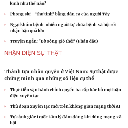
Gỡ "điểm nghẽn", kiến tạo nguồn cầu cho xuất
bản
Cho ngân hàng quản lý tài sản bảo đảm trái phiếu: Cần
ngăn "mua bia kèm lạc"
Đại biểu Quốc hội: Trao quyền lớn cho Petrovietnam
phải có “hàng rào” kiểm soát
Đề xuất tăng tuổi nghỉ hưu sĩ quan quân đội, tùy đặc thù
từng vị trí
Đại tướng Phan Văn Giang: Cấp phép UAV phải gắn với
định danh để bảo vệ bầu trời
PODCAST
Truyện ngắn: "Bờ sông gió thổi" (Phần cuối)
Phụ nữ nên quan tâm đến sức khỏe tình dục tuổi mãn
kinh như thế nào?