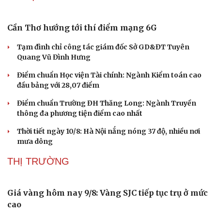
Sức khỏe
Đời sống
Dinh dưỡng - món ngon
Nhà đẹp
Cây thuốc
Blog
Sản phụ khoa
Tình yêu - Gia đình
Nhi khoa
Cần Thơ hướng tới thí điểm mạng 6G
Nam khoa
Làm đẹp - giảm cân
Tạm đình chỉ công tác giám đốc Sở GD&ĐT Tuyên
Phòng mạch online
Quang Vũ Đình Hưng
Ăn sạch sống khỏe
Điểm chuẩn Học viện Tài chính: Ngành Kiểm toán cao
đầu bảng với 28,07 điểm
Điểm chuẩn Trường ĐH Thăng Long: Ngành Truyền