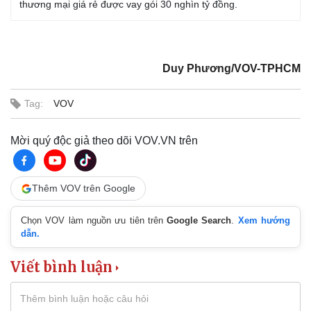
thương mại giá rẻ được vay gói 30 nghìn tỷ đồng.
Duy Phương/VOV-TPHCM
Tag:
VOV
Mời quý độc giả theo dõi VOV.VN trên
Thêm VOV trên Google
Chọn VOV làm nguồn ưu tiên trên
Google Search
.
Xem hướng
dẫn.
Kinh tế
Thị trường
Bất động sản
Giá vàng
Viết bình luận
Khởi nghiệp
Tiêu dùng
Tỷ giá
Chứng khoán