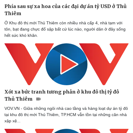
Phía sau sự xa hoa của các đại dự án tỷ USD ở Thủ
Thiêm
Ở Khu đô thị mới Thủ Thiêm còn nhiều nhà cấp 4, nhà tạm với
tôn, bạt đang chực đổ sập bất cứ lúc nào, người dân ở đây sống
hết sức khó khăn.
Pháp luật
Quân sự - Quốc phòng
Vụ án
Vũ khí
Tin nóng
Việt Nam
Tư vấn luật
Phân tích
Xót xa bức tranh tương phản ở khu đô thị tỷ đô
Thủ Thiêm
VOV.VN - Giữa những ngôi nhà cao tầng và hàng loạt dự án tỷ đô
tại khu đô thị mới Thủ Thiêm, TP.HCM vẫn tồn tại những căn nhà
xập xệ...