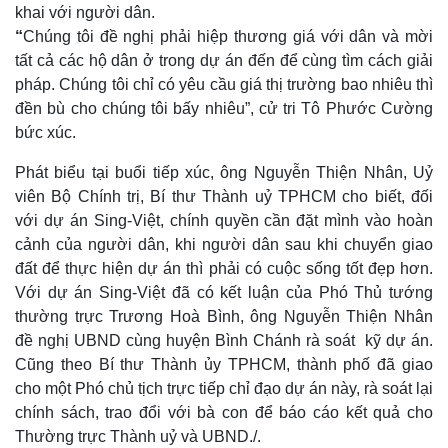
khai với người dân.
“
Chúng tôi đề nghị phải hiệp thương giá với dân và mời
tất cả các hộ dân ở trong dự án đến để cùng tìm cách giải
Thế giới
Multimedia
pháp. Chúng tôi chỉ có yêu cầu giá thị trường bao nhiêu thì
Quan sát
Video
đền bù cho chúng tôi bấy nhiêu”, cử tri Tô Phước Cường
Cuộc sống đó đây
Ảnh
bức xúc.
Hồ sơ
E-Magazine
Infographic
Phát biểu tại buổi tiếp xúc, ông Nguyễn Thiện Nhân, Uỷ
viên Bộ Chính trị, Bí thư Thành uỷ TPHCM cho biết, đối
với dự án Sing-Việt, chính quyền cần đặt mình vào hoàn
cảnh của người dân, khi người dân sau khi chuyển giao
đất để thực hiện dự án thì phải có cuộc sống tốt đẹp hơn.
Với dự án Sing-Việt đã có kết luận của Phó Thủ tướng
thường trực Trương Hoà Bình, ông Nguyễn Thiện Nhân
đề nghị UBND cùng huyện Bình Chánh rà soát kỹ dự án.
Cũng theo Bí thư Thành ủy TPHCM, thành phố đã giao
cho một Phó chủ tịch trực tiếp chỉ đạo dự án này, rà soát lại
chính sách, trao đổi với bà con để báo cáo kết quả cho
Thường trực Thành uỷ và UBND./.