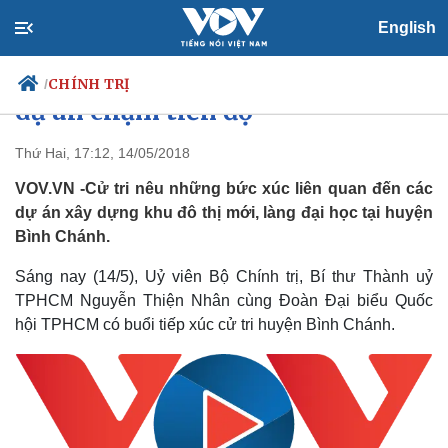
English
Cử tri TPHCM bức xúc với một số
CHÍNH TRỊ
/
dự án chậm tiến độ
Thứ Hai, 17:12, 14/05/2018
VOV.VN -Cử tri nêu những bức xúc liên quan đến các
Chính trị
Xã hội
dự án xây dựng khu đô thị mới, làng đại học tại huyện
Đảng
Tin 24h
Bình Chánh.
Tổ chức nhân sự
Dự báo thời tiết
Quốc hội
Giáo dục
Sáng nay (14/5), Uỷ viên Bộ Chính trị, Bí thư Thành uỷ
Nhận diện sự thật
Dấu ấn VOV
Việc làm
TPHCM Nguyễn Thiện Nhân cùng Đoàn Đại biểu Quốc
Biển đảo
hội TPHCM có buổi tiếp xúc cử tri huyện Bình Chánh.