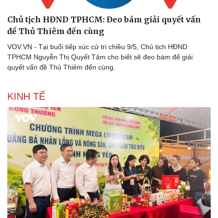
Chủ tịch HĐND TPHCM: Đeo bám giải quyết vấn
đề Thủ Thiêm đến cùng
VOV.VN - Tại buổi tiếp xúc cử tri chiều 9/5, Chủ tịch HĐND
TPHCM Nguyễn Thị Quyết Tâm cho biết sẽ đeo bám để giải
quyết vấn đề Thủ Thiêm đến cùng.
KINH TẾ
Doanh nghiệp
Công nghệ
Thông tin doanh nghiệp
Sành điệu
Doanh nghiệp 24h
Tin Công nghệ
Doanh nhân
Trải nghiệm
Vì cộng đồng
Chuyển đổi số