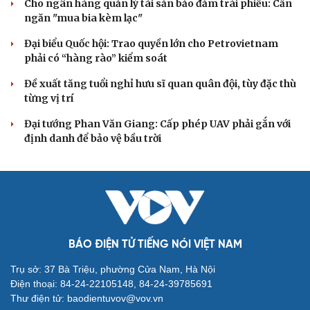
Cô giáo trẻ lấy sự tiến bộ của học sinh làm thước
đo thực hành Chỉ thị 07
Đối ngoại linh hoạt dựa trên nền tảng chính trị vững
chắc
Điểm mới đột phá trong Chỉ thị số 07 về thực hành tư
tưởng, phong cách Hồ Chí Minh
Đảng ủy các cơ quan Đảng Trung ương xây dựng phần
mềm đánh giá cán bộ theo KPI
Đồng chí Trần Cẩm Tú: Bộ chỉ số đánh giá công việc
phải đo được kết quả thực chất
QUỐC HỘI
Gỡ "điểm nghẽn", kiến tạo nguồn cầu cho xuất
bản
Cho ngân hàng quản lý tài sản bảo đảm trái phiếu: Cần