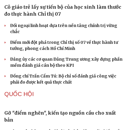
Khi mạng xã hội thành nơi phán xử
NHẬN DIỆN SỰ THẬT
Thành tựu nhân quyền ở Việt Nam: Sự thật được
chứng minh qua những số liệu cụ thể
Thực tiễn vận hành chính quyền ba cấp bác bỏ mọi luận
điệu xuyên tạc
Thủ đoạn xuyên tạc mới trên không gian mạng thời AI
Tự cảnh giác trước tâm lý đám đông khi dùng mạng xã
hội
Khi mạng xã hội thành nơi phán xử
XÂY DỰNG, CHỈNH ĐỐN ĐẢNG