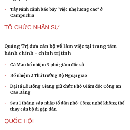
ma” trong vũ trụ
Vì sao các hãng từ bỏ pin tháo rời trên điện thoại?
Microsoft tăng tốc đầu tư hạ tầng AI tại Ấn Độ
Trung Quốc đưa vào hoạt động cơ sở điện toán AI lớn
nhất thế giới
PHÁP LUẬT
Công an Phương Liệt liên tiếp bắt các đối tượng
ma túy
Nhóm thanh thiếu niên mang kiếm chặn xe người dân
Tai nạn khiến người ngồi trên xe tổn thương 96%, nam
sinh Bắc Ninh bị khởi tố
Du lịch
Podcast
Tư vấn
Câu chuyện thời sự
Cựu Thứ trưởng Nguyễn Bá Hoan được đưa ra xét xử
Săn Tour
Đọc truyện đêm khuya
ngày 18/8
check-in
Cửa sổ tình yêu