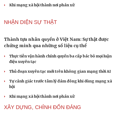
Phong slư - “thư tình” bằng dân ca của người Tày
Ngại khám bệnh, nhiều người tự chữa bệnh xã hội rồi
nhận hậu quả lớn
Truyện ngắn: "Bờ sông gió thổi" (Phần đầu)
NHẬN DIỆN SỰ THẬT
Cải chính
Thành tựu nhân quyền ở Việt Nam: Sự thật được
chứng minh qua những số liệu cụ thể
Thực tiễn vận hành chính quyền ba cấp bác bỏ mọi luận
điệu xuyên tạc
Thủ đoạn xuyên tạc mới trên không gian mạng thời AI
Tự cảnh giác trước tâm lý đám đông khi dùng mạng xã
hội