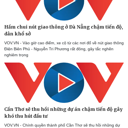
Thể thao
Ô tô - Xe máy
Bóng đá
Ô tô
Lịch thi đấu bóng đá
Xe máy
Thế giới thể thao
Tư vấn
Hầm chui nút giao thông ở Đà Nẵng chậm tiến độ,
eSports
dân khổ sở
Hậu trường
VOV.VN - Vào giờ cao điểm, xe cộ từ các nơi đổ về nút giao thông
Điện Biên Phủ - Nguyễn Tri Phương rất đông, gây tắc nghẽn
nghiêm trọng
Cần Thơ sẽ thu hồi những dự án chậm tiến độ gây
khó thu hút đầu tư
VOV.VN - Chính quyền thành phố Cần Thơ sẽ thu hồi những dự