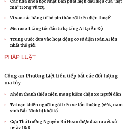
Đường Hoa khát vọng xây dựng “vùng chè di
sản” Quảng Ninh
Huế khảo sát du lịch đường thủy, phương án thoát lũ
Thổ cẩm Chăm Mỹ Nghiệp: Từ ngôn ngữ văn hóa đến
sản phẩm du lịch độc đáo
Vì sao lượng khách Philippines đến Việt Nam tăng
trưởng vượt bậc?
Những hương vị đưa TP.HCM thành thiên đường ẩm
thực đường phố hàng đầu thế giới
CÔNG NGHỆ
Giá thu cũ iPhone tăng, Apple muốn người dùng
lên đời
Các nhà khoa học Nhật Bản phát hiện dấu hiệu của “hạt