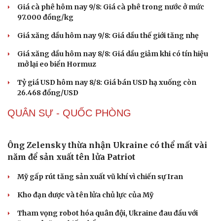
thông đa phương tiện điểm cao nhất
Thời tiết ngày 10/8: Hà Nội nắng nóng 37 độ, nhiều nơi
mưa dông
THỊ TRƯỜNG
Giá vàng hôm nay 9/8: Vàng SJC tiếp tục trụ ở mức
cao
Giá cà phê hôm nay 9/8: Giá cà phê trong nước ở mức