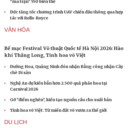
97.000 đồng/kg
Giá xăng dầu hôm nay 9/8: Giá dầu thế giới tăng nhẹ
Giá xăng dầu hôm nay 8/8: Giá dầu giảm khi có tín hiệu
mở lại eo biển Hormuz
Tỷ giá USD hôm nay 8/8: Giá bán USD hạ xuống còn
26.468 đồng/USD
QUÂN SỰ - QUỐC PHÒNG
Ông Zelensky thừa nhận Ukraine có thể mất vài
năm để sản xuất tên lửa Patriot
Mỹ gấp rút tăng sản xuất vũ khí vì chiến sự Iran
Kho đạn dược và tên lửa chủ lực của Mỹ
Tham vọng robot hóa quân đội, Ukraine đau đầu với
“ma trận” 550 biến thể