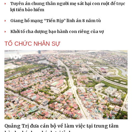
Tuyên án chung thân người mẹ sát hại con ruột để trục
lợi tiền bảo hiểm
Giang hồ mạng “Tiến Bịp” lĩnh án 8 năm tù
Khởi tố cha dượng bạo hành con riêng của vợ
TỔ CHỨC NHÂN SỰ
Quảng Trị đưa cán bộ về làm việc tại trung tâm
Cải chính