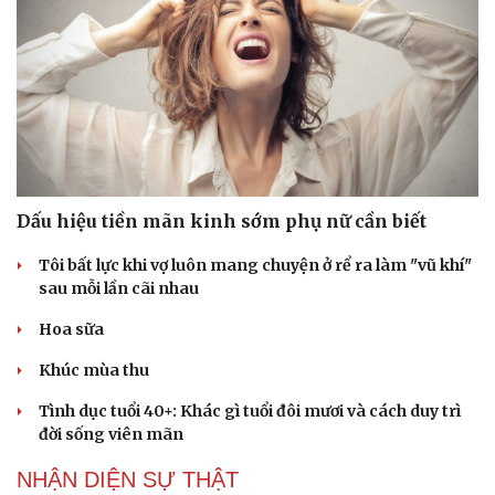
Dấu hiệu tiền mãn kinh sớm phụ nữ cần biết
Tôi bất lực khi vợ luôn mang chuyện ở rể ra làm "vũ khí"
sau mỗi lần cãi nhau
Hoa sữa
Khúc mùa thu
Tình dục tuổi 40+: Khác gì tuổi đôi mươi và cách duy trì
đời sống viên mãn
NHẬN DIỆN SỰ THẬT