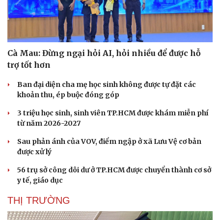
Cà Mau: Đừng ngại hỏi AI, hỏi nhiều để được hỗ
trợ tốt hơn
Ban đại diện cha mẹ học sinh không được tự đặt các
khoản thu, ép buộc đóng góp
3 triệu học sinh, sinh viên TP.HCM được khám miễn phí
từ năm 2026-2027
Sau phản ánh của VOV, điểm ngập ở xã Lưu Vệ cơ bản
được xử lý
56 trụ sở công dôi dư ở TP.HCM được chuyển thành cơ sở
y tế, giáo dục
THỊ TRƯỜNG