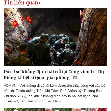
Tin liên quan
Thể thao
Ô tô - Xe máy
Bóng đá
Ô tô
Lịch thi đấu bóng đá
Xe máy
Thế giới thể thao
Tư vấn
eSports
Hậu trường
Đủ cơ sở khẳng định hài cốt tại Công viên Lê Thị
Riêng là liệt sĩ Quân giải phóng
VOV.VN - Với những di vật đi kèm được tìm thấy cùng với các bộ
hài cốt, Thiếu tướng Trần Chí Tâm, Phó Chính uỷ, Trưởng Ban
Chỉ đạo 515 Quân khu 7 khẳng định đây là hài cốt liệt sĩ của
chiến sĩ Quân Giải phóng miền Nam.