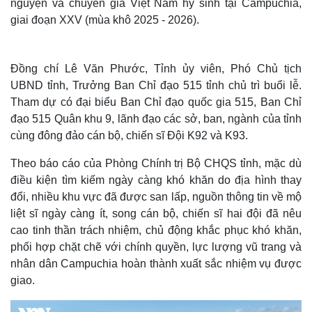
nguyện và chuyên gia Việt Nam hy sinh tại Campuchia,
giai đoạn XXV (mùa khô 2025 - 2026).
Đồng chí Lê Văn Phước, Tỉnh ủy viên, Phó Chủ tịch
UBND tỉnh, Trưởng Ban Chỉ đạo 515 tỉnh chủ trì buổi lễ.
Tham dự có đại biểu Ban Chỉ đạo quốc gia 515, Ban Chỉ
đạo 515 Quân khu 9, lãnh đạo các sở, ban, ngành của tỉnh
cùng đông đảo cán bộ, chiến sĩ Đội K92 và K93.
Theo báo cáo của Phòng Chính trị Bộ CHQS tỉnh, mặc dù
điều kiện tìm kiếm ngày càng khó khăn do địa hình thay
đổi, nhiều khu vực đã được san lấp, nguồn thông tin về mộ
Thế giới
Multimedia
liệt sĩ ngày càng ít, song cán bộ, chiến sĩ hai đội đã nêu
Quan sát
Video
cao tinh thần trách nhiệm, chủ động khắc phục khó khăn,
Cuộc sống đó đây
Ảnh
phối hợp chặt chẽ với chính quyền, lực lượng vũ trang và
Hồ sơ
E-Magazine
nhân dân Campuchia hoàn thành xuất sắc nhiệm vụ được
Infographic
giao.