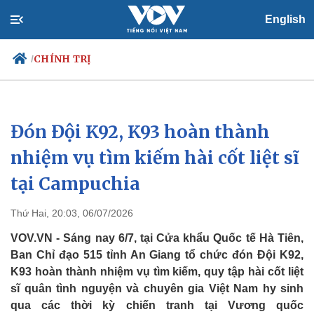
English
CHÍNH TRỊ
/
Đón Đội K92, K93 hoàn thành
Chính trị
Xã hội
Đảng
Tin 24h
nhiệm vụ tìm kiếm hài cốt liệt sĩ
Tổ chức nhân sự
Dự báo thời tiết
tại Campuchia
Quốc hội
Giáo dục
Nhận diện sự thật
Dấu ấn VOV
Việc làm
Thứ Hai, 20:03, 06/07/2026
Biển đảo
VOV.VN - Sáng nay 6/7, tại Cửa khẩu Quốc tế Hà Tiên,
Ban Chỉ đạo 515 tỉnh An Giang tổ chức đón Đội K92,
K93 hoàn thành nhiệm vụ tìm kiếm, quy tập hài cốt liệt
sĩ quân tình nguyện và chuyên gia Việt Nam hy sinh
qua các thời kỳ chiến tranh tại Vương quốc