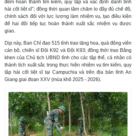
đêm hoàn thành tìm kiếm, quy tập và xác định danh tính
hài cốt liệt sĩ"; đồng thời quan tâm chăm lo đầy đủ chế độ,
chính sách đối với lực lượng làm nhiệm vụ, tạo điều kiện
để hai đội tiếp tục hoàn thành xuất sắc nhiệm vụ được
giao.
Dịp này, Ban Chỉ đạo 515 tỉnh trao tặng hoa, quà động viên
cán bộ, chiến sĩ Đội K92 và Đội K93; đồng thời trao Bằng
khen của Chủ tịch UBND tỉnh cho các tập thể, cá nhân có
thành tích xuất sắc trong thực hiện nhiệm vụ tìm kiếm, quy
tập hài cốt liệt sĩ tại Campuchia và trên địa bàn tỉnh An
Giang giai đoạn XXV (mùa khô 2025 - 2026).
Pháp luật
Quân sự - Quốc phòng