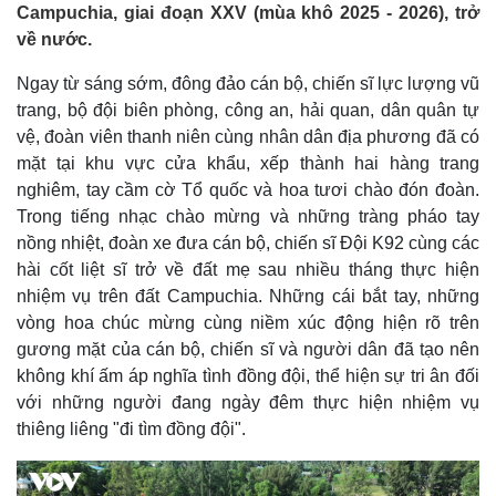
Campuchia, giai đoạn XXV (mùa khô 2025 - 2026), trở
về nước.
Ngay từ sáng sớm, đông đảo cán bộ, chiến sĩ lực lượng vũ
trang, bộ đội biên phòng, công an, hải quan, dân quân tự
vệ, đoàn viên thanh niên cùng nhân dân địa phương đã có
mặt tại khu vực cửa khẩu, xếp thành hai hàng trang
nghiêm, tay cầm cờ Tổ quốc và hoa tươi chào đón đoàn.
Trong tiếng nhạc chào mừng và những tràng pháo tay
nồng nhiệt, đoàn xe đưa cán bộ, chiến sĩ Đội K92 cùng các
hài cốt liệt sĩ trở về đất mẹ sau nhiều tháng thực hiện
nhiệm vụ trên đất Campuchia. Những cái bắt tay, những
vòng hoa chúc mừng cùng niềm xúc động hiện rõ trên
gương mặt của cán bộ, chiến sĩ và người dân đã tạo nên
không khí ấm áp nghĩa tình đồng đội, thể hiện sự tri ân đối
với những người đang ngày đêm thực hiện nhiệm vụ
thiêng liêng "đi tìm đồng đội".