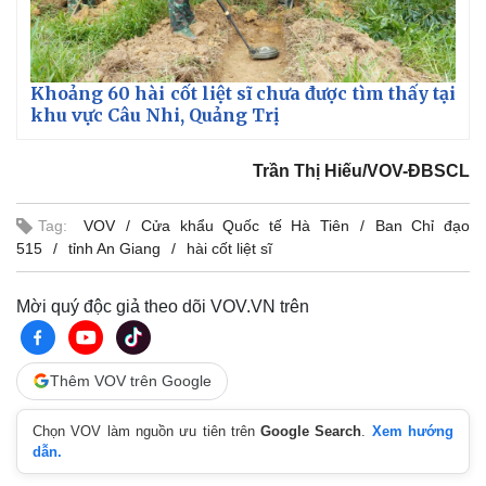
Vụ án
Vũ khí
Tin nóng
Việt Nam
Tư vấn luật
Phân tích
Khoảng 60 hài cốt liệt sĩ chưa được tìm thấy tại
khu vực Câu Nhi, Quảng Trị
Trần Thị Hiếu/VOV-ĐBSCL
Tag:
VOV
Cửa khẩu Quốc tế Hà Tiên
Ban Chỉ đạo
515
tỉnh An Giang
hài cốt liệt sĩ
Mời quý độc giả theo dõi VOV.VN trên
Thêm VOV trên Google
Chọn VOV làm nguồn ưu tiên trên
Google Search
.
Xem hướng
dẫn.