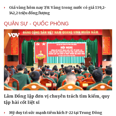
Giá vàng hôm nay 7/8: Vàng trong nước có giá 139,2-
142,2 triệu đồng/lượng
QUÂN SỰ - QUỐC PHÒNG
Văn hóa
Giải trí
Sân khấu - Điện ảnh
Nghệ sĩ
Văn học
Thời trang
Âm nhạc
Sao Việt
Lâm Đồng lập đơn vị chuyên trách tìm kiếm, quy
Di sản
tập hài cốt liệt sĩ
Mỹ duy trì sức mạnh tiêm kích F-22 tại Trung Đông