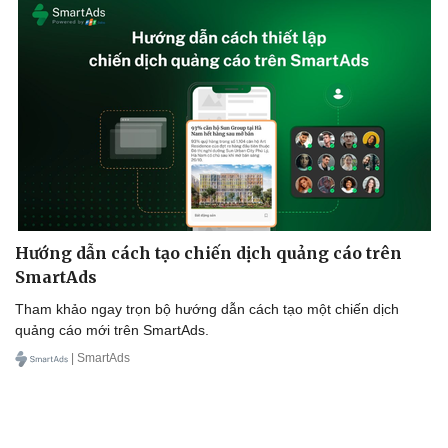
Doanh nghiệp
Công nghệ
Thông tin doanh nghiệp
Sành điệu
Doanh nghiệp 24h
Tin Công nghệ
Doanh nhân
Trải nghiệm
Vì cộng đồng
Chuyển đổi số
Hướng dẫn cách tạo chiến dịch quảng cáo trên
SmartAds
Tham khảo ngay trọn bộ hướng dẫn cách tạo một chiến dịch
quảng cáo mới trên SmartAds.
| SmartAds