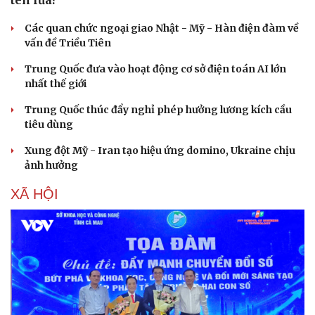
tên lửa?
Các quan chức ngoại giao Nhật - Mỹ - Hàn điện đàm về
vấn đề Triều Tiên
Trung Quốc đưa vào hoạt động cơ sở điện toán AI lớn
nhất thế giới
Sức khỏe
Đời sống
Trung Quốc thúc đẩy nghỉ phép hưởng lương kích cầu
tiêu dùng
Dinh dưỡng - món ngon
Nhà đẹp
Cây thuốc
Blog
Xung đột Mỹ - Iran tạo hiệu ứng domino, Ukraine chịu
Sản phụ khoa
Tình yêu - Gia đình
ảnh hưởng
Nhi khoa
Nam khoa
XÃ HỘI
Làm đẹp - giảm cân
Phòng mạch online
Ăn sạch sống khỏe