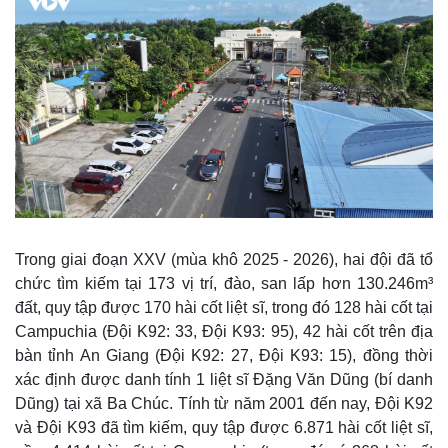
Trong giai đoạn XXV (mùa khô 2025 - 2026), hai đội đã tổ
chức tìm kiếm tại 173 vị trí, đào, san lấp hơn 130.246m³
đất, quy tập được 170 hài cốt liệt sĩ, trong đó 128 hài cốt tại
Campuchia (Đội K92: 33, Đội K93: 95), 42 hài cốt trên địa
bàn tỉnh An Giang (Đội K92: 27, Đội K93: 15), đồng thời
xác định được danh tính 1 liệt sĩ Đặng Văn Dũng (bí danh
Dũng) tại xã Ba Chúc. Tính từ năm 2001 đến nay, Đội K92
và Đội K93 đã tìm kiếm, quy tập được 6.871 hài cốt liệt sĩ,