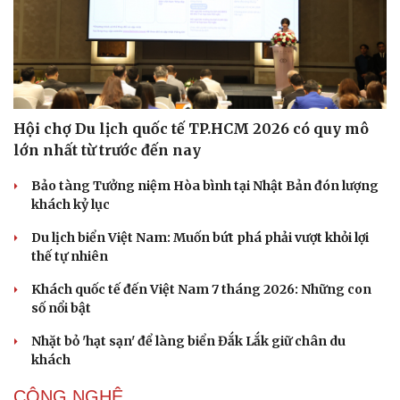
Hội chợ Du lịch quốc tế TP.HCM 2026 có quy mô
lớn nhất từ trước đến nay
Bảo tàng Tưởng niệm Hòa bình tại Nhật Bản đón lượng
khách kỷ lục
Du lịch biển Việt Nam: Muốn bứt phá phải vượt khỏi lợi
thế tự nhiên
Khách quốc tế đến Việt Nam 7 tháng 2026: Những con
số nổi bật
Du lịch
Podcast
Tư vấn
Câu chuyện thời sự
Nhặt bỏ 'hạt sạn' để làng biển Đắk Lắk giữ chân du
Săn Tour
Đọc truyện đêm khuya
khách
check-in
Cửa sổ tình yêu
CÔNG NGHỆ
Kể chuyện cho bé