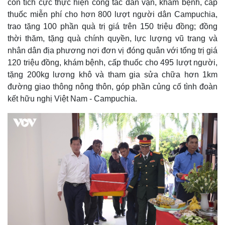
còn tích cực thực hiện công tác dân vận, khám bệnh, cấp
thuốc miễn phí cho hơn 800 lượt người dân Campuchia,
trao tặng 100 phần quà trị giá trên 150 triệu đồng; đồng
thời thăm, tặng quà chính quyền, lực lượng vũ trang và
nhân dân địa phương nơi đơn vị đóng quân với tổng trị giá
120 triệu đồng, khám bệnh, cấp thuốc cho 495 lượt người,
tặng 200kg lương khô và tham gia sửa chữa hơn 1km
đường giao thông nông thôn, góp phần củng cố tình đoàn
kết hữu nghị Việt Nam - Campuchia.
Kinh tế
Thị trường
Bất động sản
Giá vàng
Khởi nghiệp
Tiêu dùng
Tỷ giá
Chứng khoán