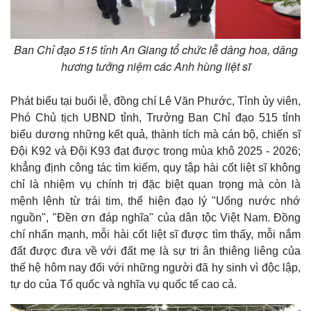
Giá cà phê
Ban Chỉ đạo 515 tỉnh An Giang tổ chức lễ dâng hoa, dâng
hương tưởng niệm các Anh hùng liệt sĩ
Phát biểu tại buổi lễ, đồng chí Lê Văn Phước, Tỉnh ủy viên,
Phó Chủ tịch UBND tỉnh, Trưởng Ban Chỉ đạo 515 tỉnh
biểu dương những kết quả, thành tích mà cán bộ, chiến sĩ
Đội K92 và Đội K93 đạt được trong mùa khô 2025 - 2026;
khẳng định công tác tìm kiếm, quy tập hài cốt liệt sĩ không
chỉ là nhiệm vụ chính trị đặc biệt quan trọng mà còn là
mệnh lệnh từ trái tim, thể hiện đạo lý "Uống nước nhớ
nguồn", "Đền ơn đáp nghĩa" của dân tộc Việt Nam. Đồng
chí nhấn mạnh, mỗi hài cốt liệt sĩ được tìm thấy, mỗi nắm
đất được đưa về với đất mẹ là sự tri ân thiêng liêng của
thế hệ hôm nay đối với những người đã hy sinh vì độc lập,
tự do của Tổ quốc và nghĩa vụ quốc tế cao cả.