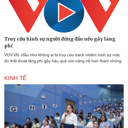
Truy cứu hình sự người đứng đầu nếu gây lãng
phí
VOV.VN -Hầu như không ai bị truy cứu trách nhiệm hình sự mặc
Doanh nghiệp
Công nghệ
dù thất thoát lãng phí gây hậu quả còn nặng nề hơn tham nhũng.
Thông tin doanh nghiệp
Sành điệu
Doanh nghiệp 24h
Tin Công nghệ
Doanh nhân
Trải nghiệm
KINH TẾ
Vì cộng đồng
Chuyển đổi số