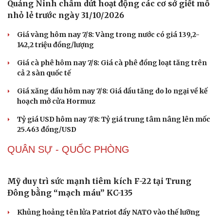
Ông Đỗ Anh Tuấn là Trưởng Ban chỉ đạo cấp tỉnh kỳ thi
tốt nghiệp lại ở Tuyên Quang
Cảnh báo lũ quét, sạt lở đất tại 5 tỉnh miền Bắc và Thanh
Hóa do mưa lớn
THỊ TRƯỜNG
Quảng Ninh chấm dứt hoạt động các cơ sở giết mổ