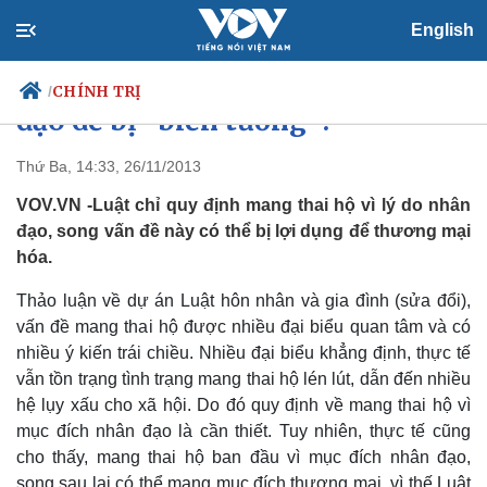
English
Mang thai hộ vì mục đích nhân
CHÍNH TRỊ
/
đạo dễ bị “biến tướng”?
Thứ Ba, 14:33, 26/11/2013
VOV.VN -Luật chỉ quy định mang thai hộ vì lý do nhân
Chính trị
Xã hội
đạo, song vấn đề này có thể bị lợi dụng để thương mại
Đảng
Tin 24h
hóa.
Tổ chức nhân sự
Dự báo thời tiết
Quốc hội
Giáo dục
Thảo luận về dự án Luật hôn nhân và gia đình (sửa đổi),
Nhận diện sự thật
Dấu ấn VOV
Việc làm
vấn đề mang thai hộ được nhiều đại biểu quan tâm và có
Biển đảo
nhiều ý kiến trái chiều. Nhiều đại biểu khẳng định, thực tế
vẫn tồn trạng tình trạng mang thai hộ lén lút, dẫn đến nhiều
hệ lụy xấu cho xã hội. Do đó quy định về mang thai hộ vì
mục đích nhân đạo là cần thiết. Tuy nhiên, thực tế cũng
cho thấy, mang thai hộ ban đầu vì mục đích nhân đạo,
song sau lại có thể mang mục đích thương mại, vì thế Luật