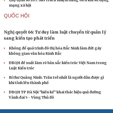
Tự cảnh giác trước tâm lý đám đông khi dùng mạng xã
hội
Khi mạng xã hội thành nơi phán xử
XÂY DỰNG, CHỈNH ĐỐN ĐẢNG
Điểm mới đột phá trong Chỉ thị số 07 về thực
hành tư tưởng, phong cách Hồ Chí Minh
Đảng ủy các cơ quan Đảng Trung ương xây dựng phần
mềm đánh giá cán bộ theo KPI
Đồng chí Trần Cẩm Tú: Bộ chỉ số đánh giá công việc
phải đo được kết quả thực chất
Bộ Chính trị: Giải thể hội quần chúng hoạt động kém
hiệu quả, không đúng tôn chỉ
Quy định số 207: Siết trách nhiệm đảng viên khi sử dụng