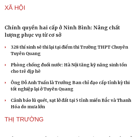
XÃ HỘI
Sức khỏe
Đời sống
Dinh dưỡng - món ngon
Nhà đẹp
Cây thuốc
Blog
Sản phụ khoa
Tình yêu - Gia đình
Nhi khoa
Nam khoa
Làm đẹp - giảm cân
Phòng mạch online
Ăn sạch sống khỏe
Chính quyền hai cấp ở Ninh Bình: Nâng chất
lượng phục vụ từ cơ sở
328 thí sinh sẽ thi lại tại điểm thi Trường THPT Chuyên
Tuyên Quang
Phòng chống đuối nước: Hà Nội tăng kỹ năng sinh tồn
cho trẻ dịp hè