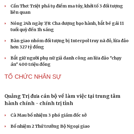
Những nơi không nên đặt router Wi-Fi nếu muốn
Internet luôn ổn định
Apple và Samsung áp đảo các đối thủ trong phân khúc
smartphone cao cấp
Thành lập Khu Công nghệ cao tỉnh Hưng Yên quy mô
hơn 496ha
Phê duyệt Chương trình KHCN và đổi mới sáng tạo quốc
gia về công nghệ chiến lược
Bắc Kinh triển khai “nhân viên” robot tại các công viên
PHÁP LUẬT
Đánh bạc thua, người đàn ông thuê 6 ô tô tự lái
mang cầm cố
Du lịch
Podcast