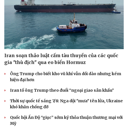
Iran soạn thảo luật cấm tàu thuyền của các quốc
gia "thù địch" qua eo biển Hormuz
Ông Trump cho biết kho vũ khí vẫn dồi dào nhưng kém
hiện đại hơn
Iran tố ông Trump theo đuổi “ngoại giao sân khấu”
Thời sự quốc tế sáng 7/8: Nga dội "mưa" tên lửa, Ukraine
khó khăn chống đỡ
Quốc hội Ấn Độ “giục” sớm ký thỏa thuận thương mại với
Mỹ