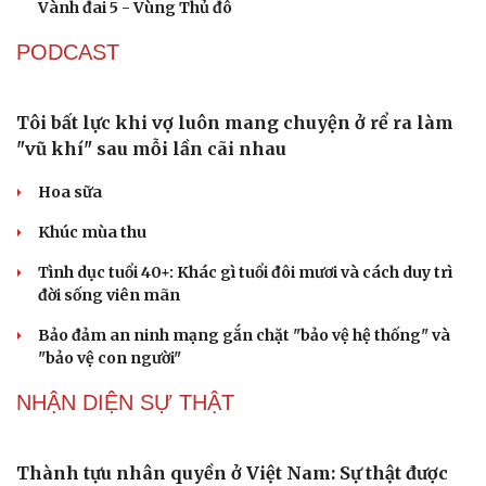
Cao Bằng
Sau 1 tháng sáp nhập tổ dân phố: Công nghệ không thể
thay cán bộ đi gặp dân
QUỐC HỘI
Nghị quyết 66: Tư duy làm luật chuyển từ quản lý
sang kiến tạo phát triển
Không để quá trình đô thị hóa Bắc Ninh làm đứt gãy
không gian văn hóa Kinh Bắc
ĐBQH đề xuất làm rõ bản sắc kiến trúc Việt Nam trong
Luật Kiến trúc
Bí thư Quảng Ninh: Trăn trở nhất là người dân được gì
khi tỉnh lên thành phố
ĐBQH TP Hà Nội "hiến kế" khai thác hiệu quả đường
Vành đai 5 - Vùng Thủ đô