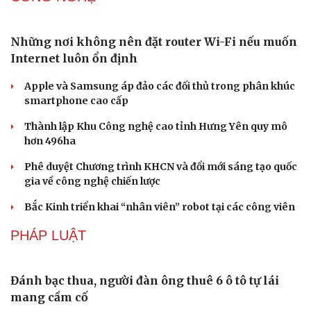
lỗi là xong
DU LỊCH
Bảo tàng Tưởng niệm Hòa bình tại Nhật Bản đón
lượng khách kỷ lục
Du lịch biển Việt Nam: Muốn bứt phá phải vượt khỏi lợi
thế tự nhiên
Khách quốc tế đến Việt Nam 7 tháng 2026: Những con
số nổi bật
Nhặt bỏ 'hạt sạn' để làng biển Đắk Lắk giữ chân du
khách
Cần Thơ cụ thể hóa “Ba kết nối”, xúc tiến đón dòng vốn
và du khách Thái Lan
CÔNG NGHỆ