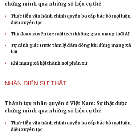
PODCAST
Tôi bất lực khi vợ luôn mang chuyện ở rể ra làm
"vũ khí" sau mỗi lần cãi nhau
Hoa sữa
Khúc mùa thu
Tình dục tuổi 40+: Khác gì tuổi đôi mươi và cách duy trì
đời sống viên mãn
Bảo đảm an ninh mạng gắn chặt "bảo vệ hệ thống" và
"bảo vệ con người"
Cải chính
NHẬN DIỆN SỰ THẬT
Thành tựu nhân quyền ở Việt Nam: Sự thật được
chứng minh qua những số liệu cụ thể