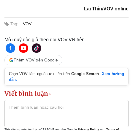
Lại Thìn/VOV online
Tag:
VOV
Mời quý độc giả theo dõi VOV.VN trên
Thêm VOV trên Google
Chọn VOV làm nguồn ưu tiên trên
Google Search
.
Xem hướng
dẫn.
Viết bình luận
Pháp luật
Quân sự - Quốc phòng
Vụ án
Vũ khí
This site is protected by reCAPTCHA and the Google
Privacy Policy
and
Terms of
Tin nóng
Việt Nam