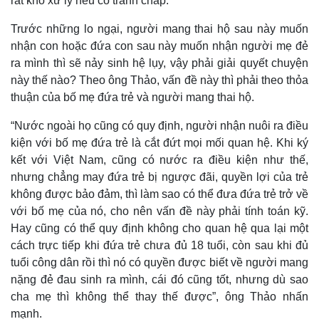
rất khó xử lý nếu có tranh chấp.
Kinh tế
Thị trường
Trước những lo ngại, người mang thai hộ sau này muốn
Bất động sản
Giá vàng
nhận con hoặc đứa con sau này muốn nhận người mẹ đẻ
Khởi nghiệp
Tiêu dùng
ra mình thì sẽ nảy sinh hệ lụy, vậy phải giải quyết chuyện
Tỷ giá
này thế nào? Theo ông Thảo, vấn đề này thì phải theo thỏa
Chứng khoán
thuận của bố mẹ đứa trẻ và người mang thai hộ.
Giá cà phê
“Nước ngoài họ cũng có quy định, người nhận nuôi ra điều
kiện với bố mẹ đứa trẻ là cắt đứt mọi mối quan hệ. Khi ký
kết với Việt Nam, cũng có nước ra điều kiện như thế,
nhưng chẳng may đứa trẻ bị ngược đãi, quyền lợi của trẻ
không được bảo đảm, thì làm sao có thể đưa đứa trẻ trở về
với bố mẹ của nó, cho nên vấn đề này phải tính toán kỹ.
Hay cũng có thể quy định không cho quan hệ qua lại một
cách trực tiếp khi đứa trẻ chưa đủ 18 tuổi, còn sau khi đủ
tuổi công dân rồi thì nó có quyền được biết về người mang
nặng đẻ đau sinh ra mình, cái đó cũng tốt, nhưng dù sao
cha mẹ thì không thể thay thế được”, ông Thảo nhấn
mạnh.