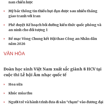
nhỏ lẻ trước ngày 31/10/2026
Giá vàng hôm nay 7/8: Vàng trong nước có giá 139,2-
142,2 triệu đồng/lượng
Giá cà phê hôm nay 7/8: Giá cà phê đồng loạt tăng trên
cả 2 sàn quốc tế
Giá xăng dầu hôm nay 7/8: Giá dầu tăng do lo ngại về kế
hoạch mở cửa Hormuz
Tỷ giá USD hôm nay 7/8: Tỷ giá trung tâm nâng lên mốc
25.463 đồng/USD
QUÂN SỰ - QUỐC PHÒNG
Mỹ duy trì sức mạnh tiêm kích F-22 tại Trung
Đông bằng “mạch máu” KC-135
Khủng hoảng tên lửa Patriot đẩy NATO vào thế lưỡng
nan chiến lược