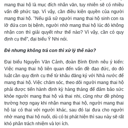
mang thai hộ là mục đích nhân văn, tuy nhiên sẽ có nhiều
vấn đề phức tạp. Vì vậy, cần điều kiện quyền của người
mang thai hộ. "Nếu giả sử người mang thai hộ sinh con ra
lỡ đứa con bị bệnh, người nhờ mang thai hộ lúc đó không
nhận con thì giải quyết như thế nào? Vì vậy, cần có quy
định cụ thể”, đại biểu Ý Nhi nói.
Đẻ nhưng không trả con thì xử lý thế nào?
Đại biểu Nguyễn Văn Cảnh, đoàn Bình Định nêu ý kiến:
Việc mang thai hộ liên quan đến vấn đề đạo đức, do đó
luật cần quy định cụ thể từ khâu đăng ký với Nhà nước để
mang thai hộ. Việc chăm sóc, theo dõi người mang thai hộ
phải được tiến hành định kỳ hàng tháng để đảm bảo sức
khỏe người mang thai hộ và thai nhi, cũng như đề phòng
trường hợp ngay khi nhận mang thai hộ, người mang thai
hộ lại có thai với người khác, sau đó lại đưa cho người
nhờ mang thai hộ nuôi, dù có bị phát hiện thì sau này sẽ rất
khó phân trách nhiệm và lợi ích.