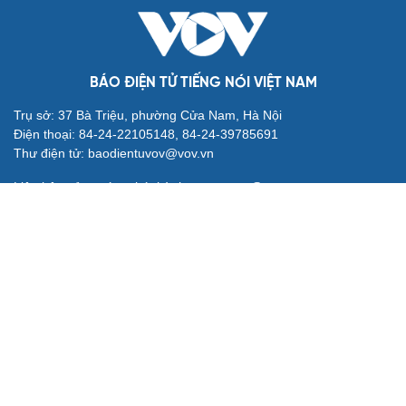
mạng xã hội
QUỐC HỘI
Nghị quyết 66: Tư duy làm luật chuyển từ quản lý
sang kiến tạo phát triển
Không để quá trình đô thị hóa Bắc Ninh làm đứt gãy
không gian văn hóa Kinh Bắc
ĐBQH đề xuất làm rõ bản sắc kiến trúc Việt Nam trong
Luật Kiến trúc
Bí thư Quảng Ninh: Trăn trở nhất là người dân được gì
khi tỉnh lên thành phố
ĐBQH TP Hà Nội "hiến kế" khai thác hiệu quả đường
Vành đai 5 - Vùng Thủ đô