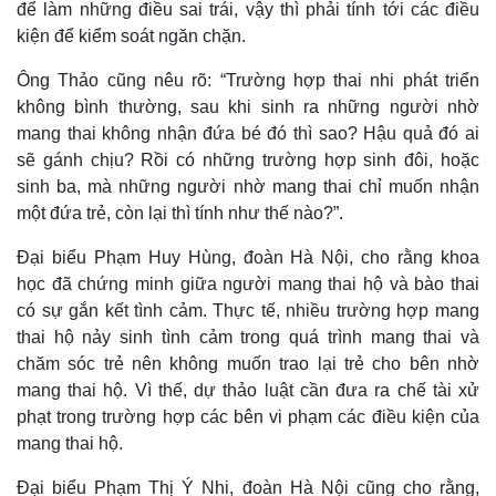
để làm những điều sai trái, vậy thì phải tính tới các điều
kiện để kiểm soát ngăn chặn.
Ông Thảo cũng nêu rõ: “Trường hợp thai nhi phát triển
không bình thường, sau khi sinh ra những người nhờ
mang thai không nhận đứa bé đó thì sao? Hậu quả đó ai
Thế giới
Multimedia
sẽ gánh chịu? Rồi có những trường hợp sinh đôi, hoặc
Quan sát
Video
sinh ba, mà những người nhờ mang thai chỉ muốn nhận
Cuộc sống đó đây
Ảnh
một đứa trẻ, còn lại thì tính như thế nào?”.
Hồ sơ
E-Magazine
Infographic
Đại biểu Phạm Huy Hùng, đoàn Hà Nội, cho rằng khoa
học đã chứng minh giữa người mang thai hộ và bào thai
có sự gắn kết tình cảm. Thực tế, nhiều trường hợp mang
thai hộ nảy sinh tình cảm trong quá trình mang thai và
chăm sóc trẻ nên không muốn trao lại trẻ cho bên nhờ
mang thai hộ. Vì thế, dự thảo luật cần đưa ra chế tài xử
phạt trong trường hợp các bên vi phạm các điều kiện của
mang thai hộ.
Đại biểu Phạm Thị Ý Nhi, đoàn Hà Nội cũng cho rằng,