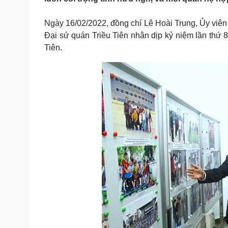
Tin nóng
Việt Nam
Tư vấn luật
Phân tích
Ngày 16/02/2022, đồng chí Lê Hoài Trung, Ủy vi
Đại sứ quán Triều Tiên nhân dịp kỷ niệm lần thứ 
Tiên.
Sức khỏe
Đời sống
Dinh dưỡng - món ngon
Nhà đẹp
Cây thuốc
Blog
Sản phụ khoa
Tình yêu - Gia đình
Nhi khoa
Nam khoa
Làm đẹp - giảm cân
Phòng mạch online
Ăn sạch sống khỏe
Cải chính