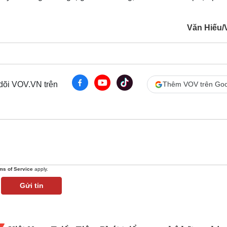
Văn Hiếu
 dõi VOV.VN trên
Thêm VOV trên Goo
ms of Service
apply.
Gửi tin