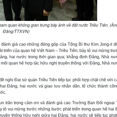
am quan không gian trưng bày ảnh về đất nước Triều Tiên. (Ản
Đăng/TTXVN)
đánh giá cao những đóng góp của Tổng Bí thư Kim Jong-il đố
át triển của quan hệ Việt Nam – Triều Tiên; bày tỏ vui mừng tr
 Đảng, hai nước trong thời gian qua; khẳng định Đảng, Nhà nư
à mối quan hệ hợp tác hữu nghị truyền thống với Đảng, Nhà nư
 nghị Đại sứ quán Triều Tiên tiếp tục phối hợp chặt chẽ với c
ai Đảng, hai nước và giao lưu nhân dân, tổ chức thành côn
ước.
Jun trân trọng cảm ơn và đánh giá cao Trưởng Ban Đối ngoại 
 tỏ vui mừng trước những bước phát triển trong quan hệ hai 
ruyền thống hữu nghị giữa hai Đảng, hai nước sẽ tiếp tục phát