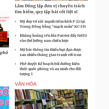
Lâm Đồng lập đơn vị chuyên trách
tìm kiếm, quy tập hài cốt liệt sĩ
Mỹ duy trì sức mạnh tiêm kích F-22 tại
Trung Đông bằng “mạch máu” KC-135
Khủng hoảng tên lửa Patriot đẩy NATO
vào thế lưỡng nan chiến lược
Mỹ bác thông tin thiếu hụt đạn dược
 phố
sau nhiều tháng giao tranh với Iran
i
Phê duyệt Kế hoạch bồi dưỡng kiến
thức quốc phòng và an ninh cho đối
tượng 1
VĂN HÓA