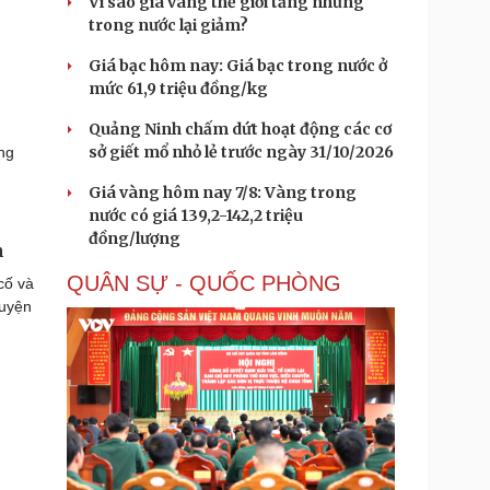
Vì sao giá vàng thế giới tăng nhưng
trong nước lại giảm?
Giá bạc hôm nay: Giá bạc trong nước ở
mức 61,9 triệu đồng/kg
Quảng Ninh chấm dứt hoạt động các cơ
sở giết mổ nhỏ lẻ trước ngày 31/10/2026
ng
Giá vàng hôm nay 7/8: Vàng trong
nước có giá 139,2-142,2 triệu
đồng/lượng
n
QUÂN SỰ - QUỐC PHÒNG
cố và
guyện