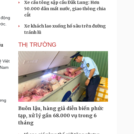
Xe cẩu tông sập cầu Đắk Lung: Hơn
50.000 dân mất nước, giao thông chia
cắt
 động
ước.
Xe khách lao xuống hố sâu trên đường
tránh lũ
THỊ TRƯỜNG
ều
 Việt
t Nam
ương
Buôn lậu, hàng giả diễn biến phức
tạp, xử lý gần 68.000 vụ trong 6
tháng