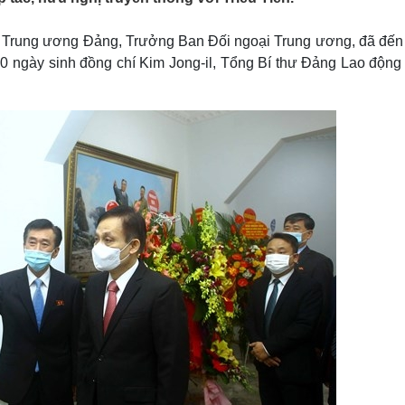
Lịch thi đấu bóng đá
Xe máy
Thế giới thể thao
Tư vấn
ên Trung ương Đảng, Trưởng Ban Đối ngoại Trung ương, đã đến
eSports
V
80 ngày sinh đồng chí Kim Jong-il, Tổng Bí thư Đảng Lao động 
Hậu trường
Văn hóa
Giải trí
D
Sân khấu - Điện ảnh
Nghệ sĩ
Văn học
Thời trang
Âm nhạc
Sao Việt
c
Di sản