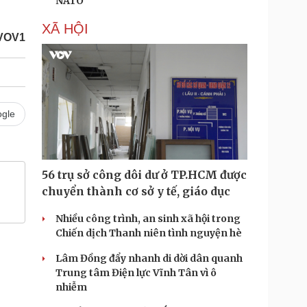
NATO
XÃ HỘI
/VOV1
gle
56 trụ sở công dôi dư ở TP.HCM được
chuyển thành cơ sở y tế, giáo dục
Nhiều công trình, an sinh xã hội trong
Chiến dịch Thanh niên tình nguyện hè
Lâm Đồng đẩy nhanh di dời dân quanh
Trung tâm Điện lực Vĩnh Tân vì ô
nhiễm