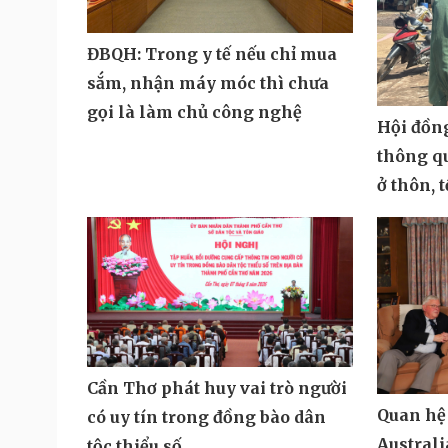
ĐBQH: Trong y tế nếu chỉ mua
sắm, nhận máy móc thì chưa
gọi là làm chủ công nghệ
Hội đồn
thông q
ở thôn, 
Cần Thơ phát huy vai trò người
Quan hệ
có uy tín trong đồng bào dân
Austral
tộc thiểu số