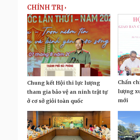
CHÍNH TRỊ
Chấn ch
Chung kết Hội thi lực lượng
lượng xu
tham gia bảo vệ an ninh trật tự
mới
ở cơ sở giỏi toàn quốc