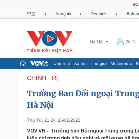
VO
中文
/
français
/
Deutsch
/
Bahas
26°C
Hà Nội
Chính trị
Xã hội
Thế giới
Multimedia
K
Chính trị
Xã hội
CHÍNH TRỊ
Đảng
Tin 24h
Trưởng Ban Đối ngoại Trung
Tổ chức nhân sự
Dự báo thời tiết
Quốc hội
Giáo dục
Hà Nội
Nhận diện sự thật
Dấu ấn VOV
Việc làm
Biển đảo
Thứ Tư, 21:24, 16/02/2022
Pháp luật
Quân sự - Quốc phòng
VOV.VN - Trưởng ban Đối ngoại Trung ương Lê
Vụ án
Vũ khí
luôn coi trọng tình hữu nghị và mối quan hệ hợp