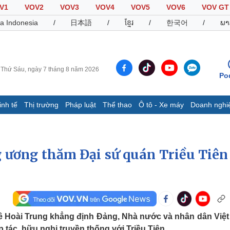
V1
VOV2
VOV3
VOV4
VOV5
VOV6
VOV GT
a Indonesia
/
日本語
/
ខ្មែរ
/
한국어
/
ພາ
Thứ Sáu, ngày 7 tháng 8 năm 2026
Po
inh tế
Thị trường
Pháp luật
Thể thao
Ô tô - Xe máy
Doanh nghi
Thế giới
Multimedia
K
Quan sát
Video
B
 ương thăm Đại sứ quán Triều Tiên 
Cuộc sống đó đây
Ảnh
K
Hồ sơ
E-Magazine
Infographic
Thể thao
Ô tô - Xe máy
D
 Hoài Trung khẳng định Đảng, Nhà nước và nhân dân Việ
Bóng đá
Ô tô
T
 tác, hữu nghị truyền thống với Triều Tiên.