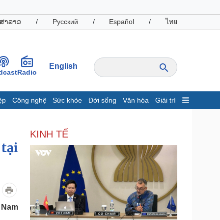
ສາລາວ
/
Русский
/
Español
/
ไทย
English
dcast
Radio
ệp
Công nghệ
Sức khỏe
Đời sống
Văn hóa
Giải trí
inh tế
Thị trường
KINH TẾ
ất động sản
Giá vàng
tại
hởi nghiệp
Tiêu dùng
Tỷ giá
Chứng khoán
Giá cà phê
oanh nghiệp
Công nghệ
t Nam
hông tin doanh nghiệp
Sành điệu