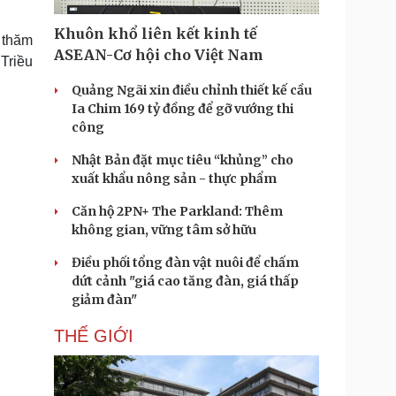
Doanh nghiệp 24h
Tin Công nghệ
Doanh nhân
Trải nghiệm
Khuôn khổ liên kết kinh tế
 thăm
ì cộng đồng
Chuyển đổi số
ASEAN-Cơ hội cho Việt Nam
Triều
Quảng Ngãi xin điều chỉnh thiết kế cầu
u lịch
Podcast
Ia Chim 169 tỷ đồng để gỡ vướng thi
Tư vấn
Câu chuyện thời sự
công
Săn Tour
Đọc truyện đêm khuya
heck-in
Cửa sổ tình yêu
Nhật Bản đặt mục tiêu “khủng” cho
Kể chuyện cho bé
xuất khẩu nông sản - thực phẩm
Hạt giống tâm hồn
Căn hộ 2PN+ The Parkland: Thêm
không gian, vững tâm sở hữu
Điều phối tổng đàn vật nuôi để chấm
dứt cảnh "giá cao tăng đàn, giá thấp
giảm đàn"
THẾ GIỚI