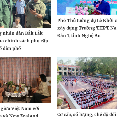
Phó Thủ tướng dự Lễ Khởi 
xây dựng Trường THPT N
g nhân dân Đắk Lắk
Đàn 1, tỉnh Nghệ An
ua chính sách phụ cấp
tổ dân phố
 giữa Việt Nam với
Cơ cấu, số lượng, chế độ đối
ia và New Zealand