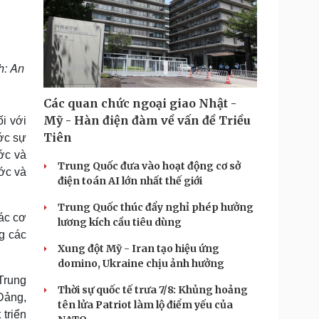
h: An
Các quan chức ngoại giao Nhật -
Mỹ - Hàn điện đàm về vấn đề Triều
i với
Tiên
ước sự
ớc và
Trung Quốc đưa vào hoạt động cơ sở
ớc và
điện toán AI lớn nhất thế giới
Trung Quốc thúc đẩy nghỉ phép hưởng
ác cơ
lương kích cầu tiêu dùng
g các
Xung đột Mỹ - Iran tạo hiệu ứng
domino, Ukraine chịu ảnh hưởng
Trung
Thời sự quốc tế trưa 7/8: Khủng hoảng
Đảng,
tên lửa Patriot làm lộ điểm yếu của
 triển