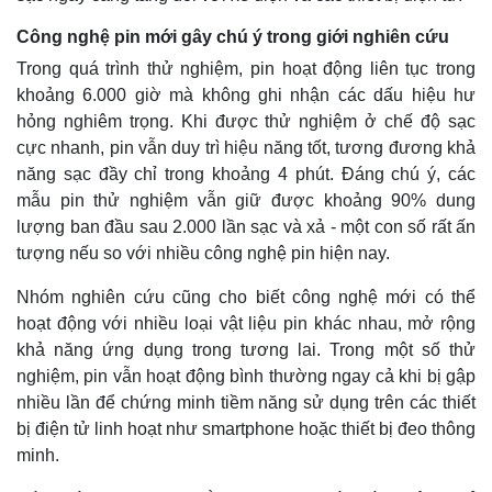
Công nghệ pin mới gây chú ý trong giới nghiên cứu
Trong quá trình thử nghiệm, pin hoạt động liên tục trong
khoảng 6.000 giờ mà không ghi nhận các dấu hiệu hư
hỏng nghiêm trọng. Khi được thử nghiệm ở chế độ sạc
cực nhanh, pin vẫn duy trì hiệu năng tốt, tương đương khả
năng sạc đầy chỉ trong khoảng 4 phút. Đáng chú ý, các
mẫu pin thử nghiệm vẫn giữ được khoảng 90% dung
lượng ban đầu sau 2.000 lần sạc và xả - một con số rất ấn
tượng nếu so với nhiều công nghệ pin hiện nay.
Nhóm nghiên cứu cũng cho biết công nghệ mới có thể
Thế giới
Multimedia
hoạt động với nhiều loại vật liệu pin khác nhau, mở rộng
Quan sát
Video
khả năng ứng dụng trong tương lai. Trong một số thử
Cuộc sống đó đây
Ảnh
nghiệm, pin vẫn hoạt động bình thường ngay cả khi bị gập
Hồ sơ
E-Magazine
nhiều lần để chứng minh tiềm năng sử dụng trên các thiết
Infographic
bị điện tử linh hoạt như smartphone hoặc thiết bị đeo thông
minh.