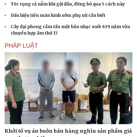
Tóc rụng cả nắm khi gội đầu, đừng bỏ qua 5 cách này
Dấu hiệu tiền mãn kinh sớm phụ nữ cần biết
Cây đại phong cầm tấu một bản nhạc suốt 639 năm vừa
chuyển hợp âm thứ 17
PHÁP LUẬT
Khởi tố vụ án buôn bán hàng nghìn sản phẩm giả
Cải chính