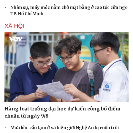
Nhân sự, máy móc nằm chờ mặt bằng ở cao tốc cửa ngõ
TP. Hồ Chí Minh
XÃ HỘI
Văn hóa
Giải trí
Sân khấu - Điện ảnh
Nghệ sĩ
Văn học
Thời trang
Âm nhạc
Sao Việt
Hàng loạt trường đại học dự kiến công bố điểm
Di sản
chuẩn từ ngày 9/8
Mưa lớn, cầu tạm ở xã biên giới Nghệ An bị cuốn trôi