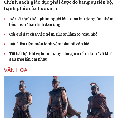
Chính sách giáo dục phải được đo bằng sự tiến bộ,
hạnh phúc của học sinh
Bác sĩ cảnh báo phim người lớn, rượu bia đang âm thầm
bào mòn "bản lĩnh đàn ông"
Cái giá đắt của việc tiêm silicon làm to "cậu nhỏ"
Dấu hiệu tiền mãn kinh sớm phụ nữ cần biết
Tôi bất lực khi vợ luôn mang chuyện ở rể ra làm "vũ khí"
sau mỗi lần cãi nhau
VĂN HÓA