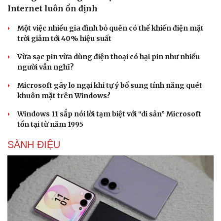
Internet luôn ổn định
Một việc nhiều gia đình bỏ quên có thể khiến điện mặt
trời giảm tới 40% hiệu suất
Vừa sạc pin vừa dùng điện thoại có hại pin như nhiều
người vẫn nghĩ?
Sức khỏe
Đời sống
Microsoft gây lo ngại khi tự ý bổ sung tính năng quét
Dinh dưỡng - món ngon
Nhà đẹp
khuôn mặt trên Windows?
Cây thuốc
Blog
Sản phụ khoa
Tình yêu - Gia đình
Windows 11 sắp nói lời tạm biệt với “di sản” Microsoft
Nhi khoa
tồn tại từ năm 1995
Nam khoa
Làm đẹp - giảm cân
SÀNH ĐIỆU
Phòng mạch online
Ăn sạch sống khỏe