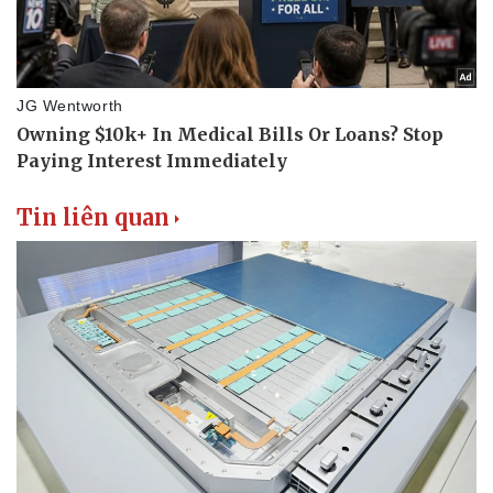
Thể thao
Ô tô - Xe máy
Bóng đá
Ô tô
Lịch thi đấu bóng đá
Xe máy
Thế giới thể thao
Tư vấn
eSports
Hậu trường
Tin liên quan