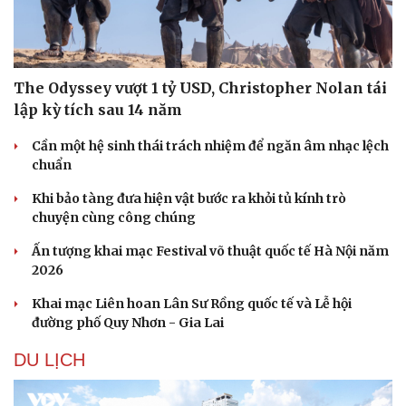
The Odyssey vượt 1 tỷ USD, Christopher Nolan tái
lập kỳ tích sau 14 năm
Cần một hệ sinh thái trách nhiệm để ngăn âm nhạc lệch
chuẩn
Khi bảo tàng đưa hiện vật bước ra khỏi tủ kính trò
chuyện cùng công chúng
Ấn tượng khai mạc Festival võ thuật quốc tế Hà Nội năm
2026
Khai mạc Liên hoan Lân Sư Rồng quốc tế và Lễ hội
Du lịch
Podcast
đường phố Quy Nhơn - Gia Lai
Tư vấn
Câu chuyện thời sự
DU LỊCH
Săn Tour
Đọc truyện đêm khuya
check-in
Cửa sổ tình yêu
Kể chuyện cho bé