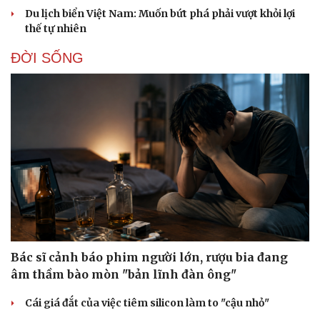
Du lịch biển Việt Nam: Muốn bứt phá phải vượt khỏi lợi
thế tự nhiên
ĐỜI SỐNG
Bác sĩ cảnh báo phim người lớn, rượu bia đang
âm thầm bào mòn "bản lĩnh đàn ông"
Cái giá đắt của việc tiêm silicon làm to "cậu nhỏ"