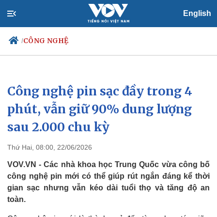
English
CÔNG NGHỆ
/
Công nghệ pin sạc đầy trong 4
Chính trị
Xã hội
Đảng
Tin 24h
phút, vẫn giữ 90% dung lượng
Tổ chức nhân sự
Dự báo thời tiết
sau 2.000 chu kỳ
Quốc hội
Giáo dục
Nhận diện sự thật
Dấu ấn VOV
Việc làm
Thứ Hai, 08:00, 22/06/2026
Biển đảo
VOV.VN - Các nhà khoa học Trung Quốc vừa công bố
công nghệ pin mới có thể giúp rút ngắn đáng kể thời
gian sạc nhưng vẫn kéo dài tuổi thọ và tăng độ an
toàn.