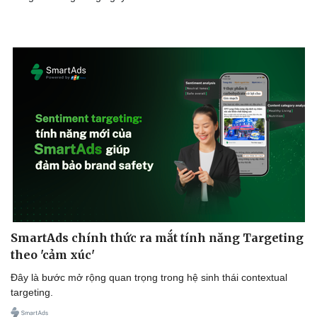
Doanh nghiệp
Công nghệ
Thông tin doanh nghiệp
Sành điệu
Doanh nghiệp 24h
Tin Công nghệ
Doanh nhân
Trải nghiệm
Vì cộng đồng
Chuyển đổi số
SmartAds chính thức ra mắt tính năng Targeting
theo 'cảm xúc'
Đây là bước mở rộng quan trọng trong hệ sinh thái contextual
targeting.