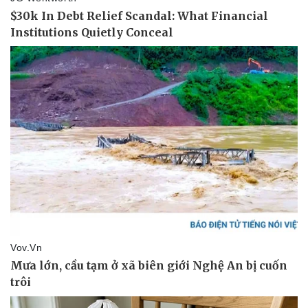
Vụ án
Vũ khí
Tin nóng
Việt Nam
Tư vấn luật
Phân tích