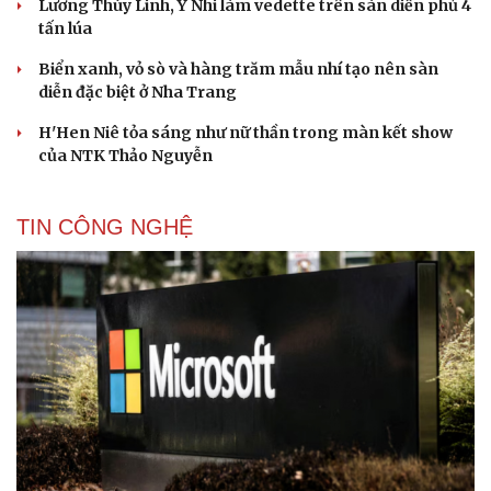
Lương Thùy Linh, Ý Nhi làm vedette trên sàn diễn phủ 4
tấn lúa
Biển xanh, vỏ sò và hàng trăm mẫu nhí tạo nên sàn
diễn đặc biệt ở Nha Trang
H'Hen Niê tỏa sáng như nữ thần trong màn kết show
của NTK Thảo Nguyễn
TIN CÔNG NGHỆ
Du lịch
Podcast
Tư vấn
Câu chuyện thời sự
Săn Tour
Đọc truyện đêm khuya
check-in
Cửa sổ tình yêu
Kể chuyện cho bé
Hạt giống tâm hồn