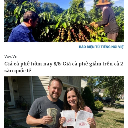
Vụ án
Vũ khí
Tin nóng
Việt Nam
Tư vấn luật
Phân tích