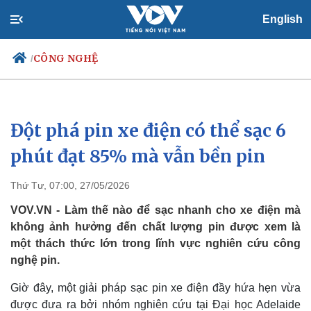
English
CÔNG NGHỆ
/
Đột phá pin xe điện có thể sạc 6
Chính trị
Xã hội
Đảng
Tin 24h
phút đạt 85% mà vẫn bền pin
Tổ chức nhân sự
Dự báo thời tiết
Quốc hội
Giáo dục
Thứ Tư, 07:00, 27/05/2026
Nhận diện sự thật
Dấu ấn VOV
Việc làm
VOV.VN - Làm thế nào để sạc nhanh cho xe điện mà
Biển đảo
không ảnh hưởng đến chất lượng pin được xem là
một thách thức lớn trong lĩnh vực nghiên cứu công
nghệ pin.
Giờ đây, một giải pháp sạc pin xe điện đầy hứa hẹn vừa
được đưa ra bởi nhóm nghiên cứu tại Đại học Adelaide