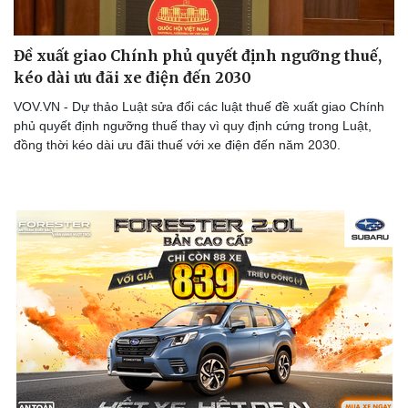
Đề xuất giao Chính phủ quyết định ngưỡng thuế,
kéo dài ưu đãi xe điện đến 2030
VOV.VN - Dự thảo Luật sửa đổi các luật thuế đề xuất giao Chính
phủ quyết định ngưỡng thuế thay vì quy định cứng trong Luật,
Sức khỏe
Đời sống
đồng thời kéo dài ưu đãi thuế với xe điện đến năm 2030.
Dinh dưỡng - món ngon
Nhà đẹp
Cây thuốc
Blog
Sản phụ khoa
Tình yêu - Gia đình
Nhi khoa
Nam khoa
Làm đẹp - giảm cân
Phòng mạch online
Ăn sạch sống khỏe