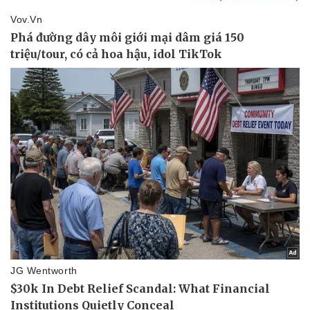
Thể thao
Ô tô - Xe máy
Bóng đá
Ô tô
Lịch thi đấu bóng đá
Xe máy
Thế giới thể thao
Tư vấn
eSports
Hậu trường