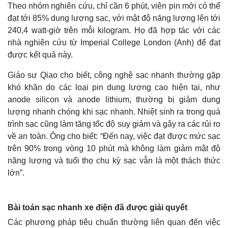
Theo nhóm nghiên cứu, chỉ cần 6 phút, viên pin mới có thể
đạt tới 85% dung lượng sạc, với mật độ năng lượng lên tới
240,4 watt-giờ trên mỗi kilogram. Họ đã hợp tác với các
nhà nghiên cứu từ Imperial College London (Anh) để đạt
được kết quả này.
Giáo sư Qiao cho biết, công nghệ sạc nhanh thường gặp
khó khăn do các loại pin dung lượng cao hiện tại, như
anode silicon và anode lithium, thường bị giảm dung
lượng nhanh chóng khi sạc nhanh. Nhiệt sinh ra trong quá
trình sạc cũng làm tăng tốc độ suy giảm và gây ra các rủi ro
về an toàn. Ông cho biết: “Đến nay, việc đạt được mức sạc
trên 90% trong vòng 10 phút mà không làm giảm mật độ
năng lượng và tuổi thọ chu kỳ sạc vẫn là một thách thức
lớn”.
Bài toán sạc nhanh xe điện đã được giải quyết
Các phương pháp tiêu chuẩn thường liên quan đến việc
Thế giới
Multimedia