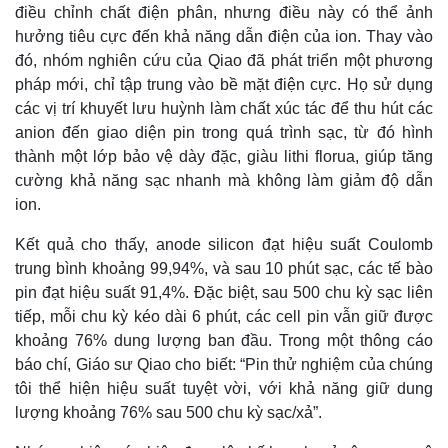
điều chỉnh chất điện phân, nhưng điều này có thể ảnh
Quan sát
Video
hưởng tiêu cực đến khả năng dẫn điện của ion. Thay vào
Cuộc sống đó đây
Ảnh
Hồ sơ
E-Magazine
đó, nhóm nghiên cứu của Qiao đã phát triển một phương
Infographic
pháp mới, chỉ tập trung vào bề mặt điện cực. Họ sử dụng
các vị trí khuyết lưu huỳnh làm chất xúc tác để thu hút các
anion đến giao diện pin trong quá trình sạc, từ đó hình
thành một lớp bảo vệ dày đặc, giàu lithi florua, giúp tăng
cường khả năng sạc nhanh mà không làm giảm độ dẫn
ion.
Kết quả cho thấy, anode silicon đạt hiệu suất Coulomb
trung bình khoảng 99,94%, và sau 10 phút sạc, các tế bào
pin đạt hiệu suất 91,4%. Đặc biệt, sau 500 chu kỳ sạc liên
tiếp, mỗi chu kỳ kéo dài 6 phút, các cell pin vẫn giữ được
khoảng 76% dung lượng ban đầu. Trong một thông cáo
báo chí, Giáo sư Qiao cho biết: “Pin thử nghiệm của chúng
tôi thể hiện hiệu suất tuyệt vời, với khả năng giữ dung
lượng khoảng 76% sau 500 chu kỳ sạc/xả”.