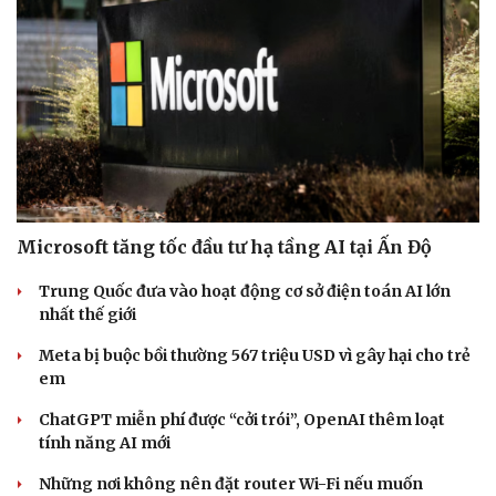
Sân khấu - Điện ảnh
Nghệ sĩ
Văn học
Thời trang
Âm nhạc
Sao Việt
Di sản
Microsoft tăng tốc đầu tư hạ tầng AI tại Ấn Độ
Trung Quốc đưa vào hoạt động cơ sở điện toán AI lớn
nhất thế giới
Meta bị buộc bồi thường 567 triệu USD vì gây hại cho trẻ
em
ChatGPT miễn phí được “cởi trói”, OpenAI thêm loạt
tính năng AI mới
Những nơi không nên đặt router Wi-Fi nếu muốn