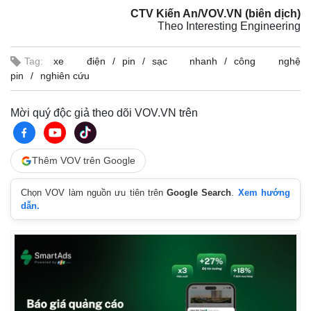
CTV Kiến An/VOV.VN (biên dịch)
Theo Interesting Engineering
Tag:
xe điện
pin
sạc nhanh
công nghệ
pin
nghiên cứu
Mời quý độc giả theo dõi VOV.VN trên
Kinh tế
Thị trường
Bất động sản
Giá vàng
Thêm VOV trên Google
Khởi nghiệp
Tiêu dùng
Tỷ giá
Chọn VOV làm nguồn ưu tiên trên
Google Search
.
Xem hướng
Chứng khoán
dẫn.
Giá cà phê