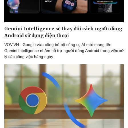
Thể thao
Ô tô - Xe máy
Bóng đá
Ô tô
Lịch thi đấu bóng đá
Xe máy
Thế giới thể thao
Tư vấn
Gemini Intelligence sẽ thay đổi cách người dùng
eSports
Android sử dụng điện thoại
Hậu trường
VOV.VN - Google vừa công bố bộ công cụ AI mới mang tên
Gemini Intelligence nhằm hỗ trợ người dùng Android trong việc xử
lý các công việc hàng ngày.