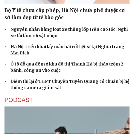
Bộ Y tế chưa cấp phép, Hà Nội chưa phê duyệt cơ
sở làm đẹp từ tế bào gốc
Nguyên nhân hàng loạt xe thủng lốp trên cao tốc: Nghi
xe tải làm rơi vật nhọn
Hà Nội triển khai lấy mẫu hài cốt liệt sĩ tại Nghĩa trang
Mai Dịch
Ô tô đỗ qua đêm ở khu đô thị Thanh Hà bị tháo trộm 2
bánh, công an vào cuộc
Điểm thi lại ở THPT Chuyên Tuyên Quang có chuẩn bị hệ
thống camera giám sát
Văn hóa
Giải trí
Sân khấu - Điện ảnh
Nghệ sĩ
PODCAST
Văn học
Thời trang
Âm nhạc
Sao Việt
Di sản