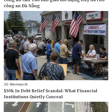
Vụ án
Vũ khí
Tin nóng
Việt Nam
Tư vấn luật
Phân tích