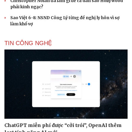
Christopher Nolan đã làm gì để cả dàn sao Hollywood
phải kinh ngạc?
Sao Việt 6-8: NSND Công Lý từng đề nghị ly hôn vì sợ
làm khổ vợ
TIN CÔNG NGHỆ
ChatGPT miễn phí được “cởi trói”, OpenAI thêm