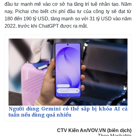
đầu tư mạnh mẽ vào cơ sở hạ tầng trí tuệ nhân tạo. Năm
nay, Pichai cho biết chi phí đầu tư của công ty sẽ đạt từ
180 đến 190 tỷ USD, tăng mạnh so với 31 tỷ USD vào năm
2022, trước khi ChatGPT được ra mắt.
Người dùng Gemini có thể sắp bị khóa AI cả
tuần nếu dùng quá nhiều
CTV Kiến An/VOV.VN (biên dịch)
Theo Mashable