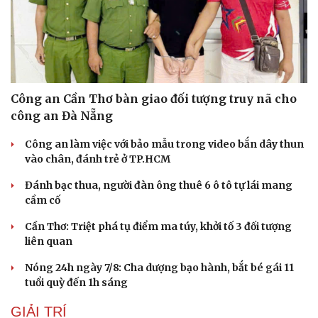
Công an Cần Thơ bàn giao đối tượng truy nã cho
công an Đà Nẵng
Công an làm việc với bảo mẫu trong video bắn dây thun
vào chân, đánh trẻ ở TP.HCM
Đánh bạc thua, người đàn ông thuê 6 ô tô tự lái mang
cầm cố
Cần Thơ: Triệt phá tụ điểm ma túy, khởi tố 3 đối tượng
liên quan
Nóng 24h ngày 7/8: Cha dượng bạo hành, bắt bé gái 11
tuổi quỳ đến 1h sáng
Cải chính
GIẢI TRÍ