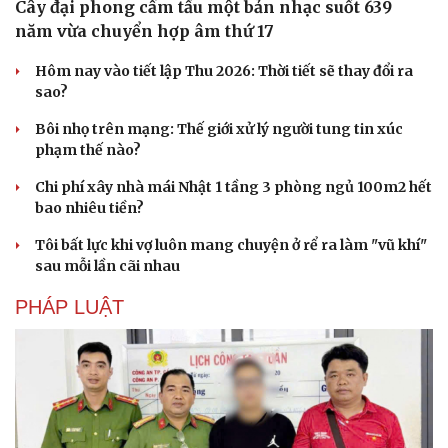
Cây đại phong cầm tấu một bản nhạc suốt 639
năm vừa chuyển hợp âm thứ 17
Hôm nay vào tiết lập Thu 2026: Thời tiết sẽ thay đổi ra
sao?
Bôi nhọ trên mạng: Thế giới xử lý người tung tin xúc
phạm thế nào?
Chi phí xây nhà mái Nhật 1 tầng 3 phòng ngủ 100m2 hết
bao nhiêu tiền?
Tôi bất lực khi vợ luôn mang chuyện ở rể ra làm "vũ khí"
sau mỗi lần cãi nhau
PHÁP LUẬT