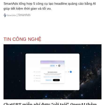
SmartAds tổng hợp 5 công cụ tạo headline quảng cáo bằng AI
giúp tiết kiệm thời gian và tối ưu.
| SmartAds
Doanh nghiệp
Công nghệ
Thông tin doanh nghiệp
Sành điệu
Doanh nghiệp 24h
Tin Công nghệ
Doanh nhân
Trải nghiệm
TIN CÔNG NGHỆ
Vì cộng đồng
Chuyển đổi số
ChatGPT miễn phí được “cởi trói”, OpenAI thêm