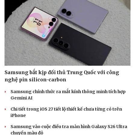
Sức khỏe
Đời sống
Dinh dưỡng - món ngon
Nhà đẹp
Cây thuốc
Blog
Sản phụ khoa
Tình yêu - Gia đình
Samsung bắt kịp đối thủ Trung Quốc với công
Nhi khoa
nghệ pin silicon-carbon
Nam khoa
Làm đẹp - giảm cân
Samsung chính thức ra mắt kính thông minh tích hợp
Phòng mạch online
Gemini AI
Ăn sạch sống khỏe
Chi tiết trong iOS 27 tiết lộ thiết kế chưa từng có trên
iPhone
Samsung vào cuộc điều tra màn hình Galaxy S26 Ultra
chuyển màu đỏ