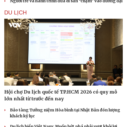
Người trẻ và hành trình đưa di sản “chạm” vào đương đại
DU LỊCH
Hội chợ Du lịch quốc tế TP.HCM 2026 có quy mô
lớn nhất từ trước đến nay
Du lịch
Podcast
Tư vấn
Câu chuyện thời sự
Bảo tàng Tưởng niệm Hòa bình tại Nhật Bản đón lượng
Săn Tour
Đọc truyện đêm khuya
khách kỷ lục
check-in
Cửa sổ tình yêu
Kể chuyện cho bé
Du lịch biển Việt Nam: Muốn bứt phá phải vượt khỏi lợi