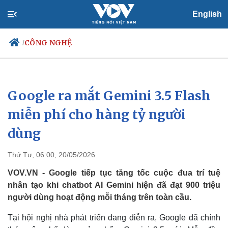
English
CÔNG NGHỆ
/
Google ra mắt Gemini 3.5 Flash
Chính trị
Xã hội
Đảng
Tin 24h
miễn phí cho hàng tỷ người
Tổ chức nhân sự
Dự báo thời tiết
dùng
Quốc hội
Giáo dục
Nhận diện sự thật
Dấu ấn VOV
Việc làm
Thứ Tư, 06:00, 20/05/2026
Biển đảo
VOV.VN - Google tiếp tục tăng tốc cuộc đua trí tuệ
nhân tạo khi chatbot AI Gemini hiện đã đạt 900 triệu
người dùng hoạt động mỗi tháng trên toàn cầu.
Tại hội nghị nhà phát triển đang diễn ra, Google đã chính