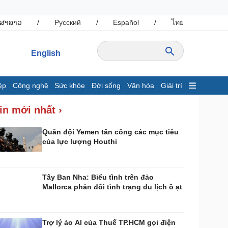
ສາລາວ
/
Русский
/
Español
/
ไทย
English
ệp
Công nghệ
Sức khỏe
Đời sống
Văn hóa
Giải trí
inh tế
Thị trường
in mới nhất ›
ất động sản
Giá vàng
hởi nghiệp
Tiêu dùng
Quân đội Yemen tấn công các mục tiêu
của lực lượng Houthi
Tỷ giá
Chứng khoán
Giá cà phê
Tây Ban Nha: Biểu tình trên đảo
Mallorca phản đối tình trạng du lịch ồ ạt
ông nghệ
Sức khỏe
Sành điệu
Dinh dưỡng - món ngon
Tin Công nghệ
Cây thuốc
Trợ lý ảo AI của Thuế TP.HCM gọi điện
rải nghiệm
Sản phụ khoa