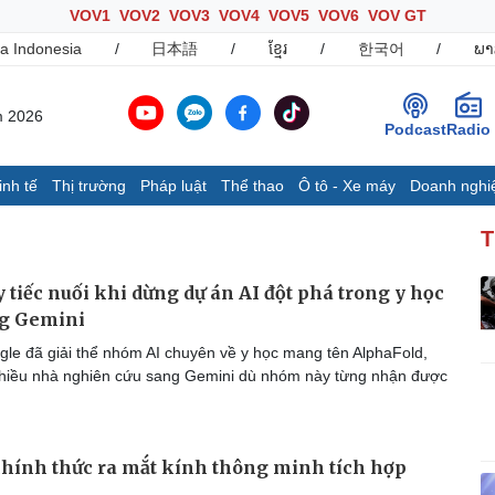
VOV1
VOV2
VOV3
VOV4
VOV5
VOV6
VOV GT
a Indonesia
/
日本語
/
ខ្មែរ
/
한국어
/
ພາ
m 2026
Podcast
Radio
inh tế
Thị trường
Pháp luật
Thể thao
Ô tô - Xe máy
Doanh nghi
Thế giới
Multimedia
K
T
Quan sát
Ảnh
B
Cuộc sống đó đây
Video
K
 tiếc nuối khi dừng dự án AI đột phá trong y học
Hồ sơ
E-Magazine
ng Gemini
Infographic
le đã giải thể nhóm AI chuyên về y học mang tên AlphaFold,
hiều nhà nghiên cứu sang Gemini dù nhóm này từng nhận được
Ô tô - Xe máy
Doanh nghiệp
C
Ô tô
Thông tin doanh nghiệp
hính thức ra mắt kính thông minh tích hợp
Xe máy
Doanh nghiệp 24h
Tư vấn
Doanh nhân
T