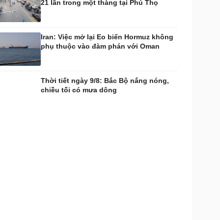
21 lần trong một tháng tại Phú Thọ
Iran: Việc mở lại Eo biển Hormuz không
phụ thuộc vào đàm phán với Oman
Thời tiết ngày 9/8: Bắc Bộ nắng nóng,
chiều tối có mưa dông