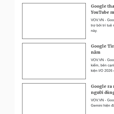
Google tha
YouTube m
VOV.VN - Goog
trợ bởi trí tu
này.
Google Tìm
năm
VOV.VN - Goog
kiếm, bên cạn
kiện I/O 2026
Google ra 
người dùn
VOV.VN - Googl
Gemini hiện đ