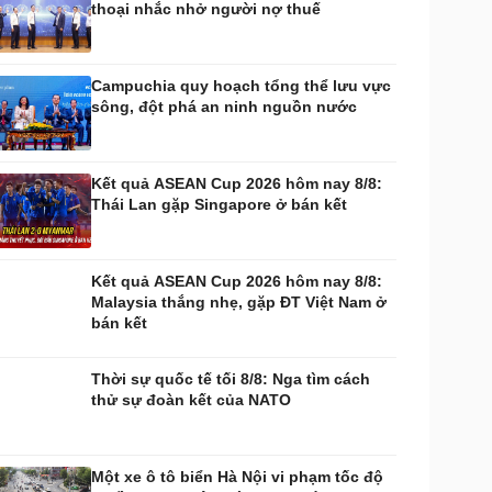
thoại nhắc nhở người nợ thuế
huyển đổi số
Nhi khoa
Nam khoa
Làm đẹp - giảm cân
Campuchia quy hoạch tổng thể lưu vực
Phòng mạch online
sông, đột phá an ninh nguồn nước
Ăn sạch sống khỏe
uân sự - Quốc phòng
ũ khí
Kết quả ASEAN Cup 2026 hôm nay 8/8:
Việt Nam
Thái Lan gặp Singapore ở bán kết
hân tích
Kết quả ASEAN Cup 2026 hôm nay 8/8:
Malaysia thắng nhẹ, gặp ĐT Việt Nam ở
bán kết
Thời sự quốc tế tối 8/8: Nga tìm cách
thử sự đoàn kết của NATO
Một xe ô tô biển Hà Nội vi phạm tốc độ