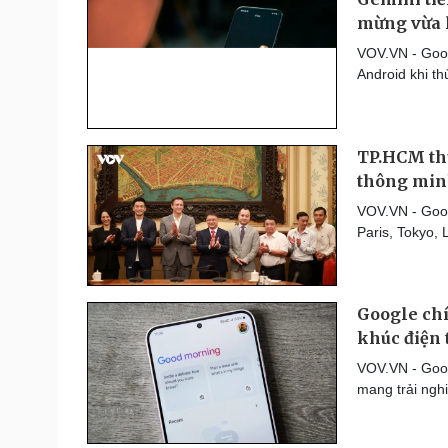
mừng vừa 
VOV.VN - Goog
Android khi t
TP.HCM thú
thông mi
VOV.VN - Googl
Paris, Tokyo,
Google chí
khúc điện 
VOV.VN - Goog
mang trải nghi