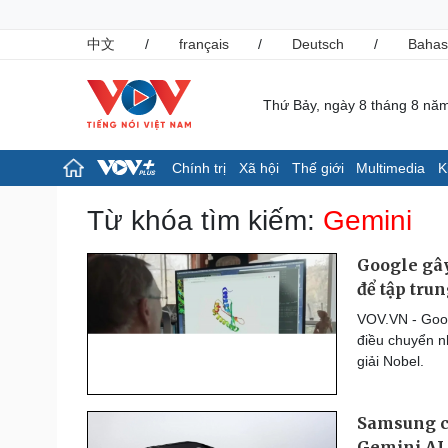
中文
/
français
/
Deutsch
/
Bahas
Thứ Bảy, ngày 8 tháng 8 nă
Chính trị
Xã hội
Thế giới
Multimedia
K
Chính trị
Xã hội
Từ khóa tìm kiếm:
Gemini
Đảng
Tin 24h
Tổ chức nhân sự
Giáo dục
Google gây
Quốc hội
Dự báo thời tiết
để tập tru
Nhận diện sự thật
Dấu ấn VOV
VOV.VN - Goog
Việc làm
điều chuyển n
Biển đảo
giải Nobel.
Pháp luật
Thể thao
Vụ án
Pickleball
Samsung c
Tin nóng
Bóng đá quốc tế
Tư vấn luật
Bóng đá Việt Nam
Gemini AI