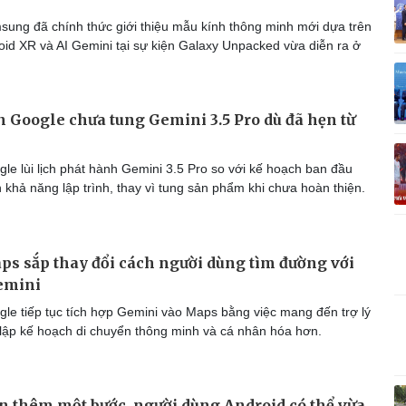
Vì cộng đồng
C
ung đã chính thức giới thiệu mẫu kính thông minh mới dựa trên
oid XR và AI Gemini tại sự kiện Galaxy Unpacked vừa diễn ra ở
n Google chưa tung Gemini 3.5 Pro dù đã hẹn từ
Giải trí
Du lịch
Q
Nghệ sĩ
Tư vấn
V
Thời trang
Săn Tour
le lùi lịch phát hành Gemini 3.5 Pro so với kế hoạch ban đầu
Sao Việt
check-in
P
 khả năng lập trình, thay vì tung sản phẩm khi chưa hoàn thiện.
s sắp thay đổi cách người dùng tìm đường với
Gemini
le tiếp tục tích hợp Gemini vào Maps bằng việc mang đến trợ lý
ợ lập kế hoạch di chuyển thông minh và cá nhân hóa hơn.
n thêm một bước, người dùng Android có thể vừa