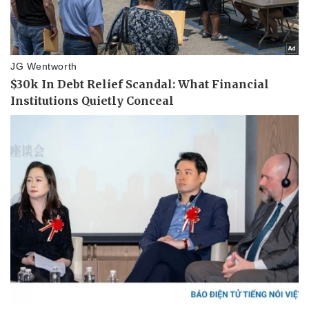
Thể thao
Ô tô - Xe máy
Bóng đá
Ô tô
Lịch thi đấu bóng đá
Xe máy
Thế giới thể thao
Tư vấn
eSports
Hậu trường