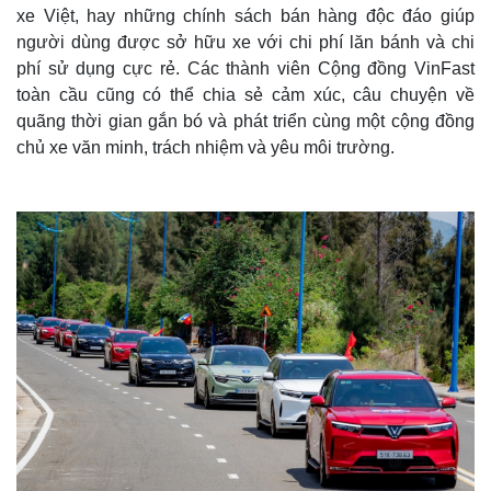
xe Việt, hay những chính sách bán hàng độc đáo giúp
người dùng được sở hữu xe với chi phí lăn bánh và chi
phí sử dụng cực rẻ. Các thành viên Cộng đồng VinFast
Thế giới
Multimedia
toàn cầu cũng có thể chia sẻ cảm xúc, câu chuyện về
Quan sát
Video
quãng thời gian gắn bó và phát triển cùng một cộng đồng
Cuộc sống đó đây
Ảnh
chủ xe văn minh, trách nhiệm và yêu môi trường.
Hồ sơ
E-Magazine
Infographic