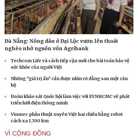
Đà Nẵng: Nông dân ở Đại Lộc vươn lên thoát
nghèo nhờ nguồn vốn Agribank
Techcom Life và cách tiếp cận mới cho bài toán bảo vệ
sức khỏe của người Việt
Những "giá trị ẩn" cần được nhìn rõ đằng sau một căn
hộ
Đoàn khảo sát Quốc hội làm việc với EVNHCMC về phát
triển lưới điện thông minh
Cải chính
Vinmec phẫu thuật xuyên Việt hai chiều bằng robot
cách xa 1.700 km
VÌ CỘNG ĐỒNG