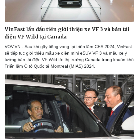
VinFast lần đầu tiên giới thiệu xe VF 3 và bán tải
điện VF Wild tại Canada
VOV.VN - Sau khi gây tiếng vang tại triển lãm CES 2024, VinFast
sẽ tiếp tục giới thiệu mẫu xe điện mini eSUV VF 3 và mẫu xe ý
tưởng bán tải điện VF Wild tới thị trường Canada trong khuôn khổ
Triển lãm Ô tô Quốc tế Montreal (MIAS) 2024.
Sức khỏe
Đời sống
Dinh dưỡng - món ngon
Nhà đẹp
Cây thuốc
Blog
Sản phụ khoa
Tình yêu - Gia đình
Nhi khoa
Nam khoa
Làm đẹp - giảm cân
Phòng mạch online
Ăn sạch sống khỏe