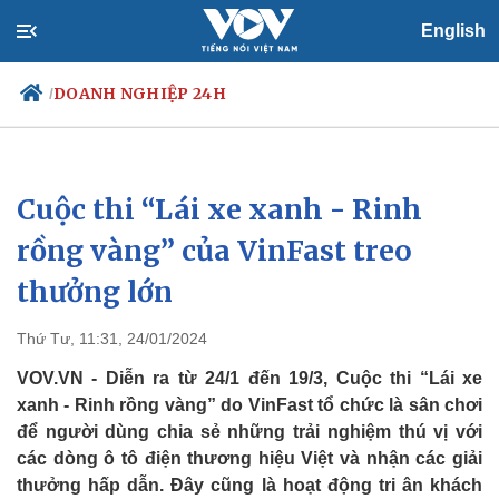
English
DOANH NGHIỆP 24H
/
Cuộc thi “Lái xe xanh - Rinh
Chính trị
Xã hội
Đảng
Tin 24h
rồng vàng” của VinFast treo
Tổ chức nhân sự
Dự báo thời tiết
thưởng lớn
Quốc hội
Giáo dục
Nhận diện sự thật
Dấu ấn VOV
Việc làm
Thứ Tư, 11:31, 24/01/2024
Biển đảo
VOV.VN - Diễn ra từ 24/1 đến 19/3, Cuộc thi “Lái xe
xanh - Rinh rồng vàng” do VinFast tổ chức là sân chơi
để người dùng chia sẻ những trải nghiệm thú vị với
các dòng ô tô điện thương hiệu Việt và nhận các giải
thưởng hấp dẫn. Đây cũng là hoạt động tri ân khách