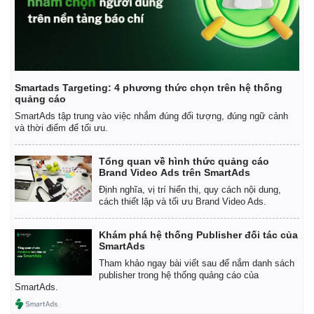
Smartads Targeting: 4 phương thức chọn trên hệ thống
quảng cáo
SmartAds tập trung vào việc nhắm đúng đối tượng, đúng ngữ cảnh
và thời điểm để tối ưu.
Tổng quan về hình thức quảng cáo
Brand Video Ads trên SmartAds
Pháp luật
Quân sự - Quốc phòng
Định nghĩa, vị trí hiển thị, quy cách nội dung,
Vụ án
Vũ khí
cách thiết lập và tối ưu Brand Video Ads.
Tin nóng
Việt Nam
Tư vấn luật
Phân tích
Khám phá hệ thống Publisher đối tác của
SmartAds
Tham khảo ngay bài viết sau để nắm danh sách
publisher trong hệ thống quảng cáo của
SmartAds.