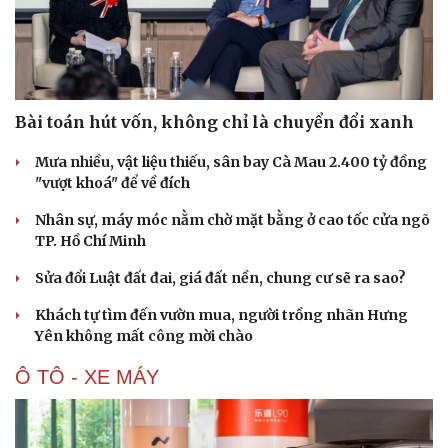
Bài toán hút vốn, không chỉ là chuyển đổi xanh
Mưa nhiều, vật liệu thiếu, sân bay Cà Mau 2.400 tỷ đồng
"vượt khoá" để về đích
Văn hóa
Giải trí
Sân khấu - Điện ảnh
Nghệ sĩ
Nhân sự, máy móc nằm chờ mặt bằng ở cao tốc cửa ngõ
Văn học
Thời trang
TP. Hồ Chí Minh
Âm nhạc
Sao Việt
Di sản
Sửa đổi Luật đất đai, giá đất nền, chung cư sẽ ra sao?
Khách tự tìm đến vườn mua, người trồng nhãn Hưng
Yên không mất công mời chào
Ô TÔ - XE MÁY