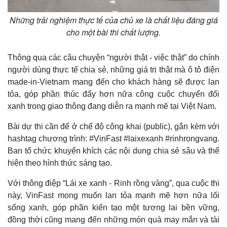
Những trải nghiệm thực tế của chủ xe là chất liệu đáng giá
cho một bài thi chất lượng.
Thông qua các câu chuyện “người thật - việc thật” do chính
người dùng thực tế chia sẻ, những giá trị thật mà ô tô điện
made-in-Vietnam mang đến cho khách hàng sẽ được lan
tỏa, góp phần thúc đẩy hơn nữa công cuộc chuyển đổi
xanh trong giao thông đang diễn ra mạnh mẽ tại Việt Nam.
Bài dự thi cần để ở chế độ công khai (public), gắn kèm với
hashtag chương trình: #VinFast #laixexanh #rinhrongvang.
Ban tổ chức khuyến khích các nội dung chia sẻ sâu và thể
hiện theo hình thức sáng tạo.
Với thông điệp “Lái xe xanh - Rinh rồng vàng”, qua cuộc thi
này, VinFast mong muốn lan tỏa mạnh mẽ hơn nữa lối
sống xanh, góp phần kiến tạo một tương lai bền vững,
đồng thời cũng mang đến những món quà may mắn và tài