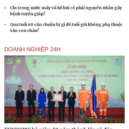
Clo trong nước máy và hồ bơi có phải nguyên nhân gây
Du lịch
Podcast
bệnh tuyến giáp?
Tư vấn
Câu chuyện thời sự
Săn Tour
Đọc truyện đêm khuya
Qua tuổi 40 cần chuẩn bị gì để tuổi già không phụ thuộc
check-in
Cửa sổ tình yêu
vào con cháu?
Kể chuyện cho bé
Hạt giống tâm hồn
DOANH NGHIỆP 24H