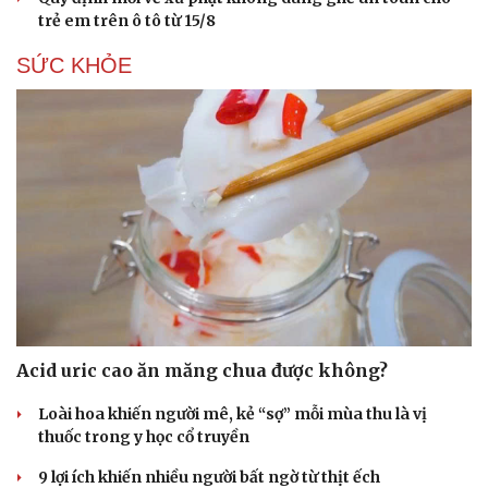
trẻ em trên ô tô từ 15/8
SỨC KHỎE
Acid uric cao ăn măng chua được không?
Loài hoa khiến người mê, kẻ “sợ” mỗi mùa thu là vị
thuốc trong y học cổ truyền
9 lợi ích khiến nhiều người bất ngờ từ thịt ếch