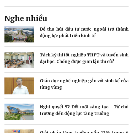
Sản phụ khoa
Tình yêu - Gia đình
Nhi khoa
Nghe nhiều
Nam khoa
Làm đẹp - giảm cân
Để thu hút đầu tư nước ngoài trở thành
Phòng mạch online
động lực phát triển kinh tế
Ăn sạch sống khỏe
Tách kỳ thi tốt nghiệp THPT và tuyển sinh
đại học: Chống được gian lận thi cử?
Giáo dục nghề nghiệp gắn với sinh kế của
từng vùng
Văn hóa
Giải trí
Nghị quyết 57: Đổi mới sáng tạo - Từ chủ
trương đến động lực tăng trưởng
Sân khấu - Điện ảnh
Nghệ sĩ
Văn học
Thời trang
Âm nhạc
Sao Việt
Giải pháp tăng trưởng gần 12% trong 6
Di sản