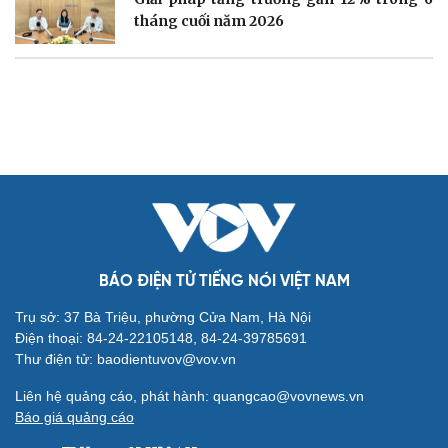
tháng cuối năm 2026
Du lịch
Podcast
Tư vấn
Câu chuyện thời sự
Săn Tour
Đọc truyện đêm khuya
BÁO ĐIỆN TỬ TIẾNG NÓI VIỆT NAM
check-in
Cửa sổ tình yêu
Trụ sở: 37 Bà Triệu, phường Cửa Nam, Hà Nội
Kể chuyện cho bé
Điện thoại: 84-24-22105148, 84-24-39785691
Hạt giống tâm hồn
Thư điện tử: baodientuvov@vov.vn
Liên hệ quảng cáo, phát hành: quangcao@vovnews.vn
Báo giá quảng cáo