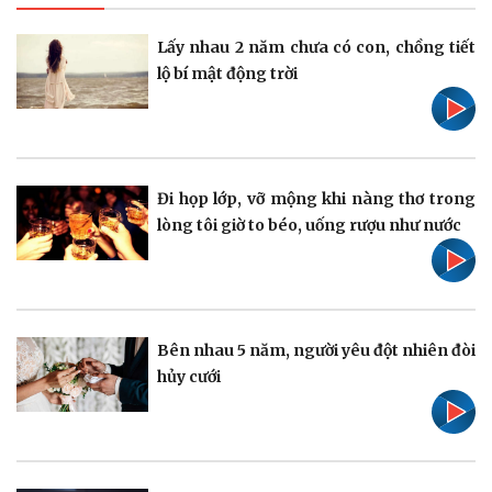
Bất động sản
Giá vàng
Khởi nghiệp
Tiêu dùng
Lấy nhau 2 năm chưa có con, chồng tiết
Tỷ giá
lộ bí mật động trời
Chứng khoán
Giá cà phê
Đi họp lớp, vỡ mộng khi nàng thơ trong
lòng tôi giờ to béo, uống rượu như nước
Bên nhau 5 năm, người yêu đột nhiên đòi
Pháp luật
Quân sự - Quốc phòng
hủy cưới
Vụ án
Vũ khí
Tin nóng
Việt Nam
Tư vấn luật
Phân tích