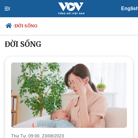
Englis
ĐỜI SỐNG
/
ĐỜI SỐNG
Chính trị
Xã hội
Đảng
Tin 24h
Tổ chức nhân sự
Dự báo thời tiết
Quốc hội
Giáo dục
Nhận diện sự thật
Dấu ấn VOV
Việc làm
Biển đảo
Thứ Tư, 09:00, 23/08/2023