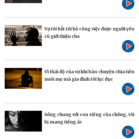
Doanh nghiệp
Công nghệ
Vợ tôi bắt tôi bỏ công việc được người yêu
Thông tin doanh nghiệp
Sành điệu
cũ giới thiệu cho
Doanh nghiệp 24h
Tin Công nghệ
Doanh nhân
Trải nghiệm
Vì cộng đồng
Chuyển đổi số
Vì thái độ của vợ khi bàn chuyện chia tiền
nuôi mẹ mà gia đình tôi lục đục
Sống chung với con riêng của chồng, tôi
bị mang tiếng ác
Sức khỏe
Đời sống
Dinh dưỡng - món ngon
Nhà đẹp
Cây thuốc
Blog