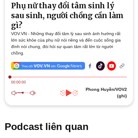
Phụ nữ thay đổi tâm sinh lý
sau sinh, người chồng cần làm
gì?
Thế giới
Multimedia
VOV.VN - Những thay đổi tâm lý sau sinh ảnh hưởng rất
lớn sức khỏe của phụ nữ nói riêng và đến cuộc sống gia
Quan sát
Video
đình nói chung, đòi hỏi sự quan tâm rất lớn từ người
Cuộc sống đó đây
Ảnh
chồng.
Hồ sơ
E-Magazine
Infographic
00:00:00
Phong Huyền/VOV2
(ghi)
Podcast liên quan
Kinh tế
Thị trường