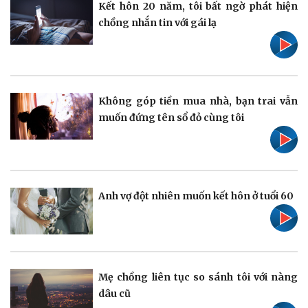
Kết hôn 20 năm, tôi bất ngờ phát hiện
chồng nhắn tin với gái lạ
Không góp tiền mua nhà, bạn trai vẫn
muốn đứng tên sổ đỏ cùng tôi
Thể thao
Ô tô - Xe máy
Bóng đá
Ô tô
Lịch thi đấu bóng đá
Xe máy
Thế giới thể thao
Tư vấn
eSports
Anh vợ đột nhiên muốn kết hôn ở tuổi 60
Hậu trường
Mẹ chồng liên tục so sánh tôi với nàng
dâu cũ