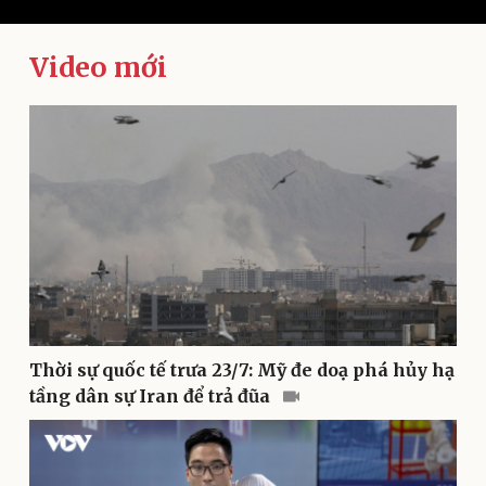
Video mới
Kinh tế
Thị trường
Bất động sản
Giá vàng
Khởi nghiệp
Tiêu dùng
Tỷ giá
Chứng khoán
Giá cà phê
Thời sự quốc tế trưa 23/7: Mỹ đe doạ phá hủy hạ
tầng dân sự Iran để trả đũa