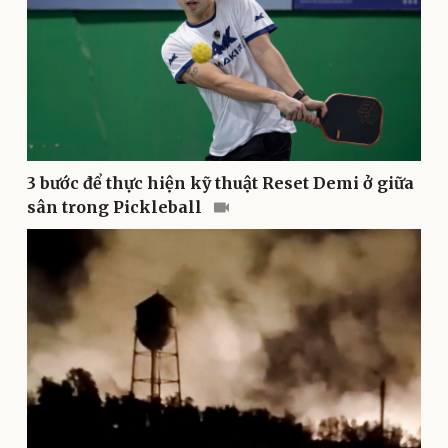
3 bước để thực hiện kỹ thuật Reset Demi ở giữa
Pháp luật
Quân sự - Quốc phòng
sân trong Pickleball
Vụ án
Vũ khí
Tin nóng
Việt Nam
Tư vấn luật
Phân tích