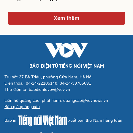
Xem thêm
Du lịch
Podcast
Tư vấn
Câu chuyện thời sự
Săn Tour
Đọc truyện đêm khuya
check-in
Cửa sổ tình yêu
Kể chuyện cho bé
Hạt giống tâm hồn
BÁO ĐIỆN TỬ TIẾNG NÓI VIỆT NAM
Trụ sở: 37 Bà Triệu, phường Cửa Nam, Hà Nội
Điện thoại: 84-24-22105148, 84-24-39785691
Thư điện tử: baodientuvov@vov.vn
Liên hệ quảng cáo, phát hành: quangcao@vovnews.vn
Báo giá quảng cáo
Báo in
xuất bản thứ Năm hàng tuần