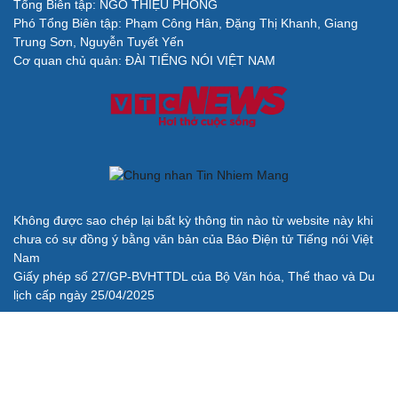
Tổng Biên tập: NGÔ THIỆU PHONG
Phó Tổng Biên tập: Phạm Công Hân, Đặng Thị Khanh, Giang
Cải chính
Trung Sơn, Nguyễn Tuyết Yến
Cơ quan chủ quản: ĐÀI TIẾNG NÓI VIỆT NAM
Không được sao chép lại bất kỳ thông tin nào từ website này khi
chưa có sự đồng ý bằng văn bản của Báo Điện tử Tiếng nói Việt
Nam
Giấy phép số 27/GP-BVHTTDL của Bộ Văn hóa, Thể thao và Du
lịch cấp ngày 25/04/2025