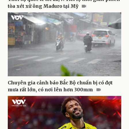
tòa xét xử ông Maduro tại Mỹ
Sức khỏe
Đời sống
Dinh dưỡng - món ngon
Nhà đẹp
Cây thuốc
Blog
Sản phụ khoa
Tình yêu - Gia đình
Nhi khoa
Nam khoa
Làm đẹp - giảm cân
Phòng mạch online
Ăn sạch sống khỏe
Chuyên gia cảnh báo Bắc Bộ chuẩn bị có đợt
mưa rất lớn, có nơi lên hơn 300mm