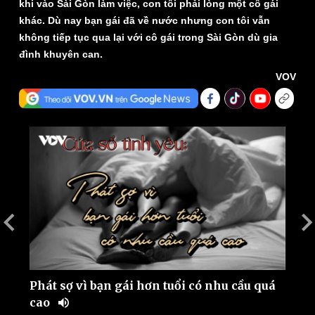
khi vào Sài Gòn làm việc, con tôi phải lòng một cô gái
khác. Dù nay bạn gái đã về nước nhưng con tôi vẫn
không tiếp tục qua lại với cô gái trong Sài Gòn dù gia
đình khuyên can.
VOV
Thế giới
Multimedia
Quan sát
Video
Cuộc sống đó đây
Ảnh
Hồ sơ
E-Magazine
Infographic
Phát sợ vì bạn gái hơn tuổi có nhu cầu quá
C
cao