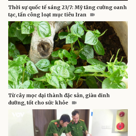
Thời sự quốc tế sáng 23/7: Mỹ tăng cường oanh
tạc, tấn công loạt mục tiêu Iran
Thể thao
Ô tô - Xe máy
Bóng đá
Ô tô
Lịch thi đấu bóng đá
Xe máy
Thế giới thể thao
Tư vấn
eSports
Hậu trường
Từ cây mọc dại thành đặc sản, giàu dinh
dưỡng, tốt cho sức khỏe