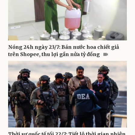
Doanh nghiệp
Công nghệ
Thông tin doanh nghiệp
Sành điệu
Doanh nghiệp 24h
Tin Công nghệ
Nóng 24h ngày 23/7: Bán nước hoa chiết giả
Doanh nhân
Trải nghiệm
trên Shopee, thu lợi gần nửa tỷ đồng
Vì cộng đồng
Chuyển đổi số
Thời sự quốc tế tối 22/7: Tiết lộ thời gian phiên