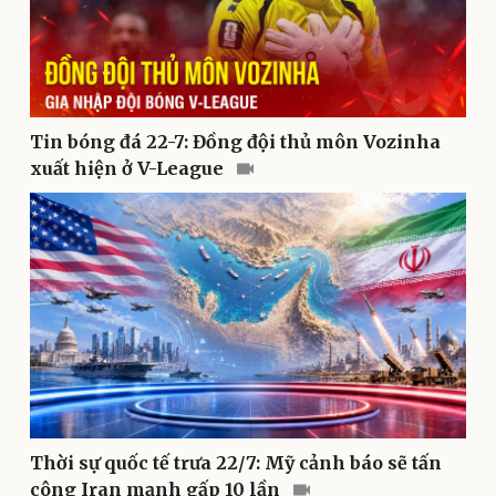
Văn hóa
Giải trí
Tin bóng đá 22-7: Đồng đội thủ môn Vozinha
Sân khấu - Điện ảnh
Nghệ sĩ
xuất hiện ở V-League
Văn học
Thời trang
Âm nhạc
Sao Việt
Di sản
Thời sự quốc tế trưa 22/7: Mỹ cảnh báo sẽ tấn
công Iran mạnh gấp 10 lần