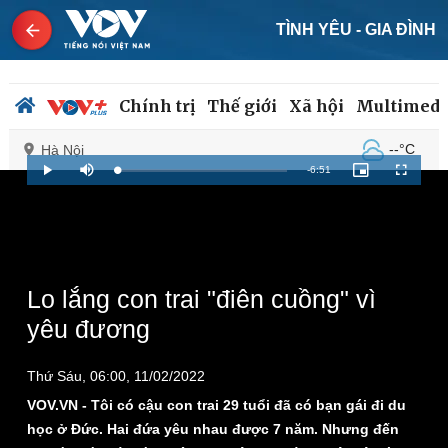
TÌNH YÊU - GIA ĐÌNH
Chính trị
Thế giới
Xã hội
Multimedi
--°C
Hà Nội
Remaining
-
6:51
Loaded
:
Play
Mute
Picture-
Fullscreen
0%
in-
Picture
Time
Chính trị
Xã hội
Đảng
Tin 24h
Tổ chức nhân sự
Dự báo thời tiết
Lo lắng con trai "điên cuồng" vì
Quốc hội
Giáo dục
yêu đương
Nhận diện sự thật
Dấu ấn VOV
Việc làm
Thứ Sáu, 06:00, 11/02/2022
Biển đảo
VOV.VN - Tôi có cậu con trai 29 tuổi đã có bạn gái đi du
học ở Đức. Hai đứa yêu nhau được 7 năm. Nhưng đến