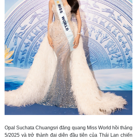
Thế giới
Multimedia
Quan sát
Video
Cuộc sống đó đây
Ảnh
Hồ sơ
E-Magazine
Infographic
Opal Suchata Chuangsri đăng quang Miss World hồi tháng
5/2025 và trở thành đại diện đầu tiên của Thái Lan chiến