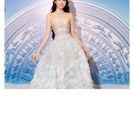
Thể thao
Ô tô - Xe máy
Bóng đá
Ô tô
Lịch thi đấu bóng đá
Xe máy
Thế giới thể thao
Tư vấn
eSports
Hậu trường