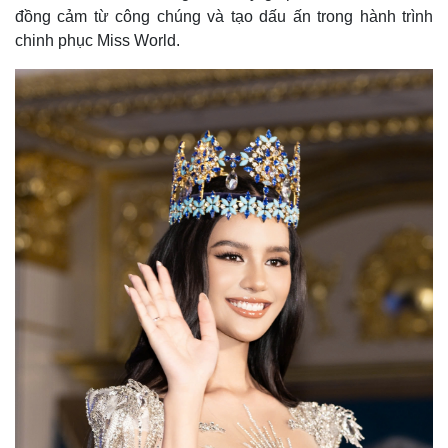
đồng cảm từ công chúng và tạo dấu ấn trong hành trình
chinh phục Miss World.
Kinh tế
Thị trường
Bất động sản
Giá vàng
Khởi nghiệp
Tiêu dùng
Tỷ giá
Chứng khoán