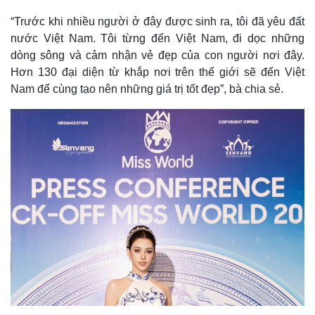
Vụ án
Vũ khí
Tin nóng
Việt Nam
“Trước khi nhiều người ở đây được sinh ra, tôi đã yêu đất
Tư vấn luật
Phân tích
nước Việt Nam. Tôi từng đến Việt Nam, đi dọc những
dòng sông và cảm nhận vẻ đẹp của con người nơi đây.
Hơn 130 đại diện từ khắp nơi trên thế giới sẽ đến Việt
Nam để cùng tạo nên những giá trị tốt đẹp”, bà chia sẻ.