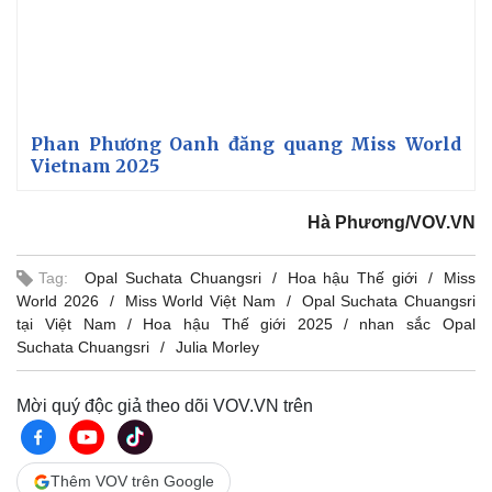
Phan Phương Oanh đăng quang Miss World
Vietnam 2025
Sức khỏe
Đời sống
Dinh dưỡng - món ngon
Nhà đẹp
Cây thuốc
Blog
Hà Phương/VOV.VN
Sản phụ khoa
Tình yêu - Gia đình
Nhi khoa
Tag:
Opal Suchata Chuangsri
Hoa hậu Thế giới
Miss
Nam khoa
World 2026
Miss World Việt Nam
Opal Suchata Chuangsri
Làm đẹp - giảm cân
tại Việt Nam
Hoa hậu Thế giới 2025
nhan sắc Opal
Phòng mạch online
Suchata Chuangsri
Julia Morley
Ăn sạch sống khỏe
Mời quý độc giả theo dõi VOV.VN trên
Thêm VOV trên Google