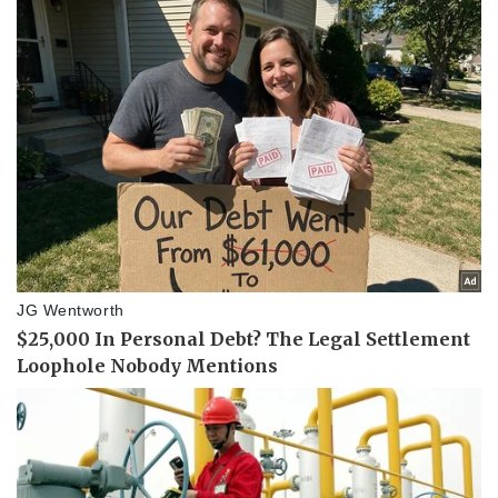
Du lịch
Podcast
Tư vấn
Câu chuyện thời sự
Săn Tour
Đọc truyện đêm khuya
check-in
Cửa sổ tình yêu
Kể chuyện cho bé