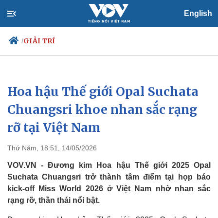
English
GIẢI TRÍ
/
Hoa hậu Thế giới Opal Suchata
Chính trị
Xã hội
Đảng
Tin 24h
Chuangsri khoe nhan sắc rạng
Tổ chức nhân sự
Dự báo thời tiết
rỡ tại Việt Nam
Quốc hội
Giáo dục
Nhận diện sự thật
Dấu ấn VOV
Việc làm
Thứ Năm, 18:51, 14/05/2026
Biển đảo
VOV.VN - Đương kim Hoa hậu Thế giới 2025 Opal
Suchata Chuangsri trở thành tâm điểm tại họp báo
kick-off Miss World 2026 ở Việt Nam nhờ nhan sắc
rạng rỡ, thần thái nổi bật.