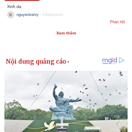
Xinh dạ
nguyentramy
- 3 tháng trước
Phản hồi
Xem thêm
Văn hóa
Giải trí
Sân khấu - Điện ảnh
Nghệ sĩ
Văn học
Thời trang
Âm nhạc
Sao Việt
Di sản