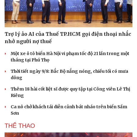
Nam khoa
Làm đẹp - giảm cân
Phòng mạch online
Ăn sạch sống khỏe
Trợ lý ảo AI của Thuế TP.HCM gọi điện thoại nhắc
nhở người nợ thuế
Một xe ô tô biển Hà Nội vi phạm tốc độ 21 lần trong một
tháng tại Phú Thọ
Thời tiết ngày 9/8: Bắc Bộ nắng nóng, chiều tối có mưa
dông
Thêm 18 hài cốt liệt sĩ được quy tập tại Công viên Lê Thị
Riêng
Ca nô chở khách tái diễn cảnh bát nháo trên biển Sầm
Sơn
THỂ THAO