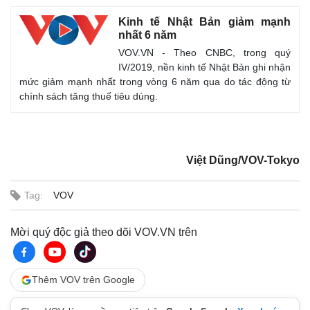
Kinh tế Nhật Bản giảm mạnh
nhất 6 năm
VOV.VN - Theo CNBC, trong quý
IV/2019, nền kinh tế Nhật Bản ghi nhận
Thế giới
Multimedia
mức giảm mạnh nhất trong vòng 6 năm qua do tác động từ
Quan sát
Video
chính sách tăng thuế tiêu dùng.
Cuộc sống đó đây
Ảnh
Hồ sơ
E-Magazine
Infographic
Việt Dũng/VOV-Tokyo
Tag:
VOV
Mời quý độc giả theo dõi VOV.VN trên
Thêm VOV trên Google