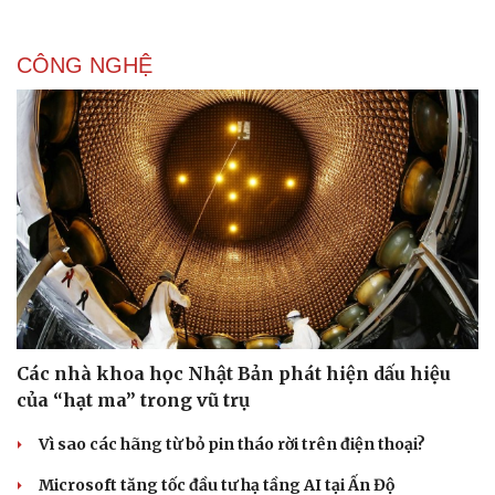
Doanh nghiệp
Công nghệ
CÔNG NGHỆ
Thông tin doanh nghiệp
Sành điệu
Doanh nghiệp 24h
Tin Công nghệ
Doanh nhân
Trải nghiệm
Vì cộng đồng
Chuyển đổi số
Các nhà khoa học Nhật Bản phát hiện dấu hiệu
của “hạt ma” trong vũ trụ
Vì sao các hãng từ bỏ pin tháo rời trên điện thoại?
Microsoft tăng tốc đầu tư hạ tầng AI tại Ấn Độ