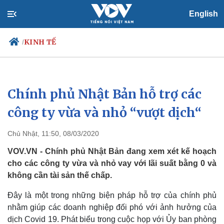
English
KINH TẾ
/
Chính phủ Nhật Bản hỗ trợ các
Chính trị
Xã hội
Đảng
Tin 24h
công ty vừa và nhỏ “vượt dịch“
Tổ chức nhân sự
Dự báo thời tiết
Quốc hội
Giáo dục
Chủ Nhật, 11:50, 08/03/2020
Nhận diện sự thật
Dấu ấn VOV
Việc làm
VOV.VN - Chính phủ Nhật Bản đang xem xét kế hoạch
Biển đảo
cho các công ty vừa và nhỏ vay với lãi suất bằng 0 và
không cần tài sản thế chấp.
Đây là một trong những biện pháp hỗ trợ của chính phủ
nhằm giúp các doanh nghiệp đối phó với ảnh hưởng của
dịch Covid 19. Phát biểu trong cuộc họp với Ủy ban phòng