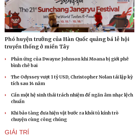
Phó huyện trưởng của Hàn Quốc quảng bá lễ hội
truyền thống ở miền Tây
Du lịch
Podcast
Phản ứng của Dwayne Johnson khi Moana bị giới phê
Tư vấn
Câu chuyện thời sự
bình chê bai
Săn Tour
Đọc truyện đêm khuya
check-in
Cửa sổ tình yêu
The Odyssey vượt 1 tỷ USD, Christopher Nolan tái lập kỳ
Kể chuyện cho bé
tích sau 14 năm
Hạt giống tâm hồn
Cần một hệ sinh thái trách nhiệm để ngăn âm nhạc lệch
chuẩn
Khi bảo tàng đưa hiện vật bước ra khỏi tủ kính trò
chuyện cùng công chúng
GIẢI TRÍ