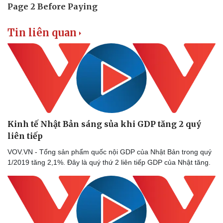
Tin liên quan
Thể thao
Ô tô - Xe máy
Bóng đá
Ô tô
Lịch thi đấu bóng đá
Xe máy
Thế giới thể thao
Tư vấn
eSports
Kinh tế Nhật Bản sáng sủa khi GDP tăng 2 quý
Hậu trường
liên tiếp
VOV.VN - Tổng sản phẩm quốc nội GDP của Nhật Bản trong quý
1/2019 tăng 2,1%. Đây là quý thứ 2 liên tiếp GDP của Nhật tăng.