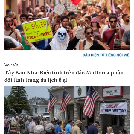
Pháp luật
Quân sự - Quốc phòng
Vụ án
Vũ khí
Tin nóng
Việt Nam
Tư vấn luật
Phân tích