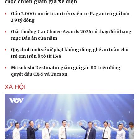
cuộc chiến giảm giá xe điện
Gần 2.000 con ốc titan trên siêu xe Pagani có giá hơn
2,9 tỷ đồng
Giải thưởng Car Choice Awards 2026 có thay đổi ở hạng
mục Dấu ấn của năm
Quy định mới về xử phạt không dùng ghế an toàn cho
trẻ em trên ô tô từ 15/8
Mitsubishi Destinator giảm giá gần 80 triệu đồng,
quyết đấu CX-5 và Tucson
XÃ HỘI
Sức khỏe
Đời sống
Dinh dưỡng - món ngon
Nhà đẹp
Cây thuốc
Blog
Sản phụ khoa
Tình yêu - Gia đình
Nhi khoa