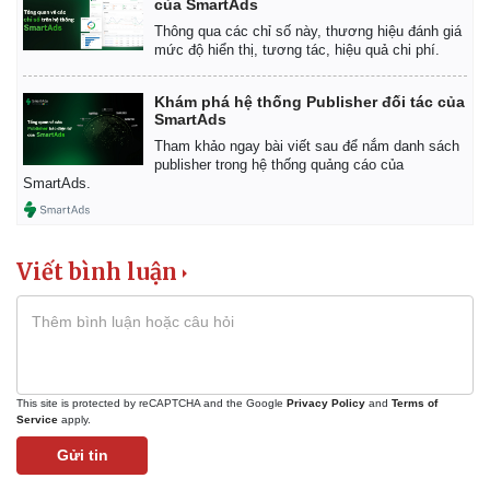
của SmartAds
Thông qua các chỉ số này, thương hiệu đánh giá
mức độ hiển thị, tương tác, hiệu quả chi phí.
Khám phá hệ thống Publisher đối tác của
SmartAds
Tham khảo ngay bài viết sau để nắm danh sách
publisher trong hệ thống quảng cáo của
SmartAds.
Viết bình luận
This site is protected by reCAPTCHA and the Google
Privacy Policy
and
Terms of
Service
apply.
Kinh tế
Thị trường
Gửi tin
Bất động sản
Giá vàng