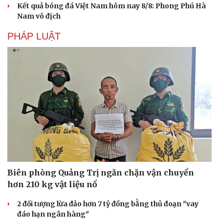
Kết quả bóng đá Việt Nam hôm nay 8/8: Phong Phú Hà
Nam vô địch
PHÁP LUẬT
Văn hóa
Giải trí
Sân khấu - Điện ảnh
Nghệ sĩ
Văn học
Thời trang
Biên phòng Quảng Trị ngăn chặn vận chuyển
Âm nhạc
Sao Việt
hơn 210 kg vật liệu nổ
Di sản
2 đối tượng lừa đảo hơn 7 tỷ đồng bằng thủ đoạn "vay
đáo hạn ngân hàng"