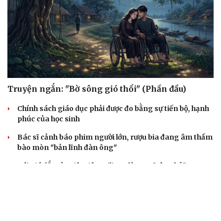
Truyện ngắn: "Bờ sông gió thổi" (Phần đầu)
Chính sách giáo dục phải được đo bằng sự tiến bộ, hạnh
phúc của học sinh
Bác sĩ cảnh báo phim người lớn, rượu bia đang âm thầm
bào mòn "bản lĩnh đàn ông"
Cái giá đắt của việc tiêm silicon làm to "cậu nhỏ"
Dấu hiệu tiền mãn kinh sớm phụ nữ cần biết
BẤT ĐỘNG SẢN