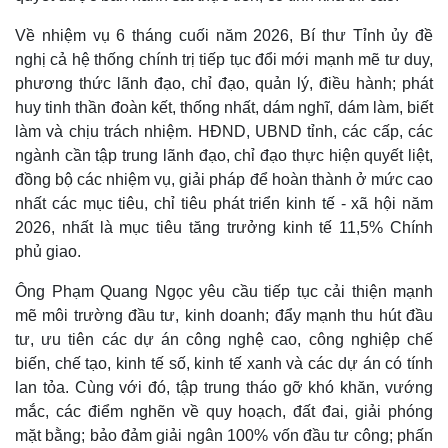
Về nhiệm vụ 6 tháng cuối năm 2026, Bí thư Tỉnh ủy đề
nghị cả hệ thống chính trị tiếp tục đổi mới mạnh mẽ tư duy,
phương thức lãnh đạo, chỉ đạo, quản lý, điều hành; phát
huy tinh thần đoàn kết, thống nhất, dám nghĩ, dám làm, biết
làm và chịu trách nhiệm. HĐND, UBND tỉnh, các cấp, các
ngành cần tập trung lãnh đạo, chỉ đạo thực hiện quyết liệt,
đồng bộ các nhiệm vụ, giải pháp để hoàn thành ở mức cao
nhất các mục tiêu, chỉ tiêu phát triển kinh tế - xã hội năm
2026, nhất là mục tiêu tăng trưởng kinh tế 11,5% Chính
phủ giao.
Ông Phạm Quang Ngọc yêu cầu tiếp tục cải thiện mạnh
mẽ môi trường đầu tư, kinh doanh; đẩy mạnh thu hút đầu
tư, ưu tiên các dự án công nghệ cao, công nghiệp chế
biến, chế tạo, kinh tế số, kinh tế xanh và các dự án có tính
lan tỏa. Cùng với đó, tập trung tháo gỡ khó khăn, vướng
mắc, các điểm nghẽn về quy hoạch, đất đai, giải phóng
Pháp luật
Quân sự - Quốc phòng
mặt bằng; bảo đảm giải ngân 100% vốn đầu tư công; phấn