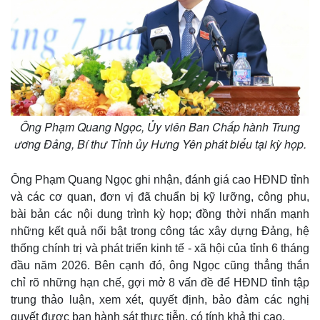
Ông Phạm Quang Ngọc, Ủy viên Ban Chấp hành Trung
ương Đảng, Bí thư Tỉnh ủy Hưng Yên phát biểu tại kỳ họp.
Ông Phạm Quang Ngọc ghi nhận, đánh giá cao HĐND tỉnh
và các cơ quan, đơn vị đã chuẩn bị kỹ lưỡng, công phu,
bài bản các nội dung trình kỳ họp; đồng thời nhấn mạnh
những kết quả nổi bật trong công tác xây dựng Đảng, hệ
thống chính trị và phát triển kinh tế - xã hội của tỉnh 6 tháng
đầu năm 2026. Bên cạnh đó, ông Ngọc cũng thẳng thắn
chỉ rõ những hạn chế, gợi mở 8 vấn đề để HĐND tỉnh tập
trung thảo luận, xem xét, quyết định, bảo đảm các nghị
quyết được ban hành sát thực tiễn, có tính khả thi cao.