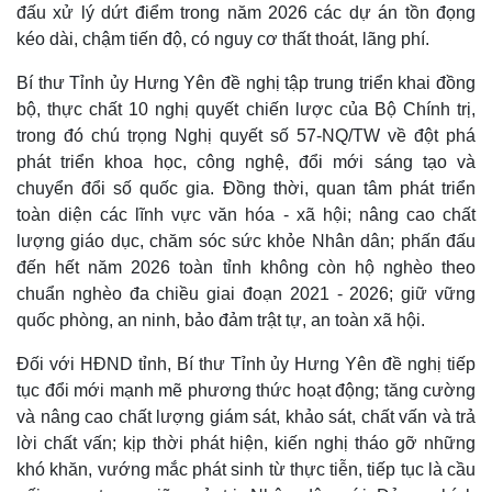
Vụ án
Vũ khí
đấu xử lý dứt điểm trong năm 2026 các dự án tồn đọng
Tin nóng
Việt Nam
kéo dài, chậm tiến độ, có nguy cơ thất thoát, lãng phí.
Tư vấn luật
Phân tích
Bí thư Tỉnh ủy Hưng Yên đề nghị tập trung triển khai đồng
bộ, thực chất 10 nghị quyết chiến lược của Bộ Chính trị,
trong đó chú trọng Nghị quyết số 57-NQ/TW về đột phá
phát triển khoa học, công nghệ, đổi mới sáng tạo và
chuyển đổi số quốc gia. Đồng thời, quan tâm phát triển
toàn diện các lĩnh vực văn hóa - xã hội; nâng cao chất
lượng giáo dục, chăm sóc sức khỏe Nhân dân; phấn đấu
đến hết năm 2026 toàn tỉnh không còn hộ nghèo theo
chuẩn nghèo đa chiều giai đoạn 2021 - 2026; giữ vững
quốc phòng, an ninh, bảo đảm trật tự, an toàn xã hội.
Đối với HĐND tỉnh, Bí thư Tỉnh ủy Hưng Yên đề nghị tiếp
tục đổi mới mạnh mẽ phương thức hoạt động; tăng cường
và nâng cao chất lượng giám sát, khảo sát, chất vấn và trả
lời chất vấn; kịp thời phát hiện, kiến nghị tháo gỡ những
khó khăn, vướng mắc phát sinh từ thực tiễn, tiếp tục là cầu