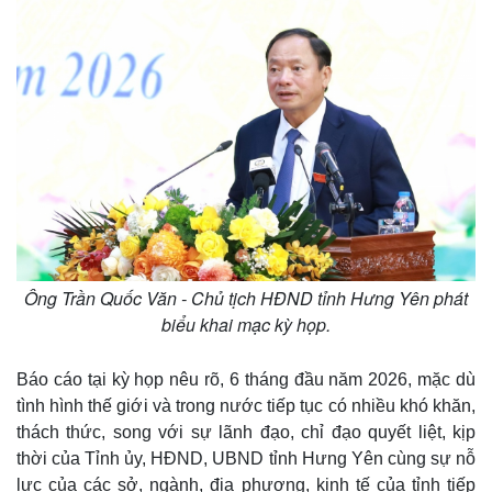
Ông Trần Quốc Văn - Chủ tịch HĐND tỉnh Hưng Yên phát
Thế giới
Multimedia
biểu khai mạc kỳ họp.
Quan sát
Video
Cuộc sống đó đây
Ảnh
Báo cáo tại kỳ họp nêu rõ, 6 tháng đầu năm 2026, mặc dù
Hồ sơ
E-Magazine
tình hình thế giới và trong nước tiếp tục có nhiều khó khăn,
Infographic
thách thức, song với sự lãnh đạo, chỉ đạo quyết liệt, kịp
thời của Tỉnh ủy, HĐND, UBND tỉnh Hưng Yên cùng sự nỗ
lực của các sở, ngành, địa phương, kinh tế của tỉnh tiếp