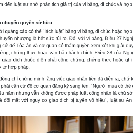
m đến luật sư nhờ phân tích giá trị của vi bằng, di chúc và hợ
àm chuyển quyền sở hữu
i quảng cáo có thể "lách luật" bằng vi bằng, di chúc hoặc hợp
uyển nhượng là hết sức rủi ro. Đối với vi bằng, Điều 27 Nghị
 cứ để Tòa án và cơ quan có thẩm quyền xem xét khi giải quy
hứng, chứng thực hoặc văn bản hành chính. Điều 28 của Nghị
giao dịch thuộc diện phải công chứng, chứng thực hoặc ghi
y tờ hợp pháp.
ỷ đồng chỉ chứng minh rằng việc giao nhận tiền đã diễn ra, chứ
phải căn cứ để cơ quan đăng ký sang tên. "Người mua có thể g
hiều năm nhưng vẫn không được pháp luật công nhận là chủ sở
à đối mặt với nguy cơ giao dịch bị tuyên vô hiệu", luật sư A