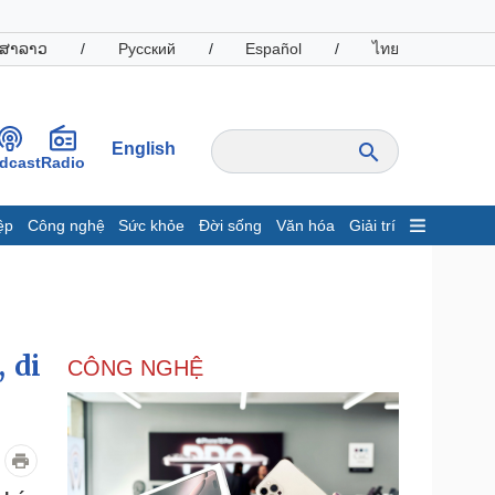
ສາລາວ
/
Русский
/
Español
/
ไทย
English
dcast
Radio
ệp
Công nghệ
Sức khỏe
Đời sống
Văn hóa
Giải trí
inh tế
Thị trường
ất động sản
Giá vàng
hởi nghiệp
Tiêu dùng
Tỷ giá
 di
CÔNG NGHỆ
Chứng khoán
Giá cà phê
oanh nghiệp
Công nghệ
hông tin doanh nghiệp
Sành điệu