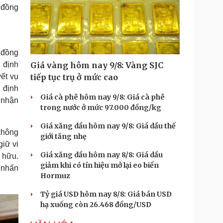
p đồng
 đồng
 định
Giá vàng hôm nay 9/8: Vàng SJC
ết vụ
tiếp tục trụ ở mức cao
 định
Giá cà phê hôm nay 9/8: Giá cà phê
 nhận
trong nước ở mức 97.000 đồng/kg
Giá xăng dầu hôm nay 9/8: Giá dầu thế
 không
giới tăng nhẹ
iữ vi
Giá xăng dầu hôm nay 8/8: Giá dầu
 hữu.
giảm khi có tín hiệu mở lại eo biển
n nhấn
Hormuz
Tỷ giá USD hôm nay 8/8: Giá bán USD
hạ xuống còn 26.468 đồng/USD