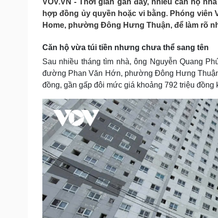
VOV.VN - Thời gian gần đây, nhiều căn hộ nhà
Tin nóng
Việt Nam
hợp đồng ủy quyền hoặc vi bằng. Phóng viên 
Tư vấn luật
Phân tích
Home, phường Đông Hưng Thuận, để làm rõ nhữn
Căn hộ vừa túi tiền nhưng chưa thể sang tên
Sức khỏe
Đời sống
Sau nhiều tháng tìm nhà, ông Nguyễn Quang Phú
Dinh dưỡng - món ngon
Nhà đẹp
đường Phan Văn Hớn, phường Đông Hưng Thuận. Că
Cây thuốc
Blog
đồng, gần gấp đôi mức giá khoảng 792 triệu đồng
Sản phụ khoa
Tình yêu - Gia đình
Nhi khoa
Nam khoa
Làm đẹp - giảm cân
Phòng mạch online
Ăn sạch sống khỏe
Cải chính