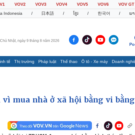
V1
VOV2
VOV3
VOV4
VOV5
VOV6
VOV GT
a Indonesia
/
日本語
/
ខ្មែរ
/
한국어
/
ພາ
Chủ Nhật, ngày 9 tháng 8 năm 2026
Po
inh tế
Thị trường
Pháp luật
Thể thao
Ô tô - Xe máy
Doanh nghi
Thế giới
Multimedia
K
Quan sát
Video
B
Cuộc sống đó đây
Ảnh
K
Hồ sơ
E-Magazine
 vì mua nhà ở xã hội bằng vi bằng,
Infographic
Thể thao
Ô tô - Xe máy
D
Bóng đá
Ô tô
T