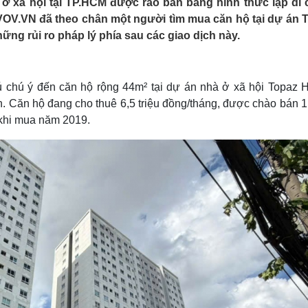
 ở xã hội tại TP.HCM được rao bán bằng hình thức lập di 
Lịch thi đấu bóng đá
Xe máy
VOV.VN đã theo chân một người tìm mua căn hộ tại dự án 
Thế giới thể thao
Tư vấn
g rủi ro pháp lý phía sau các giao dịch này.
eSports
V
Hậu trường
Văn hóa
Giải trí
D
 chú ý đến căn hộ rộng 44m² tại dự án nhà ở xã hội Topaz 
Sân khấu - Điện ảnh
Nghệ sĩ
n hộ đang cho thuê 6,5 triệu đồng/tháng, được chào bán 1,
Văn học
Thời trang
 khi mua năm 2019.
Âm nhạc
Sao Việt
c
Di sản