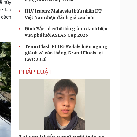
ể hủy
ẽ tạo
HLV trưởng Malaysia thừa nhận ĐT
 cách
Việt Nam được đánh giá cao hơn
Đình Bắc có cơ hội lớn giành danh hiệu
vua phá lưới ASEAN Cup 2026
Team Flash PUBG Mobile hiên ngang
giành vé vào thẳng Grand Finals tại
EWC 2026
PHÁP LUẬT