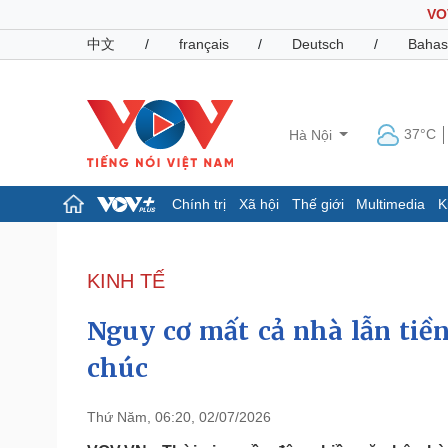
VO
中文
/
français
/
Deutsch
/
Bahas
37°C
Hà Nội
Chính trị
Xã hội
Thế giới
Multimedia
K
Chính trị
Xã hội
Đảng
Tin 24h
KINH TẾ
Tổ chức nhân sự
Dự báo thời tiết
Quốc hội
Giáo dục
Nguy cơ mất cả nhà lẫn tiền
Nhận diện sự thật
Dấu ấn VOV
Việc làm
chúc
Biển đảo
Pháp luật
Quân sự - Quốc phòng
Thứ Năm, 06:20, 02/07/2026
Vụ án
Vũ khí