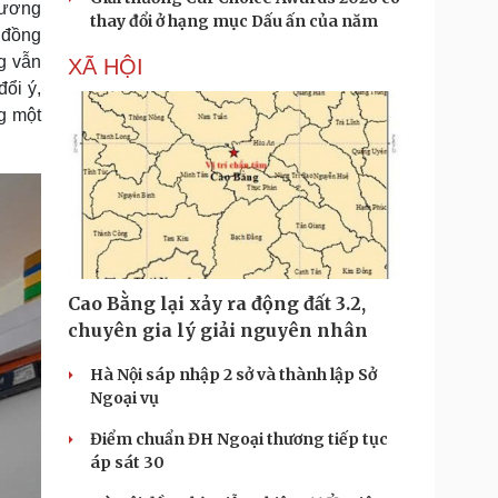
hương
thay đổi ở hạng mục Dấu ấn của năm
p đồng
g vẫn
XÃ HỘI
ổi ý,
g một
Cao Bằng lại xảy ra động đất 3.2,
chuyên gia lý giải nguyên nhân
Hà Nội sáp nhập 2 sở và thành lập Sở
Ngoại vụ
Điểm chuẩn ĐH Ngoại thương tiếp tục
áp sát 30