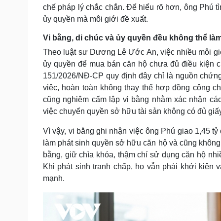
chế pháp lý chắc chắn. Để hiểu rõ hơn, ông Phú tì
ủy quyền mà môi giới đề xuất.
Vi bằng, di chúc và ủy quyền đều không thể l
Theo luật sư Dương Lê Ước An, việc nhiều môi giớ
ủy quyền để mua bán căn hộ chưa đủ điều kiện ch
151/2026/NĐ-CP quy định đây chỉ là nguồn chứng
việc, hoàn toàn không thay thế hợp đồng công c
cũng nghiêm cấm lập vi bằng nhằm xác nhận các 
việc chuyển quyền sở hữu tài sản không có đủ giấ
Vì vậy, vi bằng ghi nhận việc ông Phú giao 1,45 t
làm phát sinh quyền sở hữu căn hộ và cũng không 
bằng, giữ chìa khóa, thậm chí sử dụng căn hộ n
Khi phát sinh tranh chấp, họ vẫn phải khởi kiện v
mạnh.