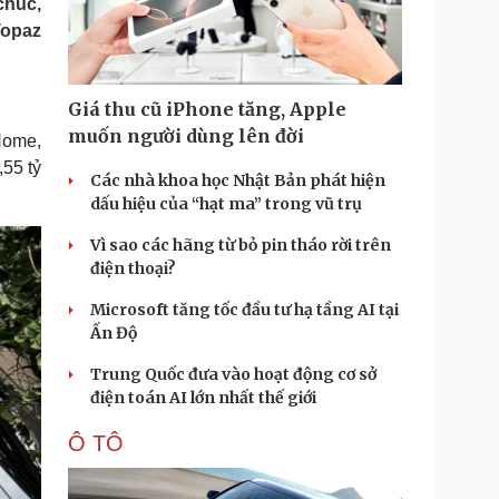
chúc,
Doanh nghiệp 24h
Tin Công nghệ
Topaz
Doanh nhân
Trải nghiệm
ì cộng đồng
Chuyển đổi số
Giá thu cũ iPhone tăng, Apple
u lịch
Podcast
muốn người dùng lên đời
Home,
Tư vấn
Câu chuyện thời sự
55 tỷ
Săn Tour
Đọc truyện đêm khuya
Các nhà khoa học Nhật Bản phát hiện
heck-in
Cửa sổ tình yêu
dấu hiệu của “hạt ma” trong vũ trụ
Kể chuyện cho bé
Vì sao các hãng từ bỏ pin tháo rời trên
Hạt giống tâm hồn
điện thoại?
Microsoft tăng tốc đầu tư hạ tầng AI tại
Ấn Độ
Trung Quốc đưa vào hoạt động cơ sở
điện toán AI lớn nhất thế giới
Ô TÔ