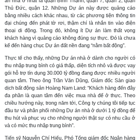
án nhà ở nhất là quận Bình Thạnh, quận 7, quận 2, quận
Thủ Đức, quận 12. Những Dự án này được quảng cáo
bằng nhiều cách khác nhau, từ các phương tiện thông tin
đại chúng đến phát tờ rơi, thậm chí là nhắn tin vào điện
thoại di động. Trong đó, không ít Dự án làm thất vọng
khách hàng vì quảng cáo không đúng sự thực. Đó là chưa
kể đến hàng chục Dự án đất nền đang “nằm bất động”.
Thực tế cho thấy, những Dự án nhà ở dành cho người có
thu nhập trung bình có giá thấp, diện tích nhỏ và được vay
gói hỗ trợ tín dụng 30.000 tỷ đồng đang được nhiều người
quan tâm. Theo ông Trần Văn Dũng, Giám đốc Sàn giao
dịch bất động sản Hoàng Nam Land: “Khách hàng đến đây
Thế giới
Multimedia
đa phần là quan tâm đến việc mua nhà để ở thực. Theo
Quan sát
Video
chiều hướng này, trong năm tới, Công ty chúng tôi tiếp tục
Cuộc sống đó đây
Ảnh
đầu tư và phân phối những Dự án nhà ở dưới 1 tỷ đồng để
Hồ sơ
E-Magazine
thu hút và phục vụ cho những người thật sự có nhu cầu ở
Infographic
và có mức thu nhập trung bình”.
Tiến sỹ Nguyễn Chí Hiếu, Phó Tổng giám đốc Ngân hàng