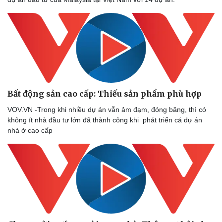
Doanh nghiệp
Công nghệ
Thông tin doanh nghiệp
Sành điệu
Doanh nghiệp 24h
Tin Công nghệ
Doanh nhân
Trải nghiệm
Vì cộng đồng
Chuyển đổi số
Bất động sản cao cấp: Thiếu sản phẩm phù hợp
VOV.VN -Trong khi nhiều dự án vẫn ảm đạm, đóng băng, thì có
không ít nhà đầu tư lớn đã thành công khi phát triển cá dự án
nhà ở cao cấp