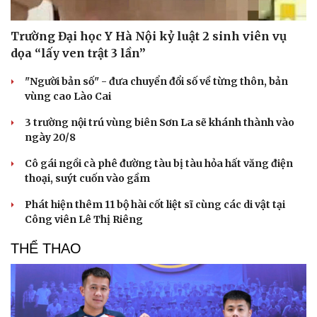
Trường Đại học Y Hà Nội kỷ luật 2 sinh viên vụ
dọa “lấy ven trật 3 lần”
"Người bản số" - đưa chuyển đổi số về từng thôn, bản
vùng cao Lào Cai
3 trường nội trú vùng biên Sơn La sẽ khánh thành vào
ngày 20/8
Cô gái ngồi cà phê đường tàu bị tàu hỏa hất văng điện
thoại, suýt cuốn vào gầm
Phát hiện thêm 11 bộ hài cốt liệt sĩ cùng các di vật tại
Văn hóa
Giải trí
Công viên Lê Thị Riêng
Sân khấu - Điện ảnh
Nghệ sĩ
Văn học
Thời trang
THỂ THAO
Âm nhạc
Sao Việt
Di sản