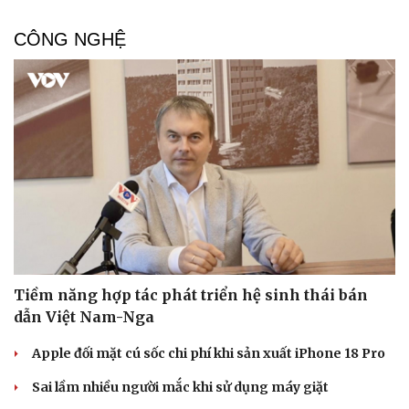
CÔNG NGHỆ
Sức khỏe
Đời sống
Dinh dưỡng - món ngon
Nhà đẹp
Cây thuốc
Blog
Sản phụ khoa
Tình yêu - Gia đình
Nhi khoa
Nam khoa
Làm đẹp - giảm cân
Phòng mạch online
Tiềm năng hợp tác phát triển hệ sinh thái bán
Ăn sạch sống khỏe
dẫn Việt Nam-Nga
Apple đối mặt cú sốc chi phí khi sản xuất iPhone 18 Pro
Sai lầm nhiều người mắc khi sử dụng máy giặt