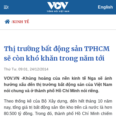
English
KINH TẾ
/
Thị trường bất động sản TPHCM
Chính trị
Xã hội
Đảng
Tin 24h
sẽ còn khó khăn trong năm tới
Tổ chức nhân sự
Dự báo thời tiết
Quốc hội
Giáo dục
Thứ Tư, 09:01, 24/12/2014
Nhận diện sự thật
Dấu ấn VOV
Việc làm
VOV.VN -Khủng hoảng của nền kinh tế Nga sẽ ảnh
Biển đảo
hưởng xấu đến thị trường bất động sản của Việt Nam
nói chung và ở thành phố Hồ Chí Minh nói riêng.
Theo thống kê của Bộ Xây dựng, đến hết tháng 10 năm
nay, tổng giá trị bất động sản tồn kho trên cả nước là hơn
80.500 tỷ đồng. Trong đó, thành phố Hồ Chí Minh chiếm