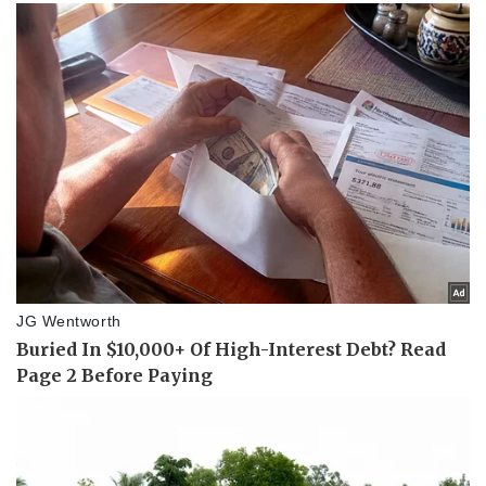
Vụ án
Vũ khí
Tin nóng
Việt Nam
Tư vấn luật
Phân tích