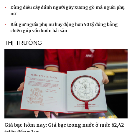
Dùng điếu cày đánh người gãy xương gò má người phụ
nữ
Bắt giữ người phụ nữ huy động hơn 50 tỷ đồng bằng
chiêu góp vốn buôn hải sản
THỊ TRƯỜNG
Du lịch
Podcast
Tư vấn
Câu chuyện thời sự
Săn Tour
Đọc truyện đêm khuya
check-in
Cửa sổ tình yêu
Giá bạc hôm nay: Giá bạc trong nước ở mức 62,42
Kể chuyện cho bé