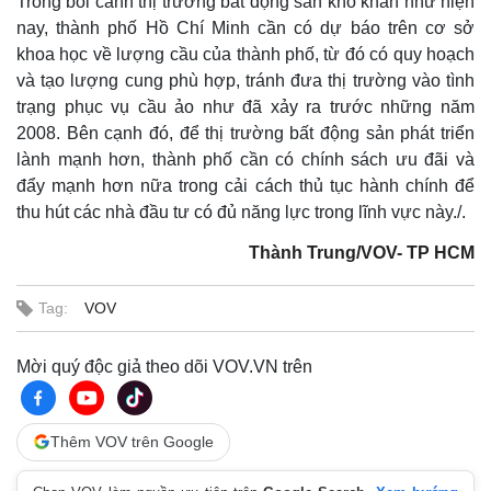
Trong bối cảnh thị trường bất động sản khó khăn như hiện
nay, thành phố Hồ Chí Minh cần có dự báo trên cơ sở
khoa học về lượng cầu của thành phố, từ đó có quy hoạch
và tạo lượng cung phù hợp, tránh đưa thị trường vào tình
trạng phục vụ cầu ảo như đã xảy ra trước những năm
2008. Bên cạnh đó, để thị trường bất động sản phát triển
lành mạnh hơn, thành phố cần có chính sách ưu đãi và
đẩy mạnh hơn nữa trong cải cách thủ tục hành chính để
thu hút các nhà đầu tư có đủ năng lực trong lĩnh vực này./.
Thành Trung/VOV- TP HCM
Tag:
VOV
Mời quý độc giả theo dõi VOV.VN trên
Kinh tế
Thị trường
Bất động sản
Giá vàng
Khởi nghiệp
Tiêu dùng
Thêm VOV trên Google
Tỷ giá
Chứng khoán