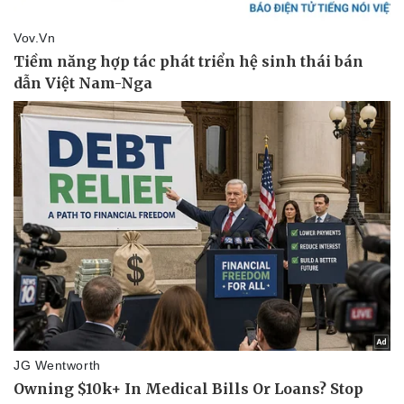
Thể thao
Ô tô - Xe máy
Bóng đá
Ô tô
Lịch thi đấu bóng đá
Xe máy
Thế giới thể thao
Tư vấn
eSports
Hậu trường