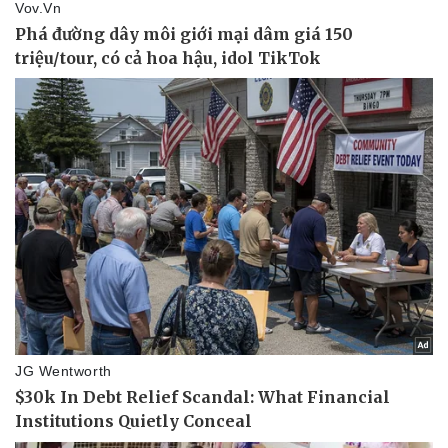
Bóng đá
Ô tô
Lịch thi đấu bóng đá
Xe máy
Thế giới thể thao
Tư vấn
eSports
Hậu trường