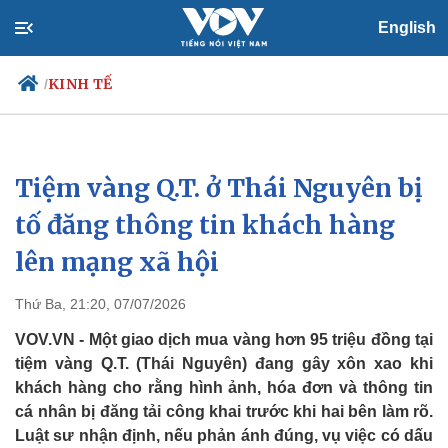
English
KINH TẾ
/
Tiệm vàng Q.T. ở Thái Nguyên bị
Chính trị
Xã hội
Đảng
Tin 24h
tố đăng thông tin khách hàng
Tổ chức nhân sự
Dự báo thời tiết
lên mạng xã hội
Quốc hội
Giáo dục
Nhận diện sự thật
Dấu ấn VOV
Việc làm
Thứ Ba, 21:20, 07/07/2026
Biển đảo
VOV.VN - Một giao dịch mua vàng hơn 95 triệu đồng tại
tiệm vàng Q.T. (Thái Nguyên) đang gây xôn xao khi
khách hàng cho rằng hình ảnh, hóa đơn và thông tin
cá nhân bị đăng tải công khai trước khi hai bên làm rõ.
Luật sư nhận định, nếu phản ánh đúng, vụ việc có dấu