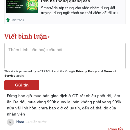
trên hệ thống quảng cáo
SmartAds tập trung vào việc nhắm đúng đối
tượng, đúng ngữ cảnh và thời điểm để tối ưu.
Viết bình luận
This site is protected by reCAPTCHA and the Google
Privacy Policy
and
Terms of
Service
apply.
Gửi tin
Đừng bao giờ mua bán giao dịch ở QT, rất nhiều phốt rồi, làm
ăn lừa dối, mua vàng 999k quay lại bán không phải vàng 999k
nữa vãi linh hồn, chưa bao giờ có uy tín, đến cả thái độ của
nhân viên
Nam
- 4 tuần trước
Phản hồi