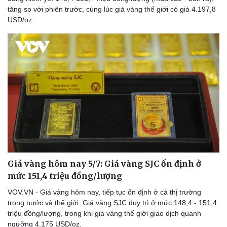
tăng so với phiên trước, cùng lúc giá vàng thế giới có giá 4.197,8
USD/oz.
Sức khỏe
Đời sống
Dinh dưỡng - món ngon
Nhà đẹp
Cây thuốc
Blog
Sản phụ khoa
Tình yêu - Gia đình
Nhi khoa
Nam khoa
Làm đẹp - giảm cân
Phòng mạch online
Ăn sạch sống khỏe
Giá vàng hôm nay 5/7: Giá vàng SJC ổn định ở
mức 151,4 triệu đồng/lượng
VOV.VN - Giá vàng hôm nay, tiếp tục ổn định ở cả thị trường
trong nước và thế giới. Giá vàng SJC duy trì ở mức 148,4 - 151,4
triệu đồng/lượng, trong khi giá vàng thế giới giao dịch quanh
ngưỡng 4.175 USD/oz.