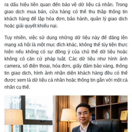
ra dấu hiệu liên quan đến bảo vệ dữ liệu cá nhân. Trong
giao dịch mua bán, cửa hàng có thể thu thập thông tin
khách hàng để lập hóa đơn, bảo hành, quản lý giao dịch
hoặc giải quyết khiếu nại.
Tuy nhiên, việc sử dụng những dữ liệu này để đăng lên
mạng xã hội là một mục đích khác, không thể tùy tiện thực
hiện nếu không có sự đồng ý của chủ thể dữ liệu hoặc
không có căn cứ pháp luật. Các dữ liệu như hình ảnh
camera, số điện thoại, hóa đơn, giấy đảm bảo vàng, thông
tin giao dịch, hình ảnh nhận diện khách hàng đều có thể
được xem là dữ liệu cá nhân hoặc thông tin gắn với một cá
nhân cụ thể.
Kinh tế
Thị trường
Bất động sản
Giá vàng
Khởi nghiệp
Tiêu dùng
Tỷ giá
Chứng khoán
Giá cà phê