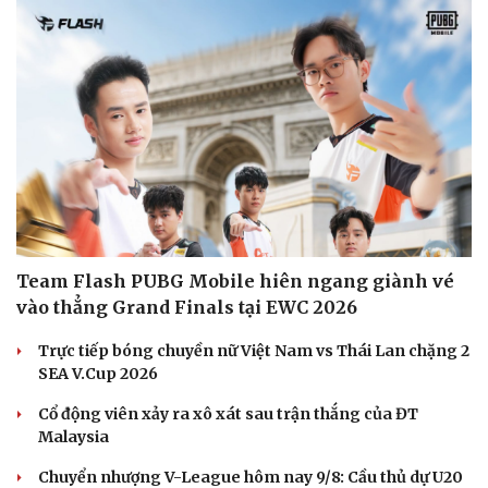
Team Flash PUBG Mobile hiên ngang giành vé
vào thẳng Grand Finals tại EWC 2026
Du lịch
Podcast
Trực tiếp bóng chuyền nữ Việt Nam vs Thái Lan chặng 2
Tư vấn
Câu chuyện thời sự
SEA V.Cup 2026
Săn Tour
Đọc truyện đêm khuya
check-in
Cửa sổ tình yêu
Cổ động viên xảy ra xô xát sau trận thắng của ĐT
Kể chuyện cho bé
Malaysia
Hạt giống tâm hồn
Chuyển nhượng V-League hôm nay 9/8: Cầu thủ dự U20