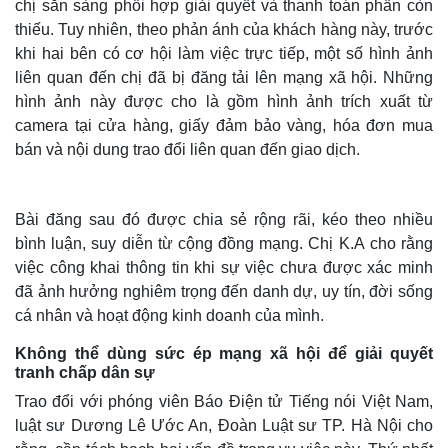
chị sẵn sàng phối hợp giải quyết và thanh toán phần còn
thiếu. Tuy nhiên, theo phản ánh của khách hàng này, trước
khi hai bên có cơ hội làm việc trực tiếp, một số hình ảnh
liên quan đến chị đã bị đăng tải lên mạng xã hội. Những
hình ảnh này được cho là gồm hình ảnh trích xuất từ
camera tại cửa hàng, giấy đảm bảo vàng, hóa đơn mua
bán và nội dung trao đổi liên quan đến giao dịch.
Bài đăng sau đó được chia sẻ rộng rãi, kéo theo nhiều
bình luận, suy diễn từ cộng đồng mạng. Chị K.A cho rằng
việc công khai thông tin khi sự việc chưa được xác minh
Thế giới
Multimedia
đã ảnh hưởng nghiêm trọng đến danh dự, uy tín, đời sống
Quan sát
Video
cá nhân và hoạt động kinh doanh của mình.
Cuộc sống đó đây
Ảnh
Hồ sơ
E-Magazine
Không thể dùng sức ép mạng xã hội để giải quyết
Infographic
tranh chấp dân sự
Trao đổi với phóng viên Báo Điện tử Tiếng nói Việt Nam,
luật sư Dương Lê Ước An, Đoàn Luật sư TP. Hà Nội cho