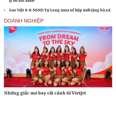
lý do sức khỏe
Sao Việt 8-8: NSND Tự Long mua xế hộp mới tặng bà xã
DOANH NGHIỆP
Những giấc mơ bay cất cánh từ Vietjet
Sân chơi học đường giúp học sinh rèn kỹ năng sống qua
từng bước nhảy