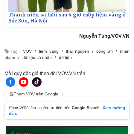
Thanh niên sa lưới sau 4 giờ cướp tiệm vàng ở
Sóc Sơn, Hà Nội
Nguyễn Tùng/VOV.VN
Tag:
VOV
tiệm vàng
thái nguyên
công an
nhân
phẩm
dữ liệu cá nhân
dữ liệu
Mời quý độc giả theo dõi VOV.VN trên
Thêm VOV trên Google
Chọn VOV làm nguồn ưu tiên trên
Google Search
.
Xem hướng
dẫn.
Pháp luật
Quân sự - Quốc phòng
Vụ án
Vũ khí