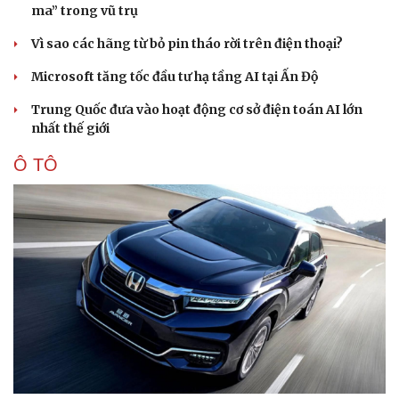
ma” trong vũ trụ
Vì sao các hãng từ bỏ pin tháo rời trên điện thoại?
Microsoft tăng tốc đầu tư hạ tầng AI tại Ấn Độ
Trung Quốc đưa vào hoạt động cơ sở điện toán AI lớn
nhất thế giới
Ô TÔ
Văn hóa
Giải trí
Sân khấu - Điện ảnh
Nghệ sĩ
Văn học
Thời trang
Âm nhạc
Sao Việt
Di sản