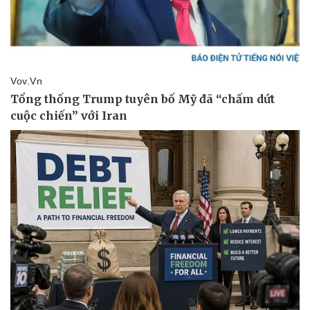
Doanh nghiệp
Công nghệ
Thông tin doanh nghiệp
Sành điệu
Doanh nghiệp 24h
Tin Công nghệ
Doanh nhân
Trải nghiệm
Vì cộng đồng
Chuyển đổi số