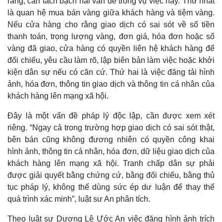
rằng, cần tách bạch hai vấn đề trong vụ việc này. Thứ nhất
là quan hệ mua bán vàng giữa khách hàng và tiệm vàng.
Nếu cửa hàng cho rằng giao dịch có sai sót về số tiền
thanh toán, trọng lượng vàng, đơn giá, hóa đơn hoặc số
vàng đã giao, cửa hàng có quyền liên hệ khách hàng để
đối chiếu, yêu cầu làm rõ, lập biên bản làm việc hoặc khởi
kiện dân sự nếu có căn cứ. Thứ hai là việc đăng tải hình
ảnh, hóa đơn, thông tin giao dịch và thông tin cá nhân của
khách hàng lên mạng xã hội.
Đây là một vấn đề pháp lý độc lập, cần được xem xét
riêng. “Ngay cả trong trường hợp giao dịch có sai sót thật,
bên bán cũng không đương nhiên có quyền công khai
hình ảnh, thông tin cá nhân, hóa đơn, dữ liệu giao dịch của
khách hàng lên mạng xã hội. Tranh chấp dân sự phải
được giải quyết bằng chứng cứ, bằng đối chiếu, bằng thủ
tục pháp lý, không thể dùng sức ép dư luận để thay thế
quá trình xác minh”, luật sư An phân tích.
Theo luật sư Dương Lê Ước An việc đăng hình ảnh trích