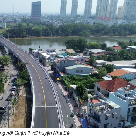
g nối Quận 7 với huyện Nhà Bè