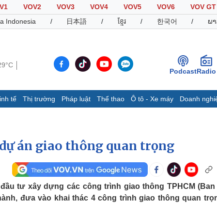
V1
VOV2
VOV3
VOV4
VOV5
VOV6
VOV GT
a Indonesia
/
日本語
/
ខ្មែរ
/
한국어
/
ພາ
29°C
Podcast
Radio
inh tế
Thị trường
Pháp luật
Thể thao
Ô tô - Xe máy
Doanh nghi
Thế giới
Multimedia
K
Quan sát
Video
B
dự án giao thông quan trọng
Cuộc sống đó đây
Ảnh
K
Hồ sơ
E-Magazine
Infographic
 đầu tư xây dựng các công trình giao thông TPHCM (Ban
nh, đưa vào khai thác 4 công trình giao thông quan trọn
Thể thao
Ô tô - Xe máy
D
Bóng đá
Ô tô
T