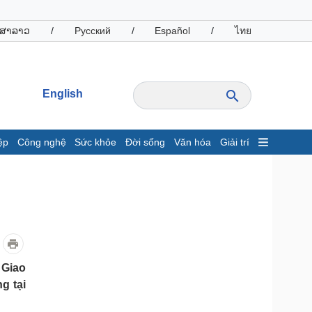
ສາລາວ
/
Русский
/
Español
/
ไทย
English
ệp
Công nghệ
Sức khỏe
Đời sống
Văn hóa
Giải trí
inh tế
Thị trường
ất động sản
Giá vàng
hởi nghiệp
Tiêu dùng
Tỷ giá
Chứng khoán
Giá cà phê
 Giao
g tại
oanh nghiệp
Công nghệ
hông tin doanh nghiệp
Sành điệu