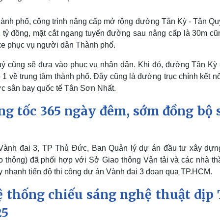
thành phố, công trình nâng cấp mở rộng đường Tân Kỳ - Tân Quý
2 tỷ đồng, mặt cắt ngang tuyến đường sau nâng cấp là 30m cũ
xe phục vụ người dân Thành phố.
uý cũng sẽ đưa vào phục vụ nhân dân. Khi đó, đường Tân Kỳ 
ộ 1 về trung tâm thành phố. Đây cũng là đường trục chính kết n
c sân bay quốc tế Tân Sơn Nhất.
g tốc 365 ngày đêm, sớm đồng bộ 
 Vành đai 3, TP Thủ Đức, Ban Quản lý dự án đầu tư xây dựn
 thông) đã phối hợp với Sở Giao thông Vận tải và các nhà th
y nhanh tiến độ thi công dự án Vành đai 3 đoạn qua TP.HCM.
ệ thống chiếu sáng nghệ thuật dịp 
25