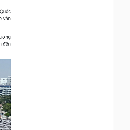
 Quốc
o vẫn
lượng
h đến