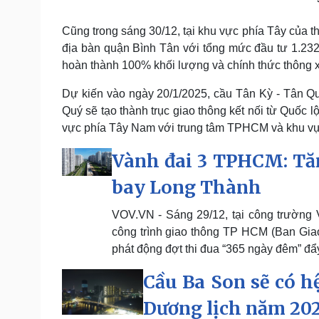
Cũng trong sáng 30/12, tại khu vực phía Tây của 
địa bàn quận Bình Tân với tổng mức đầu tư 1.23
hoàn thành 100% khối lượng và chính thức thông 
Dự kiến vào ngày 20/1/2025, cầu Tân Kỳ - Tân Q
Quý sẽ tạo thành trục giao thông kết nối từ Quốc l
vực phía Tây Nam với trung tâm TPHCM và khu vự
Vành đai 3 TPHCM: Tăn
bay Long Thành
VOV.VN - Sáng 29/12, tại công trường
công trình giao thông TP HCM (Ban Giao
phát động đợt thi đua “365 ngày đêm” đẩ
Cầu Ba Son sẽ có h
Dương lịch năm 20