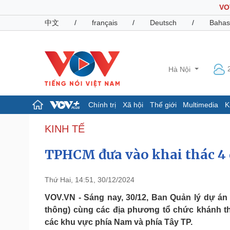
VO
中文
/
français
/
Deutsch
/
Bahas
Hà Nội
Chính trị
Xã hội
Thế giới
Multimedia
K
Chính trị
Xã hội
KINH TẾ
Đảng
Tin 24h
TPHCM đưa vào khai thác 4 
Tổ chức nhân sự
Dự báo thời tiết
Quốc hội
Giáo dục
Nhận diện sự thật
Dấu ấn VOV
Thứ Hai, 14:51, 30/12/2024
Việc làm
Biển đảo
VOV.VN - Sáng nay, 30/12, Ban Quản lý dự án
thông) cùng các địa phương tổ chức khánh thà
Pháp luật
Quân sự - Quốc phòng
các khu vực phía Nam và phía Tây TP.
Vụ án
Vũ khí