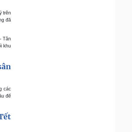
 trên
ng đã
- Tân
ối khu
sân
g các
ầu để
Tết