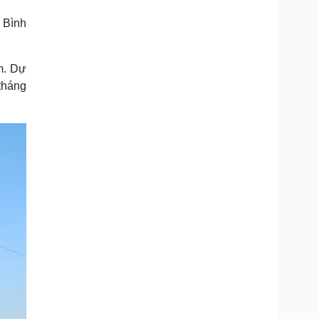
Doanh nghiệp 24h
Tin Công nghệ
 Bình
Doanh nhân
Trải nghiệm
ì cộng đồng
Chuyển đổi số
m. Dự
u lịch
Podcast
tháng
Tư vấn
Câu chuyện thời sự
Săn Tour
Đọc truyện đêm khuya
heck-in
Cửa sổ tình yêu
Kể chuyện cho bé
Hạt giống tâm hồn