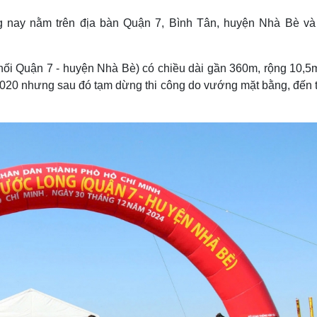
Lịch thi đấu bóng đá
Xe máy
 nay nằm trên địa bàn Quận 7, Bình Tân, huyện Nhà Bè và
Thế giới thể thao
Tư vấn
eSports
V
Hậu trường
nối Quận 7 - huyện Nhà Bè) có chiều dài gần 360m, rộng 10,5
Văn hóa
Giải trí
D
/2020 nhưng sau đó tạm dừng thi công do vướng mặt bằng, đến 
Sân khấu - Điện ảnh
Nghệ sĩ
Văn học
Thời trang
Âm nhạc
Sao Việt
c
Di sản