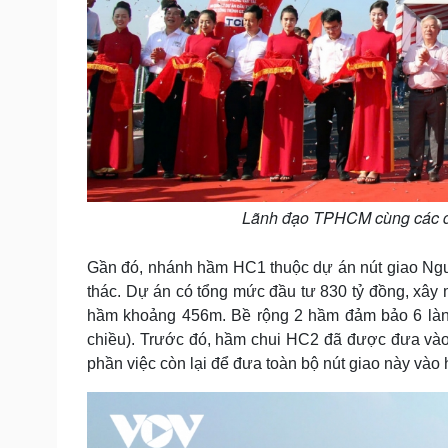
Lãnh đạo TPHCM cùng các đạ
Gần đó, nhánh hầm HC1 thuộc dự án nút giao Ng
thác. Dự án có tổng mức đầu tư 830 tỷ đồng, xây
hầm khoảng 456m. Bề rộng 2 hầm đảm bảo 6 làn x
chiều). Trước đó, hầm chui HC2 đã được đưa vào
phần việc còn lại để đưa toàn bộ nút giao này vào