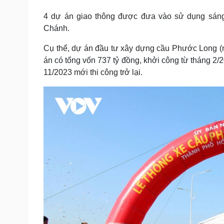
Tin nóng
Việt Nam
4 dự án giao thông được đưa vào sử dụng sáng
Tư vấn luật
Phân tích
Chánh.
Cụ thể, dự án đầu tư xây dựng cầu Phước Long
(
Sức khỏe
Đời sống
án có tổng vốn 737 tỷ đồng, khởi công từ tháng 2
Dinh dưỡng - món ngon
Nhà đẹp
11/2023 mới thi công trở lại.
Cây thuốc
Blog
Sản phụ khoa
Tình yêu - Gia đình
Nhi khoa
Nam khoa
Làm đẹp - giảm cân
Phòng mạch online
Ăn sạch sống khỏe
Cải chính