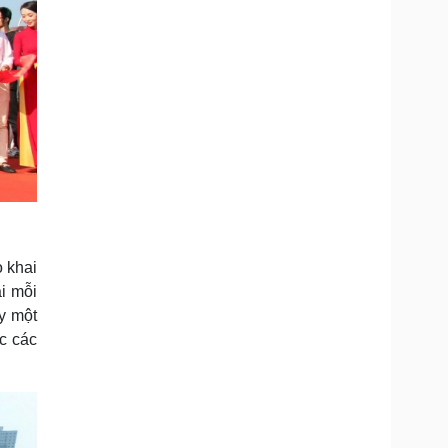
 khai
i mỗi
y một
c các