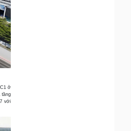
HC1 ở
 tầng
7 với