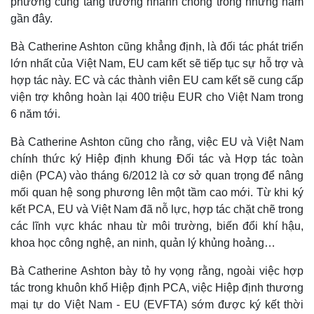
phương cũng tăng trưởng nhanh chóng trong những năm
Giá cà phê
gần đây.
Bà Catherine Ashton cũng khẳng định, là đối tác phát triển
lớn nhất của Việt Nam, EU cam kết sẽ tiếp tục sự hỗ trợ và
hợp tác này. EC và các thành viên EU cam kết sẽ cung cấp
viện trợ không hoàn lại 400 triệu EUR cho Việt Nam trong
6 năm tới.
Bà Catherine Ashton cũng cho rằng, việc EU và Việt Nam
chính thức ký Hiệp định khung Đối tác và Hợp tác toàn
diện (PCA) vào tháng 6/2012 là cơ sở quan trọng để nâng
mối quan hệ song phương lên một tầm cao mới. Từ khi ký
kết PCA, EU và Việt Nam đã nỗ lực, hợp tác chặt chẽ trong
các lĩnh vực khác nhau từ môi trường, biến đổi khí hậu,
khoa học công nghệ, an ninh, quản lý khủng hoảng…
Bà Catherine Ashton bày tỏ hy vọng rằng, ngoài việc hợp
tác trong khuôn khổ Hiệp định PCA, việc Hiệp định thương
mại tự do Việt Nam - EU (EVFTA) sớm được ký kết thời