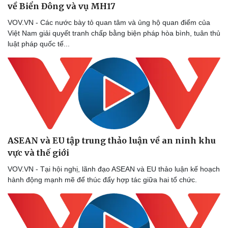
về Biển Đông và vụ MH17
VOV.VN - Các nước bày tỏ quan tâm và ủng hộ quan điểm của
Việt Nam giải quyết tranh chấp bằng biện pháp hòa bình, tuân thủ
luật pháp quốc tế...
Sức khỏe
Đời sống
Dinh dưỡng - món ngon
Nhà đẹp
Cây thuốc
Blog
Sản phụ khoa
Tình yêu - Gia đình
Nhi khoa
Nam khoa
ASEAN và EU tập trung thảo luận về an ninh khu
Làm đẹp - giảm cân
vực và thế giới
Phòng mạch online
Ăn sạch sống khỏe
VOV.VN - Tại hội nghị, lãnh đạo ASEAN và EU thảo luận kế hoạch
hành động mạnh mẽ để thúc đẩy hợp tác giữa hai tổ chức.