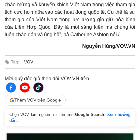
Vụ án
Vũ khí
chào mừng và khuyến khích Việt Nam trong việc tham gia
Tin nóng
Việt Nam
tích cực hơn nữa vào các hoạt động quốc tế. Cụ thể là sự
Tư vấn luật
Phân tích
tham gia của Việt Nam trong lực lượng gìn giữ hòa bình
của Liên Hợp Quốc. Đây là một sáng kiến mà chúng tôi
luôn chào đón và ủng hộ”, bà Catherine Ashton nói./.
Nguyễn Hùng/VOV.VN
Tag:
VOV
Mời quý độc giả theo dõi VOV.VN trên
Thêm VOV trên Google
Chọn VOV làm nguồn ưu tiên trên
Google Search
.
Xem hướng
dẫn.