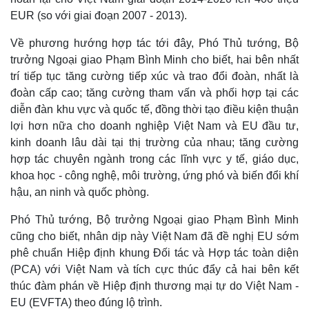
EUR (so với giai đoạn 2007 - 2013).
Về phương hướng hợp tác tới đây, Phó Thủ tướng, Bộ
trưởng Ngoại giao Phạm Bình Minh cho biết, hai bên nhất
trí tiếp tục tăng cường tiếp xúc và trao đổi đoàn, nhất là
đoàn cấp cao; tăng cường tham vấn và phối hợp tại các
diễn đàn khu vực và quốc tế, đồng thời tạo điều kiện thuận
lợi hơn nữa cho doanh nghiệp Việt Nam và EU đầu tư,
kinh doanh lâu dài tại thị trường của nhau; tăng cường
hợp tác chuyên ngành trong các lĩnh vực y tế, giáo dục,
khoa học - công nghệ, môi trường, ứng phó và biến đổi khí
hậu, an ninh và quốc phòng.
Thế giới
Multimedia
Quan sát
Video
Phó Thủ tướng, Bộ trưởng Ngoại giao Phạm Bình Minh
Cuộc sống đó đây
Ảnh
cũng cho biết, nhân dịp này Việt Nam đã đề nghị EU sớm
Hồ sơ
E-Magazine
phê chuẩn Hiệp định khung Đối tác và Hợp tác toàn diện
Infographic
(PCA) với Việt Nam và tích cực thúc đẩy cả hai bên kết
thúc đàm phán về Hiệp định thương mại tự do Việt Nam -
EU (EVFTA) theo đúng lộ trình.