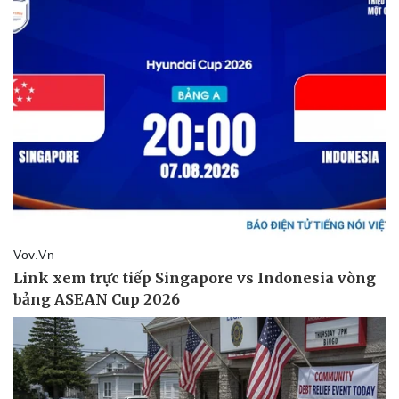
Thể thao
Ô tô - Xe máy
Bóng đá
Ô tô
Lịch thi đấu bóng đá
Xe máy
Thế giới thể thao
Tư vấn
eSports
Hậu trường