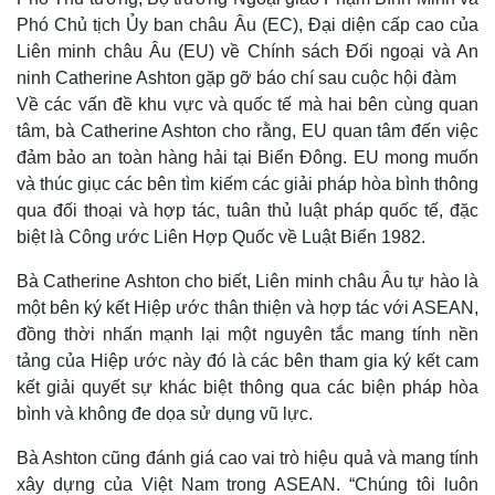
Phó Chủ tịch Ủy ban châu Âu (EC), Đại diện cấp cao của
Liên minh châu Âu (EU) về Chính sách Đối ngoại và An
ninh
Catherine Ashton gặp gỡ báo chí sau cuộc hội đàm
Về các vấn đề khu vực và quốc tế mà hai bên cùng quan
tâm, bà Catherine Ashton cho rằng, EU quan tâm đến việc
đảm bảo an toàn hàng hải tại Biển Đông. EU mong muốn
và thúc giục các bên tìm kiếm các giải pháp hòa bình thông
qua đối thoại và hợp tác, tuân thủ luật pháp quốc tế, đặc
biệt là Công ước Liên Hợp Quốc về Luật Biển 1982.
Bà Catherine Ashton cho biết, Liên minh châu Âu tự hào là
một bên ký kết Hiệp ước thân thiện và hợp tác với ASEAN,
đồng thời nhấn mạnh lại một nguyên tắc mang tính nền
tảng của Hiệp ước này đó là các bên tham gia ký kết cam
kết giải quyết sự khác biệt thông qua các biện pháp hòa
bình và không đe dọa sử dụng vũ lực.
Bà Ashton cũng đánh giá cao vai trò hiệu quả và mang tính
Pháp luật
Quân sự - Quốc phòng
xây dựng của Việt Nam trong ASEAN. “Chúng tôi luôn