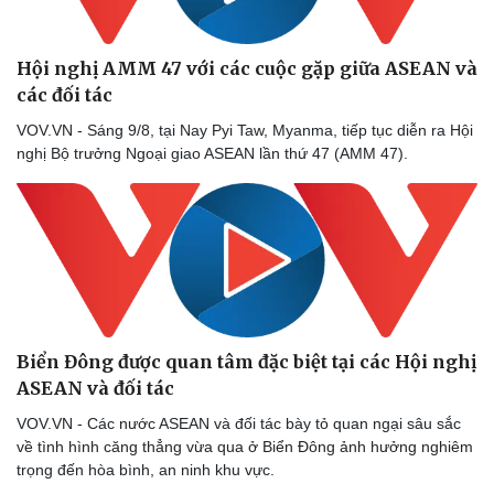
Hội nghị AMM 47 với các cuộc gặp giữa ASEAN và
các đối tác
VOV.VN - Sáng 9/8, tại Nay Pyi Taw, Myanma, tiếp tục diễn ra Hội
nghị Bộ trưởng Ngoại giao ASEAN lần thứ 47 (AMM 47).
Văn hóa
Giải trí
Sân khấu - Điện ảnh
Nghệ sĩ
Biển Đông được quan tâm đặc biệt tại các Hội nghị
Văn học
Thời trang
ASEAN và đối tác
Âm nhạc
Sao Việt
VOV.VN - Các nước ASEAN và đối tác bày tỏ quan ngại sâu sắc
Di sản
về tình hình căng thẳng vừa qua ở Biển Đông ảnh hưởng nghiêm
trọng đến hòa bình, an ninh khu vực.