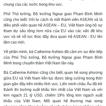
chung của các nước trong khu vực.
Phó Thủ tướng, Bộ trưởng Ngoại giao Phạm Bình Minh
cũng cho biết: Với tư cách là một thành viên ASEAN và là
điều phối viên quan hệ ASEAN – EU, Việt Nam ủng hộ sự
tham dự sâu rộng hơn nữa của EU vào các vấn đề khu
vực và sẽ nỗ lực thúc đẩy đưa quan hệ ASEAN - EU lên
tầm cao mới.
Về phần mình, bà Catherine Ashton đã cảm ơn sự đón tiếp
của Phó Thủ tướng, Bộ trưởng Ngoại giao Phạm Bình
Minh trong chuyến thăm Việt Nam lần này.
Bà Catherine Ashton cũng cho biết, quan hệ song phương
giữa EU và Việt Nam liên tục được tăng cường trong thời
Kinh tế
Thị trường
gian gần đây trên nhiều lĩnh vực. Liên minh châu Âu đã trở
Bất động sản
Giá vàng
thành thị trường xuất khẩu lớn nhất của Việt Nam và với
Khởi nghiệp
Tiêu dùng
kim ngạch 21 tỷ USD, chiếm 19% tổng kim ngạch xuất
Tỷ giá
khẩu của Việt Nam. Mối quan hệ thương mại song
Chứng khoán