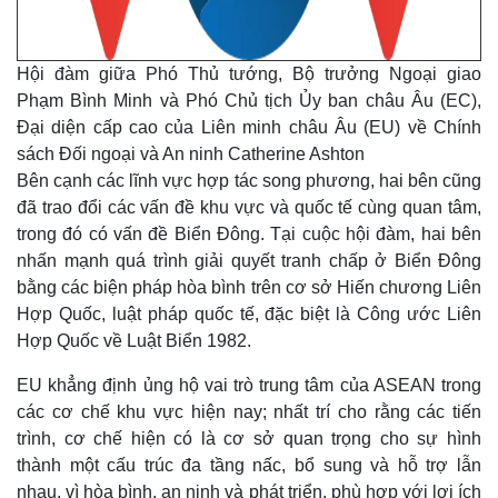
Hội đàm giữa Phó Thủ tướng, Bộ trưởng Ngoại giao
Phạm Bình Minh và Phó Chủ tịch Ủy ban châu Âu (EC),
Đại diện cấp cao của Liên minh châu Âu (EU) về Chính
sách Đối ngoại và An ninh
Catherine Ashton
Bên cạnh các lĩnh vực hợp tác song phương, hai bên cũng
đã trao đổi các vấn đề khu vực và quốc tế cùng quan tâm,
trong đó có vấn đề Biển Đông. Tại cuộc hội đàm, hai bên
nhấn mạnh quá trình giải quyết tranh chấp ở Biển Đông
bằng các biện pháp hòa bình trên cơ sở Hiến chương Liên
Hợp Quốc, luật pháp quốc tế, đặc biệt là Công ước Liên
Hợp Quốc về Luật Biển 1982.
EU khẳng định ủng hộ vai trò trung tâm của ASEAN trong
các cơ chế khu vực hiện nay; nhất trí cho rằng các tiến
trình, cơ chế hiện có là cơ sở quan trọng cho sự hình
thành một cấu trúc đa tầng nấc, bổ sung và hỗ trợ lẫn
nhau, vì hòa bình, an ninh và phát triển, phù hợp với lợi ích