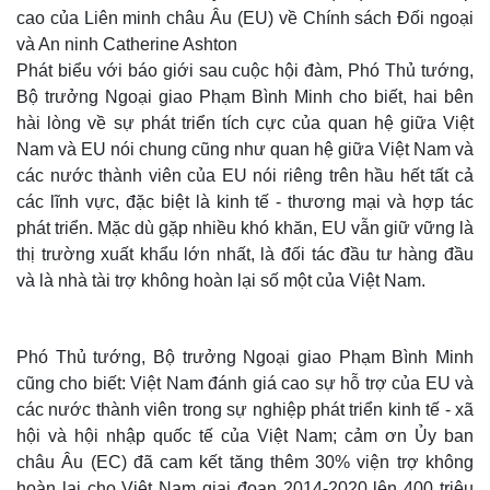
cao của Liên minh châu Âu (EU) về Chính sách Đối ngoại
và An ninh
Catherine Ashton
Phát biểu với báo giới sau cuộc hội đàm, Phó Thủ tướng,
Bộ trưởng Ngoại giao Phạm Bình Minh cho biết, hai bên
hài lòng về sự phát triển tích cực của quan hệ giữa Việt
Nam và EU nói chung cũng như quan hệ giữa Việt Nam và
các nước thành viên của EU nói riêng trên hầu hết tất cả
các lĩnh vực, đặc biệt là kinh tế - thương mại và hợp tác
phát triển. Mặc dù gặp nhiều khó khăn, EU vẫn giữ vững là
thị trường xuất khẩu lớn nhất, là đối tác đầu tư hàng đầu
và là nhà tài trợ không hoàn lại số một của Việt Nam.
Phó Thủ tướng, Bộ trưởng Ngoại giao Phạm Bình Minh
cũng cho biết: Việt Nam đánh giá cao sự hỗ trợ của EU và
các nước thành viên trong sự nghiệp phát triển kinh tế - xã
hội và hội nhập quốc tế của Việt Nam; cảm ơn Ủy ban
châu Âu (EC) đã cam kết tăng thêm 30% viện trợ không
hoàn lại cho Việt Nam giai đoạn 2014-2020 lên 400 triệu