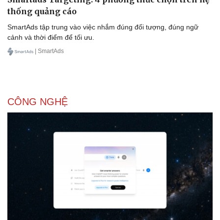
thống quảng cáo
SmartAds tập trung vào việc nhắm đúng đối tượng, đúng ngữ
cảnh và thời điểm để tối ưu.
| SmartAds
CÔNG NGHỆ
Du lịch
Podcast
Tư vấn
Câu chuyện thời sự
Săn Tour
Đọc truyện đêm khuya
check-in
Cửa sổ tình yêu
Kể chuyện cho bé