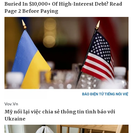
Thể thao
Ô tô - Xe máy
Bóng đá
Ô tô
Lịch thi đấu bóng đá
Xe máy
Thế giới thể thao
Tư vấn
eSports
Hậu trường