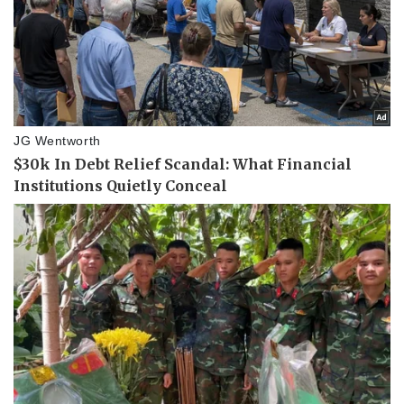
Pháp luật
Quân sự - Quốc phòng
Vụ án
Vũ khí
Tin nóng
Việt Nam
Tư vấn luật
Phân tích