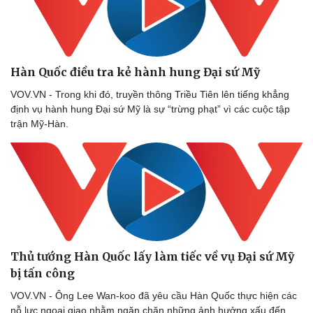
Doanh nghiệp
Công nghệ
Thông tin doanh nghiệp
Sành điệu
Doanh nghiệp 24h
Tin Công nghệ
Hàn Quốc điều tra kẻ hành hung Đại sứ Mỹ
Doanh nhân
Trải nghiệm
Vì cộng đồng
Chuyển đổi số
VOV.VN - Trong khi đó, truyền thông Triều Tiên lên tiếng khẳng
định vụ hành hung Đại sứ Mỹ là sự “trừng phạt” vì các cuộc tập
trận Mỹ-Hàn.
Thủ tướng Hàn Quốc lấy làm tiếc về vụ Đại sứ Mỹ
bị tấn công
VOV.VN - Ông Lee Wan-koo đã yêu cầu Hàn Quốc thực hiện các
nỗ lực ngoại giao nhằm ngăn chặn những ảnh hưởng xấu đến