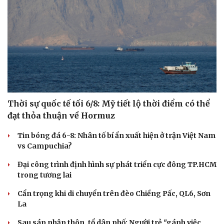
Thời sự quốc tế tối 6/8: Mỹ tiết lộ thời điểm có thể
đạt thỏa thuận về Hormuz
Tin bóng đá 6-8: Nhân tố bí ẩn xuất hiện ở trận Việt Nam
vs Campuchia?
Đại công trình định hình sự phát triển cực đông TP.HCM
trong tương lai
Cẩn trọng khi di chuyển trên đèo Chiềng Pấc, QL6, Sơn
La
Sau sáp nhập thôn, tổ dân phố: Người trẻ "gánh việc