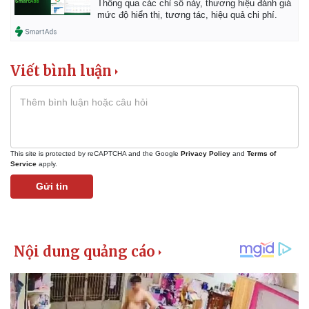
Thông qua các chỉ số này, thương hiệu đánh giá
mức độ hiển thị, tương tác, hiệu quả chi phí.
Viết bình luận
Kinh tế
Thị trường
Bất động sản
Giá vàng
Khởi nghiệp
Tiêu dùng
Tỷ giá
This site is protected by reCAPTCHA and the Google
Privacy Policy
and
Terms of
Chứng khoán
Service
apply.
Giá cà phê
Gửi tin