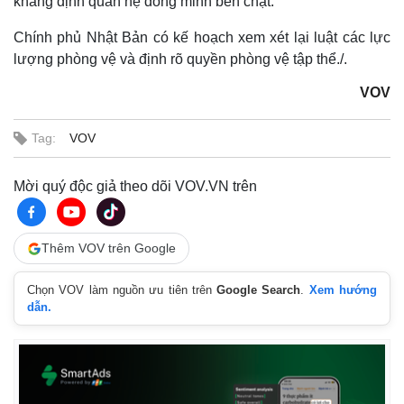
khẳng định quan hệ đồng minh bền chặt.
Chính phủ Nhật Bản có kế hoạch xem xét lại luật các lực
lượng phòng vệ và định rõ quyền phòng vệ tập thể./.
VOV
Tag:
VOV
Thế giới
Multimedia
Mời quý độc giả theo dõi VOV.VN trên
Quan sát
Video
Cuộc sống đó đây
Ảnh
Hồ sơ
E-Magazine
Thêm VOV trên Google
Infographic
Chọn VOV làm nguồn ưu tiên trên
Google Search
.
Xem hướng
dẫn.