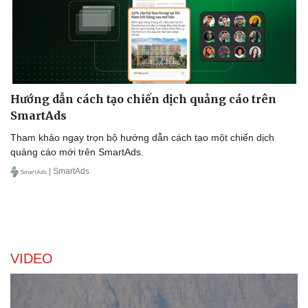
Văn hóa
Giải trí
Sân khấu - Điện ảnh
Nghệ sĩ
Văn học
Thời trang
Âm nhạc
Sao Việt
Di sản
Hướng dẫn cách tạo chiến dịch quảng cáo trên
SmartAds
Tham khảo ngay trọn bộ hướng dẫn cách tạo một chiến dịch
quảng cáo mới trên SmartAds.
| SmartAds
VIDEO