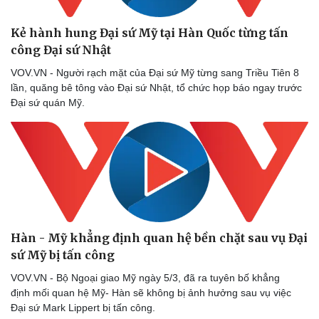
Sức khỏe
Đời sống
Dinh dưỡng - món ngon
Nhà đẹp
Kẻ hành hung Đại sứ Mỹ tại Hàn Quốc từng tấn
Cây thuốc
Blog
công Đại sứ Nhật
Sản phụ khoa
Tình yêu - Gia đình
Nhi khoa
VOV.VN - Người rạch mặt của Đại sứ Mỹ từng sang Triều Tiên 8
Nam khoa
lần, quăng bê tông vào Đại sứ Nhật, tổ chức họp báo ngay trước
Làm đẹp - giảm cân
Đại sứ quán Mỹ.
Phòng mạch online
Ăn sạch sống khỏe
Hàn - Mỹ khẳng định quan hệ bền chặt sau vụ Đại
sứ Mỹ bị tấn công
VOV.VN - Bộ Ngoại giao Mỹ ngày 5/3, đã ra tuyên bố khẳng
định mối quan hệ Mỹ- Hàn sẽ không bị ảnh hưởng sau vụ việc
Đại sứ Mark Lippert bị tấn công.