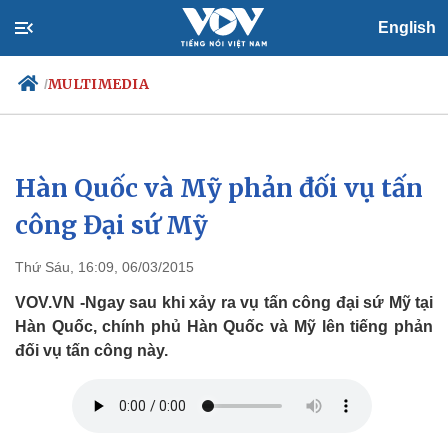
English
MULTIMEDIA
/
Hàn Quốc và Mỹ phản đối vụ tấn
Chính trị
Xã hội
Đảng
Tin 24h
công Đại sứ Mỹ
Tổ chức nhân sự
Dự báo thời tiết
Quốc hội
Giáo dục
Thứ Sáu, 16:09, 06/03/2015
Nhận diện sự thật
Dấu ấn VOV
Việc làm
VOV.VN -Ngay sau khi xảy ra vụ tấn công đại sứ Mỹ tại
Biển đảo
Hàn Quốc, chính phủ Hàn Quốc và Mỹ lên tiếng phản
đối vụ tấn công này.