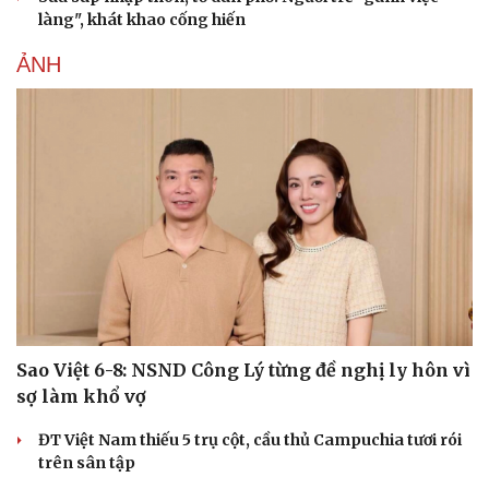
Du lịch
Podcast
làng", khát khao cống hiến
Tư vấn
Câu chuyện thời sự
Săn Tour
Đọc truyện đêm khuya
ẢNH
check-in
Cửa sổ tình yêu
Kể chuyện cho bé
Hạt giống tâm hồn
Sao Việt 6-8: NSND Công Lý từng đề nghị ly hôn vì
sợ làm khổ vợ
ĐT Việt Nam thiếu 5 trụ cột, cầu thủ Campuchia tươi rói
trên sân tập