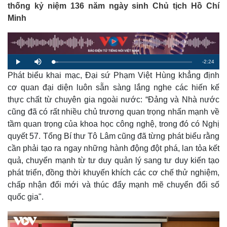
thống kỷ niệm 136 năm ngày sinh Chủ tịch Hồ Chí
Minh
R
-
2:24
L
P
M
o
l
u
a
Phát biểu khai mạc, Đại sứ Phạm Việt Hùng khẳng định
a
t
e
d
y
e
e
cơ quan đại diện luôn sẵn sàng lắng nghe các hiến kế
d
m
:
thực chất từ chuyên gia ngoài nước: “Đảng và Nhà nước
3
.
a
7
cũng đã có rất nhiều chủ trương quan trọng nhấn mạnh về
7
%
tầm quan trọng của khoa học công nghệ, trong đó có Nghị
i
quyết 57. Tổng Bí thư Tô Lâm cũng đã từng phát biểu rằng
n
cần phải tạo ra ngay những hành động đột phá, lan tỏa kết
i
quả, chuyển mạnh từ tư duy quản lý sang tư duy kiến tạo
n
phát triển, đồng thời khuyến khích các cơ chế thử nghiệm,
chấp nhận đổi mới và thúc đẩy mạnh mẽ chuyển đổi số
g
quốc gia".
T
i