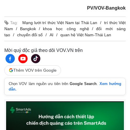
PV/VOV-Bangkok
Tag:
Mạng lưới trí thức Việt Nam tại Thái Lan
trí thức Việt
Nam
Bangkok
khoa học công nghệ
đổi mới sáng
tạo
chuyển đổi số
AI
quan hệ Việt Nam-Thái Lan
Mời quý độc giả theo dõi VOV.VN trên
Thêm VOV trên Google
Chọn VOV làm nguồn ưu tiên trên
Google Search
.
Xem hướng
Thể thao
Ô tô - Xe máy
dẫn.
Bóng đá
Ô tô
Lịch thi đấu bóng đá
Xe máy
Thế giới thể thao
Tư vấn
eSports
Hậu trường