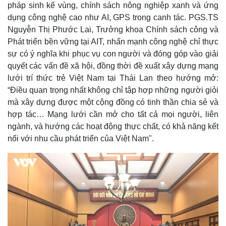
pháp sinh kế vùng, chính sách nông nghiệp xanh và ứng
Thế giới
Multimedia
dụng công nghệ cao như AI, GPS trong canh tác. PGS.TS
Quan sát
Video
Nguyễn Thị Phước Lai, Trưởng khoa Chính sách công và
Cuộc sống đó đây
Ảnh
Phát triển bền vững tại AIT, nhấn mạnh công nghệ chỉ thực
Hồ sơ
E-Magazine
sự có ý nghĩa khi phục vụ con người và đóng góp vào giải
Infographic
quyết các vấn đề xã hội, đồng thời đề xuất xây dựng mạng
lưới trí thức trẻ Việt Nam tại Thái Lan theo hướng mở:
“Điều quan trọng nhất không chỉ tập hợp những người giỏi
mà xây dựng được một cộng đồng có tinh thần chia sẻ và
hợp tác… Mạng lưới cần mở cho tất cả mọi người, liên
ngành, và hướng các hoạt động thực chất, có khả năng kết
nối với nhu cầu phát triển của Việt Nam".