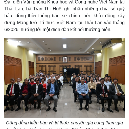
Đại diện Văn phòng Khoa học và Công nghệ Việt Nam tại
Thái Lan, bà Trần Thị Huệ, ghi nhận những chia sẻ quý
báu, đồng thời thông báo sẽ chính thức khởi động xây
dựng Mạng lưới trí thức Việt Nam tại Thái Lan vào tháng
6/2026, hướng tới một diễn đàn kết nối thường niên.
Kinh tế
Thị trường
Bất động sản
Giá vàng
Khởi nghiệp
Tiêu dùng
Tỷ giá
Chứng khoán
Giá cà phê
Cộng đồng kiều bào và tri thức, chuyên gia cùng tham gia