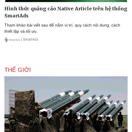
Du lịch
Podcast
Hình thức quảng cáo Native Article trên hệ thống
Tư vấn
Câu chuyện thời sự
SmartAds
Săn Tour
Đọc truyện đêm khuya
check-in
Cửa sổ tình yêu
Tham khảo bài viết sau để nắm vị trí, quy cách nội dung, cách
Kể chuyện cho bé
thiết lập và tối ưu.
Hạt giống tâm hồn
| SmartAds
THẾ GIỚI