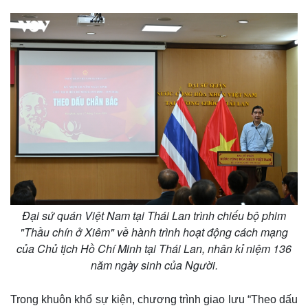
Pháp luật
Quân sự - Quốc phòng
Vụ án
Vũ khí
Tin nóng
Việt Nam
Tư vấn luật
Phân tích
Đại sứ quán Việt Nam tại Thái Lan trình chiếu bộ phim
"Thầu chín ở Xiêm" về hành trình hoạt động cách mạng
của Chủ tịch Hồ Chí Minh tại Thái Lan, nhân kỉ niệm 136
năm ngày sinh của Người.
Trong khuôn khổ sự kiện, chương trình giao lưu “Theo dấu