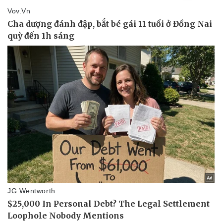
Sức khỏe
Đời sống
Dinh dưỡng - món ngon
Nhà đẹp
Cây thuốc
Blog
Sản phụ khoa
Tình yêu - Gia đình
Nhi khoa