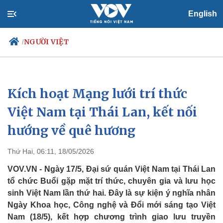
English
NGƯỜI VIỆT
/
Kích hoạt Mạng lưới trí thức
Chính trị
Xã hội
Đảng
Tin 24h
Việt Nam tại Thái Lan, kết nối
Tổ chức nhân sự
Dự báo thời tiết
hướng về quê hương
Quốc hội
Giáo dục
Nhận diện sự thật
Dấu ấn VOV
Việc làm
Thứ Hai, 06:11, 18/05/2026
Biển đảo
VOV.VN - Ngày 17/5, Đại sứ quán Việt Nam tại Thái Lan
tổ chức Buổi gặp mặt trí thức, chuyên gia và lưu học
sinh Việt Nam lần thứ hai. Đây là sự kiện ý nghĩa nhân
Ngày Khoa học, Công nghệ và Đổi mới sáng tạo Việt
Nam (18/5), kết hợp chương trình giao lưu truyền