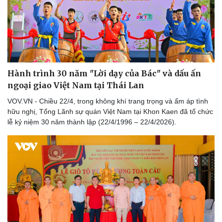
Hành trình 30 năm "Lời dạy của Bác" và dấu ấn
ngoại giao Việt Nam tại Thái Lan
VOV.VN - Chiều 22/4, trong không khí trang trọng và ấm áp tình
Văn hóa
Giải trí
hữu nghị, Tổng Lãnh sự quán Việt Nam tại Khon Kaen đã tổ chức
Sân khấu - Điện ảnh
Nghệ sĩ
lễ kỷ niệm 30 năm thành lập (22/4/1996 – 22/4/2026).
Văn học
Thời trang
Âm nhạc
Sao Việt
Di sản