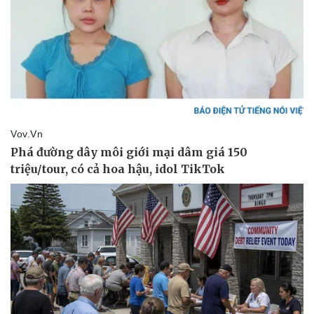
Doanh nghiệp
Công nghệ
Thông tin doanh nghiệp
Sành điệu
Doanh nghiệp 24h
Tin Công nghệ
Doanh nhân
Trải nghiệm
Vì cộng đồng
Chuyển đổi số