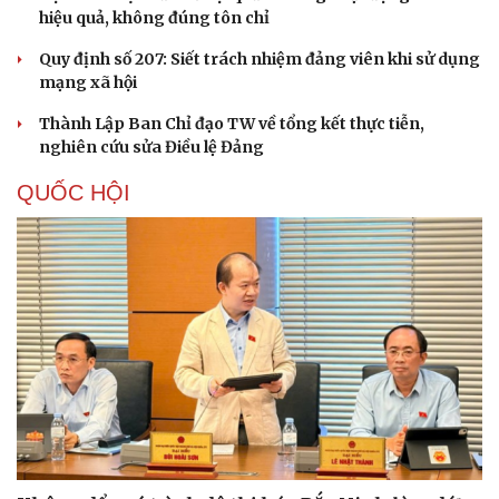
hiệu quả, không đúng tôn chỉ
Quy định số 207: Siết trách nhiệm đảng viên khi sử dụng
mạng xã hội
Thành Lập Ban Chỉ đạo TW về tổng kết thực tiễn,
nghiên cứu sửa Điều lệ Đảng
Văn hóa
Giải trí
QUỐC HỘI
Sân khấu - Điện ảnh
Nghệ sĩ
Văn học
Thời trang
Âm nhạc
Sao Việt
Di sản