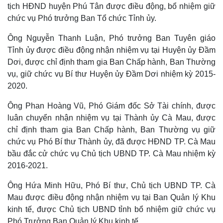
tịch HĐND huyện Phú Tân được điều động, bổ nhiệm giữ
chức vụ Phó trưởng Ban Tổ chức Tỉnh ủy.
Ông Nguyễn Thanh Luận, Phó trưởng Ban Tuyên giáo
Tỉnh ủy được điều động nhận nhiệm vụ tại Huyện ủy Đầm
Dơi, được chỉ định tham gia Ban Chấp hành, Ban Thường
vụ, giữ chức vụ Bí thư Huyện ủy Đầm Dơi nhiệm kỳ 2015-
2020.
Ông Phan Hoàng Vũ, Phó Giám đốc Sở Tài chính, được
luân chuyển nhận nhiệm vụ tại Thành ủy Cà Mau, được
Kinh tế
Thị trường
chỉ định tham gia Ban Chấp hành, Ban Thường vụ giữ
Bất động sản
Giá vàng
chức vụ Phó Bí thư Thành ủy, đã được HĐND TP. Cà Mau
Khởi nghiệp
Tiêu dùng
bầu đắc cử chức vụ Chủ tịch UBND TP. Cà Mau nhiệm kỳ
Tỷ giá
2016-2021.
Chứng khoán
Giá cà phê
Ông Hứa Minh Hữu, Phó Bí thư, Chủ tịch UBND TP. Cà
Mau được điều động nhận nhiệm vụ tại Ban Quản lý Khu
kinh tế, được Chủ tịch UBND tỉnh bổ nhiệm giữ chức vụ
Phó Trưởng Ban Quản lý Khu kinh tế.