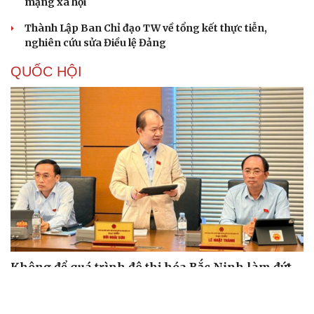
mạng xã hội
Thành Lập Ban Chỉ đạo TW về tổng kết thực tiễn,
nghiên cứu sửa Điều lệ Đảng
QUỐC HỘI
Không để quá trình đô thị hóa Bắc Ninh làm đứt
gãy không gian văn hóa Kinh Bắc
ĐBQH đề xuất làm rõ bản sắc kiến trúc Việt Nam trong