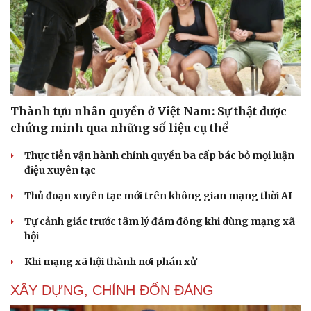
check-in
Cửa sổ tình yêu
Kể chuyện cho bé
Hạt giống tâm hồn
Thành tựu nhân quyền ở Việt Nam: Sự thật được
chứng minh qua những số liệu cụ thể
Thực tiễn vận hành chính quyền ba cấp bác bỏ mọi luận
điệu xuyên tạc
Thủ đoạn xuyên tạc mới trên không gian mạng thời AI
Tự cảnh giác trước tâm lý đám đông khi dùng mạng xã
hội
Khi mạng xã hội thành nơi phán xử
XÂY DỰNG, CHỈNH ĐỐN ĐẢNG