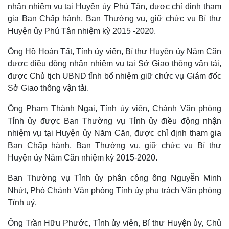
nhận nhiệm vụ tại Huyện ủy Phú Tân, được chỉ định tham
Thế giới
Multimedia
gia Ban Chấp hành, Ban Thường vụ, giữ chức vụ Bí thư
Quan sát
Video
Huyện ủy Phú Tân nhiệm kỳ 2015 -2020.
Cuộc sống đó đây
Ảnh
Hồ sơ
E-Magazine
Ông Hồ Hoàn Tất, Tỉnh ủy viên, Bí thư Huyện ủy Năm Căn
Infographic
được điều động nhận nhiệm vụ tại Sở Giao thông vận tải,
được Chủ tịch UBND tỉnh bổ nhiệm giữ chức vụ Giám đốc
Sở Giao thông vận tải.
Ông Phạm Thành Ngại, Tỉnh ủy viên, Chánh Văn phòng
Tỉnh ủy được Ban Thường vụ Tỉnh ủy điều động nhận
nhiệm vụ tại Huyện ủy Năm Căn, được chỉ định tham gia
Ban Chấp hành, Ban Thường vụ, giữ chức vụ Bí thư
Huyện ủy Năm Căn nhiệm kỳ 2015-2020.
Ban Thường vụ Tỉnh ủy phân công ông Nguyễn Minh
Nhứt, Phó Chánh Văn phòng Tỉnh ủy phụ trách Văn phòng
Tỉnh uỷ.
Ông Trần Hữu Phước, Tỉnh ủy viên, Bí thư Huyện ủy, Chủ