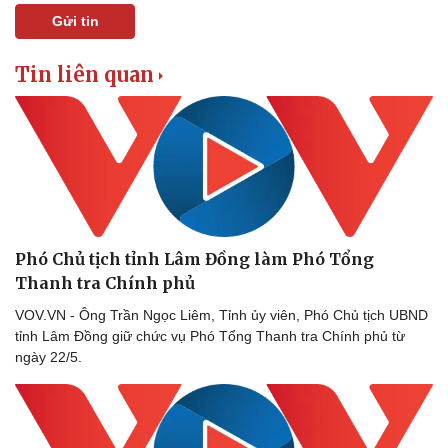
Gửi tin
Tin liên quan
Phó Chủ tịch tỉnh Lâm Đồng làm Phó Tổng
Thể thao
Ô tô - Xe máy
Thanh tra Chính phủ
Bóng đá
Ô tô
Lịch thi đấu bóng đá
Xe máy
VOV.VN - Ông Trần Ngọc Liêm, Tỉnh ủy viên, Phó Chủ tịch UBND
Thế giới thể thao
Tư vấn
tỉnh Lâm Đồng giữ chức vụ Phó Tổng Thanh tra Chính phủ từ
eSports
ngày 22/5.
Hậu trường