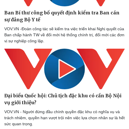
Ban Bí thư công bố quyết định kiểm tra Ban cán
sự đảng Bộ Y tế
VOV.VN -Đoàn công tác sẽ kiểm tra việc triển khai Nghị quyết của
Ban chấp hành TW về đổi mới hệ thống chính trị, đổi mới các đơn
vị sự nghiệp công lập.
Sức khỏe
Đời sống
Dinh dưỡng - món ngon
Nhà đẹp
Đại biểu Quốc hội: Chủ tịch đặc khu có cần Bộ Nội
Cây thuốc
Blog
vụ giới thiệu?
Sản phụ khoa
Tình yêu - Gia đình
Nhi khoa
VOV.VN - Người đứng đầu chính quyền đặc khu có nghĩa vụ và
Nam khoa
trách nhiệm, quyền hạn vượt trội nên việc lựa chọn nhân sự là hết
Làm đẹp - giảm cân
sức quan trọng.
Phòng mạch online