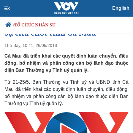
English
Điều động, bổ nhiệm nhiều nhân
TỔ CHỨC NHÂN SỰ
/
sự chủ chốt tỉnh Cà Mau
Thứ Bảy, 10:41, 26/05/2018
Cà Mau đã triển khai các quyết định luân chuyển, điều
Chính trị
Xã hội
động, bổ nhiệm và phân công cán bộ lãnh đạo thuộc
Đảng
Tin 24h
diện Ban Thường vụ Tỉnh uỷ quản lý.
Tổ chức nhân sự
Dự báo thời tiết
Quốc hội
Giáo dục
Từ 21-25/5, Ban Thường vụ Tỉnh uỷ và UBND tỉnh Cà
Nhận diện sự thật
Dấu ấn VOV
Việc làm
Mau đã triển khai các quyết định luân chuyển, điều động,
Biển đảo
bổ nhiệm và phân công cán bộ lãnh đạo thuộc diện Ban
Thường vụ Tỉnh uỷ quản lý.