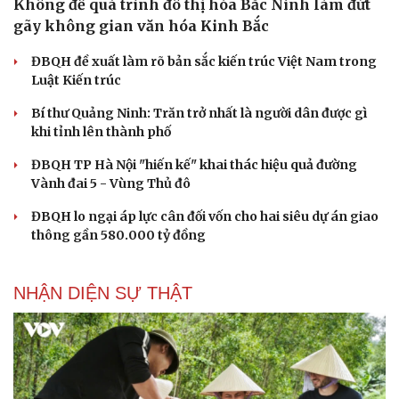
Không để quá trình đô thị hóa Bắc Ninh làm đứt
gãy không gian văn hóa Kinh Bắc
ĐBQH đề xuất làm rõ bản sắc kiến trúc Việt Nam trong
Luật Kiến trúc
Bí thư Quảng Ninh: Trăn trở nhất là người dân được gì
khi tỉnh lên thành phố
ĐBQH TP Hà Nội "hiến kế" khai thác hiệu quả đường
Vành đai 5 - Vùng Thủ đô
ĐBQH lo ngại áp lực cân đối vốn cho hai siêu dự án giao
thông gần 580.000 tỷ đồng
NHẬN DIỆN SỰ THẬT
Du lịch
Podcast
Tư vấn
Câu chuyện thời sự
Săn Tour
Đọc truyện đêm khuya