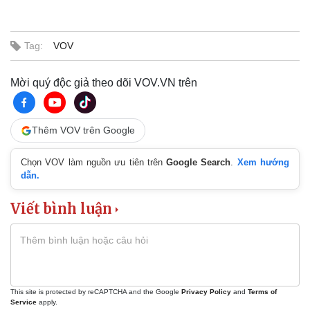
Pháp luật
Quân sự - Quốc phòng
Tag:
VOV
Vụ án
Vũ khí
Tin nóng
Việt Nam
Tư vấn luật
Phân tích
Mời quý độc giả theo dõi VOV.VN trên
Thêm VOV trên Google
Chọn VOV làm nguồn ưu tiên trên
Google Search
.
Xem hướng
dẫn.
Viết bình luận
This site is protected by reCAPTCHA and the Google
Privacy Policy
and
Terms of
Service
apply.