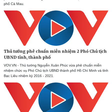
phố Cà Mau.
Doanh nghiệp
Công nghệ
Thông tin doanh nghiệp
Sành điệu
Doanh nghiệp 24h
Tin Công nghệ
Doanh nhân
Trải nghiệm
Vì cộng đồng
Chuyển đổi số
Thủ tướng phê chuẩn miễn nhiệm 2 Phó Chủ tịch
UBND tỉnh, thành phố
VOV.VN - Thủ tướng Nguyễn Xuân Phúc vừa phê chuẩn miễn
nhiệm chức vụ Phó Chủ tịch UBND thành phố Hồ Chí Minh và tỉnh
Bạc Liêu nhiệm kỳ 2016 - 2021.