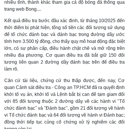
nhiều tỉnh, thành khác tham gia cá độ bóng đá thông qua
trang web Bong....
Kết quả điều tra bước đầu xác định, từ tháng 10/2025 đến
thời điểm bị phát hiện, tổng số tiền các đối tượng sử dụng
để tổ chức đánh bạc và đánh bạc trong đường dây ước
tính hơn 3.500 tỷ đồng, cho thấy quy mô hoạt động đặc biệt
lớn, có sự phân cấp, điều hành chặt chẽ và mở rộng trên
nhiều địa phương. Cơ quan điều tra đã bắt giữ 150 đối
tượng liên quan 2 đường dây đánh bạc trên để điều tra
làm rõ.
Căn cứ tài liệu, chứng cứ thu thập được, đến nay, Cơ
Thế giới
Multimedia
quan Cảnh sát điều tra - Công an TP.HCM đã ra quyết định
Quan sát
Video
khởi tố vụ án, khởi tố và Lệnh bắt bị can để tạm giam đối
Cuộc sống đó đây
Ảnh
với 85 đối tượng thuộc 2 đường dây về các hành vi "Tổ
Hồ sơ
E-Magazine
chức đánh bạc" và "Đánh bạc", gồm 21 đối tượng về hành
Infographic
vi Tổ chức đánh bạc và 64 đối tượng về hành vi Đánh bạc;
đồng thời tiếp tục củng cố chứng xử lý nghiêm các đối
tượng còn lại.