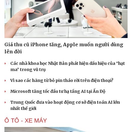
Giá thu cũ iPhone tăng, Apple muốn người dùng
lên đời
Các nhà khoa học Nhật Bản phát hiện dấu hiệu của “hạt
ma” trong vũ trụ
Vì sao các hãng từ bỏ pin tháo rời trên điện thoại?
Văn hóa
Giải trí
Microsoft tăng tốc đầu tư hạ tầng AI tại Ấn Độ
Sân khấu - Điện ảnh
Nghệ sĩ
Văn học
Thời trang
Trung Quốc đưa vào hoạt động cơ sở điện toán AI lớn
Âm nhạc
Sao Việt
nhất thế giới
Di sản
Ô TÔ - XE MÁY