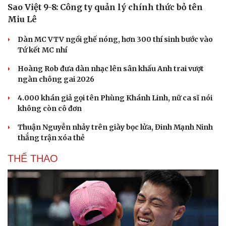
Sao Việt 9-8: Công ty quản lý chính thức bỏ tên
Hạt giống tâm hồn
Miu Lê
Dàn MC VTV ngồi ghế nóng, hơn 300 thí sinh bước vào
Tứ kết MC nhí
Hoàng Rob đưa dàn nhạc lên sân khấu Anh trai vượt
ngàn chông gai 2026
4.000 khán giả gọi tên Phùng Khánh Linh, nữ ca sĩ nói
không còn cô đơn
Thuận Nguyễn nhảy trên giày bọc lửa, Đinh Mạnh Ninh
thắng trận xóa thẻ
THỂ THAO