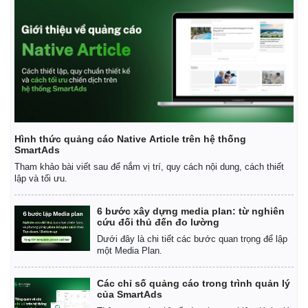
Hình thức quảng cáo Native Article trên hệ thống
SmartAds
Tham khảo bài viết sau để nắm vị trí, quy cách nội dung, cách thiết
lập và tối ưu.
6 bước xây dựng media plan: từ nghiên
cứu đối thủ đến đo lường
Kinh tế
Thị trường
Dưới đây là chi tiết các bước quan trọng để lập
một Media Plan.
Bất động sản
Giá vàng
Khởi nghiệp
Tiêu dùng
Các chỉ số quảng cáo trong trình quản lý
Tỷ giá
của SmartAds
Chứng khoán