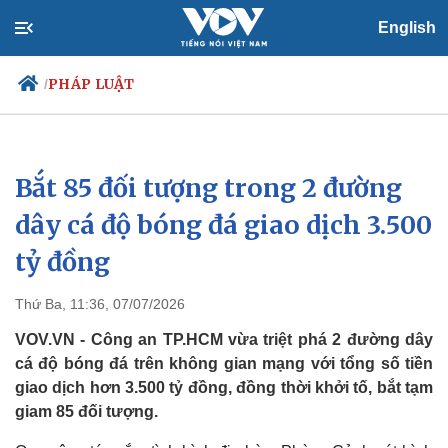
English
PHÁP LUẬT
/
Bắt 85 đối tượng trong 2 đường
Chính trị
Xã hội
Đảng
Tin 24h
dây cá độ bóng đá giao dịch 3.500
Tổ chức nhân sự
Dự báo thời tiết
tỷ đồng
Quốc hội
Giáo dục
Nhận diện sự thật
Dấu ấn VOV
Việc làm
Thứ Ba, 11:36, 07/07/2026
Biển đảo
VOV.VN - Công an TP.HCM vừa triệt phá 2 đường dây
cá độ bóng đá trên không gian mạng với tổng số tiền
giao dịch hơn 3.500 tỷ đồng, đồng thời khởi tố, bắt tạm
giam 85 đối tượng.