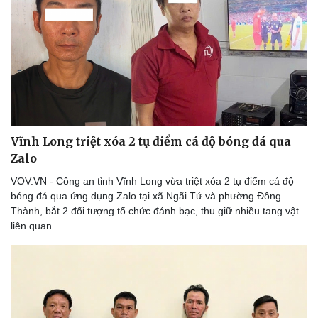
Thể thao
Ô tô - Xe máy
Bóng đá
Ô tô
Lịch thi đấu bóng đá
Xe máy
Thế giới thể thao
Tư vấn
eSports
Hậu trường
Vĩnh Long triệt xóa 2 tụ điểm cá độ bóng đá qua
Zalo
VOV.VN - Công an tỉnh Vĩnh Long vừa triệt xóa 2 tụ điểm cá độ
bóng đá qua ứng dụng Zalo tại xã Ngãi Tứ và phường Đông
Thành, bắt 2 đối tượng tổ chức đánh bạc, thu giữ nhiều tang vật
liên quan.