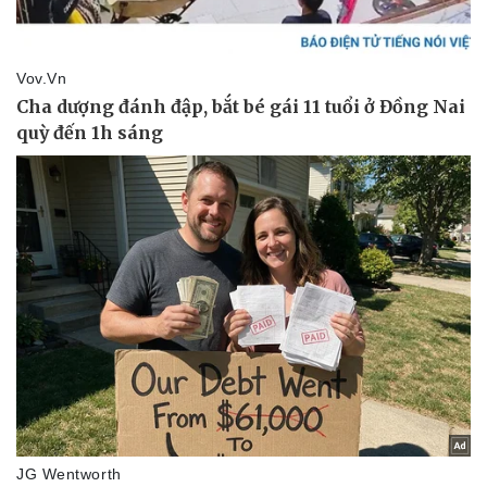
Vụ án
Vũ khí
Tin nóng
Việt Nam
Tư vấn luật
Phân tích