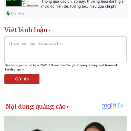
Thông qua các chỉ số này, thương hiệu đánh giá
Giá cà phê
mức độ hiển thị, tương tác, hiệu quả chi phí.
Viết bình luận
This site is protected by reCAPTCHA and the Google
Privacy Policy
and
Terms of
Service
apply.
Gửi tin