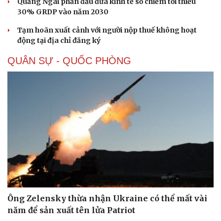
Quảng Ngãi phấn đấu đưa kinh tế số chiếm tối thiểu
30% GRDP vào năm 2030
Tạm hoãn xuất cảnh với người nộp thuế không hoạt
động tại địa chỉ đăng ký
QUÂN SỰ - QUỐC PHÒNG
Sức khỏe
Đời sống
Dinh dưỡng - món ngon
Nhà đẹp
Cây thuốc
Blog
Sản phụ khoa
Tình yêu - Gia đình
Nhi khoa
Nam khoa
Làm đẹp - giảm cân
Phòng mạch online
Ăn sạch sống khỏe
Ông Zelensky thừa nhận Ukraine có thể mất vài
năm để sản xuất tên lửa Patriot