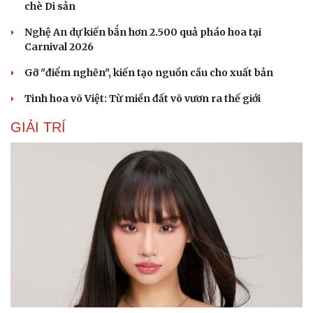
chè Di sản
Nghệ An dự kiến bắn hơn 2.500 quả pháo hoa tại
Carnival 2026
Gỡ "điểm nghẽn", kiến tạo nguồn cầu cho xuất bản
Tinh hoa võ Việt: Từ miền đất võ vươn ra thế giới
GIẢI TRÍ
Du lịch
Podcast
Tư vấn
Câu chuyện thời sự
Săn Tour
Đọc truyện đêm khuya
check-in
Cửa sổ tình yêu
Kể chuyện cho bé