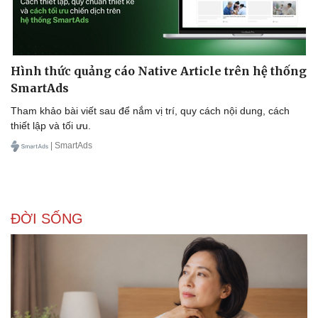
Doanh nghiệp
Công nghệ
Hình thức quảng cáo Native Article trên hệ thống
Thông tin doanh nghiệp
Sành điệu
SmartAds
Doanh nghiệp 24h
Tin Công nghệ
Tham khảo bài viết sau để nắm vị trí, quy cách nội dung, cách
Doanh nhân
Trải nghiệm
thiết lập và tối ưu.
Vì cộng đồng
Chuyển đổi số
| SmartAds
ĐỜI SỐNG