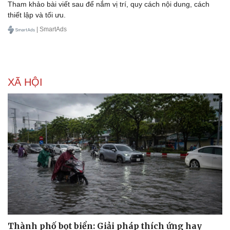
Văn hóa
Giải trí
Sân khấu - Điện ảnh
Nghệ sĩ
Văn học
Thời trang
Âm nhạc
Sao Việt
Di sản
Hình thức quảng cáo Native Article trên hệ thống
SmartAds
Tham khảo bài viết sau để nắm vị trí, quy cách nội dung, cách
thiết lập và tối ưu.
| SmartAds
XÃ HỘI