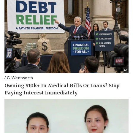
Pháp luật
Quân sự - Quốc phòng
Vụ án
Vũ khí
Tin nóng
Việt Nam
Tư vấn luật
Phân tích