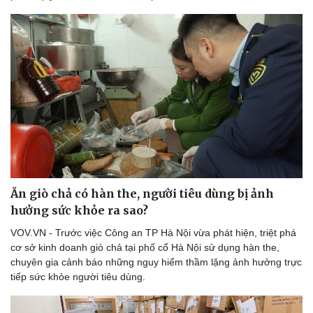
Ăn giò chả có hàn the, người tiêu dùng bị ảnh
hưởng sức khỏe ra sao?
VOV.VN - Trước việc Công an TP Hà Nội vừa phát hiện, triệt phá
Sức khỏe
Đời sống
cơ sở kinh doanh giò chả tại phố cổ Hà Nội sử dụng hàn the,
Dinh dưỡng - món ngon
Nhà đẹp
chuyên gia cảnh báo những nguy hiểm thầm lặng ảnh hưởng trực
Cây thuốc
Blog
tiếp sức khỏe người tiêu dùng.
Sản phụ khoa
Tình yêu - Gia đình
Nhi khoa