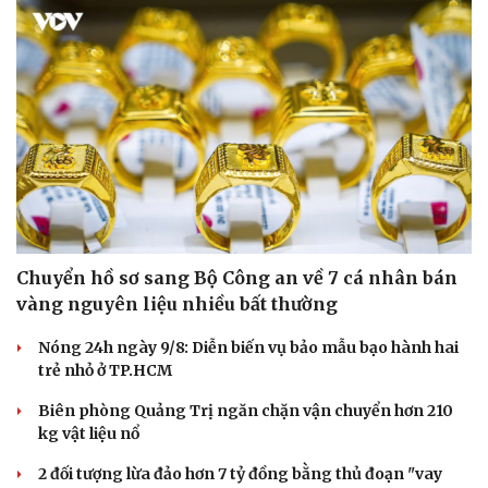
Biên phòng Quảng Trị ngăn chặn vận chuyển hơn 210
kg vật liệu nổ
2 đối tượng lừa đảo hơn 7 tỷ đồng bằng thủ đoạn "vay
đáo hạn ngân hàng"
Tạm giam cha dượng hành hạ, bắt bé gái 11 tuổi quỳ đến
1 giờ sáng
PHÁP LUẬT