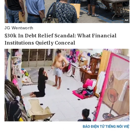
Thể thao
Ô tô - Xe máy
Bóng đá
Ô tô
Lịch thi đấu bóng đá
Xe máy
Thế giới thể thao
Tư vấn
eSports
Hậu trường