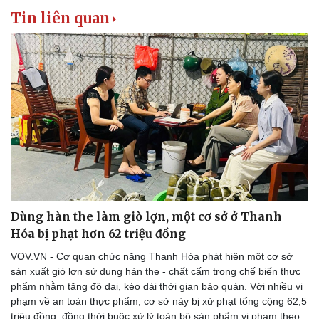
Tin liên quan
Doanh nghiệp
Công nghệ
Thông tin doanh nghiệp
Sành điệu
Doanh nghiệp 24h
Tin Công nghệ
Dùng hàn the làm giò lợn, một cơ sở ở Thanh
Doanh nhân
Trải nghiệm
Hóa bị phạt hơn 62 triệu đồng
Vì cộng đồng
Chuyển đổi số
VOV.VN - Cơ quan chức năng Thanh Hóa phát hiện một cơ sở
sản xuất giò lợn sử dụng hàn the - chất cấm trong chế biến thực
phẩm nhằm tăng độ dai, kéo dài thời gian bảo quản. Với nhiều vi
phạm về an toàn thực phẩm, cơ sở này bị xử phạt tổng cộng 62,5
triệu đồng, đồng thời buộc xử lý toàn bộ sản phẩm vi phạm theo