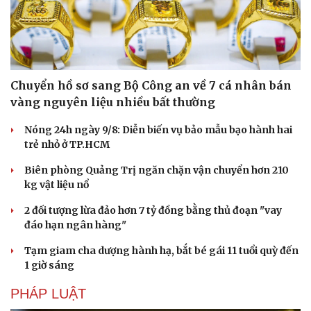
Thời tiết hôm nay 9/8: Bắc Bộ nắng nóng, chiều tối có
mưa dông
TIN NÓNG
Du lịch
Podcast
Tư vấn
Câu chuyện thời sự
Săn Tour
Đọc truyện đêm khuya
check-in
Cửa sổ tình yêu
Kể chuyện cho bé
Hạt giống tâm hồn
Chuyển hồ sơ sang Bộ Công an về 7 cá nhân bán
vàng nguyên liệu nhiều bất thường
Nóng 24h ngày 9/8: Diễn biến vụ bảo mẫu bạo hành hai
trẻ nhỏ ở TP.HCM