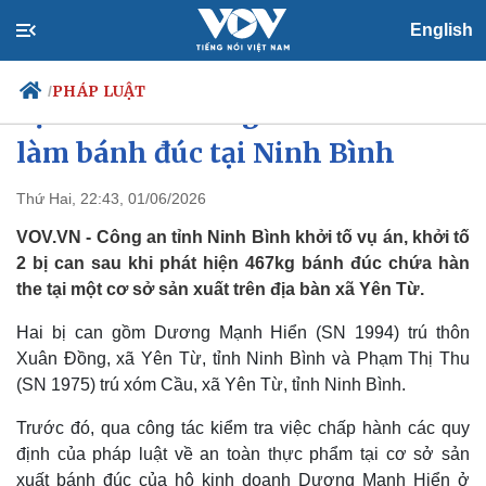
English
PHÁP LUẬT
/
Bị khởi tố vì dùng hàn the để
làm bánh đúc tại Ninh Bình
Thứ Hai, 22:43, 01/06/2026
Chính trị
Xã hội
Đảng
Tin 24h
VOV.VN - Công an tỉnh Ninh Bình khởi tố vụ án, khởi tố
Tổ chức nhân sự
Dự báo thời tiết
2 bị can sau khi phát hiện 467kg bánh đúc chứa hàn
Quốc hội
Giáo dục
the tại một cơ sở sản xuất trên địa bàn xã Yên Từ.
Nhận diện sự thật
Dấu ấn VOV
Việc làm
Hai bị can gồm Dương Mạnh Hiển (SN 1994) trú thôn
Biển đảo
Xuân Đồng, xã Yên Từ, tỉnh Ninh Bình và Phạm Thị Thu
(SN 1975) trú xóm Cầu, xã Yên Từ, tỉnh Ninh Bình.
Trước đó, qua công tác kiểm tra việc chấp hành các quy
định của pháp luật về an toàn thực phẩm tại cơ sở sản
xuất bánh đúc của hộ kinh doanh Dương Mạnh Hiển ở