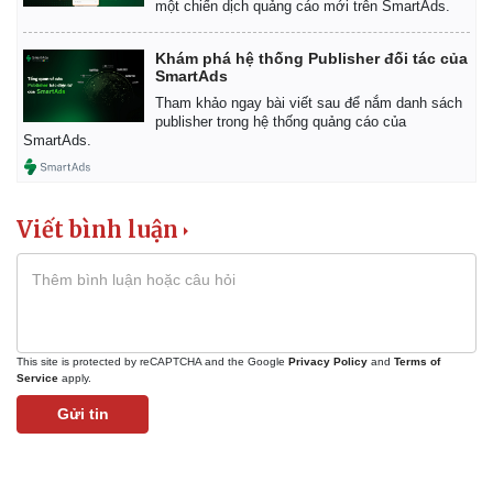
một chiến dịch quảng cáo mới trên SmartAds.
Khởi nghiệp
Tiêu dùng
Tỷ giá
Chứng khoán
Khám phá hệ thống Publisher đối tác của
SmartAds
Giá cà phê
Tham khảo ngay bài viết sau để nắm danh sách
publisher trong hệ thống quảng cáo của
SmartAds.
Viết bình luận
This site is protected by reCAPTCHA and the Google
Privacy Policy
and
Terms of
Service
apply.
Gửi tin