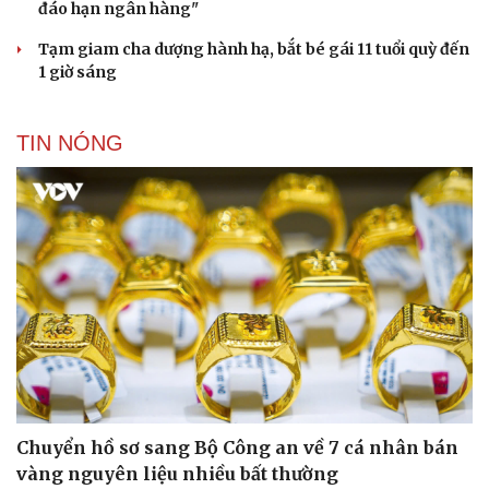
Chuyển hồ sơ sang Bộ Công an về 7 cá nhân bán
vàng nguyên liệu nhiều bất thường
Nóng 24h ngày 9/8: Diễn biến vụ bảo mẫu bạo hành hai
trẻ nhỏ ở TP.HCM
Biên phòng Quảng Trị ngăn chặn vận chuyển hơn 210
kg vật liệu nổ
2 đối tượng lừa đảo hơn 7 tỷ đồng bằng thủ đoạn "vay
đáo hạn ngân hàng"
Cải chính
Tạm giam cha dượng hành hạ, bắt bé gái 11 tuổi quỳ đến
1 giờ sáng
TIN NÓNG