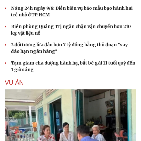
Chuyển hồ sơ sang Bộ Công an về 7 cá nhân bán
vàng nguyên liệu nhiều bất thường
Nóng 24h ngày 9/8: Diễn biến vụ bảo mẫu bạo hành hai
trẻ nhỏ ở TP.HCM
Biên phòng Quảng Trị ngăn chặn vận chuyển hơn 210
kg vật liệu nổ
2 đối tượng lừa đảo hơn 7 tỷ đồng bằng thủ đoạn "vay
đáo hạn ngân hàng"
Tạm giam cha dượng hành hạ, bắt bé gái 11 tuổi quỳ đến
1 giờ sáng