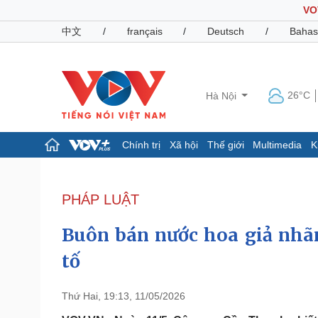
VO
中文
/
français
/
Deutsch
/
Bahas
26°C
Hà Nội
Chính trị
Xã hội
Thế giới
Multimedia
K
Chính trị
Xã hội
Đảng
Tin 24h
PHÁP LUẬT
Tổ chức nhân sự
Dự báo thời tiết
Quốc hội
Giáo dục
Buôn bán nước hoa giả nhãn
Nhận diện sự thật
Dấu ấn VOV
Việc làm
tố
Biển đảo
Pháp luật
Quân sự - Quốc phòng
Thứ Hai, 19:13, 11/05/2026
Vụ án
Vũ khí