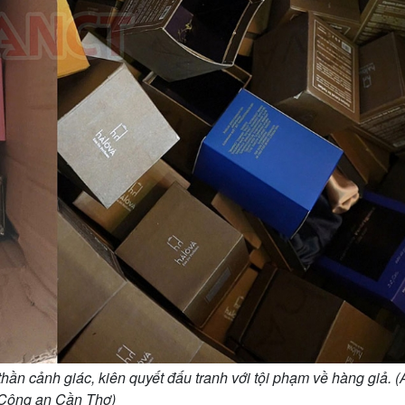
ần cảnh giác, kiên quyết đấu tranh với tội phạm về hàng giả. (
Công an Cần Thơ)