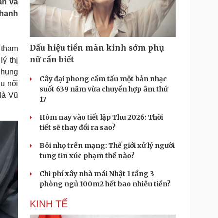
an và
Doanh nghiệp 24h
Tin Công nghệ
Thanh
Doanh nhân
Trải nghiệm
ì cộng đồng
Chuyển đổi số
Dấu hiệu tiền mãn kinh sớm phụ
 tham
u lịch
Podcast
nữ cần biết
ý thị
Tư vấn
Câu chuyện thời sự
Phụng
Săn Tour
Đọc truyện đêm khuya
Cây đại phong cầm tấu một bản nhạc
u nổi
heck-in
Cửa sổ tình yêu
suốt 639 năm vừa chuyển hợp âm thứ
là Vũ
Kể chuyện cho bé
17
Hạt giống tâm hồn
Hôm nay vào tiết lập Thu 2026: Thời
tiết sẽ thay đổi ra sao?
Bôi nhọ trên mạng: Thế giới xử lý người
tung tin xúc phạm thế nào?
Chi phí xây nhà mái Nhật 1 tầng 3
phòng ngủ 100m2 hết bao nhiêu tiền?
KINH TẾ