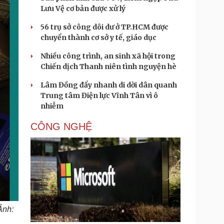
Lưu Vệ cơ bản được xử lý
56 trụ sở công dôi dư ở TP.HCM được
chuyển thành cơ sở y tế, giáo dục
Nhiều công trình, an sinh xã hội trong
Chiến dịch Thanh niên tình nguyện hè
Lâm Đồng đẩy nhanh di dời dân quanh
Trung tâm Điện lực Vĩnh Tân vì ô
nhiễm
CÔNG NGHỆ
Ảnh: