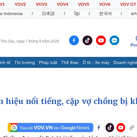
V1
VOV2
VOV3
VOV4
VOV5
VOV6
VOV GT
a Indonesia
/
日本語
/
ខ្មែរ
/
한국어
/
ພາ
Thứ Sáu, ngày 7 tháng 8 năm 2026
Po
inh tế
Thị trường
Pháp luật
Thể thao
Ô tô - Xe máy
Doanh nghi
Thế giới
Multimedia
K
Quan sát
Video
B
Cuộc sống đó đây
Ảnh
K
Hồ sơ
E-Magazine
 hiệu nổi tiếng, cặp vợ chồng bị k
Infographic
Thể thao
Ô tô - Xe máy
D
Bóng đá
Ô tô
T