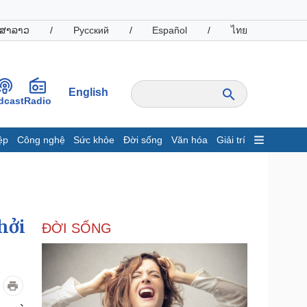
ສາລາວ
/
Русский
/
Español
/
ไทย
English
dcast
Radio
ệp
Công nghệ
Sức khỏe
Đời sống
Văn hóa
Giải trí
inh tế
Thị trường
ất động sản
Giá vàng
hởi nghiệp
Tiêu dùng
Tỷ giá
hởi
ĐỜI SỐNG
Chứng khoán
Giá cà phê
oanh nghiệp
Công nghệ
hông tin doanh nghiệp
Sành điệu