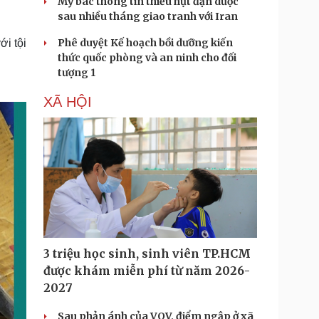
Mỹ bác thông tin thiếu hụt đạn dược
sau nhiều tháng giao tranh với Iran
Phê duyệt Kế hoạch bồi dưỡng kiến
ới tội
thức quốc phòng và an ninh cho đối
tượng 1
XÃ HỘI
3 triệu học sinh, sinh viên TP.HCM
được khám miễn phí từ năm 2026-
2027
Sau phản ánh của VOV, điểm ngập ở xã