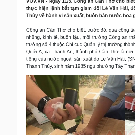
VOV.VN - Ngày 11/5, Công an Cần Thơ cho biết, 
Tin nóng
Việt Nam
thực hiện lệnh bắt tạm giam đối Lê Văn Hải, đ
Tư vấn luật
Phân tích
Thủy về hành vi sản xuất, buôn bán nước hoa g
Công an Cần Thơ cho biết, trước đó, qua công tá
Sức khỏe
Đời sống
nhũng, kinh tế, buôn lậu, môi trường Công an t
Dinh dưỡng - món ngon
Nhà đẹp
trường số 4 thuộc Chi cục Quản lý thị trường thà
Cây thuốc
Blog
Quới A, xã Thạnh An, thành phố Cần Thơ là nơi 
Sản phụ khoa
Tình yêu - Gia đình
tiếng của nước ngoài sản xuất do Lê Văn Hải, (
Nhi khoa
Thanh Thủy, sinh năm 1985 ngụ phường Tây Thạnh
Nam khoa
Làm đẹp - giảm cân
Phòng mạch online
Ăn sạch sống khỏe
Cải chính