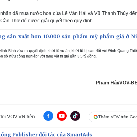
cá nhân đã mua nước hoa của Lê Văn Hải và Vũ Thanh Thủy đến 
 Cần Thơ để được giải quyết theo quy định.
ợng sản xuất hơn 10.000 sản phẩm mỹ phẩm giả ở N
inh Bình vừa ra quyết định khởi tố vụ án, khởi tố bị can đối với Đinh Quang Thi
 sở hữu công nghiệp” với tang vật trị giá gần 3,5 tỷ đồng.
Phạm Hải/VOV-Đ
 dõi VOV.VN trên
Thêm VOV trên Goo
ống Publisher đối tác của SmartAds