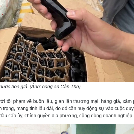
nước hoa giả. (Ảnh: công an Cần Thơ)
ới tội phạm về buôn lậu, gian lận thương mại, hàng giả, xâm
n trọng, mang tính lâu dài, do đó cần huy động sự vào cuộc quyế
g đầu cấp ủy, chính quyền địa phương, cộng đồng doanh nghiệp.