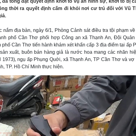
đã tống đạt quyết định khởi tố vụ án hình sự, khởi tố bị c
Lịch thi đấu bóng đá
Xe máy
ồng thời ra quyết định cấm đi khỏi nơi cư trú đối với Vũ 
Thế giới thể thao
Tư vấn
iả.
eSports
V
Hậu trường
c nắm địa bàn, ngày 6/1, Phòng Cảnh sát điều tra tội phạm về
Văn hóa
Giải trí
D
hành phố Cần Thơ phối hợp Công an xã Thạnh An, Đội Quản l
Sân khấu - Điện ảnh
Nghệ sĩ
nh phố Cần Thơ tiến hành khám xét khẩn cấp 3 địa điểm tại ấp 
Văn học
Thời trang
sản xuất, buôn bán hàng giả là nước hoa mang các nhãn hiệ
Âm nhạc
Sao Việt
c
SN 1973), ngụ ấp Phụng Quới, xã Thạnh An, TP Cần Thơ và vợ 
Di sản
, TP. Hồ Chí Minh thực hiện.