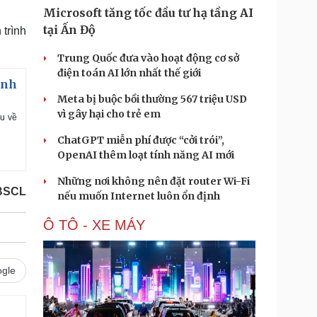
Microsoft tăng tốc đầu tư hạ tầng AI
tại Ấn Độ
trình
Trung Quốc đưa vào hoạt động cơ sở
điện toán AI lớn nhất thế giới
inh
Meta bị buộc bồi thường 567 triệu USD
vì gây hại cho trẻ em
ều về
ChatGPT miễn phí được “cởi trói”,
OpenAI thêm loạt tính năng AI mới
Những nơi không nên đặt router Wi-Fi
BSCL
nếu muốn Internet luôn ổn định
Ô TÔ - XE MÁY
gle