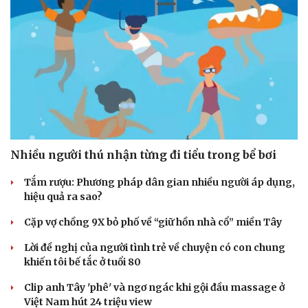
Vì cộng đồng
Chuyển đổi số
Nhiều người thú nhận từng đi tiểu trong bể bơi
Tắm rượu: Phương pháp dân gian nhiều người áp dụng,
hiệu quả ra sao?
Cặp vợ chồng 9X bỏ phố về “giữ hồn nhà cổ” miền Tây
Lời đề nghị của người tình trẻ về chuyện có con chung
khiến tôi bế tắc ở tuổi 80
Clip anh Tây 'phê' và ngơ ngác khi gội đầu massage ở
Việt Nam hút 24 triệu view