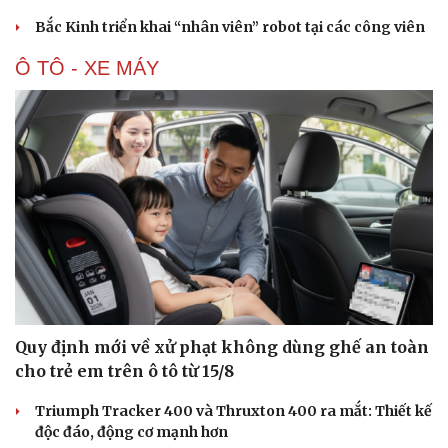
Bắc Kinh triển khai “nhân viên” robot tại các công viên
Văn hóa
Giải trí
Ô TÔ - XE MÁY
Sân khấu - Điện ảnh
Nghệ sĩ
Văn học
Thời trang
Âm nhạc
Sao Việt
Di sản
Quy định mới về xử phạt không dùng ghế an toàn
cho trẻ em trên ô tô từ 15/8
Triumph Tracker 400 và Thruxton 400 ra mắt: Thiết kế
độc đáo, động cơ mạnh hơn