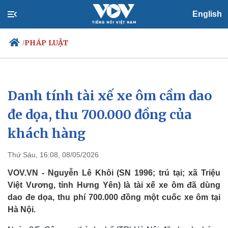
English
PHÁP LUẬT
/
Danh tính tài xế xe ôm cầm dao
Chính trị
Xã hội
Đảng
Tin 24h
đe dọa, thu 700.000 đồng của
Tổ chức nhân sự
Dự báo thời tiết
khách hàng
Quốc hội
Giáo dục
Nhận diện sự thật
Dấu ấn VOV
Việc làm
Thứ Sáu, 16:08, 08/05/2026
Biển đảo
VOV.VN - Nguyễn Lê Khôi (SN 1996; trú tại; xã Triệu
Việt Vương, tỉnh Hưng Yên) là tài xế xe ôm đã dùng
dao đe dọa, thu phí 700.000 đồng một cuốc xe ôm tại
Hà Nội.