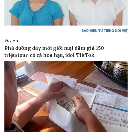
Pháp luật
Quân sự - Quốc phòng
Vụ án
Vũ khí
Tin nóng
Việt Nam
Tư vấn luật
Phân tích