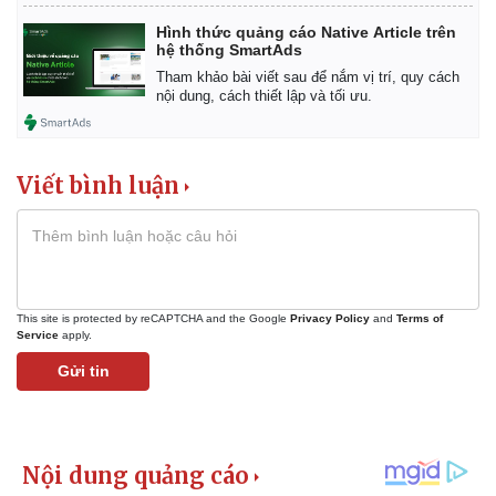
Hình thức quảng cáo Native Article trên
hệ thống SmartAds
Tham khảo bài viết sau để nắm vị trí, quy cách
nội dung, cách thiết lập và tối ưu.
Viết bình luận
Kinh tế
Thị trường
This site is protected by reCAPTCHA and the Google
Privacy Policy
and
Terms of
Service
apply.
Bất động sản
Giá vàng
Khởi nghiệp
Tiêu dùng
Gửi tin
Tỷ giá
Chứng khoán
Giá cà phê