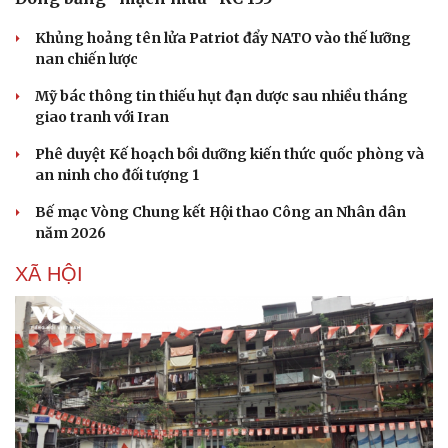
Cây thuốc
Blog
Sản phụ khoa
Tình yêu - Gia đình
Khủng hoảng tên lửa Patriot đẩy NATO vào thế lưỡng
Nhi khoa
nan chiến lược
Nam khoa
Làm đẹp - giảm cân
Mỹ bác thông tin thiếu hụt đạn dược sau nhiều tháng
Phòng mạch online
giao tranh với Iran
Ăn sạch sống khỏe
Phê duyệt Kế hoạch bồi dưỡng kiến thức quốc phòng và
an ninh cho đối tượng 1
Bế mạc Vòng Chung kết Hội thao Công an Nhân dân
năm 2026
XÃ HỘI