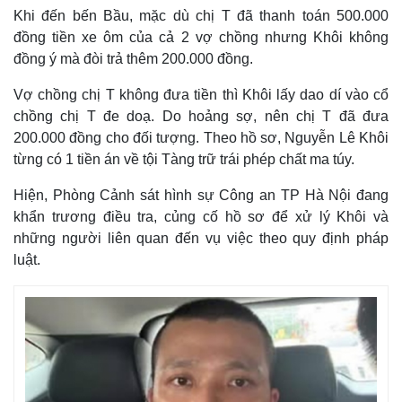
Khi đến bến Bầu, mặc dù chị T đã thanh toán 500.000
đồng tiền xe ôm của cả 2 vợ chồng nhưng Khôi không
đồng ý mà đòi trả thêm 200.000 đồng.
Vợ chồng chị T không đưa tiền thì Khôi lấy dao dí vào cổ
chồng chị T đe doạ. Do hoảng sợ, nên chị T đã đưa
200.000 đồng cho đối tượng. Theo hồ sơ, Nguyễn Lê Khôi
từng có 1 tiền án về tội Tàng trữ trái phép chất ma túy.
Hiện, Phòng Cảnh sát hình sự Công an TP Hà Nội đang
khẩn trương điều tra, củng cố hồ sơ để xử lý Khôi và
Thế giới
Multimedia
những người liên quan đến vụ việc theo quy định pháp
Quan sát
Video
luật.
Cuộc sống đó đây
Ảnh
Hồ sơ
E-Magazine
Infographic