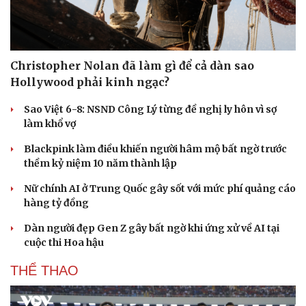
Du lịch
Podcast
Christopher Nolan đã làm gì để cả dàn sao
Tư vấn
Câu chuyện thời sự
Hollywood phải kinh ngạc?
Săn Tour
Đọc truyện đêm khuya
check-in
Cửa sổ tình yêu
Sao Việt 6-8: NSND Công Lý từng đề nghị ly hôn vì sợ
Kể chuyện cho bé
làm khổ vợ
Hạt giống tâm hồn
Blackpink làm điều khiến người hâm mộ bất ngờ trước
thềm kỷ niệm 10 năm thành lập
Nữ chính AI ở Trung Quốc gây sốt với mức phí quảng cáo
hàng tỷ đồng
Dàn người đẹp Gen Z gây bất ngờ khi ứng xử về AI tại
cuộc thi Hoa hậu
THỂ THAO