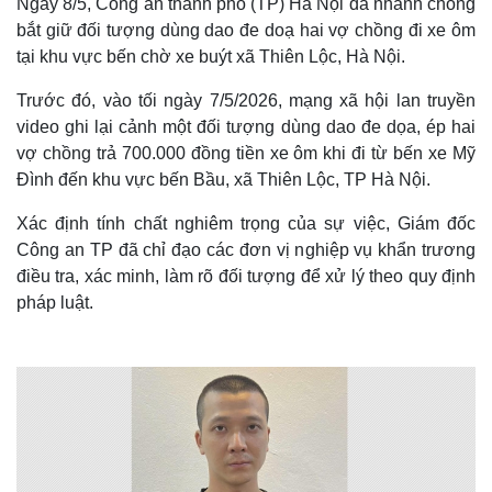
Ngày 8/5, Công an thành phố (TP) Hà Nội đã nhanh chóng
bắt giữ đối tượng dùng dao đe doạ hai vợ chồng đi xe ôm
tại khu vực bến chờ xe buýt xã Thiên Lộc, Hà Nội.
Trước đó, vào tối ngày 7/5/2026, mạng xã hội lan truyền
video ghi lại cảnh một đối tượng dùng dao đe dọa, ép hai
vợ chồng trả 700.000 đồng tiền xe ôm khi đi từ bến xe Mỹ
Đình đến khu vực bến Bầu, xã Thiên Lộc, TP Hà Nội.
Xác định tính chất nghiêm trọng của sự việc, Giám đốc
Công an TP đã chỉ đạo các đơn vị nghiệp vụ khẩn trương
điều tra, xác minh, làm rõ đối tượng để xử lý theo quy định
pháp luật.