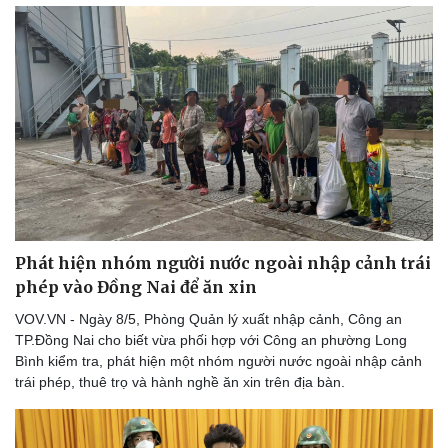
Phát hiện nhóm người nước ngoài nhập cảnh trái
phép vào Đồng Nai để ăn xin
VOV.VN - Ngày 8/5, Phòng Quản lý xuất nhập cảnh, Công an
Thể thao
Ô tô - Xe máy
TP.Đồng Nai cho biết vừa phối hợp với Công an phường Long
Bóng đá
Ô tô
Bình kiểm tra, phát hiện một nhóm người nước ngoài nhập cảnh
Lịch thi đấu bóng đá
Xe máy
trái phép, thuê trọ và hành nghề ăn xin trên địa bàn.
Thế giới thể thao
Tư vấn
eSports
Hậu trường