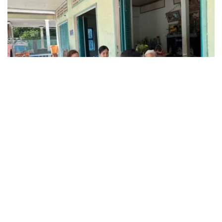
Truy tố tài xế xe tải vụ nữ sinh tử vong ở Vĩnh
Long
Đối tượng điều hành tổ chức phản động núp bóng tôn
giáo lĩnh án 7 năm 6 tháng tù
Vụ gian lận thi tại Tuyên Quang: Khởi tố thêm 2 người,
nâng tổng số lên 29 bị can
Đoàn Bảo Châu bị phạt 7 năm tù về hành vi tuyên truyền
chống Nhà nước