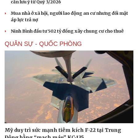
cần lưu ý từ Quý 3/2026
Mua nhà ở xã hội, người lao động an cư nhưng đối mặt
áp lực trả nợ
Ninh Bình đầu tư 502 tỷ đồng xây chung cư cho thuê
QUÂN SỰ - QUỐC PHÒNG
Sức khỏe
Đời sống
Mỹ duy trì sức mạnh tiêm kích F-22 tại Trung
Dinh dưỡng - món ngon
Nhà đẹp
Đông bằng “mạch máu” KC-135