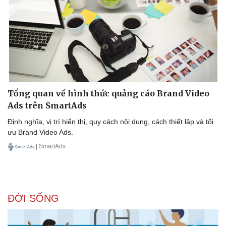
Tổng quan về hình thức quảng cáo Brand Video
Ads trên SmartAds
Định nghĩa, vị trí hiển thị, quy cách nội dung, cách thiết lập và tối
ưu Brand Video Ads.
| SmartAds
Doanh nghiệp
Công nghệ
ĐỜI SỐNG
Thông tin doanh nghiệp
Sành điệu
Doanh nghiệp 24h
Tin Công nghệ
Doanh nhân
Trải nghiệm