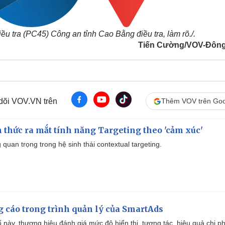
u tra (PC45) Công an tỉnh Cao Bằng điều tra, làm rõ./.
Tiến Cường/VOV-Đôn
 dõi VOV.VN trên
Thêm VOV trên Goo
thức ra mắt tính năng Targeting theo 'cảm xúc'
quan trọng trong hệ sinh thái contextual targeting.
g cáo trong trình quản lý của SmartAds
 này, thương hiệu đánh giá mức độ hiển thị, tương tác, hiệu quả chi ph