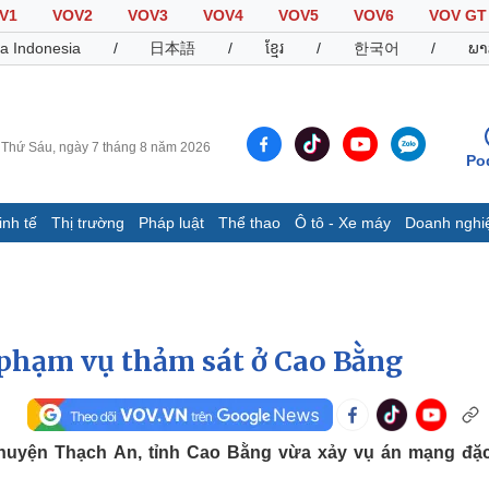
V1
VOV2
VOV3
VOV4
VOV5
VOV6
VOV GT
a Indonesia
/
日本語
/
ខ្មែរ
/
한국어
/
ພາ
Thứ Sáu, ngày 7 tháng 8 năm 2026
Po
inh tế
Thị trường
Pháp luật
Thể thao
Ô tô - Xe máy
Doanh nghi
Thế giới
Multimedia
K
Quan sát
Video
B
Cuộc sống đó đây
Ảnh
K
Hồ sơ
E-Magazine
 phạm vụ thảm sát ở Cao Bằng
Infographic
Thể thao
Ô tô - Xe máy
D
huyện Thạch An, tỉnh Cao Bằng vừa xảy vụ án mạng đặc
Bóng đá
Ô tô
T