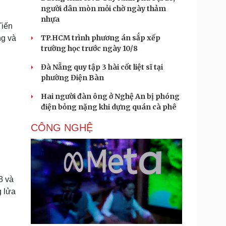
người dân mòn mỏi chờ ngày thảm
nhựa
Tiến
TP.HCM trình phương án sắp xếp
ng và
trường học trước ngày 10/8
Đà Nẵng quy tập 3 hài cốt liệt sĩ tại
phường Điện Bàn
Hai người đàn ông ở Nghệ An bị phóng
điện bỏng nặng khi dựng quán cà phê
CÔNG NGHỆ
8 và
g lửa