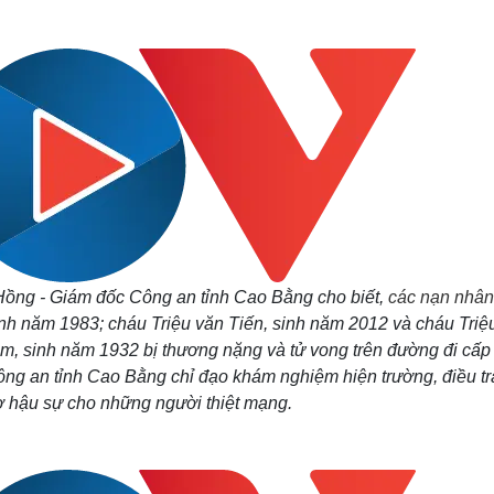
Lịch thi đấu bóng đá
Xe máy
Thế giới thể thao
Tư vấn
eSports
V
Hậu trường
Văn hóa
Giải trí
D
Sân khấu - Điện ảnh
Nghệ sĩ
Văn học
Thời trang
Âm nhạc
Sao Việt
c
Di sản
Hồng - Giám đốc Công an tỉnh Cao Bằng cho biết,
các nạn nhân 
inh năm 1983; cháu Triệu văn Tiến, sinh năm 2012 và cháu Triệ
m, sinh năm 1932 bị thương nặng và tử vong trên đường đi cấp
ng an tỉnh Cao Bằng chỉ đạo khám nghiệm hiện trường, điều tr
trợ hậu sự cho những người thiệt mạng.