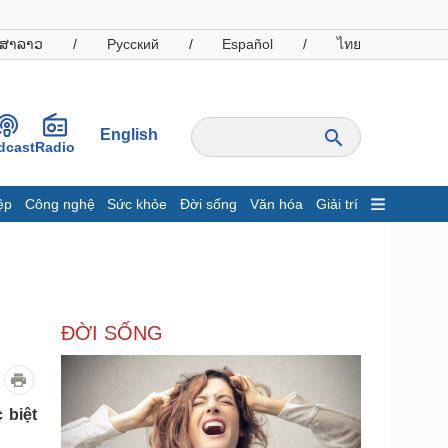
ສາລາວ
/
Русский
/
Español
/
ไทย
English
dcast
Radio
ệp
Công nghệ
Sức khỏe
Đời sống
Văn hóa
Giải trí
inh tế
Thị trường
ất động sản
Giá vàng
hởi nghiệp
Tiêu dùng
Tỷ giá
ĐỜI SỐNG
Chứng khoán
Giá cà phê
oanh nghiệp
Công nghệ
 biệt
hông tin doanh nghiệp
Sành điệu