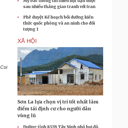
Mỹ bác thông tin thiếu hụt đạn dược
sau nhiều tháng giao tranh với Iran
Phê duyệt Kế hoạch bồi dưỡng kiến
thức quốc phòng và an ninh cho đối
tượng 1
XÃ HỘI
 Coi
Sơn La lựa chọn vị trí tốt nhất làm
điểm tái định cư cho người dân
vùng lũ
Đường tỉnh 837B Tây Ninh phủ bụi đỏ,