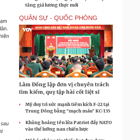
tăng giá lương thực mới
QUÂN SỰ - QUỐC PHÒNG
phạm
dân.
hiện
Lâm Đồng lập đơn vị chuyên trách
tìm kiếm, quy tập hài cốt liệt sĩ
Mỹ duy trì sức mạnh tiêm kích F-22 tại
Trung Đông bằng “mạch máu” KC-135
Khủng hoảng tên lửa Patriot đẩy NATO
,
sau
vào thế lưỡng nan chiến lược
hị