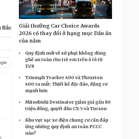
Giải thưởng Car Choice Awards
g Bắc
2026 có thay đổi ở hạng mục Dấu ấn
của năm
Quy định mới về xử phạt không dùng
ghế an toàn cho trẻ em trên ô tô từ
gle
15/8
Triumph Tracker 400 và Thruxton
400 ra mắt: Thiết kế độc đáo, động cơ
mạnh hơn
Mitsubishi Destinator giảm giá gần 80
triệu đồng, quyết đấu CX-5 và Tucson
Khu vực sạc xe điện chung cư cần đáp
ứng những quy định an toàn PCCC
nào?
í.