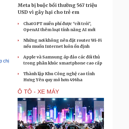
Meta bị buộc bồi thường 567 triệu
USD vì gây hại cho trẻ em
ChatGPT miễn phí được “cởi trói”,
OpenAI thêm loạt tính năng AI mới
Những nơi không nên đặt router Wi-Fi
nếu muốn Internet luôn ổn định
Apple và Samsung áp đảo các đối thủ
 chị
trong phân khúc smartphone cao cấp
Thành lập Khu Công nghệ cao tỉnh
Hưng Yên quy mô hơn 496ha
Ô TÔ - XE MÁY