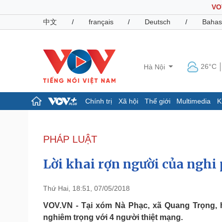
VO
中文
/
français
/
Deutsch
/
Bahas
26°C
Hà Nội
Chính trị
Xã hội
Thế giới
Multimedia
K
Chính trị
Xã hội
Đảng
Tin 24h
PHÁP LUẬT
Tổ chức nhân sự
Dự báo thời tiết
Quốc hội
Giáo dục
Lời khai rợn người của nghi
Nhận diện sự thật
Dấu ấn VOV
Việc làm
Biển đảo
Thứ Hai, 18:51, 07/05/2018
Pháp luật
Quân sự - Quốc phòng
VOV.VN - Tại xóm Nà Phạc, xã Quang Trọng, 
nghiêm trọng với 4 người thiệt mạng.
Vụ án
Vũ khí