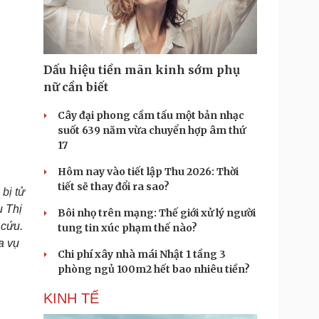
Doanh nghiệp 24h
Tin Công nghệ
Doanh nhân
Trải nghiệm
ì cộng đồng
Chuyển đổi số
Dấu hiệu tiền mãn kinh sớm phụ
u lịch
Podcast
nữ cần biết
Tư vấn
Câu chuyện thời sự
Săn Tour
Đọc truyện đêm khuya
Cây đại phong cầm tấu một bản nhạc
heck-in
Cửa sổ tình yêu
suốt 639 năm vừa chuyển hợp âm thứ
Kể chuyện cho bé
17
Hạt giống tâm hồn
Hôm nay vào tiết lập Thu 2026: Thời
tiết sẽ thay đổi ra sao?
bị tử
u Thị
Bôi nhọ trên mạng: Thế giới xử lý người
 cứu.
tung tin xúc phạm thế nào?
a vụ
Chi phí xây nhà mái Nhật 1 tầng 3
phòng ngủ 100m2 hết bao nhiêu tiền?
KINH TẾ