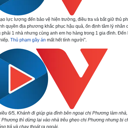
ạo lực lượng đến bảo vệ hiện trường, điều tra và bắt giữ thủ 
ính quyền địa phương khắc phục hậu quả, ổn định tâm lý nhân 
g phải 1 nhà nhưng cùng anh em họ hàng trong 1 gia đình. Đến 
hiếp.
Thủ phạm gây án
mất hết tính người”.
hiều 6/5, Khánh đi giúp gia đình bên ngoại chị Phương làm nhà
ị Phương thì dừng lại vào nhà trêu ghẹo chị Phương nhưng bị c
g trả và chạy thoát ra ngoài.