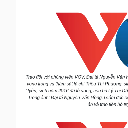
Tin nóng
Việt Nam
Tư vấn luật
Phân tích
Sức khỏe
Đời sống
Dinh dưỡng - món ngon
Nhà đẹp
Cây thuốc
Blog
Sản phụ khoa
Tình yêu - Gia đình
Nhi khoa
Nam khoa
Làm đẹp - giảm cân
Phòng mạch online
Trao đổi với phóng viên VOV, Đại tá Nguyễn Văn 
Ăn sạch sống khỏe
vong
trong vụ thảm sát là chị Triệu Thị Phương, s
Cải chính
Uyên, sinh năm 2016 đã tử vong, còn bà Lý Thị Dâ
Trong ảnh: Đại tá Nguyễn Văn Hồng, Giám đốc cô
án và trao tiền hỗ 