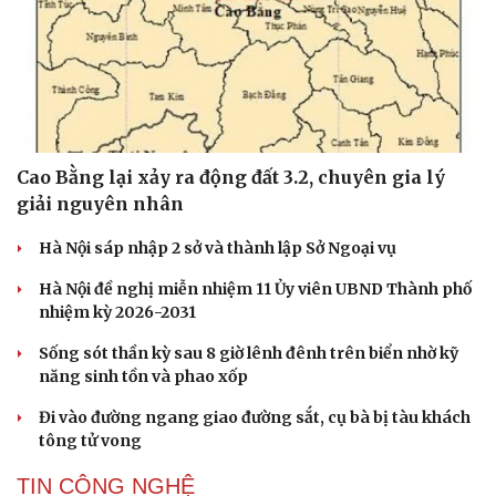
Cao Bằng lại xảy ra động đất 3.2, chuyên gia lý
giải nguyên nhân
Hà Nội sáp nhập 2 sở và thành lập Sở Ngoại vụ
Hà Nội đề nghị miễn nhiệm 11 Ủy viên UBND Thành phố
nhiệm kỳ 2026-2031
Sống sót thần kỳ sau 8 giờ lênh đênh trên biển nhờ kỹ
năng sinh tồn và phao xốp
Đi vào đường ngang giao đường sắt, cụ bà bị tàu khách
tông tử vong
TIN CÔNG NGHỆ