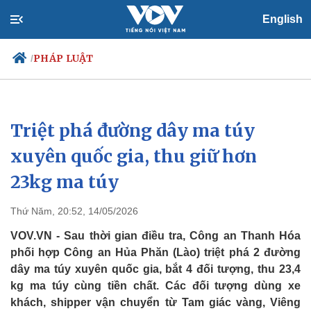
English
PHÁP LUẬT
/
Triệt phá đường dây ma túy
Chính trị
Xã hội
Đảng
Tin 24h
xuyên quốc gia, thu giữ hơn
Tổ chức nhân sự
Dự báo thời tiết
23kg ma túy
Quốc hội
Giáo dục
Nhận diện sự thật
Dấu ấn VOV
Việc làm
Thứ Năm, 20:52, 14/05/2026
Biển đảo
VOV.VN - Sau thời gian điều tra, Công an Thanh Hóa
phối hợp Công an Hủa Phăn (Lào) triệt phá 2 đường
dây ma túy xuyên quốc gia, bắt 4 đối tượng, thu 23,4
kg ma túy cùng tiền chất. Các đối tượng dùng xe
khách, shipper vận chuyển từ Tam giác vàng, Viêng