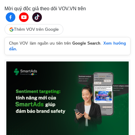
Mời quý độc giả theo dõi VOV.VN trên
Thêm VOV trên Google
Chọn VOV làm nguồn ưu tiên trên
Google Search
.
Xem hướng
dẫn.
Kinh tế
Thị trường
Bất động sản
Giá vàng
Khởi nghiệp
Tiêu dùng
Tỷ giá
Chứng khoán