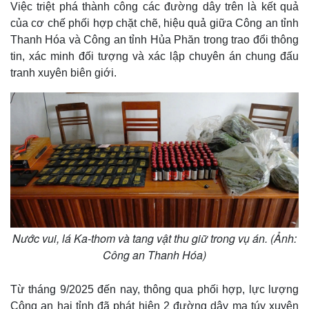
Việc triệt phá thành công các đường dây trên là kết quả
của cơ chế phối hợp chặt chẽ, hiệu quả giữa Công an tỉnh
Thanh Hóa và Công an tỉnh Hủa Phăn trong trao đổi thông
tin, xác minh đối tượng và xác lập chuyên án chung đấu
tranh xuyên biên giới.
Thế giới
Multimedia
Quan sát
Video
Cuộc sống đó đây
Ảnh
Nước vui, lá Ka-thom và tang vật thu giữ trong vụ án. (Ảnh:
Hồ sơ
E-Magazine
Công an Thanh Hóa)
Infographic
Từ tháng 9/2025 đến nay, thông qua phối hợp, lực lượng
Công an hai tỉnh đã phát hiện 2 đường dây ma túy xuyên