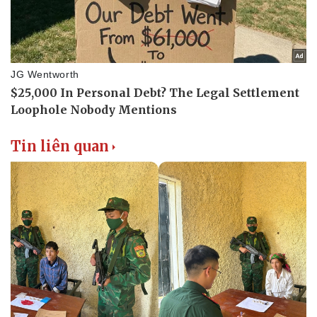
Thể thao
Ô tô - Xe máy
Bóng đá
Ô tô
Lịch thi đấu bóng đá
Xe máy
Thế giới thể thao
Tư vấn
eSports
Hậu trường
Tin liên quan