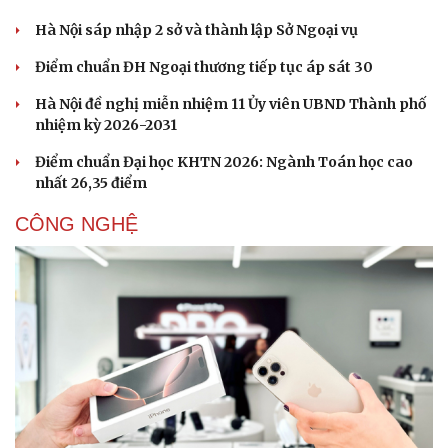
Hà Nội sáp nhập 2 sở và thành lập Sở Ngoại vụ
Điểm chuẩn ĐH Ngoại thương tiếp tục áp sát 30
Hà Nội đề nghị miễn nhiệm 11 Ủy viên UBND Thành phố
nhiệm kỳ 2026-2031
Điểm chuẩn Đại học KHTN 2026: Ngành Toán học cao
nhất 26,35 điểm
CÔNG NGHỆ
Văn hóa
Giải trí
Sân khấu - Điện ảnh
Nghệ sĩ
Văn học
Thời trang
Âm nhạc
Sao Việt
Di sản