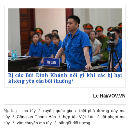
Bị cáo Bùi Đình Khánh nói gì khi các bị hại
không yêu cầu bồi thường?
Lê Hải/VOV.VN
Tag:
ma túy
xuyên quốc gia
triệt phá đường dây ma
túy
Công an Thanh Hóa
hợp tác Việt Lào
tội phạm ma
túy
vận chuyển ma túy
bắt giữ đối tượng