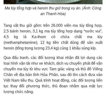
Ma túy tổng hợp và heroin thu giữ trong vụ án. (Ảnh: Công
an Thanh Hóa)
Tang vật thu giữ gồm: trên 26.000 viên ma túy tổng hợp,
2,5 bánh heroin, 3,1 kg ma túy tổng hợp dạng “nước vui”,
4,5 kg lá Ka-thom có chứa chất ma túy
(methamphetamine), 12 kg tiền chất dùng để sản xuất
heroin (tổng trọng lượng 23,4 kg) cùng 1 khẩu súng kíp.
Qua đấu tranh, các đối tượng khai nhận đã lợi dụng các
loại hình vận tải như xe khách, dịch vụ chuyển phát để vận
chuyển ma túy từ khu vực Tam giác vàng và thủ đô Viêng
Chăn về địa bàn tỉnh Hủa Phăn, sau đó tìm cách đưa vào
Việt Nam tiêu thụ. Quá trình hoạt động, các đối tượng liên
tục thay đổi phương thức, thủ đoạn nhằm qua mặt lực
lượng chức năng.