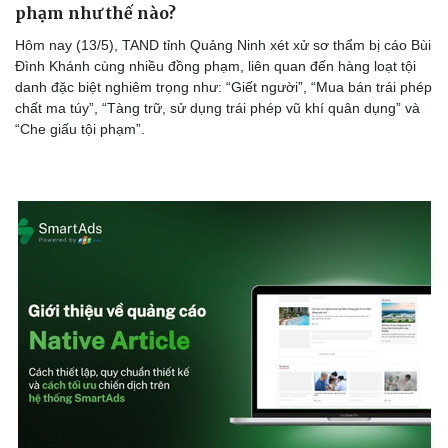
phạm như thế nào?
Hôm nay (13/5), TAND tỉnh Quảng Ninh xét xử sơ thẩm bị cáo Bùi
Đình Khánh cùng nhiều đồng phạm, liên quan đến hàng loạt tội
danh đặc biệt nghiêm trọng như: “Giết người”, “Mua bán trái phép
Doanh nghiệp
Công nghệ
chất ma túy”, “Tàng trữ, sử dụng trái phép vũ khí quân dụng” và
Thông tin doanh nghiệp
Sành điệu
“Che giấu tội phạm”.
Doanh nghiệp 24h
Tin Công nghệ
Doanh nhân
Trải nghiệm
Vì cộng đồng
Chuyển đổi số