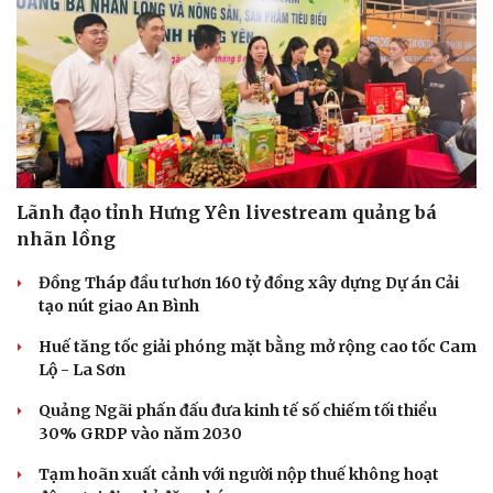
Sức khỏe
Đời sống
Dinh dưỡng - món ngon
Nhà đẹp
Lãnh đạo tỉnh Hưng Yên livestream quảng bá
Cây thuốc
Blog
nhãn lồng
Sản phụ khoa
Tình yêu - Gia đình
Nhi khoa
Đồng Tháp đầu tư hơn 160 tỷ đồng xây dựng Dự án Cải
Nam khoa
tạo nút giao An Bình
Làm đẹp - giảm cân
Phòng mạch online
Huế tăng tốc giải phóng mặt bằng mở rộng cao tốc Cam
Ăn sạch sống khỏe
Lộ - La Sơn
Quảng Ngãi phấn đấu đưa kinh tế số chiếm tối thiểu
30% GRDP vào năm 2030
Tạm hoãn xuất cảnh với người nộp thuế không hoạt