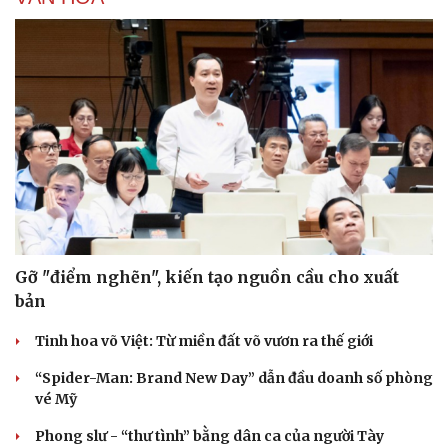
Gỡ "điểm nghẽn", kiến tạo nguồn cầu cho xuất
bản
Tinh hoa võ Việt: Từ miền đất võ vươn ra thế giới
Du lịch
Podcast
“Spider-Man: Brand New Day” dẫn đầu doanh số phòng
Tư vấn
Câu chuyện thời sự
vé Mỹ
Săn Tour
Đọc truyện đêm khuya
check-in
Cửa sổ tình yêu
Phong slư - “thư tình” bằng dân ca của người Tày
Kể chuyện cho bé