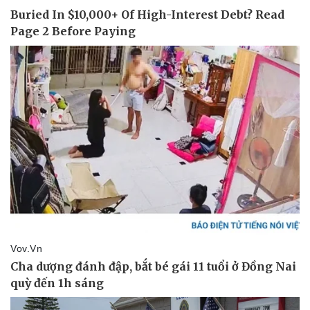
Vụ án
Vũ khí
Tin nóng
Việt Nam
Tư vấn luật
Phân tích