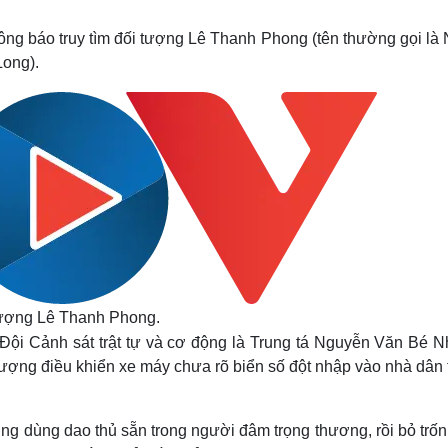
Lịch thi đấu bóng đá
Xe máy
Thế giới thể thao
Tư vấn
g báo truy tìm đối tượng Lê Thanh Phong (tên thường gọi là N
eSports
V
Long).
Hậu trường
Văn hóa
Giải trí
D
Sân khấu - Điện ảnh
Nghệ sĩ
Văn học
Thời trang
Âm nhạc
Sao Việt
c
Di sản
tượng Lê Thanh Phong.
 Đội Cảnh sát trật tự và cơ động là Trung tá Nguyễn Văn Bé N
ợng điều khiển xe máy chưa rõ biển số đột nhập vào nhà dân t
ượng dùng dao thủ sẵn trong người đâm trọng thương, rồi bỏ trố