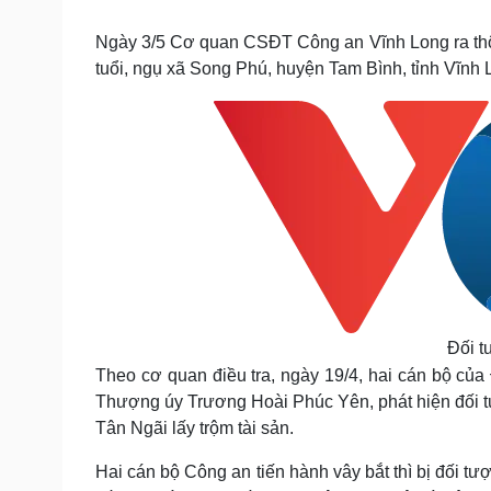
Tin nóng
Việt Nam
Tư vấn luật
Phân tích
Ngày 3/5 Cơ quan CSĐT Công an Vĩnh Long ra thôn
tuổi, ngụ xã Song Phú, huyện Tam Bình, tỉnh Vĩnh 
Sức khỏe
Đời sống
Dinh dưỡng - món ngon
Nhà đẹp
Cây thuốc
Blog
Sản phụ khoa
Tình yêu - Gia đình
Nhi khoa
Nam khoa
Làm đẹp - giảm cân
Phòng mạch online
Ăn sạch sống khỏe
Cải chính
Đối 
Theo cơ quan điều tra, ngày 19/4, hai cán bộ của
Thượng úy Trương Hoài Phúc Yên, phát hiện đối tư
Tân Ngãi lấy trộm tài sản.
Hai cán bộ Công an tiến hành vây bắt thì bị đối t