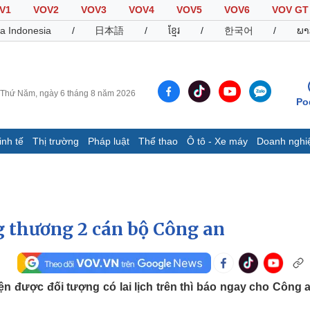
V1
VOV2
VOV3
VOV4
VOV5
VOV6
VOV GT
a Indonesia
/
日本語
/
ខ្មែរ
/
한국어
/
ພາ
Thứ Năm, ngày 6 tháng 8 năm 2026
Po
inh tế
Thị trường
Pháp luật
Thể thao
Ô tô - Xe máy
Doanh nghi
Thế giới
Multimedia
K
Quan sát
Video
B
Cuộc sống đó đây
Ảnh
K
Hồ sơ
E-Magazine
g thương 2 cán bộ Công an
Infographic
Thể thao
Ô tô - Xe máy
D
ện được đối tượng có lai lịch trên thì báo ngay cho Công 
Bóng đá
Ô tô
T