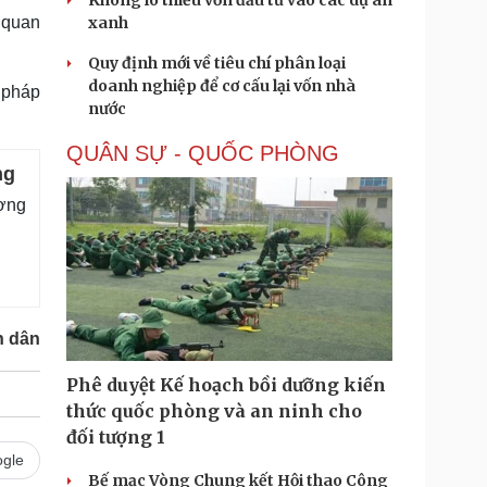
Không lo thiếu vốn đầu tư vào các dự án
 quan
xanh
Quy định mới về tiêu chí phân loại
doanh nghiệp để cơ cấu lại vốn nhà
 pháp
nước
QUÂN SỰ - QUỐC PHÒNG
ng
ợng
n dân
Phê duyệt Kế hoạch bồi dưỡng kiến
thức quốc phòng và an ninh cho
đối tượng 1
gle
Bế mạc Vòng Chung kết Hội thao Công