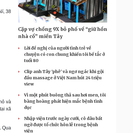
Doanh nghiệp 24h
Tin Công nghệ
Doanh nhân
Trải nghiệm
í, 38
ì cộng đồng
Chuyển đổi số
Cặp vợ chồng 9X bỏ phố về “giữ hồn
u lịch
Podcast
nhà cổ” miền Tây
Tư vấn
Câu chuyện thời sự
Săn Tour
Đọc truyện đêm khuya
Lời đề nghị của người tình trẻ về
heck-in
Cửa sổ tình yêu
chuyện có con chung khiến tôi bế tắc ở
Kể chuyện cho bé
tuổi 80
Hạt giống tâm hồn
Clip anh Tây 'phê' và ngơ ngác khi gội
đầu massage ở Việt Nam hút 24 triệu
view
Vì một phút buông thả sau hơi men, tôi
bàng hoàng phát hiện mắc bệnh tình
hỏ và
dục
ại xã
Nhập viện trước ngày cưới, cô dâu bất
ngờ được tổ chức hôn lễ trong bệnh
n. Qua
viện