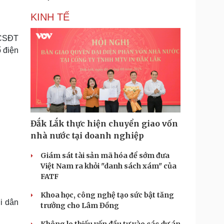
KINH TẾ
 CSĐT
 điện
Đắk Lắk thực hiện chuyển giao vốn
nhà nước tại doanh nghiệp
Giám sát tài sản mã hóa để sớm đưa
Việt Nam ra khỏi "danh sách xám" của
FATF
Khoa học, công nghệ tạo sức bật tăng
i dân
trưởng cho Lâm Đồng