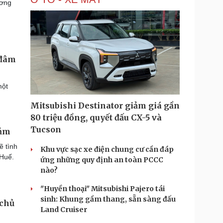
ương
 đâm
một
Mitsubishi Destinator giảm giá gần
80 triệu đồng, quyết đấu CX-5 và
Tucson
m ​
ẽ tình
Khu vực sạc xe điện chung cư cần đáp
 Huế.
ứng những quy định an toàn PCCC
nào?
"Huyền thoại" Mitsubishi Pajero tái
sinh: Khung gầm thang, sẵn sàng đấu
 chủ
Land Cruiser