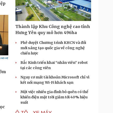
Thành lập Khu Công nghệ cao tỉnh
Hưng Yên quy mô hơn 496ha
Phê duyệt Chương trình KHCN và đổi
mới sáng tạo quốc gia về công nghệ
chiến lược
Bắc Kinh triển khai “nhân viên” robot
tại các công viên
Nguy cơ mất tài khoản Microsoft chỉ vì
kết nối mạng Wi-Fi khách sạn
Một việc nhiều gia đình bỏ quên có thể
khiến điện mặt trời giảm tới 40% hiệu
suất
học
Ô TÔ - XE MÁY