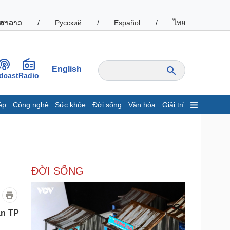
ສາລາວ
/
Русский
/
Español
/
ไทย
English
dcast
Radio
ệp
Công nghệ
Sức khỏe
Đời sống
Văn hóa
Giải trí
inh tế
Thị trường
ất động sản
Giá vàng
hởi nghiệp
Tiêu dùng
Tỷ giá
ĐỜI SỐNG
Chứng khoán
Giá cà phê
oanh nghiệp
Công nghệ
an TP
hông tin doanh nghiệp
Sành điệu