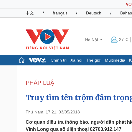
VO
中文
/
français
/
Deutsch
/
Bahas
27°C
Hà Nội
Chính trị
Xã hội
Thế giới
Multimedia
K
Chính trị
Xã hội
Đảng
Tin 24h
PHÁP LUẬT
Tổ chức nhân sự
Dự báo thời tiết
Quốc hội
Giáo dục
Truy tìm tên trộm đâm trọn
Nhận diện sự thật
Dấu ấn VOV
Việc làm
Biển đảo
Thứ Năm, 17:21, 03/05/2018
Pháp luật
Quân sự - Quốc phòng
Cơ quan điều tra thông báo, người dân phát hi
Vĩnh Long qua số điện thoại 02703.912.147
Vụ án
Vũ khí