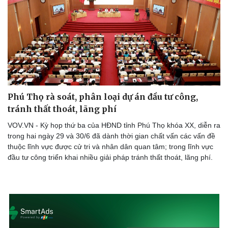
Phú Thọ rà soát, phân loại dự án đầu tư công,
tránh thất thoát, lãng phí
VOV.VN - Kỳ họp thứ ba của HĐND tỉnh Phú Thọ khóa XX, diễn ra
trong hai ngày 29 và 30/6 đã dành thời gian chất vấn các vấn đề
thuộc lĩnh vực được cử tri và nhân dân quan tâm; trong lĩnh vực
Văn hóa
Giải trí
đầu tư công triển khai nhiều giải pháp tránh thất thoát, lãng phí.
Sân khấu - Điện ảnh
Nghệ sĩ
Văn học
Thời trang
Âm nhạc
Sao Việt
Di sản