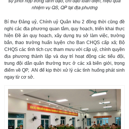
sự phối hợp trong lãnh đạo, chỉ đạo toàn diện, hiệu quả
nhiệm vụ QS, QP tại địa phương
Bí thư Đảng uỷ, Chính uỷ Quân khu 2 đồng thời cũng đề
nghị các địa phương quan tâm, quy hoạch, triển khai thực
hiện Đề án quy hoạch, xây dựng trụ sở làm việc, trường
bắn, thao trường huấn luyện cho Ban CHQS cấp xã; Bộ
CHQS các tỉnh tích cực tham mưu với cấp uỷ, chính quyền
địa phương thành lập và duy trì hoạt động các tiểu đội,
trung đội dân quân thường trực ở các xã biên giới, trọng
điểm về QP, AN để kịp thời xử lý các tình huống phát sinh
ngay từ cơ sở.