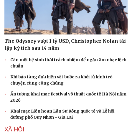
The Odyssey vượt 1 tỷ USD, Christopher Nolan tái
lập kỳ tích sau 14 năm
Cần một hệ sinh thái trách nhiệm để ngăn âm nhạc lệch
chuẩn
Khi bảo tàng đưa hiện vật bước ra khỏi tủ kính trò
chuyện cùng công chúng
Ấn tượng khai mạc Festival võ thuật quốc tế Hà Nội năm
2026
Khai mạc Liên hoan Lân Sư Rồng quốc tế và Lễ hội
đường phố Quy Nhơn - Gia Lai
Cải chính
XÃ HỘI