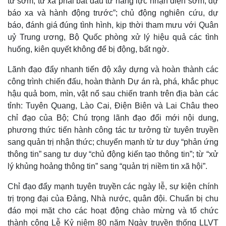
từ sớm, từ xa phải bắt đầu từ năng lực nhận diện sớm, dự
báo xa và hành động trước”; chủ động nghiên cứu, dự
báo, đánh giá đúng tình hình, kịp thời tham mưu với Quân
uỷ Trung ương, Bộ Quốc phòng xử lý hiệu quả các tình
huống, kiên quyết không để bị động, bất ngờ.
Lãnh đạo đẩy nhanh tiến độ xây dựng và hoàn thành các
công trình chiến đấu, hoàn thành Dự án rà, phá, khắc phục
hậu quả bom, mìn, vật nổ sau chiến tranh trên địa bàn các
tỉnh: Tuyên Quang, Lào Cai, Điện Biên và Lai Châu theo
chỉ đạo của Bộ; Chú trọng lãnh đạo đổi mới nội dung,
phương thức tiến hành công tác tư tưởng từ tuyên truyền
sang quản trị nhận thức; chuyển mạnh từ tư duy “phản ứng
thông tin” sang tư duy “chủ động kiến tạo thông tin”; từ “xử
lý khủng hoảng thông tin” sang “quản trị niềm tin xã hội”.
Chỉ đạo đẩy mạnh tuyên truyền các ngày lễ, sự kiện chính
trị trọng đại của Đảng, Nhà nước, quân đội. Chuẩn bị chu
đáo mọi mặt cho các hoạt động chào mừng và tổ chức
thành công Lễ Kỷ niệm 80 năm Ngày truyền thống LLVT