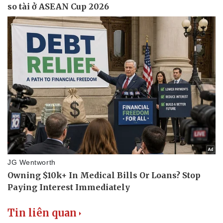
Sức khỏe
Đời sống
Dinh dưỡng - món ngon
Nhà đẹp
Cây thuốc
Blog
Sản phụ khoa
Tình yêu - Gia đình
Nhi khoa
Nam khoa
Làm đẹp - giảm cân
Phòng mạch online
Ăn sạch sống khỏe
Tin liên quan