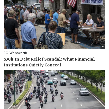
Doanh nghiệp
Công nghệ
Thông tin doanh nghiệp
Sành điệu
Doanh nghiệp 24h
Tin Công nghệ
Doanh nhân
Trải nghiệm
Vì cộng đồng
Chuyển đổi số