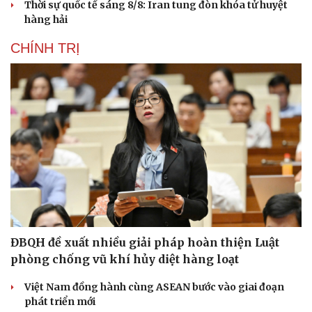
Thời sự quốc tế sáng 8/8: Iran tung đòn khóa tử huyệt
hàng hải
CHÍNH TRỊ
ĐBQH đề xuất nhiều giải pháp hoàn thiện Luật
Du lịch
Podcast
phòng chống vũ khí hủy diệt hàng loạt
Tư vấn
Câu chuyện thời sự
Săn Tour
Đọc truyện đêm khuya
Việt Nam đồng hành cùng ASEAN bước vào giai đoạn
check-in
Cửa sổ tình yêu
phát triển mới
Kể chuyện cho bé