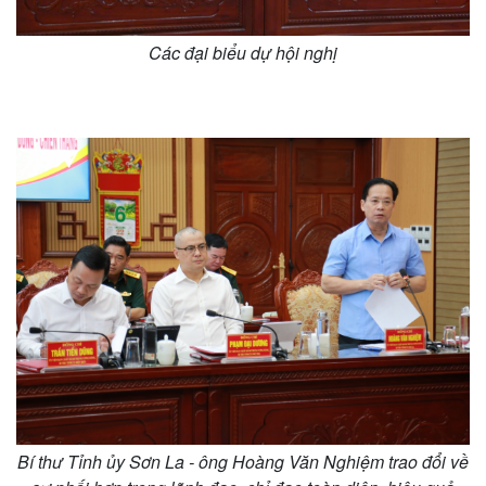
Vụ án
Vũ khí
Tin nóng
Việt Nam
Các đại biểu dự hội nghị
Tư vấn luật
Phân tích
Bí thư Tỉnh ủy Sơn La - ông Hoàng Văn Nghiệm trao đổi về