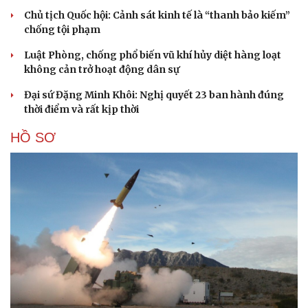
Hạt giống tâm hồn
Chủ tịch Quốc hội: Cảnh sát kinh tế là “thanh bảo kiếm”
chống tội phạm
Luật Phòng, chống phổ biến vũ khí hủy diệt hàng loạt
không cản trở hoạt động dân sự
Đại sứ Đặng Minh Khôi: Nghị quyết 23 ban hành đúng
thời điểm và rất kịp thời
HỒ SƠ