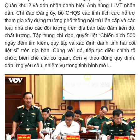
Quân khu 2 và đón nhận danh hiệu Anh hùng LLVT nhân
dân. Chỉ đạo Đảng ủy, bộ CHQS các tỉnh tích cực hỗ trợ
tham gia xây dựng trường phổ thông nội trú liên cấp và các
loại nhà cho các đối tượng trên địa bàn bảo đảm tiến độ,
chất lượng. Tập trung chỉ đạo, quyết liệt “Chiến dịch 500
ngày đêm tìm kiếm, quy tập và xác định danh tính hài cốt
liệt sĩ" trên địa bàn. Cùng với đó, tiếp tục điều chỉnh tổ
chức, biên chế các cơ quan, đơn vị theo đúng quy định,
đáp ứng yêu cầu, nhiệm vụ trong tình hình mới…
Kinh tế
Thị trường
Bất động sản
Giá vàng
Khởi nghiệp
Tiêu dùng
Tỷ giá
Chứng khoán