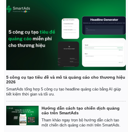
Thể thao
Ô tô - Xe máy
Bóng đá
Ô tô
Lịch thi đấu bóng đá
Xe máy
Thế giới thể thao
Tư vấn
eSports
Hậu trường
5 công cụ tạo tiêu đề và mô tả quảng cáo cho thương hiệu
2026
SmartAds tổng hợp 5 công cụ tạo headline quảng cáo bằng AI giúp
tiết kiệm thời gian và tối ưu.
Hướng dẫn cách tạo chiến dịch quảng
cáo trên SmartAds
Tham khảo ngay trọn bộ hướng dẫn cách tạo
một chiến dịch quảng cáo mới trên SmartAds.