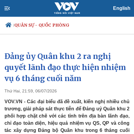
English
QUÂN SỰ - QUỐC PHÒNG
/
Đảng ủy Quân khu 2 ra nghị
Chính trị
Xã hội
Đảng
Tin 24h
quyết lãnh đạo thực hiện nhiệm
Tổ chức nhân sự
Dự báo thời tiết
vụ 6 tháng cuối năm
Quốc hội
Giáo dục
Nhận diện sự thật
Dấu ấn VOV
Việc làm
Thứ Hai, 21:59, 06/07/2026
Biển đảo
VOV.VN - Các đại biểu đã đề xuất, kiến nghị nhiều chủ
trương, giải pháp sát thực tiễn để Đảng uỷ Quân khu 2
phối hợp chặt chẽ với các tỉnh trên địa bàn lãnh đạo,
chỉ đạo toàn diện, hiệu quả nhiệm vụ QS, QP và công
tác xây dựng Đảng bộ Quân khu trong 6 tháng cuối