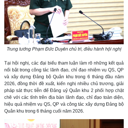
Trung tướng Phạm Đức Duyên chủ trì, điều hành hội nghị
Tại hội nghị, các đại biểu tham luận làm rõ những kết quả
nổi bật trong công tác lãnh đạo, chỉ đạo nhiệm vụ QS, QP
và xây dựng Đảng bộ Quân khu trong 6 tháng đầu năm
Thế giới
Multimedia
2026, đồng thời đề xuất, kiến nghị nhiều chủ trương, giải
Quan sát
Video
pháp sát thực tiễn để Đảng uỷ Quân khu 2 phối hợp chặt
Cuộc sống đó đây
Ảnh
chẽ với các tỉnh trên địa bàn lãnh đạo, chỉ đạo toàn diện,
Hồ sơ
E-Magazine
hiệu quả nhiệm vụ QS, QP và công tác xây dựng Đảng bộ
Infographic
Quân khu trong 6 tháng cuối năm 2026.