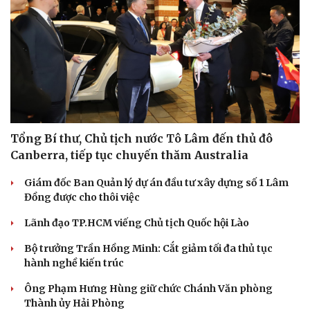
Tổng Bí thư, Chủ tịch nước Tô Lâm đến thủ đô
Canberra, tiếp tục chuyến thăm Australia
Giám đốc Ban Quản lý dự án đầu tư xây dựng số 1 Lâm
Đồng được cho thôi việc
Lãnh đạo TP.HCM viếng Chủ tịch Quốc hội Lào
Sức khỏe
Đời sống
Dinh dưỡng - món ngon
Nhà đẹp
Bộ trưởng Trần Hồng Minh: Cắt giảm tối đa thủ tục
Cây thuốc
Blog
hành nghề kiến trúc
Sản phụ khoa
Tình yêu - Gia đình
Ông Phạm Hưng Hùng giữ chức Chánh Văn phòng
Nhi khoa
Thành ủy Hải Phòng
Nam khoa