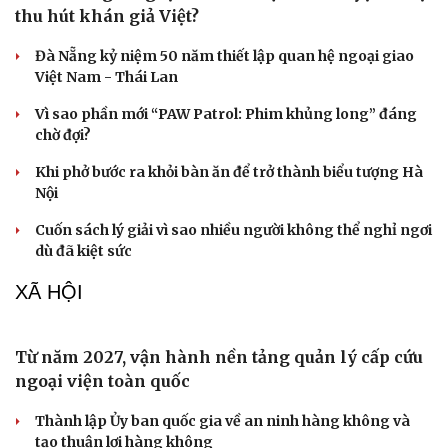
Chiến lược lợi hại của Iran nhằm làm suy yếu Mỹ và Tổng
thống Trump
Chuyện gì sẽ xảy ra nếu phát xít Đức xâm lược Anh vào
năm 1940?
VĂN HÓA
“Thư tình gửi ngoại”: Vì sao một câu chuyện cũ lại
thu hút khán giả Việt?