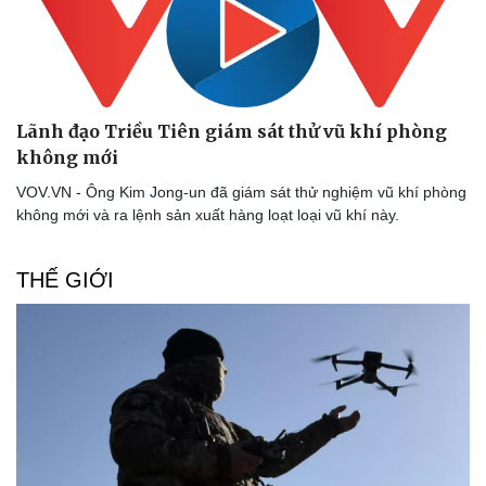
Doanh nghiệp
Công nghệ
Lãnh đạo Triều Tiên giám sát thử vũ khí phòng
Thông tin doanh nghiệp
Sành điệu
Doanh nghiệp 24h
Tin Công nghệ
không mới
Doanh nhân
Trải nghiệm
VOV.VN - Ông Kim Jong-un đã giám sát thử nghiệm vũ khí phòng
Vì cộng đồng
Chuyển đổi số
không mới và ra lệnh sản xuất hàng loạt loại vũ khí này.
THẾ GIỚI