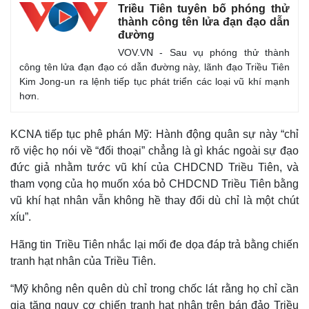
Triều Tiên tuyên bố phóng thử
Thế giới
Multimedia
thành công tên lửa đạn đạo dẫn
Quan sát
Video
đường
Cuộc sống đó đây
Ảnh
VOV.VN - Sau vụ phóng thử thành
Hồ sơ
E-Magazine
công tên lửa đạn đạo có dẫn đường này, lãnh đạo Triều Tiên
Infographic
Kim Jong-un ra lệnh tiếp tục phát triển các loại vũ khí mạnh
hơn.
KCNA tiếp tục phê phán Mỹ: Hành động quân sự này “chỉ
rõ việc họ nói về “đối thoại” chẳng là gì khác ngoài sự đạo
đức giả nhằm tước vũ khí của CHDCND Triều Tiên, và
tham vọng của họ muốn xóa bỏ CHDCND Triều Tiên bằng
vũ khí hạt nhân vẫn không hề thay đổi dù chỉ là một chút
xíu”.
Hãng tin Triều Tiên nhắc lại mối đe dọa đáp trả bằng chiến
tranh hạt nhân của Triều Tiên.
“Mỹ không nên quên dù chỉ trong chốc lát rằng họ chỉ cần
gia tăng nguy cơ chiến tranh hạt nhân trên bán đảo Triều