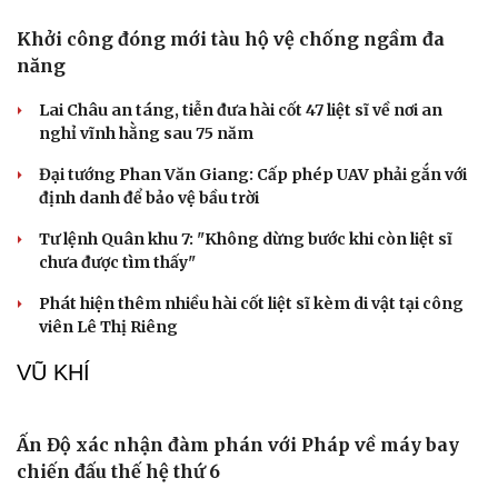
Chiết xuất hạt mơ: Dưỡng ẩm, chống lão hóa
nhưng cần biết điều này
Thấy khoai tây có dấu hiệu này tuyệt đối không nên ăn
kẻo “mang họa vào thân"
Mỹ phẩm thiên nhiên: Những lợi ích và điều cần lưu ý
6 nhóm người nên tránh ăn lòng lợn
Nguy cơ từ việc sử dụng “bánh dẻo thị phi” theo trào lưu
Cải chính
NHÀ ĐẸP
Làm gì khi thấy tổ ong bắp cày trong nhà?
5 hạng mục nhiều người hối tiếc vì bỏ qua khi cải tạo nhà
Thấy rắn trong nhà, đừng vội đuổi bắt