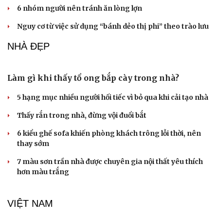
Vì sao lượng khách Philippines đến Việt Nam tăng
trưởng vượt bậc?
CÂY THUỐC
Vị thuốc ngừa ung thư, tốt cho xương khớp và não
bộ, bán rẻ bèo đầy chợ Việt
Vỏ chanh đông lạnh có tác dụng gì? Sự thật có thể khiến
bạn bất ngờ
Vị thuốc quý cực sẵn, bổ dưỡng chẳng kém nhân sâm, tổ
yến
Tưởng chỉ là cỏ dại, những cây mọc ven đường này lại
được dùng làm thuốc
Cây thuốc quý mọc dại khắp nơi, từ lá đến quả đều cực bổ
dưỡng cho sức khoẻ
SỨC KHỎE