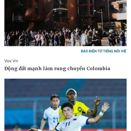
Pháp luật
Quân sự - Quốc phòng
Vụ án
Vũ khí
Tin nóng
Việt Nam
Tư vấn luật
Phân tích