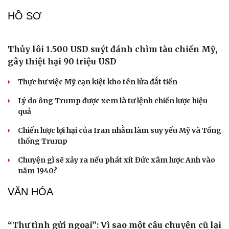
Làm đẹp - giảm cân
HỒ SƠ
Phòng mạch online
Ăn sạch sống khỏe
Thủy lôi 1.500 USD suýt đánh chìm tàu chiến Mỹ,
gây thiệt hại 90 triệu USD
Thực hư việc Mỹ cạn kiệt kho tên lửa đắt tiền
Lý do ông Trump được xem là tư lệnh chiến lược hiệu
quả