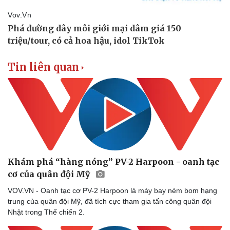
Tin liên quan
Thể thao
Ô tô - Xe máy
Bóng đá
Ô tô
Khám phá “hàng nóng” PV-2 Harpoon - oanh tạc
Lịch thi đấu bóng đá
Xe máy
cơ của quân đội Mỹ
Thế giới thể thao
Tư vấn
VOV.VN - Oanh tạc cơ PV-2 Harpoon là máy bay ném bom hạng
eSports
trung của quân đội Mỹ, đã tích cực tham gia tấn công quân đội
Hậu trường
Nhật trong Thế chiến 2.