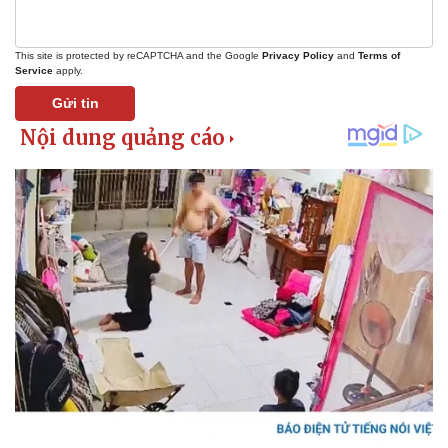
This site is protected by reCAPTCHA and the Google
Privacy Policy
and
Terms of
Service
apply.
Gửi tin
Kinh tế
Thị trường
Bất động sản
Giá vàng
Khởi nghiệp
Tiêu dùng
Tỷ giá
Chứng khoán
Giá cà phê