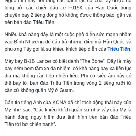
Nguồn tin này nói rằng các oanh tạc cơ của Mỹ được hộ
tống bởi các chiến đấu cơ F015K của Hàn Quốc trong
chuyến bay 2 tiếng đồng hồ không được thông báo, gần và
trên bán đảo Triều Tiên.
Nhiều khả năng đây là một cuộc phô diễn sức mạnh nhằm
vào Bình Nhưỡng để đáp trả những điều mà Hàn Quốc và
phương Tây gọi là sự khiêu khích tiếp diễn của
Triều Tiên
.
Máy bay B-1B Lancer có biệt danh “The Bone”. Đây là máy
bay ném bom tầm xa đa nhiệm, có khả năng bay xa liên lục
địa mà không cần tiếp nhiên liệu. Phi cơ siêu âm này có
thể bay tới bán đảo Triều Tiên trong vòng 2 tiếng rưỡi từ
căn cứ không quân Mỹ ở Guam.
Bản tin tiếng Anh của KCNA đã chỉ trích động thái này của
Mỹ như sau: “Các khiêu khích quân sự như vậy của Mỹ là
hành động nguy hiểm đưa tình hình trên bán đảo Triều
Tiên tới bờ chiến tranh”.