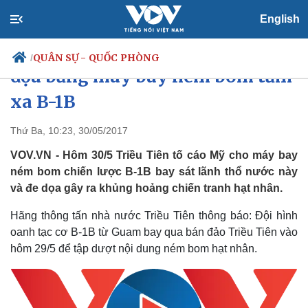
English
Triều Tiên nổi giận tố Mỹ hăm
QUÂN SỰ - QUỐC PHÒNG
/
dọa bằng máy bay ném bom tầm
xa B-1B
Chính trị
Xã hội
Thứ Ba, 10:23, 30/05/2017
Đảng
Tin 24h
VOV.VN - Hôm 30/5 Triều Tiên tố cáo Mỹ cho máy bay
Tổ chức nhân sự
Dự báo thời tiết
ném bom chiến lược B-1B bay sát lãnh thổ nước này
Quốc hội
Giáo dục
và đe dọa gây ra khủng hoảng chiến tranh hạt nhân.
Nhận diện sự thật
Dấu ấn VOV
Việc làm
Hãng thông tấn nhà nước Triều Tiên thông báo: Đội hình
Biển đảo
oanh tạc cơ B-1B từ Guam bay qua bán đảo Triều Tiên vào
hôm 29/5 để tập dượt nội dung ném bom hạt nhân.