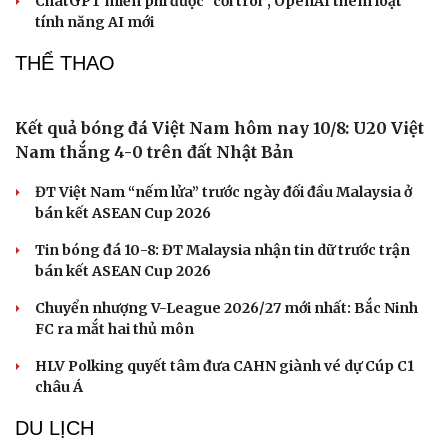
Hà Nội tuyển sinh thêm 540 suất lớp 10, thí sinh chưa đỗ
vẫn còn cơ hội
Nghiên cứu, hoàn thiện Đề án thí điểm xe ba bánh chạy
điện
Thời tiết ngày 11/8: Hà Nội nắng nóng gay gắt, có nơi 38
độ C
TIN CÔNG NGHỆ