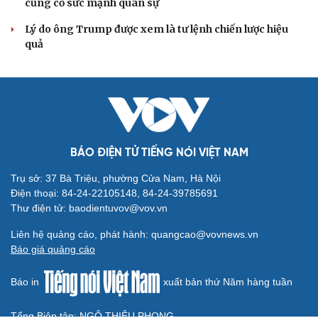
Phát hiện thêm nhiều hài cốt liệt sĩ kèm di vật tại công
viên Lê Thị Riêng
VŨ KHÍ
Ấn Độ xác nhận đàm phán với Pháp về máy bay
chiến đấu thế hệ thứ 6
Thủy lôi 1.500 USD suýt đánh chìm tàu chiến Mỹ, gây
thiệt hại 90 triệu USD
Hải quân Mỹ đặt cược vào 19 tàu ngầm Virginia mang
tên lửa tầm xa
Ông Zelensky thừa nhận Ukraine có thể mất vài năm để
sản xuất tên lửa Patriot
Mỹ gấp rút tăng sản xuất vũ khí vì chiến sự Iran
PHÂN TÍCH