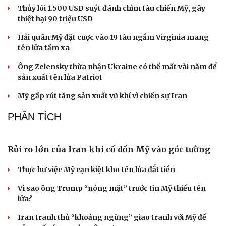
6 kiểu ghế sofa khiến phòng khách trông lỗi thời, nên
thay sớm
7 màu sơn trần nhà được chuyên gia nội thất yêu thích
hơn màu trắng
VIỆT NAM
Khởi công đóng mới tàu hộ vệ chống ngầm đa
năng
Lai Châu an táng, tiễn đưa hài cốt 47 liệt sĩ về nơi an
nghỉ vĩnh hằng sau 75 năm
Đại tướng Phan Văn Giang: Cấp phép UAV phải gắn với
định danh để bảo vệ bầu trời
Tư lệnh Quân khu 7: "Không dừng bước khi còn liệt sĩ
chưa được tìm thấy"