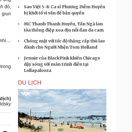
nh đó,
Sao Việt 5-8: Ca sĩ Phương Diễm Huyền
bị khởi tố vì vấn đề bản quyền
ị giun
MC Thanh Thanh Huyền, Tấn Ngà lan
tỏa thông điệp xoa dịu nỗi đau da cam
i nhi…
Chóng mặt với tốc độ thăng cấp thù lao
dành cho Người Nhện Tom Holland
Jennie của BlackPink khiến Chicago
dậy sóng với màn trình diễn tại
trong
Lollapalooza
DU LỊCH
dịch)
ldsky