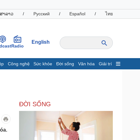
ສາລາວ
/
Русский
/
Español
/
ไทย
English
dcast
Radio
ệp
Công nghệ
Sức khỏe
Đời sống
Văn hóa
Giải trí
inh tế
Thị trường
ất động sản
Giá vàng
hởi nghiệp
Tiêu dùng
Tỷ giá
ĐỜI SỐNG
Chứng khoán
Giá cà phê
oanh nghiệp
Công nghệ
hóa.
hông tin doanh nghiệp
Sành điệu