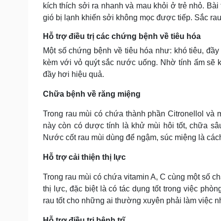
kích thích sởi ra nhanh và mau khỏi ở trẻ nhỏ. Bà
gió bị lạnh khiến sởi không mọc được tiếp. Sắc ra
Hỗ trợ điều trị các chứng bệnh về tiêu hóa
Một số chứng bệnh về tiêu hóa như: khó tiêu, đầy
kèm với vỏ quýt sắc nước uống. Nhờ tính ấm sẽ 
đầy hơi hiệu quả.
Chữa bệnh về răng miệng
Trong rau mùi có chứa thành phần Citronellol và 
này còn có dược tính là khử mùi hôi tốt, chữa sâu
Nước cốt rau mùi dùng để ngậm, súc miệng là cách 
Hỗ trợ cải thiện thị lực
Trong rau mùi có chứa vitamin A, C cùng một số ch
thị lực, đặc biệt là có tác dụng tốt trong việc ph
rau tốt cho những ai thường xuyên phải làm việc n
Hỗ trợ điều trị bệnh trĩ