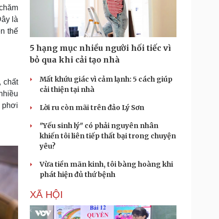
Doanh nghiệp 24h
Tin Công nghệ
h chăm
Doanh nhân
Trải nghiệm
ây là
ì cộng đồng
Chuyển đổi số
n thế
5 hạng mục nhiều người hối tiếc vì
u lịch
Podcast
bỏ qua khi cải tạo nhà
Tư vấn
Câu chuyện thời sự
Săn Tour
Đọc truyện đêm khuya
Mất khứu giác vì cảm lạnh: 5 cách giúp
 chất
heck-in
Cửa sổ tình yêu
cải thiện tại nhà
nhiều
Kể chuyện cho bé
 phơi
Lời ru còn mãi trên đảo Lý Sơn
Hạt giống tâm hồn
"Yếu sinh lý" có phải nguyên nhân
khiến tôi liên tiếp thất bại trong chuyện
yêu?
Vừa tiền mãn kinh, tôi bàng hoàng khi
phát hiện đủ thứ bệnh
XÃ HỘI