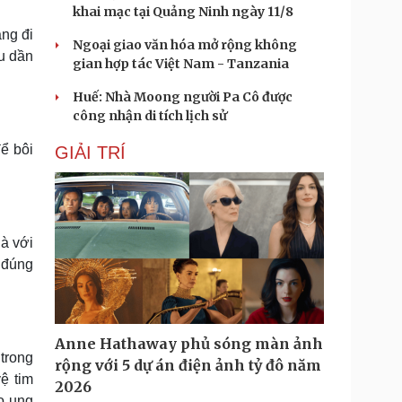
khai mạc tại Quảng Ninh ngày 11/8
ang đi
Ngoại giao văn hóa mở rộng không
hu dần
gian hợp tác Việt Nam - Tanzania
Huế: Nhà Moong người Pa Cô được
công nhận di tích lịch sử
ể bôi
GIẢI TRÍ
là với
 đúng
Anne Hathaway phủ sóng màn ảnh
 trong
rộng với 5 dự án điện ảnh tỷ đô năm
ệ tim
2026
o ung