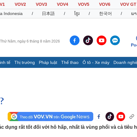
V1
VOV2
VOV3
VOV4
VOV5
VOV6
VOV GT
a Indonesia
/
日本語
/
ខ្មែរ
/
한국어
/
ພາ
Thứ Năm, ngày 6 tháng 8 năm 2026
Po
inh tế
Thị trường
Pháp luật
Thể thao
Ô tô - Xe máy
Doanh nghi
Thế giới
Multimedia
K
Quan sát
Video
B
Cuộc sống đó đây
Ảnh
K
Hồ sơ
E-Magazine
?
Infographic
Thể thao
Ô tô - Xe máy
D
 dụng rất tốt đối với hô hấp, nhất là vùng phổi và cả tiêu 
Bóng đá
Ô tô
T