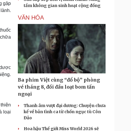
ng gặp
tầm không gian sinh hoạt cộng đồng
 lành.
VĂN HÓA
thuốc
 chữa
 dược
miệng.
Ba phim Việt cùng “đổ bộ” phòng
vé tháng 8, đối đầu loạt bom tấn
ngoại
 thiện
Thanh âm vượt đại dương: Chuyện chưa
kể về bản tình ca từ chốn ngục tù Côn
à loại
Đảo
Hoa hậu Thế giới Miss World 2026 sẽ