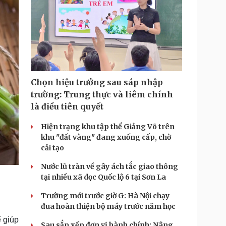
Chọn hiệu trưởng sau sáp nhập
trường: Trung thực và liêm chính
là điều tiên quyết
Hiện trạng khu tập thể Giảng Võ trên
khu "đất vàng" đang xuống cấp, chờ
cải tạo
Nước lũ tràn về gây ách tắc giao thông
tại nhiều xã dọc Quốc lộ 6 tại Sơn La
Trường mới trước giờ G: Hà Nội chạy
đua hoàn thiện bộ máy trước năm học
ể giúp
Sau sắp xếp đơn vị hành chính: Nâng