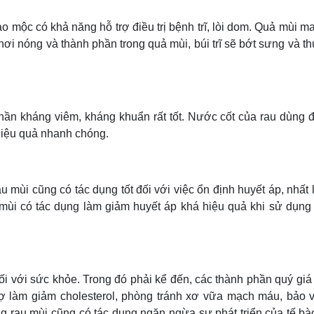
ảo mộc có khả năng hỗ trợ điều trị bệnh trĩ, lòi dom. Quả mùi m
hơi nóng và thành phần trong quả mùi, búi trĩ sẽ bớt sưng và t
ần kháng viêm, kháng khuẩn rất tốt. Nước cốt của rau dùng đ
 hiệu quả nhanh chóng.
 mùi cũng có tác dụng tốt đối với việc ổn định huyết áp, nhất 
 mùi có tác dụng làm giảm huyết áp khá hiệu quả khi sử dụng
đối với sức khỏe. Trong đó phải kể đến, các thành phần quý giá
trợ làm giảm cholesterol, phòng tránh xơ vữa mạch máu, bảo v
g rau mùi cũng có tác dụng ngăn ngừa sự phát triển của tế bà