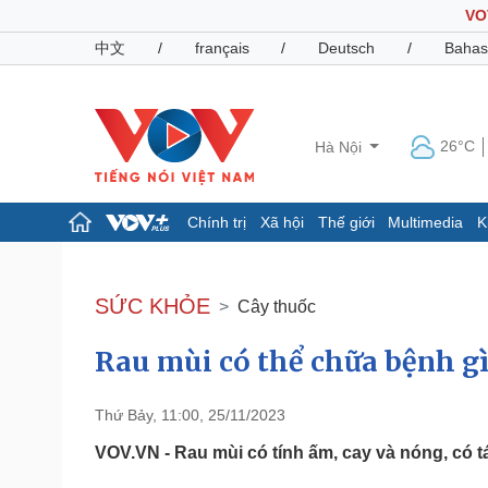
VO
中文
/
français
/
Deutsch
/
Bahas
26°C
Hà Nội
Chính trị
Xã hội
Thế giới
Multimedia
K
Chính trị
Xã hội
Đảng
Tin 24h
SỨC KHỎE
Cây thuốc
Tổ chức nhân sự
Dự báo thời tiết
Quốc hội
Giáo dục
Rau mùi có thể chữa bệnh gì
Nhận diện sự thật
Dấu ấn VOV
Việc làm
Biển đảo
Thứ Bảy, 11:00, 25/11/2023
Pháp luật
Quân sự - Quốc phòng
VOV.VN - Rau mùi có tính ấm, cay và nóng, có tác
Vụ án
Vũ khí