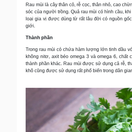
Tin nóng
Việt Nam
Rau mùi là cây thân cỏ, rễ cọc, thân nhỏ, cao chừ
Tư vấn luật
Phân tích
sóc của người trồng. Quả rau mùi có hình cầu, kh
loại gia vị được dùng từ rất lâu đời có nguồn gố
giới.
Sức khỏe
Đời sống
Thành phần
Dinh dưỡng - món ngon
Nhà đẹp
Cây thuốc
Blog
Trong rau mùi có chứa hàm lượng lớn tinh dầu với
Sản phụ khoa
Tình yêu - Gia đình
không nitơ, axit béo omega 3 và omega 6, chất c
Nhi khoa
thành phần khác. Rau mùi được sử dụng cả rễ, thâ
Nam khoa
khô cũng được sử dụng rất phổ biến trong dân gia
Làm đẹp - giảm cân
Phòng mạch online
Ăn sạch sống khỏe
Cải chính