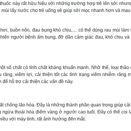
i thuốc này rất hữu hiệu với những trường hợp trẻ lên sởi như
u mùi lấy nước cho trẻ uống sẽ giúp sởi mọc nhanh hơn và mau
 hơi, buồn nôn, đau bụng khó chịu,… có thể dùng rau mùi làm 
khiến người bệnh ấm bụng, đỡ dần cảm giác đau, khó chịu và
một số chất có tính chất kháng khuẩn mạnh. Nhờ thế, loại thảo
 răng, viêm lợi, cải thiện tốt các tình trạng viêm nhiễm răng 
để hỗ trợ cải thiện các vấn đề này.
ất chống lão hóa. Đây là những thành phần quan trọng giúp cải
òng ngừa thoái hóa điểm vàng ở người cao tuổi. Đây có thể coi l
hiều với máy tính, rất ảnh hưởng đến mắt.