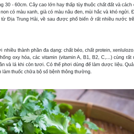
Lịch thi đấu bóng đá
Xe máy
ng 30 - 60cm. Cây cao lớn hay thấp tùy thuộc chất đất và các
Thế giới thể thao
Tư vấn
i non có màu xanh, già có màu nâu đen, mùi hắc và khó ngửi. Đ
eSports
V
c từ Địa Trung Hải, về sau được phổ biến ở rất nhiều nước trê
Hậu trường
Văn hóa
Giải trí
D
Sân khấu - Điện ảnh
Nghệ sĩ
Văn học
Thời trang
 nhiều thành phần đa dạng: chất béo, chất protein, xenlulozo,
Âm nhạc
Sao Việt
c
hống oxy hóa, các vitamin (vitamin A, B1, B2, C,…) cùng rất 
Di sản
n và lá khi còn tươi. Có thể phơi dùng để làm dược liệu. Quả
n làm thuốc chữa bộ số bệnh thông thường.