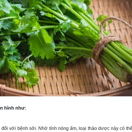
ển hình như:
 đối với bệnh sởi. Nhờ tính nóng ấm, loại thảo dược này có th