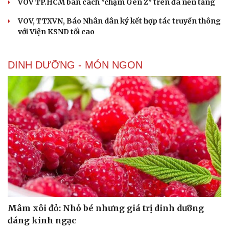
VOV TP.HCM bàn cách "chạm Gen Z" trên đa nền tảng
VOV, TTXVN, Báo Nhân dân ký kết hợp tác truyền thông
với Viện KSND tối cao
DINH DƯỠNG - MÓN NGON
Mâm xôi đỏ: Nhỏ bé nhưng giá trị dinh dưỡng
đáng kinh ngạc