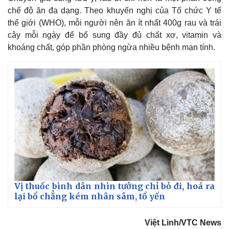
chế độ ăn đa dạng. Theo khuyến nghị của Tổ chức Y tế
thế giới (WHO), mỗi người nên ăn ít nhất 400g rau và trái
cây mỗi ngày để bổ sung đầy đủ chất xơ, vitamin và
khoáng chất, góp phần phòng ngừa nhiều bệnh mạn tính.
Vị thuốc bình dân nhìn tưởng chỉ bỏ đi, hoá ra
lại bổ chẳng kém nhân sâm, tổ yến
Việt Linh/VTC News