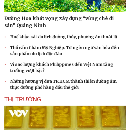
Đường Hoa khát vọng xây dựng “vùng chè di
sản” Quảng Ninh
Huế khảo sát du lịch đường thủy, phương án thoát lũ
Thổ cẩm Chăm Mỹ Nghiệp: Từ ngôn ngữ văn hóa đến
sản phẩm du lịch độc đáo
Vì sao lượng khách Philippines đến Việt Nam tăng
trưởng vượt bậc?
Những hương vị đưa TP.HCM thành thiên đường ẩm
Văn hóa
Giải trí
thực đường phố hàng đầu thế giới
Sân khấu - Điện ảnh
Nghệ sĩ
THỊ TRƯỜNG
Văn học
Thời trang
Âm nhạc
Sao Việt
Di sản