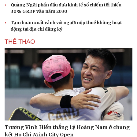
Quảng Ngãi phấn đấu đưa kinh tế số chiếm tối thiểu
30% GRDP vào năm 2030
Tạm hoãn xuất cảnh với người nộp thuế không hoạt
động tại địa chỉ đăng ký
THỂ THAO
Du lịch
Podcast
Tư vấn
Câu chuyện thời sự
Săn Tour
Đọc truyện đêm khuya
Trương Vinh Hiển thắng Lý Hoàng Nam ở chung
check-in
Cửa sổ tình yêu
kết Ho Chi Minh City Open
Kể chuyện cho bé