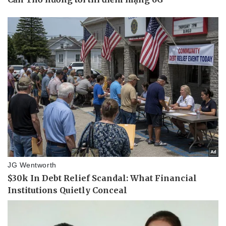
Vụ án
Vũ khí
Tin nóng
Việt Nam
Tư vấn luật
Phân tích