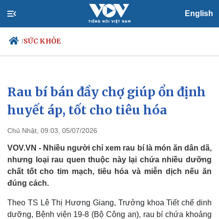
English
SỨC KHỎE
/
Rau bí bán đầy chợ giúp ổn định
Chính trị
Xã hội
Đảng
Tin 24h
huyết áp, tốt cho tiêu hóa
Tổ chức nhân sự
Dự báo thời tiết
Quốc hội
Giáo dục
Chủ Nhật, 09:03, 05/07/2026
Nhận diện sự thật
Dấu ấn VOV
Việc làm
VOV.VN - Nhiều người chỉ xem rau bí là món ăn dân dã,
Biển đảo
nhưng loại rau quen thuộc này lại chứa nhiều dưỡng
chất tốt cho tim mạch, tiêu hóa và miễn dịch nếu ăn
đúng cách.
Theo TS Lê Thị Hương Giang, Trưởng khoa Tiết chế dinh
dưỡng, Bệnh viện 19-8 (Bộ Công an), rau bí chứa khoảng