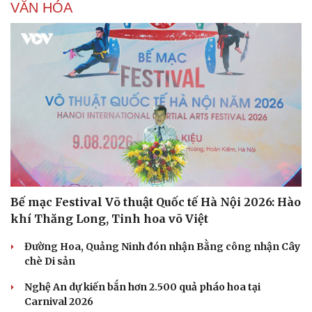
VĂN HÓA
Sức khỏe
Đời sống
Dinh dưỡng - món ngon
Nhà đẹp
Cây thuốc
Blog
Sản phụ khoa
Tình yêu - Gia đình
Nhi khoa
Nam khoa
Làm đẹp - giảm cân
Bế mạc Festival Võ thuật Quốc tế Hà Nội 2026: Hào
Phòng mạch online
khí Thăng Long, Tinh hoa võ Việt
Ăn sạch sống khỏe
Đường Hoa, Quảng Ninh đón nhận Bằng công nhận Cây
chè Di sản
Nghệ An dự kiến bắn hơn 2.500 quả pháo hoa tại
Carnival 2026