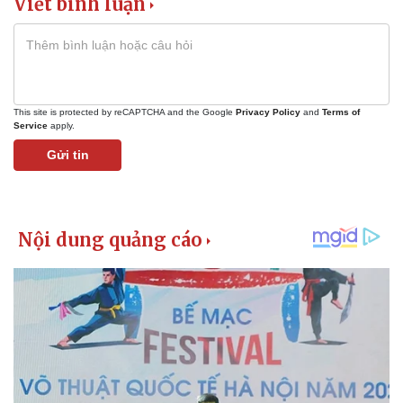
Viết bình luận
Giá cà phê
This site is protected by reCAPTCHA and the Google
Privacy Policy
and
Terms of
Service
apply.
Gửi tin