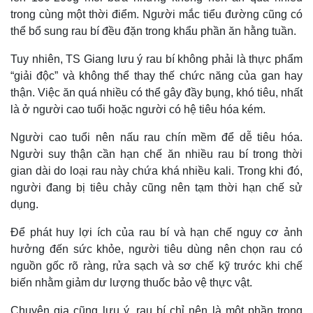
trong cùng một thời điểm. Người mắc tiểu đường cũng có
thể bổ sung rau bí đều đặn trong khẩu phần ăn hằng tuần.
Tuy nhiên, TS Giang lưu ý rau bí không phải là thực phẩm
“giải độc” và không thể thay thế chức năng của gan hay
thận. Việc ăn quá nhiều có thể gây đầy bụng, khó tiêu, nhất
là ở người cao tuổi hoặc người có hệ tiêu hóa kém.
Người cao tuổi nên nấu rau chín mềm để dễ tiêu hóa.
Người suy thận cần hạn chế ăn nhiều rau bí trong thời
gian dài do loại rau này chứa khá nhiều kali. Trong khi đó,
người đang bị tiêu chảy cũng nên tạm thời hạn chế sử
Thế giới
Multimedia
dụng.
Quan sát
Video
Để phát huy lợi ích của rau bí và hạn chế nguy cơ ảnh
Cuộc sống đó đây
Ảnh
hưởng đến sức khỏe, người tiêu dùng nên chọn rau có
Hồ sơ
E-Magazine
Infographic
nguồn gốc rõ ràng, rửa sạch và sơ chế kỹ trước khi chế
biến nhằm giảm dư lượng thuốc bảo vệ thực vật.
Chuyên gia cũng lưu ý, rau bí chỉ nên là một phần trong