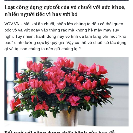
Loạt công dụng cực tốt của vỏ chuối với sức khoẻ,
nhiều người tiếc vì hay vứt bỏ
VOV.VN - Mỗi khi ăn chuối, phần lớn chúng ta đều có thói quen
bóc vỏ và vứt ngay vào thùng rác mà không hề mảy may suy
nghĩ. Tuy nhiên, hành động này vô tình đã làm lãng phí một "kho
báu" dinh dưỡng cực kỳ quý giá. Vậy cụ thể vỏ chuối có tác dụng
gì và tại sao chúng ta nên giữ chúng lại?