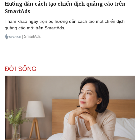
Hướng dẫn cách tạo chiến dịch quảng cáo trên
SmartAds
Tham khảo ngay trọn bộ hướng dẫn cách tạo một chiến dịch
quảng cáo mới trên SmartAds.
Doanh nghiệp
Công nghệ
| SmartAds
Thông tin doanh nghiệp
Sành điệu
Doanh nghiệp 24h
Tin Công nghệ
Doanh nhân
Trải nghiệm
Vì cộng đồng
Chuyển đổi số
ĐỜI SỐNG