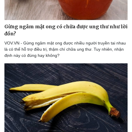
Thể thao
Ô tô - Xe máy
Bóng đá
Ô tô
Lịch thi đấu bóng đá
Xe máy
Thế giới thể thao
Tư vấn
Gừng ngâm mật ong có chữa được ung thư như lời
eSports
đồn?
Hậu trường
VOV.VN - Gừng ngâm mật ong được nhiều người truyền tai nhau
là có thể hỗ trợ điều trị, thậm chí chữa ung thư. Tuy nhiên, nhận
định này có đúng hay không?