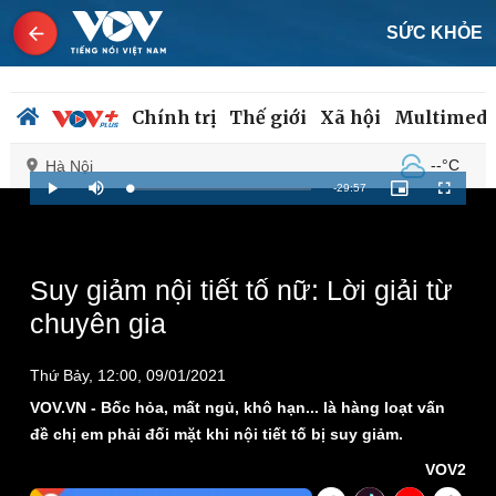
SỨC KHỎE
Chính trị
Thế giới
Xã hội
Multimedi
--°C
Hà Nội
Remaining
-
29:57
Loaded
:
Play
Mute
Picture-
Fullscreen
0%
in-
Picture
Time
Chính trị
Xã hội
Suy giảm nội tiết tố nữ: Lời giải từ
Đảng
Tin 24h
chuyên gia
Tổ chức nhân sự
Dự báo thời tiết
Quốc hội
Giáo dục
Nhận diện sự thật
Dấu ấn VOV
Thứ Bảy, 12:00, 09/01/2021
Việc làm
VOV.VN - Bốc hỏa, mất ngủ, khô hạn... là hàng loạt vấn
Biển đảo
đề chị em phải đối mặt khi nội tiết tố bị suy giảm.
VOV2