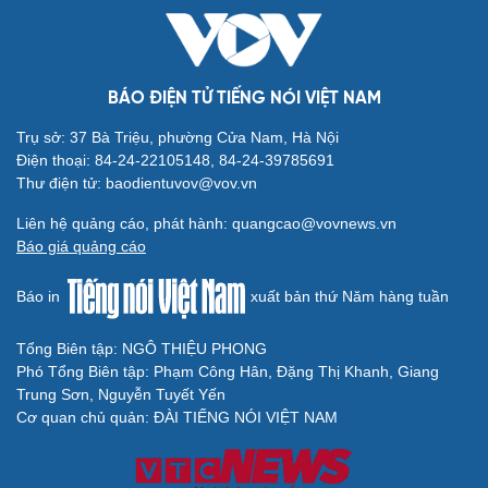
check-in
Cửa sổ tình yêu
Kể chuyện cho bé
Hạt giống tâm hồn
BÁO ĐIỆN TỬ TIẾNG NÓI VIỆT NAM
Trụ sở: 37 Bà Triệu, phường Cửa Nam, Hà Nội
Điện thoại: 84-24-22105148, 84-24-39785691
Thư điện tử: baodientuvov@vov.vn
Liên hệ quảng cáo, phát hành: quangcao@vovnews.vn
Báo giá quảng cáo
Báo in
xuất bản thứ Năm hàng tuần
Tổng Biên tập: NGÔ THIỆU PHONG
Phó Tổng Biên tập: Phạm Công Hân, Đặng Thị Khanh, Giang
Cải chính
Trung Sơn, Nguyễn Tuyết Yến
Cơ quan chủ quản: ĐÀI TIẾNG NÓI VIỆT NAM