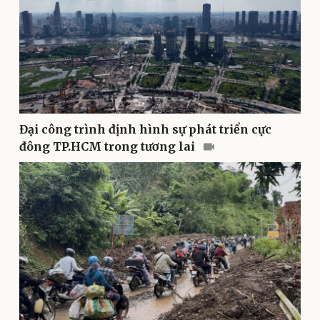
Thể thao
Ô tô - Xe máy
Bóng đá
Ô tô
Lịch thi đấu bóng đá
Xe máy
Thế giới thể thao
Tư vấn
eSports
Hậu trường
Đại công trình định hình sự phát triển cực
đông TP.HCM trong tương lai