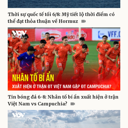
Thời sự quốc tế tối 6/8: Mỹ tiết lộ thời điểm có
thể đạt thỏa thuận về Hormuz
Pháp luật
Quân sự - Quốc phòng
Vụ án
Vũ khí
Tin nóng
Việt Nam
Tư vấn luật
Phân tích
Tin bóng đá 6-8: Nhân tố bí ẩn xuất hiện ở trận
Việt Nam vs Campuchia?