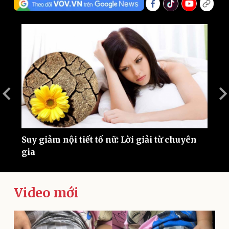
tố
1
m
Thế giới
Multimedia
Quan sát
Video
Suy giảm nội tiết tố nữ: Lời giải từ chuyên
Cuộc sống đó đây
Ảnh
gia
Hồ sơ
E-Magazine
Infographic
Video mới