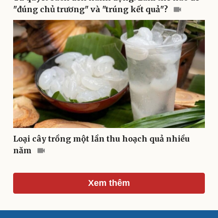
"đúng chủ trương" và "trúng kết quả"?
Sân khấu - Điện ảnh
Nghệ sĩ
Văn học
Thời trang
Âm nhạc
Sao Việt
Di sản
Loại cây trồng một lần thu hoạch quả nhiều
năm
Xem thêm
Du lịch
Podcast
Tư vấn
Câu chuyện thời sự
Săn Tour
Đọc truyện đêm khuya