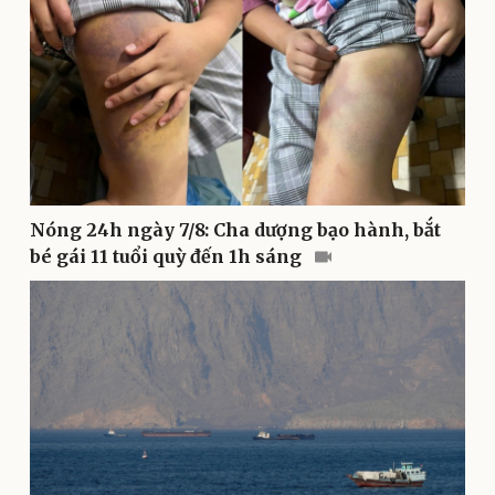
Kinh tế
Thị trường
Bất động sản
Giá vàng
Nóng 24h ngày 7/8: Cha dượng bạo hành, bắt
Khởi nghiệp
Tiêu dùng
bé gái 11 tuổi quỳ đến 1h sáng
Tỷ giá
Chứng khoán
Giá cà phê