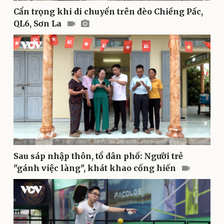
Cẩn trọng khi di chuyển trên đèo Chiềng Pấc,
Doanh nghiệp
Công nghệ
QL6, Sơn La
Thông tin doanh nghiệp
Sành điệu
Doanh nghiệp 24h
Tin Công nghệ
Doanh nhân
Trải nghiệm
Vì cộng đồng
Chuyển đổi số
Sau sáp nhập thôn, tổ dân phố: Người trẻ
"gánh việc làng", khát khao cống hiến
Sức khỏe
Đời sống
Dinh dưỡng - món ngon
Nhà đẹp