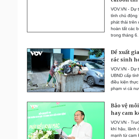
Thế giới thể thao
VOV.VN - Dự t
Lịch thi đấu bóng đá
tỉnh chủ động
eSports
phát thải trên
Hậu trường
hoàn tất các 
trong tháng 6.
Đời sống
Văn hóa
Nhà đẹp
Sân khấu - Điện ảnh
Đề xuất gi
Tình yêu - Gia đình
Văn học
rác sinh h
Blog
Âm nhạc
VOV.VN - Dự t
Di sản
UBND cấp tỉnh
điều kiện thực
phạm vi cả nư
Bảo vệ môi
hay cam kế
VOV.VN - Trướ
khí hậu, lãnh
mạnh từ cam kế