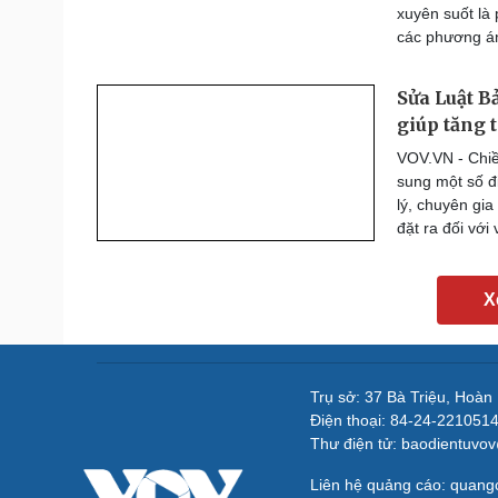
xuyên suốt là 
các phương án
Sửa Luật B
giúp tăng 
VOV.VN - Chiều
sung một số đ
lý, chuyên gi
đặt ra đối với
X
Trụ sở: 37 Bà Triệu, Hoàn
Điện thoại: 84-24-221051
Thư điện tử: baodientuvo
Liên hệ quảng cáo: quan