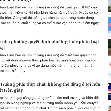
Vì cộng đồng
C
hảo Luật Bảo vệ môi trường (sửa đổi) đề xuất giao UBND cấp
 thực hiện kiểm kê khí nhà kính hằng năm và quản lý các cơ sở
 địa bàn. Cùng với đó, sàn giao dịch carbon trong nước đang
bước chuẩn bị cuối cùng và có thể được vận hành thí điểm ngay
Giải trí
Du lịch
Q
Nghệ sĩ
Tư vấn
V
ao địa phương quyết định phương thức phân loại
Thời trang
Săn Tour
oạt
Sao Việt
check-in
P
hảo Luật Bảo vệ môi trường (sửa đổi) đề xuất trao quyền cho
 quyết định phương thức phân loại rác sinh hoạt phù hợp với
 tế địa phương, thay vì áp dụng một mô hình thống nhất trên
ớc như hiện nay.
 trường phải thực chất, không thể dừng ở lời hứa
t trên giấy
c áp lực ngày càng gia tăng từ ô nhiễm môi trường và biến đổi
 đạo Bộ Nông nghiệp và Môi trường nhấn mạnh yêu cầu chuyển
t sang hành động thực chất. Chính sách phải đi đôi với thực thi