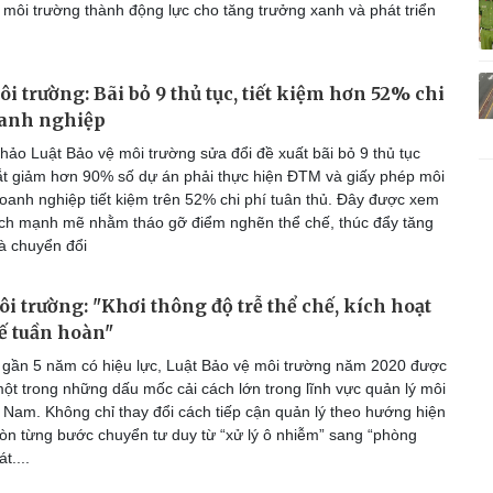
 môi trường thành động lực cho tăng trưởng xanh và phát triển
i trường: Bãi bỏ 9 thủ tục, tiết kiệm hơn 52% chi
oanh nghiệp
hảo Luật Bảo vệ môi trường sửa đổi đề xuất bãi bỏ 9 thủ tục
ắt giảm hơn 90% số dự án phải thực hiện ĐTM và giấy phép môi
doanh nghiệp tiết kiệm trên 52% chi phí tuân thủ. Đây được xem
ách mạnh mẽ nhằm tháo gỡ điểm nghẽn thể chế, thúc đẩy tăng
à chuyển đổi
ôi trường: "Khơi thông độ trễ thể chế, kích hoạt
ế tuần hoàn"
gần 5 năm có hiệu lực, Luật Bảo vệ môi trường năm 2020 được
một trong những dấu mốc cải cách lớn trong lĩnh vực quản lý môi
t Nam. Không chỉ thay đổi cách tiếp cận quản lý theo hướng hiện
 còn từng bước chuyển tư duy từ “xử lý ô nhiễm” sang “phòng
t....