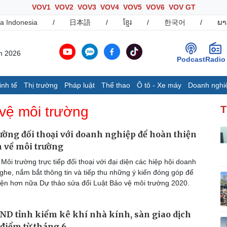
VOV1
VOV2
VOV3
VOV4
VOV5
VOV6
VOV GT
a Indonesia
/
日本語
/
ខ្មែរ
/
한국어
/
ພາ
m 2026
Podcast
Radio
inh tế
Thị trường
Pháp luật
Thể thao
Ô tô - Xe máy
Doanh nghi
Thế giới
Multimedia
K
vệ môi trường
T
Quan sát
Ảnh
B
Cuộc sống đó đây
Video
K
ường đối thoại với doanh nghiệp để hoàn thiện
Hồ sơ
E-Magazine
 về môi trường
Infographic
ôi trường trực tiếp đối thoại với đại diện các hiệp hội doanh
ghe, nắm bắt thông tin và tiếp thu những ý kiến đóng góp để
ện hơn nữa Dự thảo sửa đổi Luật Bảo vệ môi trường 2020.
Ô tô - Xe máy
Doanh nghiệp
C
Ô tô
Thông tin doanh nghiệp
ND tỉnh kiểm kê khí nhà kính, sàn giao dịch
Xe máy
Doanh nghiệp 24h
Tư vấn
Doanh nhân
T
 điểm từ tháng 6