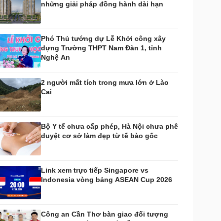
những giải pháp đồng hành dài hạn
huyển đổi số
Nhi khoa
Nam khoa
Làm đẹp - giảm cân
Phó Thủ tướng dự Lễ Khởi công xây
Phòng mạch online
dựng Trường THPT Nam Đàn 1, tỉnh
Ăn sạch sống khỏe
Nghệ An
uân sự - Quốc phòng
ũ khí
2 người mất tích trong mưa lớn ở Lào
Việt Nam
Cai
hân tích
Bộ Y tế chưa cấp phép, Hà Nội chưa phê
duyệt cơ sở làm đẹp từ tế bào gốc
Link xem trực tiếp Singapore vs
Indonesia vòng bảng ASEAN Cup 2026
Công an Cần Thơ bàn giao đối tượng