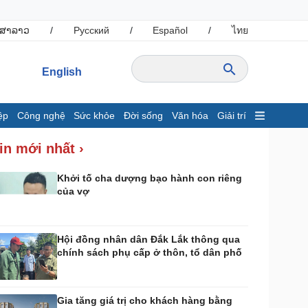
ສາລາວ
/
Русский
/
Español
/
ไทย
English
ệp
Công nghệ
Sức khỏe
Đời sống
Văn hóa
Giải trí
inh tế
Thị trường
in mới nhất ›
ất động sản
Giá vàng
hởi nghiệp
Tiêu dùng
Khởi tố cha dượng bạo hành con riêng
của vợ
Tỷ giá
Chứng khoán
Giá cà phê
Hội đồng nhân dân Đắk Lắk thông qua
chính sách phụ cấp ở thôn, tổ dân phố
ông nghệ
Sức khỏe
Sành điệu
Dinh dưỡng - món ngon
Tin Công nghệ
Cây thuốc
Gia tăng giá trị cho khách hàng bằng
rải nghiệm
Sản phụ khoa