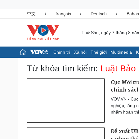
中文
/
français
/
Deutsch
/
Bahas
Thứ Sáu, ngày 7 tháng 8 nă
Chính trị
Xã hội
Thế giới
Multimedia
K
Chính trị
Xã hội
Từ khóa tìm kiếm:
Luật Bảo 
Đảng
Tin 24h
Tổ chức nhân sự
Giáo dục
Cục Môi tr
Quốc hội
Dự báo thời tiết
chính sách
Nhận diện sự thật
Dấu ấn VOV
VOV.VN - Cục M
Việc làm
nghiệp, lắng n
Biển đảo
nhằm hoàn thi
Pháp luật
Thể thao
Vụ án
Pickleball
Đề xuất UB
Tin nóng
Bóng đá quốc tế
Tư vấn luật
Bóng đá Việt Nam
carbon thí