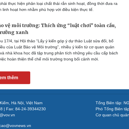
phải thực hiện phân loại chất thải rắn sinh hoạt, đồng thời đưa ra
 linh hoạt hơn nhằm phù hợp với điều kiện thực tế.
ảo vệ môi trường: Thích ứng “luật chơi” toàn cầu,
trưởng xanh
 17/4, tại Hội thảo “Lấy ý kiến góp ý dự thảo Luật sửa đổi, bổ
iều của Luật Bảo vệ Môi trường”, nhiều ý kiến từ cơ quan quản
a và nhà khoa học đã tập trung phân tích những yêu cầu cấp bách
 việc hoàn thiện thể chế môi trường trong bối cảnh mới.
em thêm
 Kiếm, Hà Nội, Việt Nam
Tổng Biên tập: 
48 | Fax: 84-24-39344230
Phó Tổng Biên tậ
v@vov.vn
Cơ quan chủ quả
gcao@vovnews.vn