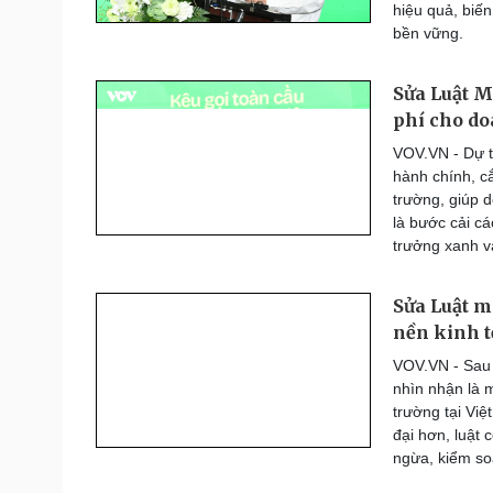
hiệu quả, biến
bền vững.
Sửa Luật Mô
phí cho d
VOV.VN - Dự t
hành chính, c
trường, giúp 
là bước cải c
trưởng xanh v
Sửa Luật m
nền kinh t
VOV.VN - Sau 
nhìn nhận là 
trường tại Việ
đại hơn, luật
ngừa, kiểm soá