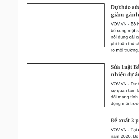
Dự thảo sử
giảm gánh
VOV.VN - Bộ N
bổ sung một s
nội dung cải c
phí tuân thủ 
ro môi trường.
Sửa Luật Bả
nhiều dự á
VOV.VN - Dự t
sự quan tâm lớ
đổi mang tính 
động môi trườ
Đề xuất 2 
VOV.VN - Tại 
năm 2020, Bộ 