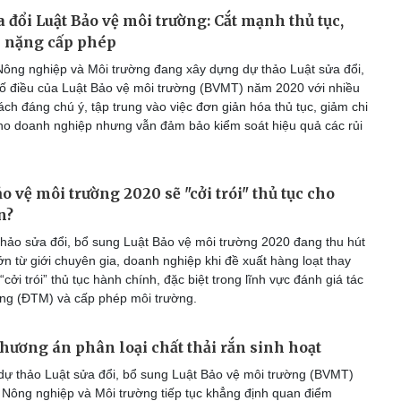
a đổi Luật Bảo vệ môi trường: Cắt mạnh thủ tục,
 nặng cấp phép
ông nghiệp và Môi trường đang xây dựng dự thảo Luật sửa đổi,
ố điều của Luật Bảo vệ môi trường (BVMT) năm 2020 với nhiều
ách đáng chú ý, tập trung vào việc đơn giản hóa thủ tục, giảm chi
cho doanh nghiệp nhưng vẫn đảm bảo kiểm soát hiệu quả các rủi
o vệ môi trường 2020 sẽ "cởi trói" thủ tục cho
n?
hảo sửa đổi, bổ sung Luật Bảo vệ môi trường 2020 đang thu hút
n từ giới chuyên gia, doanh nghiệp khi đề xuất hàng loạt thay
“cởi trói” thủ tục hành chính, đặc biệt trong lĩnh vực đánh giá tác
ng (ĐTM) và cấp phép môi trường.
phương án phân loại chất thải rắn sinh hoạt
dự thảo Luật sửa đổi, bổ sung Luật Bảo vệ môi trường (BVMT)
Nông nghiệp và Môi trường tiếp tục khẳng định quan điểm