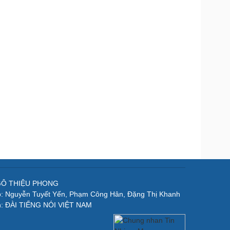
NGÔ THIỆU PHONG
p: Nguyễn Tuyết Yến, Phạm Công Hân, Đặng Thị Khanh
n: ĐÀI TIẾNG NÓI VIỆT NAM