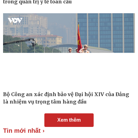
trong quản trị y tế toàn cầu
Chuyển đổi số
Nhi khoa
Nam khoa
Làm đẹp - giảm cân
Phòng mạch online
Ăn sạch sống khỏe
Bộ Công an xác định bảo vệ Đại hội XIV của Đảng
là nhiệm vụ trọng tâm hàng đầu
Xem thêm
Tin mới nhất ›