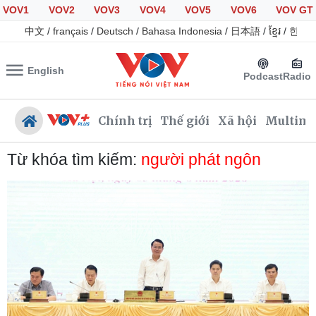
VOV1
VOV2
VOV3
VOV4
VOV5
VOV6
VOV GT
中文
/
français
/
Deutsch
/
Bahasa Indonesia
/
日本語
/
ខ្មែរ
/
한국
English
Podcast
Radio
Chính trị
Thế giới
Xã hội
Multime
Từ khóa tìm kiếm:
người phát ngôn
Chính trị
Xã hội
Đảng
Tin 24h
Tổ chức nhân sự
Giáo dục
Quốc hội
Dự báo thời tiết
Nhận diện sự thật
Dấu ấn VOV
Việc làm
Biển đảo