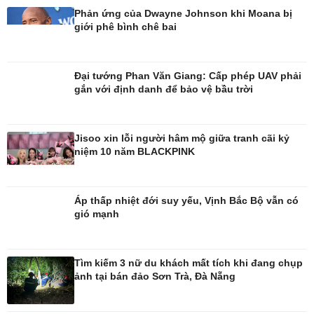
Phản ứng của Dwayne Johnson khi Moana bị
giới phê bình chê bai
Đời sống
Văn hóa
Nhà đẹp
Sân khấu - Điện ảnh
Đại tướng Phan Văn Giang: Cấp phép UAV phải
Tình yêu - Gia đình
Văn học
gắn với định danh để bảo vệ bầu trời
Blog
Âm nhạc
Di sản
Jisoo xin lỗi người hâm mộ giữa tranh cãi kỷ
niệm 10 năm BLACKPINK
Áp thấp nhiệt đới suy yếu, Vịnh Bắc Bộ vẫn có
gió mạnh
Tìm kiếm 3 nữ du khách mất tích khi đang chụp
ảnh tại bán đảo Sơn Trà, Đà Nẵng