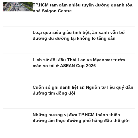
TP.HCM tạm cấm nhiều tuyến đường quanh tòa
nhà Saigon Centre
Loại quả siêu giàu tinh bột, ăn xanh vẫn bổ
dưỡng đủ đường lại không lo tăng cân
Giải trí
Du lịch
Nghệ sĩ
Tư vấn
Lịch sử đối đầu Thái Lan vs Myanmar trước
Thời trang
Săn Tour
màn so tài ở ASEAN Cup 2026
Sao Việt
check-in
Cuốn sổ ghi danh liệt sĩ: Nguồn tư liệu quý dẫn
đường tìm đồng đội
Những hương vị đưa TP.HCM thành thiên
đường ẩm thực đường phố hàng đầu thế giới