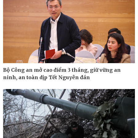
Bộ Công an mở cao điểm 3 tháng, giữ vững an
ninh, an toàn dịp Tết Nguyên đán
Ô tô - Xe máy
Doanh nghiệp
Ô tô
Thông tin doanh nghiệp
Xe máy
Doanh nghiệp 24h
Tư vấn
Doanh nhân
Vì cộng đồng