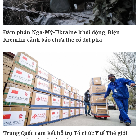
Đàm phán Nga-Mỹ-Ukraine khởi động, Điện
Kremlin cảnh báo chưa thể có đột phá
Công nghệ
Sức khỏe
Sành điệu
Dinh dưỡng - món ngon
Tin Công nghệ
Cây thuốc
Trung Quốc cam kết hỗ trợ Tổ chức Y tế Thế giới
Trải nghiệm
Sản phụ khoa