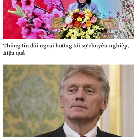
Kinh tế
Thị trường
Bất động sản
Giá vàng
Khởi nghiệp
Tiêu dùng
Tỷ giá
Chứng khoán
Thông tin đối ngoại hướng tới sự chuyên nghiệp,
Giá cà phê
hiệu quả