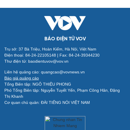
BÁO ĐIỆN TỬ VOV
Trụ sở: 37 Bà Triệu, Hoàn Kiếm, Hà Nội, Việt Nam
Điện thoại: 84-24-22105148 | Fax: 84-24-39344230
Thư điện tử: baodientuvov@vov.vn
Quân sự - Quốc phòng
Vũ khí
Liên hệ quảng cáo: quangcao@vovnews.vn
Việt Nam
Báo giá quảng cáo
Phân tích
Tổng Biên tập: NGÔ THIỆU PHONG
Phó Tổng Biên tập: Nguyễn Tuyết Yến, Phạm Công Hân, Đặng
Thị Khanh
Cơ quan chủ quản: ĐÀI TIẾNG NÓI VIỆT NAM