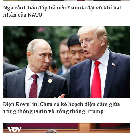
Nga cảnh báo đáp trả nếu Estonia đặt vũ khí hạt
nhân của NATO
Pháp luật
Thể thao
Vụ án
Pickleball
Tin nóng
Bóng đá quốc tế
Tư vấn luật
Bóng đá Việt Nam
Thế giới thể thao
Lịch thi đấu bóng đá
eSports
Hậu trường
Điện Kremlin: Chưa có kế hoạch điện đàm giữa
Tổng thống Putin và Tổng thống Trump