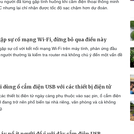
u người đã từng gặp tình huống khi cắm điện thoại thông minh
Vì cộng đồng
C
 nhưng lại chỉ nhận được tốc độ sạc chậm hơn dự đoán.
ặp sự cố mạng Wi-Fi, đừng bỏ qua điều này
Giải trí
Du lịch
Q
gặp sự cố với kết nối mạng Wi-Fi trên máy tính, phản ứng đầu
Nghệ sĩ
Tư vấn
V
u người thường là kiểm tra router mà không chú ý đến một vấn đề
Thời trang
Săn Tour
Sao Việt
check-in
P
 dùng ổ cắm điện USB với các thiết bị điện tử
ác thiết bị điện tử ngày càng phụ thuộc vào sạc pin, ổ cắm điện
đang trở nên phổ biến tại nhà riêng, văn phòng và cả không
g.
áy nổ ít người để ý với dây cắm điện USB