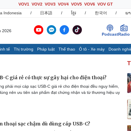
VOV1
VOV2
VOV3
VOV4
VOV5
VOV6
VOV GT
a Indonesia
/
日本語
/
ខ្មែរ
/
한국어
/
ພາ
m 2026
Podcast
Radio
inh tế
Thị trường
Pháp luật
Thể thao
Ô tô - Xe máy
Doanh nghi
Thế giới
Multimedia
K
T
Quan sát
Ảnh
B
Cuộc sống đó đây
Video
K
-C giá rẻ có thực sự gây hại cho điện thoại?
Hồ sơ
E-Magazine
g phải mọi cáp sạc USB-C giá rẻ cho điện thoại đều nguy hiểm,
Infographic
ùng nên ưu tiên sản phẩm đạt chứng nhận và từ thương hiệu uy
Ô tô - Xe máy
Doanh nghiệp
C
Ô tô
Thông tin doanh nghiệp
ện thoại sạc chậm dù dùng cáp USB-C?
Xe máy
Doanh nghiệp 24h
Tư vấn
Doanh nhân
T