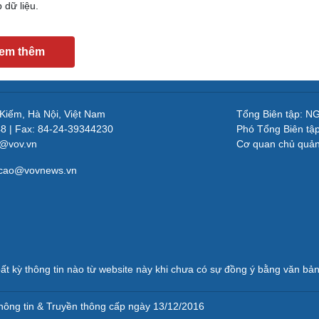
 dữ liệu.
em thêm
 Kiếm, Hà Nội, Việt Nam
Tổng Biên tập: 
48 | Fax: 84-24-39344230
Phó Tổng Biên tậ
v@vov.vn
Cơ quan chủ quả
gcao@vovnews.vn
ất kỳ thông tin nào từ website này khi chưa có sự đồng ý bằng văn b
ông tin & Truyền thông cấp ngày 13/12/2016