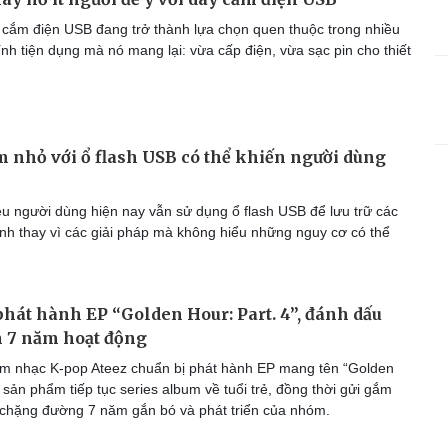
cắm điện USB đang trở thành lựa chọn quen thuộc trong nhiều
ính tiện dụng mà nó mang lại: vừa cấp điện, vừa sạc pin cho thiết
m nhỏ với ổ flash USB có thể khiến người dùng
u người dùng hiện nay vẫn sử dụng ổ flash USB để lưu trữ các
ình thay vì các giải pháp mà không hiểu những nguy cơ có thể
phát hành EP “Golden Hour: Part. 4”, đánh dấu
h 7 năm hoạt động
m nhạc K-pop Ateez chuẩn bị phát hành EP mang tên “Golden
, sản phẩm tiếp tục series album về tuổi trẻ, đồng thời gửi gắm
 chặng đường 7 năm gắn bó và phát triển của nhóm.