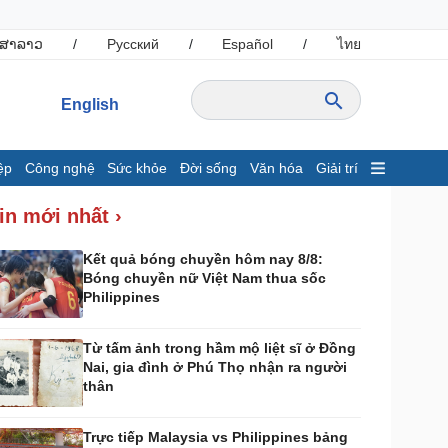
ສາລາວ
/
Русский
/
Español
/
ไทย
English
ệp
Công nghệ
Sức khỏe
Đời sống
Văn hóa
Giải trí
inh tế
Thị trường
in mới nhất ›
ất động sản
Giá vàng
hởi nghiệp
Tiêu dùng
Kết quả bóng chuyền hôm nay 8/8:
Bóng chuyền nữ Việt Nam thua sốc
Tỷ giá
Philippines
Chứng khoán
Giá cà phê
Từ tấm ảnh trong hầm mộ liệt sĩ ở Đồng
Nai, gia đình ở Phú Thọ nhận ra người
ông nghệ
Sức khỏe
thân
Sành điệu
Dinh dưỡng - món ngon
Tin Công nghệ
Cây thuốc
Trực tiếp Malaysia vs Philippines bảng
rải nghiệm
Sản phụ khoa