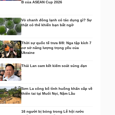
B của ASEAN Cup 2026
huyển đổi số
Nhi khoa
Nam khoa
Làm đẹp - giảm cân
Vỏ chanh đông lạnh có tác dụng gì? Sự
Phòng mạch online
thật có thể khiến bạn bất ngờ
Ăn sạch sống khỏe
uân sự - Quốc phòng
ũ khí
Thời sự quốc tế trưa 8/8: Nga tập kích 7
Việt Nam
cơ sở năng lượng trọng yếu của
hân tích
Ukraine
Thái Lan cam kết kiểm soát súng đạn
Sơn La công bố tình huống khẩn cấp về
thiên tai tại Muổi Nọi, Nậm Lầu
16 người bị bỏng trong Lễ hội rước