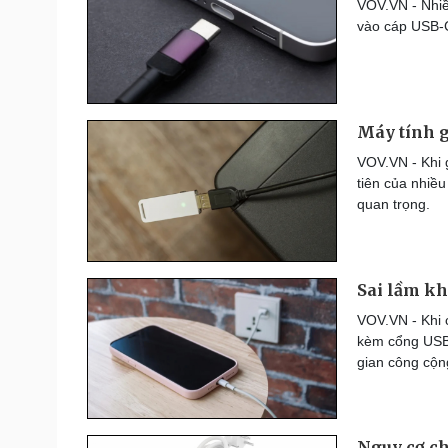
VOV.VN - Nhiề
Thế giới thể thao
vào cáp USB-C
Lịch thi đấu bóng đá
eSports
Hậu trường
Máy tính g
Đời sống
Văn hóa
Nhà đẹp
Sân khấu - Điện ảnh
VOV.VN - Khi 
Tình yêu - Gia đình
Văn học
tiên của nhiề
Blog
Âm nhạc
quan trọng.
Di sản
Sai lầm khi
VOV.VN - Khi c
kèm cổng USB 
gian công cộn
Nguy cơ ch