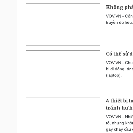
Không phải
VOV.VN - Cổng
truyền dữ liệu
Có thể sử 
VOV.VN - Chuẩ
bị di động, từ
(laptop).
4 thiết bị
tránh hư h
VOV.VN - Nhiề
tô, nhưng khôn
gây cháy cầu 