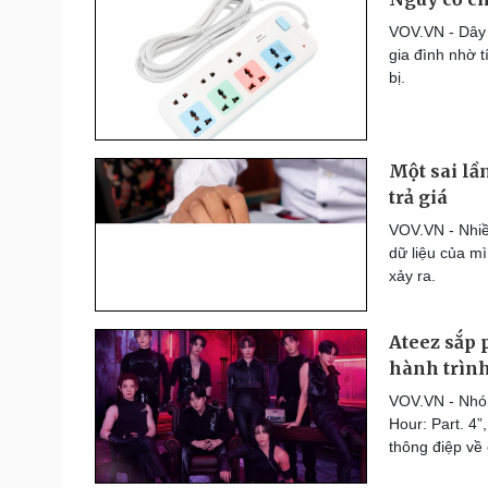
VOV.VN - Dây 
gia đình nhờ t
bị.
Một sai lầ
trả giá
VOV.VN - Nhiề
dữ liệu của m
xảy ra.
Ateez sắp 
hành trìn
VOV.VN - Nhó
Hour: Part. 4”
thông điệp về