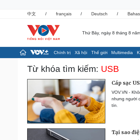
中文
/
français
/
Deutsch
/
Bahas
Thứ Bảy, ngày 8 tháng 8 nă
Chính trị
Xã hội
Thế giới
Multimedia
K
Chính trị
Xã hội
Từ khóa tìm kiếm:
USB
Đảng
Tin 24h
Tổ chức nhân sự
Giáo dục
Cáp sạc USB
Quốc hội
Dự báo thời tiết
VOV.VN - Khôn
Nhận diện sự thật
Dấu ấn VOV
nhưng người d
Việc làm
tín.
Biển đảo
Pháp luật
Thể thao
Vụ án
Pickleball
Tại sao đi
Tin nóng
Bóng đá quốc tế
Tư vấn luật
Bóng đá Việt Nam