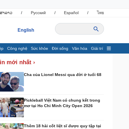
ສາລາວ
/
Русский
/
Español
/
ไทย
English
ệp
Công nghệ
Sức khỏe
Đời sống
Văn hóa
Giải trí
inh tế
Thị trường
in mới nhất ›
ất động sản
Giá vàng
hởi nghiệp
Tiêu dùng
Cha của Lionel Messi qua đời ở tuổi 68
Tỷ giá
Chứng khoán
Giá cà phê
Pickleball Việt Nam có chung kết trong
mơ tại Ho Chi Minh City Open 2026
ông nghệ
Sức khỏe
Sành điệu
Dinh dưỡng - món ngon
Tin Công nghệ
Cây thuốc
Thêm 18 hài cốt liệt sĩ được quy tập tại
rải nghiệm
Sản phụ khoa