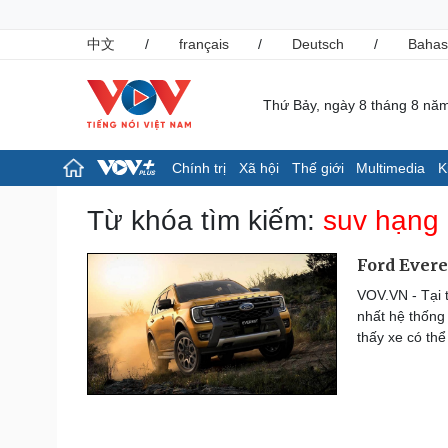
中文
/
français
/
Deutsch
/
Bahas
Thứ Bảy, ngày 8 tháng 8 nă
Chính trị
Xã hội
Thế giới
Multimedia
K
Chính trị
Xã hội
Từ khóa tìm kiếm:
suv hạng
Đảng
Tin 24h
Tổ chức nhân sự
Giáo dục
Ford Evere
Quốc hội
Dự báo thời tiết
VOV.VN - Tại t
Nhận diện sự thật
Dấu ấn VOV
nhất hệ thống
Việc làm
thấy xe có th
Biển đảo
Pháp luật
Thể thao
Vụ án
Pickleball
Tin nóng
Bóng đá quốc tế
Tư vấn luật
Bóng đá Việt Nam