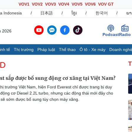
VOV1
VOV2
VOV3
VOV4
VOV5
VOV6
VOV GT
a Indonesia
/
日本語
/
ខ្មែរ
/
한국어
/
ພາ
m 2026
Podcast
Radio
inh tế
Thị trường
Pháp luật
Thể thao
Ô tô - Xe máy
Doanh nghi
Thế giới
Multimedia
K
 D
T
Quan sát
Ảnh
B
Cuộc sống đó đây
Video
K
st sắp được bổ sung động cơ xăng tại Việt Nam?
Hồ sơ
E-Magazine
hị trường Việt Nam, hiện Ford Everest chỉ được trang bị duy
Infographic
 động cơ Diesel 2.2L turbo, nhưng các động thái mới đây cho
ể sẽ sớm được bổ sung tùy chọn máy xăng.
Ô tô - Xe máy
Doanh nghiệp
C
Ô tô
Thông tin doanh nghiệp
Xe máy
Doanh nghiệp 24h
Tư vấn
Doanh nhân
T