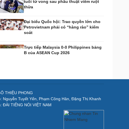
tuổi tử vong sau phẫu thuật viêm ruột
thừa
Đại biểu Quốc hội: Trao quyền lớn cho
Petrovietnam phải có “hàng rào” kiểm
soát
Trực tiếp Malaysia 0-0 Philippines bảng
B của ASEAN Cup 2026
NGÔ THIỆU PHONG
p: Nguyễn Tuyết Yến, Phạm Công Hân, Đặng Thị Khanh
n: ĐÀI TIẾNG NÓI VIỆT NAM