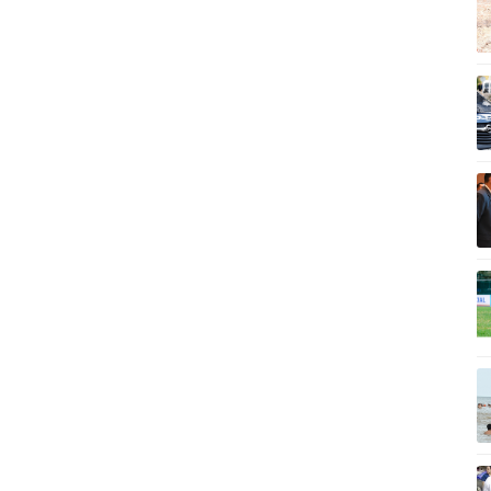
Vì cộng đồng
C
Giải trí
Du lịch
Q
Nghệ sĩ
Tư vấn
V
Thời trang
Săn Tour
Sao Việt
check-in
P