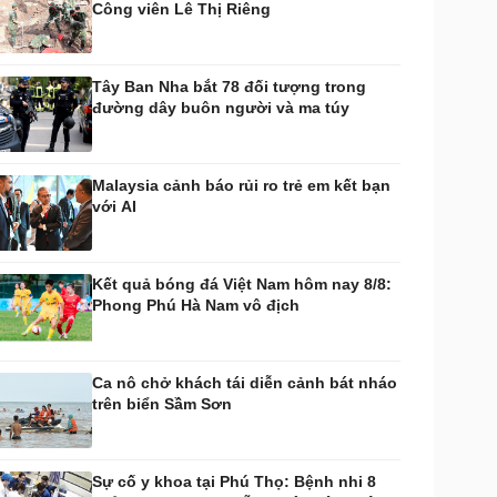
Công viên Lê Thị Riêng
huyển đổi số
Nhi khoa
Nam khoa
Làm đẹp - giảm cân
Tây Ban Nha bắt 78 đối tượng trong
Phòng mạch online
đường dây buôn người và ma túy
Ăn sạch sống khỏe
uân sự - Quốc phòng
ũ khí
Malaysia cảnh báo rủi ro trẻ em kết bạn
Việt Nam
với AI
hân tích
Kết quả bóng đá Việt Nam hôm nay 8/8:
Phong Phú Hà Nam vô địch
Ca nô chở khách tái diễn cảnh bát nháo
trên biển Sầm Sơn
Sự cố y khoa tại Phú Thọ: Bệnh nhi 8