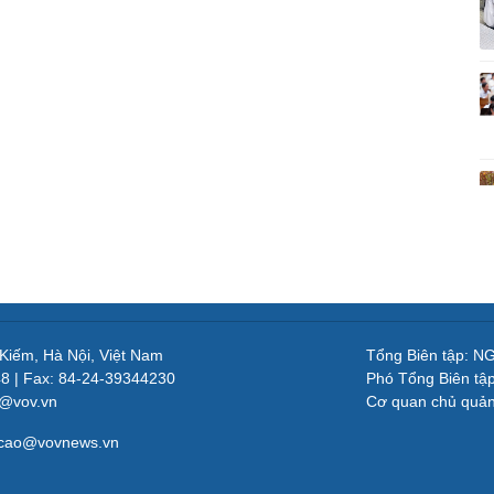
 Kiếm, Hà Nội, Việt Nam
Tổng Biên tập: 
48 | Fax: 84-24-39344230
Phó Tổng Biên tậ
v@vov.vn
Cơ quan chủ quả
gcao@vovnews.vn