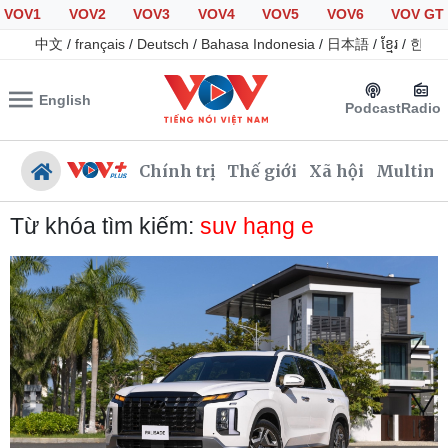
VOV1
VOV2
VOV3
VOV4
VOV5
VOV6
VOV GT
中文
/
français
/
Deutsch
/
Bahasa Indonesia
/
日本語
/
ខ្មែរ
/
한국
English
Podcast
Radio
Chính trị
Thế giới
Xã hội
Multime
Từ khóa tìm kiếm:
suv hạng e
Chính trị
Xã hội
Đảng
Tin 24h
Tổ chức nhân sự
Giáo dục
Quốc hội
Dự báo thời tiết
Nhận diện sự thật
Dấu ấn VOV
Việc làm
Biển đảo