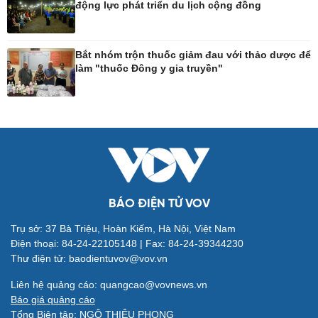
động lực phát triển du lịch cộng đồng
Công nghệ
Sức khỏe
Sành điệu
Dinh dưỡng - món ngon
Bắt nhóm trộn thuốc giảm đau với thảo dược để
làm "thuốc Đông y gia truyền"
Tin Công nghệ
Cây thuốc
Trải nghiệm
Sản phụ khoa
Chuyển đổi số
Nhi khoa
Nam khoa
Làm đẹp - giảm cân
Phòng mạch online
Ăn sạch sống khỏe
BÁO ĐIỆN TỬ VOV
Trụ sở: 37 Bà Triệu, Hoàn Kiếm, Hà Nội, Việt Nam
Đời sống
Văn hóa
Điện thoại: 84-24-22105148 | Fax: 84-24-39344230
Nhà đẹp
Sân khấu - Điện ảnh
Thư điện tử: baodientuvov@vov.vn
Tình yêu - Gia đình
Văn học
Blog
Âm nhạc
Liên hệ quảng cáo: quangcao@vovnews.vn
Di sản
Báo giá quảng cáo
Tổng Biên tập: NGÔ THIỆU PHONG