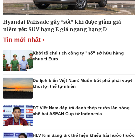
Hyundai Palisade gây "sốt" khi được giảm giá
Thế giới
Multimedia
niêm yết: SUV hạng E giá ngang hạng D
Quan sát
Ảnh
Tin mới nhất ›
Cuộc sống đó đây
Video
Hồ sơ
E-Magazine
Infographic
Khởi tố chủ tịch công ty "nổ" sở hữu hàng
chục tỉ Euro
Du lịch biển Việt Nam: Muốn bứt phá phải vượt
Kinh tế
Thị trường
khỏi lợi thế tự nhiên
Bất động sản
Giá vàng
Khởi nghiệp
Tiêu dùng
Tỷ giá
ĐT Việt Nam đáp trả đanh thép trước làn sóng
Chứng khoán
chê bai ASEAN Cup từ Indonesia
Giá cà phê
HLV Kim Sang Sik thể hiện khiếu hài hước trước