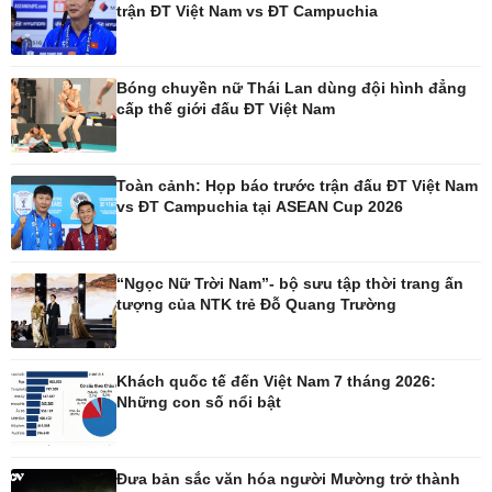
trận ĐT Việt Nam vs ĐT Campuchia
Pháp luật
Thể thao
Vụ án
Pickleball
Bóng chuyền nữ Thái Lan dùng đội hình đẳng
Tin nóng
Bóng đá quốc tế
cấp thế giới đấu ĐT Việt Nam
Tư vấn luật
Bóng đá Việt Nam
Thế giới thể thao
Lịch thi đấu bóng đá
Toàn cảnh: Họp báo trước trận đấu ĐT Việt Nam
eSports
vs ĐT Campuchia tại ASEAN Cup 2026
Hậu trường
“Ngọc Nữ Trời Nam”- bộ sưu tập thời trang ấn
tượng của NTK trẻ Đỗ Quang Trường
Ô tô - Xe máy
Doanh nghiệp
Ô tô
Thông tin doanh nghiệp
Khách quốc tế đến Việt Nam 7 tháng 2026:
Xe máy
Doanh nghiệp 24h
Những con số nổi bật
Tư vấn
Doanh nhân
Vì cộng đồng
Đưa bản sắc văn hóa người Mường trở thành