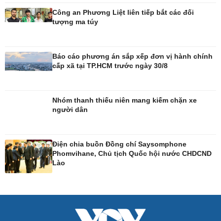
Công an Phương Liệt liên tiếp bắt các đối
tượng ma túy
Giải trí
Du lịch
Báo cáo phương án sắp xếp đơn vị hành chính
Nghệ sĩ
Tư vấn
cấp xã tại TP.HCM trước ngày 30/8
Thời trang
Săn Tour
Sao Việt
check-in
Nhóm thanh thiếu niên mang kiếm chặn xe
người dân
Điện chia buồn Đồng chí Saysomphone
Phomvihane, Chủ tịch Quốc hội nước CHDCND
Lào