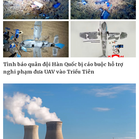
Tình báo quân đội Hàn Quốc bị cáo buộc hỗ trợ
nghi phạm đưa UAV vào Triều Tiên
Ô tô - Xe máy
Doanh nghiệp
Ô tô
Thông tin doanh nghiệp
Xe máy
Doanh nghiệp 24h
Tư vấn
Doanh nhân
Vì cộng đồng