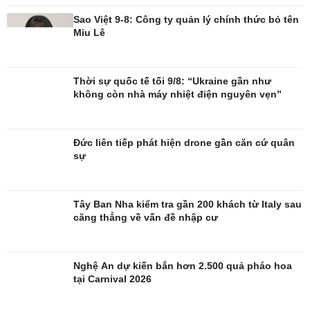
Đời sống
Văn hóa
Sao Việt 9-8: Công ty quản lý chính thức bỏ tên
Miu Lê
Nhà đẹp
Sân khấu - Điện ảnh
Tình yêu - Gia đình
Văn học
Blog
Âm nhạc
Di sản
Thời sự quốc tế tối 9/8: “Ukraine gần như
không còn nhà máy nhiệt điện nguyên vẹn”
Đức liên tiếp phát hiện drone gần căn cứ quân
sự
Tây Ban Nha kiểm tra gần 200 khách từ Italy sau
căng thẳng về vấn đề nhập cư
Nghệ An dự kiến bắn hơn 2.500 quả pháo hoa
tại Carnival 2026