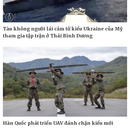
Tàu không người lái cảm tử kiểu Ukraine của Mỹ
tham gia tập trận ở Thái Bình Dương
Thế giới
Multimedia
Hàn Quốc phát triển UAV đánh chặn kiểu mới
Quan sát
Ảnh