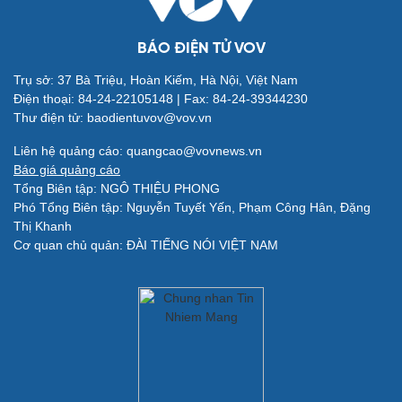
BÁO ĐIỆN TỬ VOV
Trụ sở: 37 Bà Triệu, Hoàn Kiếm, Hà Nội, Việt Nam
Điện thoại: 84-24-22105148 | Fax: 84-24-39344230
Thư điện tử: baodientuvov@vov.vn
Quân sự - Quốc phòng
Liên hệ quảng cáo: quangcao@vovnews.vn
Vũ khí
Báo giá quảng cáo
Việt Nam
Tổng Biên tập: NGÔ THIỆU PHONG
Phân tích
Phó Tổng Biên tập: Nguyễn Tuyết Yến, Phạm Công Hân, Đặng
Thị Khanh
Cơ quan chủ quản: ĐÀI TIẾNG NÓI VIỆT NAM