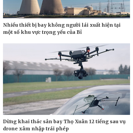
Nhiều thiết bị bay không người lái xuất hiện tại
một số khu vực trọng yếu của Bỉ
Công nghệ
Sức khỏe
Sành điệu
Dinh dưỡng - món ngon
Tin Công nghệ
Cây thuốc
Trải nghiệm
Sản phụ khoa
Dừng khai thác sân bay Thọ Xuân 12 tiếng sau vụ
Chuyển đổi số
Nhi khoa
Nam khoa
drone xâm nhập trái phép