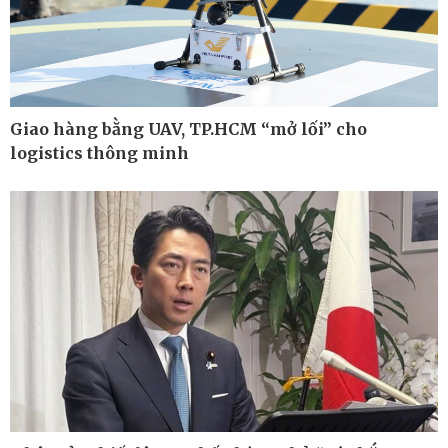
Kinh tế
Thị trường
Bất động sản
Giá vàng
Khởi nghiệp
Tiêu dùng
Tỷ giá
Chứng khoán
Giao hàng bằng UAV, TP.HCM “mở lối” cho
Giá cà phê
logistics thông minh