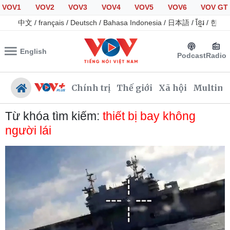
VOV1
VOV2
VOV3
VOV4
VOV5
VOV6
VOV GT
中文
/
français
/
Deutsch
/
Bahasa Indonesia
/
日本語
/
ខ្មែរ
/
한국
English
Podcast
Radio
Chính trị
Thế giới
Xã hội
Multime
Từ khóa tìm kiếm:
thiết bị bay không
người lái
Chính trị
Xã hội
Đảng
Tin 24h
Tổ chức nhân sự
Giáo dục
Quốc hội
Dự báo thời tiết
Nhận diện sự thật
Dấu ấn VOV
Việc làm
Biển đảo