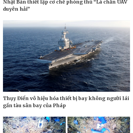
Nhật Bản thiết lập cơ chế phòng thủ “Lá chắn UAV
duyên hải”
Pháp luật
Thể thao
Vụ án
Pickleball
Tin nóng
Bóng đá quốc tế
Tư vấn luật
Bóng đá Việt Nam
Thế giới thể thao
Lịch thi đấu bóng đá
eSports
Hậu trường
Thụy Điển vô hiệu hóa thiết bị bay không người lái
gần tàu sân bay của Pháp